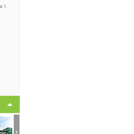
a: 1.
.