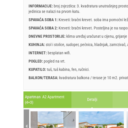
INFORMACIJE:
broj zvjezdica: 3. kvadratura unutrašnjeg prosto
jedinica se nalazi
na prvom katu
.
SPAVAĆA SOBA 1:
Kreveti:
bračni krevet
. soba ima pomoćni lež
SPAVAĆA SOBA 2:
Kreveti:
bračni krevet
. Posteljina je na raspo
DNEVNE PROSTORIJE:
klima uređaj uračunat u cijenu
,
grijanje
KUHINJA:
stol i stolice
,
sudoper
,
pećnica
,
hladnjak
,
zamrzivač
,
INTERNET:
besplatan wifi
.
POGLED:
pogled na vrt
.
KUPATILO:
tuš
,
tuš kabina
,
fen
,
ručnici
.
BALKON/TERASA:
kvadratura balkona / terase je 10 m2.
priva
Legenda: termini s
red
pozadinom su rezervirani
A1 Apartment (4+1) : Prices 2026 EUR
Apartman A2 Apartment
Detalji
Polja označena s zvijedicom (*) su obavezna!
(4+3)
Br. osoba
kolovoz
2026
1 - 4
PO
UT
SR
ČE
PE
SU
NE
PO