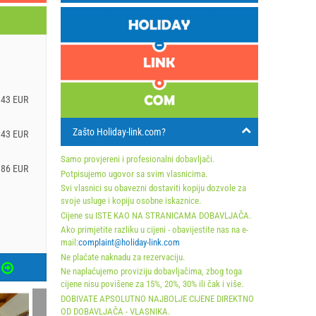
.43 EUR
Zašto Holiday-link.com?
.43 EUR
Samo provjereni i profesionalni dobavljači.
.86 EUR
Potpisujemo ugovor sa svim vlasnicima.
Svi vlasnici su obavezni dostaviti kopiju dozvole za
svoje usluge i kopiju osobne iskaznice.
Cijene su ISTE KAO NA STRANICAMA DOBAVLJAČA.
Ako primjetite razliku u cijeni - obavijestite nas na e-
mail:
complaint@holiday-link.com
Ne plaćate naknadu za rezervaciju.
Ne naplaćujemo proviziju dobavljačima, zbog toga
cijene nisu povišene za 15%, 20%, 30% ili čak i više.
DOBIVATE APSOLUTNO NAJBOLJE CIJENE DIREKTNO
OD DOBAVLJAČA - VLASNIKA.