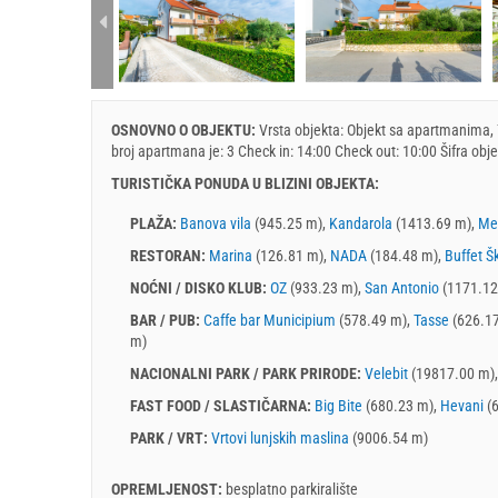
rtment (2+0):
OSNOVNO O OBJEKTU:
Vrsta objekta:
Objekt sa apartmanima
,
broj apartmana je: 3 Check in:
14:00
Check out:
10:00
Šifra obj
TURISTIČKA PONUDA U BLIZINI OBJEKTA:
PLAŽA:
Banova vila
(945.25 m),
Kandarola
(1413.69 m),
Me
RESTORAN:
Marina
(126.81 m),
NADA
(184.48 m),
Buffet Š
NOĆNI / DISKO KLUB:
OZ
(933.23 m),
San Antonio
(1171.12
BAR / PUB:
Caffe bar Municipium
(578.49 m),
Tasse
(626.1
m)
NACIONALNI PARK / PARK PRIRODE:
Velebit
(19817.00 m)
FAST FOOD / SLASTIČARNA:
Big Bite
(680.23 m),
Hevani
(6
PARK / VRT:
Vrtovi lunjskih maslina
(9006.54 m)
OPREMLJENOST:
besplatno parkiralište