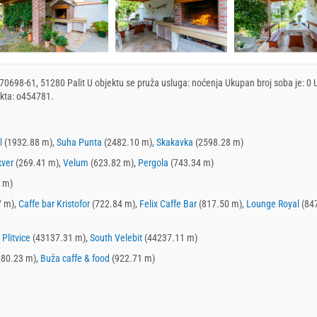
 70698-61, 51280 Palit U objektu se pruža usluga:
noćenja
Ukupan broj soba je: 0
ekta: o454781.
l
(1932.88 m),
Suha Punta
(2482.10 m),
Skakavka
(2598.28 m)
kver
(269.41 m),
Velum
(623.82 m),
Pergola
(743.34 m)
 m)
7 m),
Caffe bar Kristofor
(722.84 m),
Felix Caffe Bar
(817.50 m),
Lounge Royal
(84
,
Plitvice
(43137.31 m),
South Velebit
(44237.11 m)
80.23 m),
Buža caffe & food
(922.71 m)