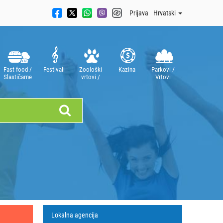
Prijava
Hrvatski
Fast food /
Festivali
Zoološki
Kazina
Parkovi /
Slastičarne
vrtovi /
Vrtovi
Akvariji
Lokalna agencija