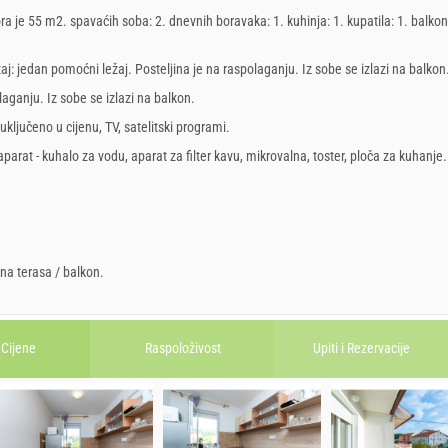
ra je 55 m2. spavaćih soba: 2. dnevnih boravaka: 1. kuhinja: 1. kupatila: 1. balkon
aj:
jedan pomoćni ležaj
. Posteljina je na raspolaganju. Iz sobe se izlazi na balkon
laganju. Iz sobe se izlazi na balkon.
 uključeno u cijenu
,
TV
,
satelitski programi
.
aparat - kuhalo za vodu
,
aparat za filter kavu
,
mikrovalna
,
toster
,
ploča za kuhanje
.
tna terasa / balkon
.
Cijene
Raspoloživost
Upiti i
Rezervacije
27. lip 2026.
22. kol 2026.
rujan
2026
listopad
2026
21. kol 2026.
23. lis 2026.
157.14 EUR
114.29 EUR
UT
SR
ČE
PE
SU
NE
PO
UT
SR
ČE
PE
SU
NE