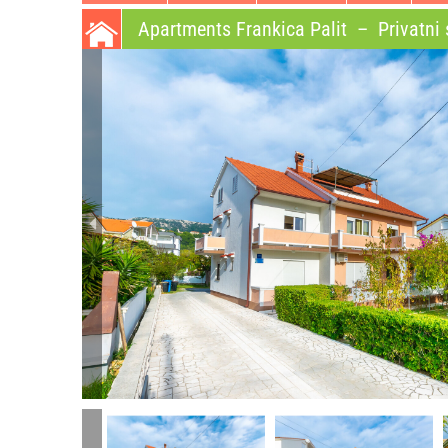
Apartments Frankica Palit
–
Privatni 