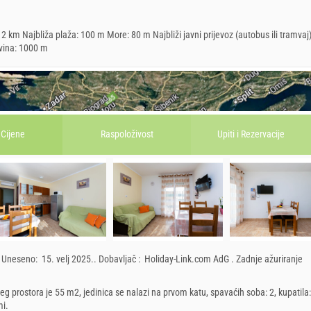
2 km Najbliža plaža: 100 m More: 80 m Najbliži javni prijevoz (autobus ili tramvaj
vina: 1000 m
Cijene
Raspoloživost
Upiti i
Rezervacije
.
Uneseno:
15. velj 2025.
.
Dobavljač :
Holiday-Link.com AdG
.
Zadnje ažuriranje
eg prostora je 55 m2, jedinica se nalazi na prvom katu, spavaćih soba: 2, kupatila:
mi.