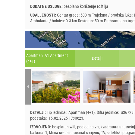
DODATNE USLUGE:
besplano korištenje roštilja
UDALJENOSTI:
Centar grada: 500 m Trajektna / brodska luka: 1
Ambulanta / bolnica: 0.3 km Restoran: 50 m Prehrambena trgo
Apartman A1 Apartment
Detalji
(4+1)
DETALJI:
Tip jedinice:
Apartman (4+1)
.
Šifra jedinice:
u36729
podataka:
15.02.2025 17:49:23
.
IZDVOJENO:
besplatan wifi, pogled na vrt, kvadratura unutrašnj
balkona: 1, klima uređaj uračunat u cijenu, TV, satelitski progra