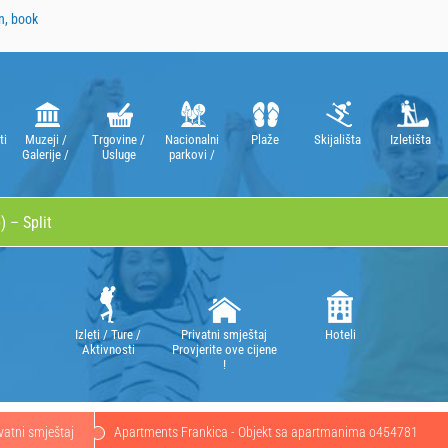
n, book
ti
Muzeji /
Trgovine /
Nacionalni
Plaže
Skijališta
Izletišta
Galerije /
Usluge
parkovi /
Kazališta /
Parkovi
Opere
prirode
Izleti / Ture /
Privatni smještaj
Hoteli
Aktivnosti
Provjerite ove cijene
!
vatni smještaj
Apartments Frankica - Objekt sa apartmanima o454781