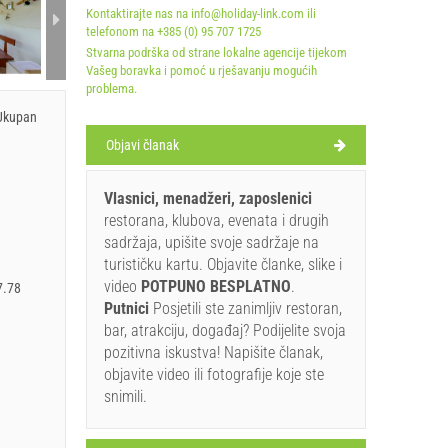
Kontaktirajte nas na info@holiday-link.com ili
telefonom na +385 (0) 95 707 1725
Stvarna podrška od strane lokalne agencije tijekom
Vašeg boravka i pomoć u rješavanju mogućih
problema.
 Ukupan
Objavi članak
Vlasnici, menadžeri, zaposlenici
restorana, klubova, evenata i drugih
sadržaja, upišite svoje sadržaje na
turističku kartu. Objavite članke, slike i
video
POTPUNO BESPLATNO
.
7.78
Putnici
Posjetili ste zanimljiv restoran,
bar, atrakciju, događaj? Podijelite svoja
pozitivna iskustva! Napišite članak,
objavite video ili fotografije koje ste
snimili.