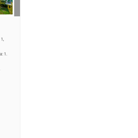
 1,
a: 1.
.