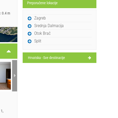
Preporučene lokacije
): 0.4 m
Zagreb
Srednja Dalmacija
Otok Brač
Split
Hrvatska - Sve destinacije
 1,