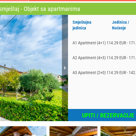
smještaj - Objekt sa apartmanima
Smještajna
Jedinica /
jedinica
Noćenje
A1 Apartment (4+1)
114.29 EUR - 171
A2 Apartment (4+3)
114.29 EUR - 171
A3 Apartment (2+0)
114.29 EUR - 142
UPITI / REZERVACIJE