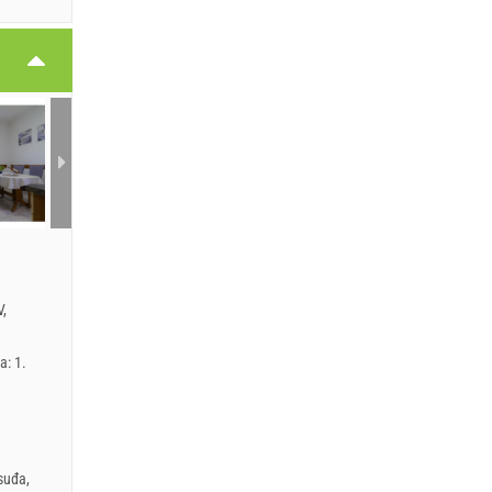
V,
a: 1.
osuđa
,