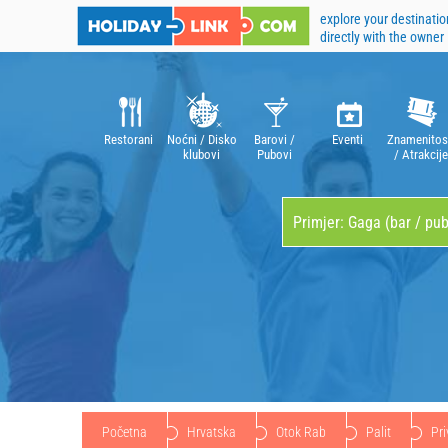
explore your destinatio
directly with the owner
Restorani
Noćni / Disko
Barovi /
Eventi
Znamenitos
klubovi
Pubovi
/ Atrakcije
Početna
Hrvatska
Otok Rab
Palit
Pri