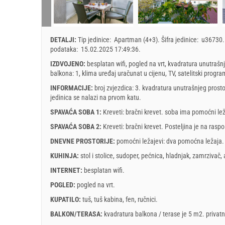
5
1
2
min. Noćenja
3
4
5
6
7
8
9
7
dolazak
10
11
12
13
14
15
16
14
DETALJI:
Tip jedinice:
Apartman (4+3)
.
Šifra jedinice:
u36730
podataka:
15.02.2025 17:49:36
.
17
18
19
20
21
22
23
21
Prikazana cijena je po jedinici za određeni broj osoba.
IZDVOJENO:
besplatan wifi, pogled na vrt, kvadratura unutrašnj
24
25
26
27
28
29
30
28
Ponude:
balkona: 1, klima uređaj uračunat u cijenu, TV, satelitski progra
Holiday-Link plaća: 23. ruj 2025. - 31. pro 2026. / - 10 %
31
INFORMACIJE:
broj zvjezdica: 3. kvadratura unutrašnjeg prosto
Last minute 6. ožu 2026. - 31. pro 2027. / - 15 %
jedinica se nalazi
na prvom katu
.
Obavezno:
Prijava gostiju (01.07. - 31.08): 10 EUR (once - za_pe
SPAVAĆA SOBA 1:
Kreveti:
bračni krevet
. soba ima pomoćni lež
SPAVAĆA SOBA 2:
Kreveti:
bračni krevet
. Posteljina je na raspo
studeni
2026
DNEVNE PROSTORIJE:
pomoćni ležajevi:
dva pomoćna ležaja
PO
UT
SR
ČE
PE
SU
NE
PO
KUHINJA:
stol i stolice
,
sudoper
,
pećnica
,
hladnjak
,
zamrzivač
,
1
INTERNET:
besplatan wifi
.
2
3
4
5
6
7
8
7
POGLED:
pogled na vrt
.
9
10
11
12
13
14
15
14
KUPATILO:
tuš
,
tuš kabina
,
fen
,
ručnici
.
16
17
18
19
20
21
22
21
BALKON/TERASA:
kvadratura balkona / terase je 5 m2.
privat