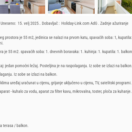
171.43 EUR
128.57 EUR
1
2
3
4
5
6
1
2
3
4
7
3
8
9
10
11
12
13
5
6
7
8
9
10
11
Subota / Nedjelja
Svaki dan
15
16
17
18
19
20
12
13
14
15
16
17
18
.
Uneseno:
15. velj 2025.
.
Dobavljač :
Holiday-Link.com AdG
.
Zadnje ažuriranje
22
23
24
25
26
27
19
20
21
22
23
24
25
eg prostora je 55 m2, jedinica se nalazi na prvom katu, spavaćih soba: 1, kupatila:
29
30
26
27
28
29
30
31
mi.
ra je 55 m2. spavaćih soba: 1. dnevnih boravaka: 1. kuhinja: 1. kupatila: 1. balkon
rson), Prijava gostiju (01.01 - 30.06. / 01.09. - 31.12.): 5 EUR (once - za_person)
aj:
jedan pomoćni ležaj
. Posteljina je na raspolaganju. Iz sobe se izlazi na balkon
laganju. Iz sobe se izlazi na balkon.
prosinac
2026
siječanj
2027
.
klima uređaj uračunat u cijenu
,
grijanje uključeno u cijenu
,
TV
,
satelitski programi
.
UT
SR
ČE
PE
SU
NE
PO
UT
SR
ČE
PE
SU
NE
aparat - kuhalo za vodu
,
aparat za filter kavu
,
mikrovalna
,
toster
,
ploča za kuhanje
.
1
2
3
4
5
6
1
2
3
8
9
10
11
12
13
4
5
6
7
8
9
10
15
16
17
18
19
20
11
12
13
14
15
16
17
22
23
24
25
26
27
18
19
20
21
22
23
24
na terasa / balkon
.