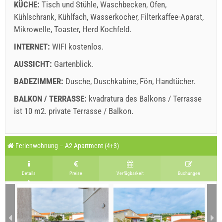
KÜCHE:
Tisch und Stühle
,
Waschbecken
,
Ofen
,
Kühlschrank
,
Kühlfach
,
Wasserkocher
,
Filterkaffee-Aparat
,
Mikrowelle
,
Toaster
,
Herd Kochfeld
.
INTERNET:
WIFI kostenlos
.
AUSSICHT:
Gartenblick
.
BADEZIMMER:
Dusche
,
Duschkabine
,
Fön
,
Handtücher
.
BALKON / TERRASSE:
kvadratura des Balkons / Terrasse
ist 10 m2.
private Terrasse / Balkon
.
Legende: Termine mit
rotter
Hintergrund sind gebucht.
A1 Apartment (4+1) : Prices 2026 EUR
Ferienwohnung – A2 Apartment (4+3)
Felder mit Sternchen (*) markiert sind Pflicht!
august
2026
27.06.2026
22.08.2026
Anzahl der Personen
Details
Preise
Verfügbarkeit
Buchungen
21.08.2026
23.10.2026
MO
DI
MI
DO
FR
SA
SO
1 - 4
157.14 EUR
114.29 EUR
1
2
5
171.43 EUR
128.57 EUR
3
4
5
6
7
8
9