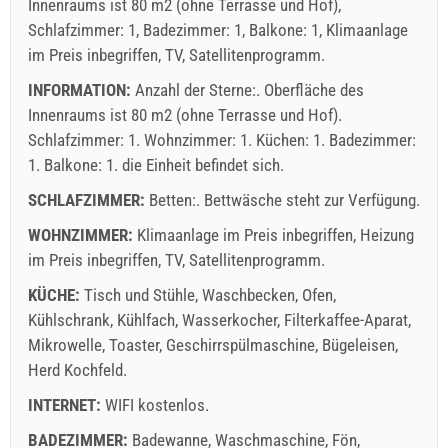
Holiday-Link zahlt: 23.09.2025 - 31.12.2026 / - 10 %
Innenraums ist 80 m2 (ohne Terrasse und Hof),
Last minute 06.03.2026 - 31.12.2027 / - 20 %
Schlafzimmer: 1, Badezimmer: 1, Balkone: 1, Klimaanlage
im Preis inbegriffen, TV, Satellitenprogramm.
Obligatorisch:
Anmeldung der Gäste (01.07. - 31.08): 10
INFORMATION:
Anzahl der Sterne:. Oberfläche des
EUR (once - per_person), Anmeldung der Gäste (01.01 -
Innenraums ist 80 m2 (ohne Terrasse und Hof).
30.06. / 01.09. - 31.12.): 5 EUR (once - per_person)
Schlafzimmer: 1. Wohnzimmer: 1. Küchen: 1. Badezimmer:
1. Balkone: 1. die Einheit befindet sich.
SCHLAFZIMMER:
Betten:. Bettwäsche steht zur Verfügung.
WOHNZIMMER:
Klimaanlage im Preis inbegriffen
,
Heizung
im Preis inbegriffen
,
TV
,
Satellitenprogramm
.
Lieferbedingungen des Lieferanten
KÜCHE:
Tisch und Stühle
,
Waschbecken
,
Ofen
,
Kühlschrank
Buchen Sie und warten auf Bestätigung
,
Kühlfach
,
Wasserkocher
,
Filterkaffee-Aparat
,
Mikrowelle
,
Toaster
,
Geschirrspülmaschine
,
Bügeleisen
,
Wenn Sie nicht sofort buchen möchten und weitere Fragen
Herd Kochfeld
.
haben, füllen Sie diese bitte aus und klicken Sie auf
INTERNET:
WIFI kostenlos
.
"Anfrage senden".
BADEZIMMER:
Badewanne
,
Waschmaschine
,
Fön
,