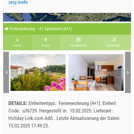
zeig mehr
Ferienwohnung – A1 Apartment (4+1)
Details
Preise
Verfügbarkeit
Buchungen
DETAILS:
Einheitentyps:
Ferienwohnung (4+1)
.
Einheit
Code:
u36729
.
Hergestellt in:
15.02.2025
.
Lieferant :
Holiday-Link.com AdG
.
Letzte Aktualisierung der Daten:
15.02.2025 17:49:23
.