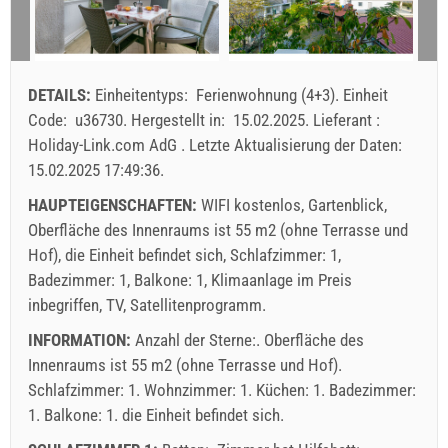
10
11
12
13
14
15
16
Min. Nächte
7
3
17
18
19
20
21
22
23
Ankunft
Samstag / Sonntag
Jeder Tag
24
25
26
27
28
29
30
DETAILS:
Einheitentyps:
Ferienwohnung (4+3)
.
Einheit
31
Angezeigter Preis der Einheit ist für bestimmtge Anzahl
Code:
u36730
.
Hergestellt in:
15.02.2025
.
Lieferant :
von Personen
Holiday-Link.com AdG
.
Letzte Aktualisierung der Daten:
Angebote:
15.02.2025 17:49:36
.
Holiday-Link zahlt: 23.09.2025 - 31.12.2026 / - 10 %
HAUPTEIGENSCHAFTEN:
WIFI kostenlos, Gartenblick,
Last minute 06.03.2026 - 31.12.2027 / - 15 %
Oberfläche des Innenraums ist 55 m2 (ohne Terrasse und
Hof), die Einheit befindet sich, Schlafzimmer: 1,
Obligatorisch:
Anmeldung der Gäste (01.07. - 31.08): 10
Badezimmer: 1, Balkone: 1, Klimaanlage im Preis
EUR (once - per_person), Anmeldung der Gäste (01.01 -
inbegriffen, TV, Satellitenprogramm.
30.06. / 01.09. - 31.12.): 5 EUR (once - per_person)
INFORMATION:
Anzahl der Sterne:. Oberfläche des
Innenraums ist 55 m2 (ohne Terrasse und Hof).
Schlafzimmer: 1. Wohnzimmer: 1. Küchen: 1. Badezimmer:
1. Balkone: 1. die Einheit befindet sich.