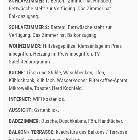
SCHLAFZIMMER 1:
Betten:. Zimmer hat Hilfsbett:.
Bettwäsche steht zur Verfügung. Das Zimmer hat
Balkonzugang.
Lieferbedingungen des Lieferanten
SCHLAFZIMMER 2:
Betten:. Bettwäsche steht zur
Buchen Sie und warten auf Bestätigung
Verfügung. Das Zimmer hat Balkonzugang.
Wenn Sie nicht sofort buchen möchten und weitere Fragen
WOHNZIMMER:
Hilfsliegeplätze.
Klimaanlage im Preis
haben, füllen Sie diese bitte aus und klicken Sie auf
inbegriffen
,
Heizung im Preis inbegriffen
,
TV
,
"Anfrage senden".
Satellitenprogramm
.
KÜCHE:
Tisch und Stühle
,
Waschbecken
,
Ofen
,
Kühlschrank
,
Kühlfach
,
Wasserkocher
,
Filterkaffee-Aparat
,
Mikrowelle
,
Toaster
,
Herd Kochfeld
.
INTERNET:
WIFI kostenlos
.
AUSSICHT:
Gartenblick
Anfrage senden
.
BADEZIMMER:
Dusche
,
Duschkabine
,
Fön
,
Handtücher
.
BALKON / TERRASSE:
kvadratura des Balkons / Terrasse
ist 5 m2.
private Terrasse / Balkon
.