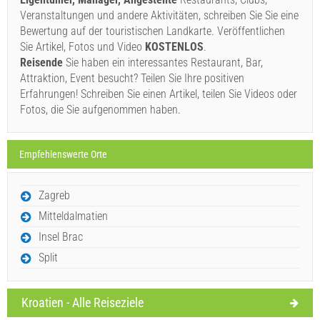
haben, füllen Sie diese bitte aus und klicken Sie auf
Veranstaltungen und andere Aktivitäten, schreiben Sie Sie eine
Bewertung auf der touristischen Landkarte. Veröffentlichen
"Anfrage senden".
Sie Artikel, Fotos und Video
KOSTENLOS
.
Reisende
Sie haben ein interessantes Restaurant, Bar,
Attraktion, Event besucht? Teilen Sie Ihre positiven
Erfahrungen! Schreiben Sie einen Artikel, teilen Sie Videos oder
Fotos, die Sie aufgenommen haben.
Anfrage senden
Empfehlenswerte Orte
Zagreb
Mitteldalmatien
Insel Brac
Split
Kroatien - Alle Reiseziele