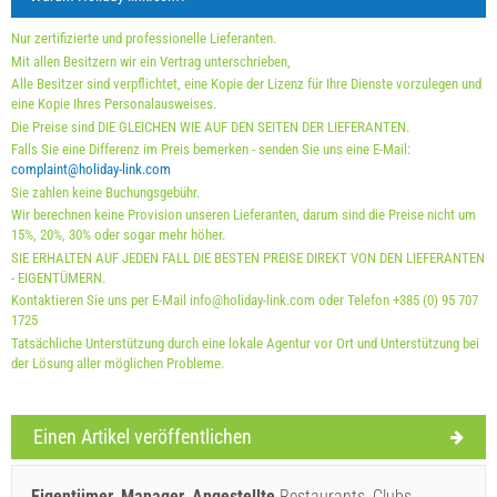
Holiday-Link zahlt: 23.09.2025 - 31.12.2026 / - 10 %
Nur zertifizierte und professionelle Lieferanten.
Obligatorisch:
Anmeldung der Gäste (01.07. - 31.08): 10
Mit allen Besitzern wir ein Vertrag unterschrieben,
Alle Besitzer sind verpflichtet, eine Kopie der Lizenz für Ihre Dienste vorzulegen und
EUR (once - per_person), Anmeldung der Gäste (01.01 -
eine Kopie Ihres Personalausweises.
30.06. / 01.09. - 31.12.): 5 EUR (once - per_person)
Die Preise sind DIE GLEICHEN WIE AUF DEN SEITEN DER LIEFERANTEN.
Falls Sie eine Differenz im Preis bemerken - senden Sie uns eine E-Mail:
complaint@holiday-link.com
Sie zahlen keine Buchungsgebühr.
Wir berechnen keine Provision unseren Lieferanten, darum sind die Preise nicht um
15%, 20%, 30% oder sogar mehr höher.
SIE ERHALTEN AUF JEDEN FALL DIE BESTEN PREISE DIREKT VON DEN LIEFERANTEN
- EIGENTÜMERN.
Kontaktieren Sie uns per E-Mail info@holiday-link.com oder Telefon +385 (0) 95 707
1725
Tatsächliche Unterstützung durch eine lokale Agentur vor Ort und Unterstützung bei
der Lösung aller möglichen Probleme.
Lieferbedingungen des Lieferanten
Einen Artikel veröffentlichen
Buchen Sie und warten auf Bestätigung
Wenn Sie nicht sofort buchen möchten und weitere Fragen
Eigentümer, Manager, Angestellte
Restaurants, Clubs,