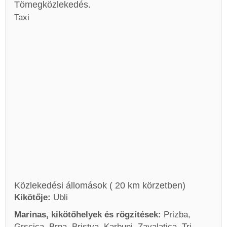
Tömegközlekedés.
Taxi
Közlekedési állomások ( 20 km körzetben)
Kikötője:
Ubli
Marinas, kikötőhelyek és rögzítések:
Prizba,
Grscica, Brna, Bristva, Karbuni, Zavalatica, Tri