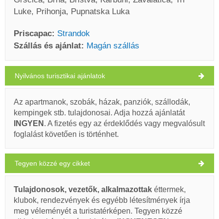
Luke, Prihonja, Pupnatska Luka
Priscapac:
Strandok
Szállás és ajánlat:
Magán szállás
Nyilvános turisztikai ajánlatok
Priscapac Időjárás
PÉNTEK
Az apartmanok, szobák, házak, panziók, szállodák,
kempingek stb. tulajdonosai. Adja hozzá ajánlatát
Horvátország
,
Korcula sziget
,
Turistatérkép
INGYEN
. A fizetés egy az érdeklődés vagy megvalósult
PRISCAPAC
foglalást követően is történhet.
Tegyen közzé egy cikket
Prišćapac (Strand) Priscapac
Tulajdonosok, vezetők, alkalmazottak
éttermek,
31°C
klubok, rendezvények és egyébb létesítmények írja
Ivan Nane (Google places)
meg véleményét a turistatérképen. Tegyen közzé
Address:
Prižba
WORKING HOURS