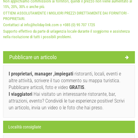
Non applichiamo commissioni ai fornitori, quindi il prezzo non viene aumentato al
15%, 20%, 30% o anche più.
OTTIENI ASSOLUTAMENTE I MIGLIORI PREZZI DIRETTAMENTE DAI FORNITORI -
PROPRIETARI.
Contattaci al info@holiday-link.com o +385 (0) 95 707 1725
Supporto effettivo da parte di un'agenzia locale durante il soggiorno e assistenza
nella risoluzione di tutti i possibili problemi.
Termini e condizioni del fornitore
Pubblicare un articolo
Prenota e aspettare la conferma
I proprietari, manager ,impiegati
ristoranti, locali, eventi e
Se non desideri prenotare immediatamente e hai altre domande,
altre attività, scrivere il tuo commento su mappa turistica.
compila e fai clic su "Invia richiesta".
Pubblicare articoli, foto e video
GRATIS
.
I viaggiatori
Hai visitato un interessante ristorante, bar,
attrazioni, evento? Condividi le tue esperienze positive! Scrivi
un articolo, invia un video o le foto che hai preso.
Località consigliate
Inviare richiesta