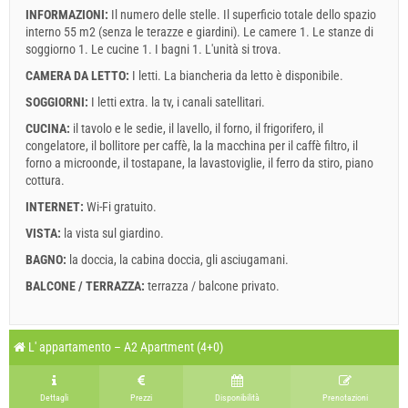
INFORMAZIONI:
Il numero delle stelle. Il superficio totale dello spazio
interno 55 m2 (senza le terazze e giardini). Le camere 1. Le stanze di
soggiorno 1. Le cucine 1. I bagni 1. L'unità si trova.
CAMERA DA LETTO:
I letti. La biancheria da letto è disponibile.
SOGGIORNI:
I letti extra.
la tv
,
i canali satellitari
.
CUCINA:
il tavolo e le sedie
,
il lavello
,
il forno
,
il frigorifero
,
il
congelatore
,
il bollitore per caffè
,
la la macchina per il caffè filtro
,
il
forno a microonde
,
il tostapane
,
la lavastoviglie
,
il ferro da stiro
,
piano
cottura
.
INTERNET:
Wi-Fi gratuito
.
VISTA:
la vista sul giardino
.
BAGNO:
la doccia
,
la cabina doccia
,
gli asciugamani
.
BALCONE / TERRAZZA:
terrazza / balcone privato
.
Legenda:date con rosso sfondo sono prenotati.
A1 Apartment (2+2) : Prices 2026 EUR
L' appartamento – A2 Apartment (4+0)
I campi contrassegnati con asterisco (*) sono obbligatori!
agosto
2026
16 lug 2026
10 set 2026
Numero delle persone
9 set 2026
31 dic 2026
Dettagli
Prezzi
Disponibilità
Prenotazioni
LU
MA
ME
GI
VE
SA
DO