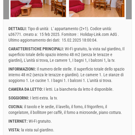
10
11
12
13
14
15
16
Minimo notti
4
4
17
18
19
20
21
22
23
Arrivo
Qualsiasi giorno
Qualsiasi giorno
24
25
26
27
28
29
30
DETTAGLI:
Tipo di unità:
L' appartamento (2+1)
.
Codice unità:
31
Il prezzo visualizzato è per l'unità per il numero definito delle
u36771
.
creato a:
15 feb 2025
.
Fornitore :
Holiday-Link.com AdG
.
persone
Ultimo aggiornamento dei dati:
15.02.2025 18:00:04
.
Offerte:
CARATTERISTICHE PRINCIPALI:
Wi-Fi gratuito, la vista sul giardino, Il
Holiday-Link paga: 3 ott 2025 - 31 dic 2026 / - 10 %
superficio totale dello spazio interno 48 m2 (senza le terazze e
giardini), L'unità si trova, Le camere 1, I bagni 1, I balconi 1, la tv.
Obbligatorio
Registrazione degli ospiti (01.07. - 31.08): 10 EUR (once -
per_person), Registrazione degli ospiti (01.01 - 30.06. / 01.09. -
INFORMAZIONI:
Il numero delle stelle. Il superficio totale dello spazio
31.12.): 5 EUR (once - per_person)
interno 48 m2 (senza le terazze e giardini). Le camere 1. Le stanze di
soggiorno 1. Le cucine 1. I bagni 1. I balconi 1. L'unità si trova.
CAMERA DA LETTO:
I letti. La biancheria da letto è disponibile.
SOGGIORNI:
I letti extra.
la tv
.
CUCINA:
il tavolo e le sedie
,
il lavello
,
il forno
,
il frigorifero
,
il
congelatore
,
il bollitore per caffè
,
il forno a microonde
,
piano cottura
.
INTERNET:
Wi-Fi gratuito
.
VISTA:
la vista sul giardino
.