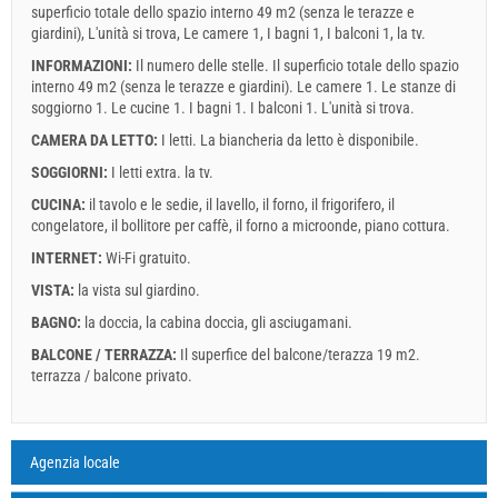
Obbligatorio
Registrazione degli ospiti (01.07. - 31.08): 10 EUR (once -
superficio totale dello spazio interno 49 m2 (senza le terazze e
per_person), Registrazione degli ospiti (01.01 - 30.06. / 01.09. -
giardini), L'unità si trova, Le camere 1, I bagni 1, I balconi 1, la tv.
31.12.): 5 EUR (once - per_person)
INFORMAZIONI:
Il numero delle stelle. Il superficio totale dello spazio
interno 49 m2 (senza le terazze e giardini). Le camere 1. Le stanze di
soggiorno 1. Le cucine 1. I bagni 1. I balconi 1. L'unità si trova.
CAMERA DA LETTO:
I letti. La biancheria da letto è disponibile.
SOGGIORNI:
I letti extra.
la tv
.
CUCINA:
il tavolo e le sedie
,
il lavello
,
il forno
,
il frigorifero
,
il
congelatore
,
il bollitore per caffè
,
il forno a microonde
,
piano cottura
.
INTERNET:
Wi-Fi gratuito
.
VISTA:
la vista sul giardino
.
BAGNO:
la doccia
,
la cabina doccia
,
gli asciugamani
.
BALCONE / TERRAZZA:
Il superfice del balcone/terazza 19 m2.
terrazza / balcone privato
.
Termini e condizioni del fornitore
Prenota e aspettare la conferma
Legenda:date con rosso sfondo sono prenotati.
A3 Apartment (2+2) : Prices 2026 EUR
Se non desideri prenotare immediatamente e hai altre domande,
Agenzia locale
I campi contrassegnati con asterisco (*) sono obbligatori!
agosto
2026
compila e fai clic su "Invia richiesta".
16 lug 2026
10 set 2026
Numero delle persone