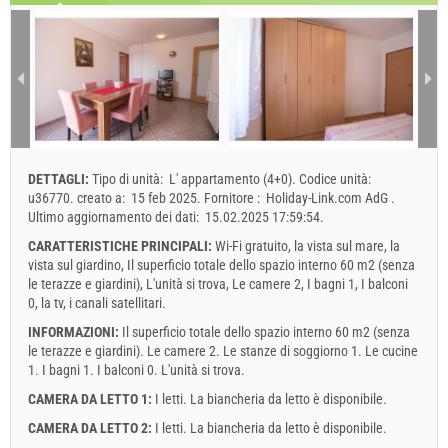
1 - 2
1
2
3
157.14 EUR
128.57 EUR
3
4
5
6
7
8
9
4
10
11
12
13
14
15
16
Minimo notti
4
4
17
18
19
20
21
22
23
Arrivo
Qualsiasi giorno
Qualsiasi giorno
24
25
26
27
28
29
30
DETTAGLI:
Tipo di unità:
L' appartamento (4+0)
.
Codice unità:
31
Il prezzo visualizzato è per l'unità per il numero definito delle
u36770
.
creato a:
15 feb 2025
.
Fornitore :
Holiday-Link.com AdG
.
persone
Ultimo aggiornamento dei dati:
15.02.2025 17:59:54
.
Offerte:
CARATTERISTICHE PRINCIPALI:
Wi-Fi gratuito, la vista sul mare, la
Holiday-Link paga: 3 ott 2025 - 31 dic 2026 / - 10 %
vista sul giardino, Il superficio totale dello spazio interno 60 m2 (senza
le terazze e giardini), L'unità si trova, Le camere 2, I bagni 1, I balconi
Obbligatorio
Registrazione degli ospiti (01.07. - 31.08): 10 EUR (once -
0, la tv, i canali satellitari.
per_person), Registrazione degli ospiti (01.01 - 30.06. / 01.09. -
31.12.): 5 EUR (once - per_person)
INFORMAZIONI:
Il superficio totale dello spazio interno 60 m2 (senza
le terazze e giardini). Le camere 2. Le stanze di soggiorno 1. Le cucine
1. I bagni 1. I balconi 0. L'unità si trova.
CAMERA DA LETTO 1:
I letti. La biancheria da letto è disponibile.
CAMERA DA LETTO 2:
I letti. La biancheria da letto è disponibile.