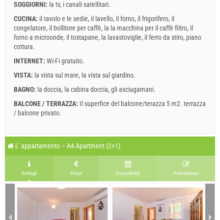
SOGGIORNI:
la tv
,
i canali satellitari
.
CUCINA:
il tavolo e le sedie
,
il lavello
,
il forno
,
il frigorifero
,
il
congelatore
,
il bollitore per caffè
,
la la macchina per il caffè filtro
,
il
forno a microonde
,
il tostapane
,
la lavastoviglie
,
il ferro da stiro
,
piano
cottura
.
INTERNET:
Wi-Fi gratuito
.
Termini e condizioni del fornitore
VISTA:
la vista sul mare
,
la vista sul giardino
.
Prenota e aspettare la conferma
BAGNO:
la doccia
,
la cabina doccia
,
gli asciugamani
.
BALCONE / TERRAZZA:
Il superfice del balcone/terazza 5 m2.
terrazza
Se non desideri prenotare immediatamente e hai altre domande,
/ balcone privato
.
compila e fai clic su "Invia richiesta".
Legenda:date con rosso sfondo sono prenotati.
A2 Apartment (4+0) : Prices 2026 EUR
L' appartamento – A4 Apartment (2+1)
I campi contrassegnati con asterisco (*) sono obbligatori!
agosto
2026
16 lug 2026
10 set 2026
Numero delle persone
9 set 2026
31 dic 2026
Dettagli
Prezzi
Disponibilità
Prenotazioni
LU
MA
ME
GI
VE
SA
DO
1 - 3
Inviare richiesta
1
2
4
171.43 EUR
142.86 EUR
3
4
5
6
7
8
9
5