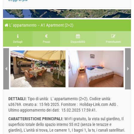
L' appartamento – A1 Apartment (2+2)
Dettagli
Prezzi
Disponibilità
Prenotazioni
DETTAGLI:
Tipo di unità:
L' appartamento (2+2)
.
Codice unità:
u36769
.
creato a:
15 feb 2025
.
Fornitore :
Holiday-Link.com AdG
.
Ultimo aggiornamento dei dati:
15.02.2025 17:59:41
.
CARATTERISTICHE PRINCIPALI:
Wi-Fi gratuito, la vista sul giardino, Il
superficio totale dello spazio interno 55 m2 (senza le terazze e
giardini), L'unità si trova, Le camere 1, I bagni 1, la tv, i canali satellitari.