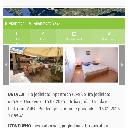
Apartman – A1 Apartment (2+2)
Detalji
Cene
Raspoloživost
Rezervacije
DETALJI:
Tip jedinice:
Apartman (2+2)
.
Šifra jedinice:
u36769
.
Uneseno:
15.02.2025.
.
Dobavljač :
Holiday-
Link.com AdG
.
Poslednje ažuriranje podataka:
15.02.2025
17:59:41
.
IZDVOJENO:
besplatan wifi, pogled na vrt, kvadratura