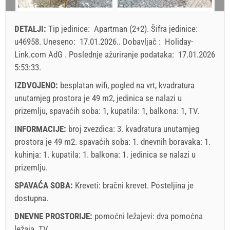
16
17
18
19
20
21
22
dolazak
Svaki dan
Svaki dan
23
24
25
26
27
28
29
DETALJI:
Tip jedinice:
Apartman (2+2)
.
Šifra jedinice:
30
31
Prikazana cena je po jedinici za definisan broj osoba.
u46958
.
Uneseno:
17.01.2026.
.
Dobavljač :
Holiday-
Ponude:
Link.com AdG
.
Poslednje ažuriranje podataka:
17.01.2026
Holiday-Link plaća: 03.10.2025. - 31.12.2026. / - 10 %
5:53:33
.
IZDVOJENO:
besplatan wifi, pogled na vrt, kvadratura
Obavezno:
Prijava gostiju (01.07. - 31.08): 10 EUR (once -
unutarnjeg prostora je 49 m2, jedinica se nalazi u
za_person), Prijava gostiju (01.01 - 30.06. / 01.09. - 31.12.):
prizemlju, spavaćih soba: 1, kupatila: 1, balkona: 1, TV.
5 EUR (once - za_person)
INFORMACIJE:
broj zvezdica: 3. kvadratura unutarnjeg
prostora je 49 m2. spavaćih soba: 1. dnevnih boravaka: 1.
kuhinja: 1. kupatila: 1. balkona: 1. jedinica se nalazi
u
prizemlju
.
SPAVAĆA SOBA:
Kreveti:
bračni krevet
. Posteljina je
dostupna.
DNEVNE PROSTORIJE:
pomoćni ležajevi:
dva pomoćna
ležaja
.
TV
.