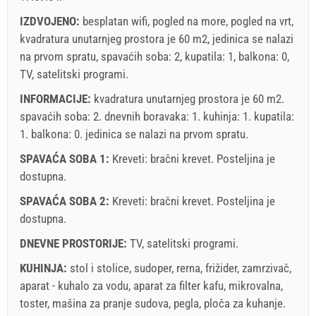
Ponude:
Holiday-Link plaća: 03.10.2025. - 31.12.2026. / - 10 %
IZDVOJENO:
besplatan wifi, pogled na more, pogled na vrt,
kvadratura unutarnjeg prostora je 60 m2, jedinica se nalazi
Obavezno:
Prijava gostiju (01.07. - 31.08): 10 EUR (once -
na prvom spratu, spavaćih soba: 2, kupatila: 1, balkona: 0,
za_person), Prijava gostiju (01.01 - 30.06. / 01.09. - 31.12.):
TV, satelitski programi.
5 EUR (once - za_person)
INFORMACIJE:
kvadratura unutarnjeg prostora je 60 m2.
spavaćih soba: 2. dnevnih boravaka: 1. kuhinja: 1. kupatila:
1. balkona: 0. jedinica se nalazi
na prvom spratu
.
SPAVAĆA SOBA 1:
Kreveti:
bračni krevet
. Posteljina je
dostupna.
SPAVAĆA SOBA 2:
Kreveti:
bračni krevet
. Posteljina je
dostupna.
Uveti i odredbe dobavljača
DNEVNE PROSTORIJE:
TV
,
satelitski programi
.
Rezervirajte i čekajte na potvrdu
KUHINJA:
stol i stolice
,
sudoper
,
rerna
,
frižider
,
zamrzivač
,
aparat - kuhalo za vodu
,
aparat za filter kafu
,
mikrovalna
,
Ukoliko ne želite odmah rezervisati i imate još pitanja,
toster
,
mašina za pranje sudova
,
pegla
,
ploča za kuhanje
.
upišite ih ispod i kliknite ˝Pošalji upit˝.