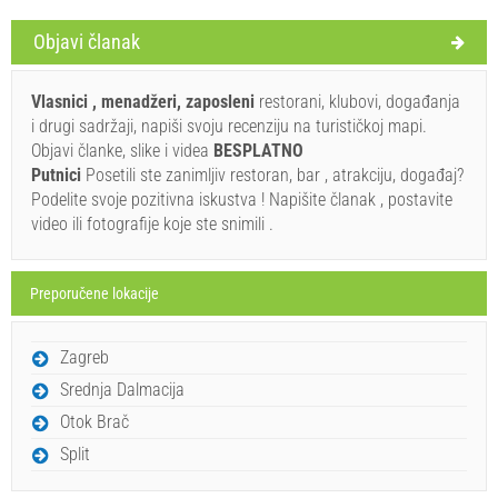
Objavi članak
Uveti i odredbe dobavljača
Vlasnici , menadžeri, zaposleni
restorani, klubovi, događanja
Rezervirajte i čekajte na potvrdu
i drugi sadržaji, napiši svoju recenziju na turističkoj mapi.
Objavi članke, slike i videa
BESPLATNO
Ukoliko ne želite odmah rezervisati i imate još pitanja,
Putnici
Posetili ste zanimljiv restoran, bar , atrakciju, događaj?
upišite ih ispod i kliknite ˝Pošalji upit˝.
Podelite svoje pozitivna iskustva ! Napišite članak , postavite
video ili fotografije koje ste snimili .
Preporučene lokacije
Zagreb
Pošalji upit
Srednja Dalmacija
Otok Brač
Split