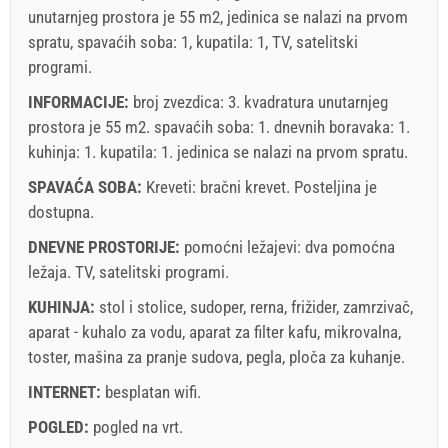
unutarnjeg prostora je 55 m2, jedinica se nalazi na prvom
spratu, spavaćih soba: 1, kupatila: 1, TV, satelitski
programi.
INFORMACIJE:
broj zvezdica: 3. kvadratura unutarnjeg
prostora je 55 m2. spavaćih soba: 1. dnevnih boravaka: 1.
kuhinja: 1. kupatila: 1. jedinica se nalazi
na prvom spratu
.
SPAVAĆA SOBA:
Kreveti:
bračni krevet
. Posteljina je
dostupna.
DNEVNE PROSTORIJE:
pomoćni ležajevi:
dva pomoćna
ležaja
.
TV
,
satelitski programi
.
KUHINJA:
stol i stolice
,
sudoper
,
rerna
,
frižider
,
zamrzivač
,
aparat - kuhalo za vodu
,
aparat za filter kafu
,
mikrovalna
,
toster
,
mašina za pranje sudova
,
pegla
,
ploča za kuhanje
.
INTERNET:
besplatan wifi
.
POGLED:
pogled na vrt
.