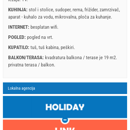
Uveti i odredbe dobavljača
KUHINJA:
stol i stolice
,
sudoper
,
rerna
,
frižider
,
zamrzivač
,
aparat - kuhalo za vodu
Rezervirajte i čekajte na potvrdu
,
mikrovalna
,
ploča za kuhanje
.
INTERNET:
besplatan wifi
.
Ukoliko ne želite odmah rezervisati i imate još pitanja,
upišite ih ispod i kliknite ˝Pošalji upit˝.
POGLED:
pogled na vrt
.
KUPATILO:
tuš
,
tuš kabina
,
peškiri
.
BALKON/TERASA:
kvadratura balkona / terase je 19 m2.
privatna terasa / balkon
.
Legenda: termini s red pozadinom su rezervirani
A3 Apartment (2+2) : Prices 2026 EUR
Pošalji upit
Lokalna agencija
Polja označena s zvedicom (*) su obavezna!
august
2026
16.07.2026.
10.09.2026.
Br. osoba
09.09.2026.
31.12.2026.
SU
MO
TU
WE
TH
FR
SA
1 - 2
1
3
171.43 EUR
142.86 EUR
2
3
4
5
6
7
8