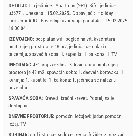
DETALJI:
Tip jedinice:
Apartman (2+1)
.
Šifra jedinice:
dolazak
Svaki dan
Svaki dan
30
31
u36771
.
Uneseno:
15.02.2025.
.
Dobavljač :
Holiday-
Link.com AdG
.
Poslednje ažuriranje podataka:
15.02.2025
Prikazana cena je po jedinici za definisan broj osoba.
18:00:04
.
Ponude:
Holiday-Link plaća: 03.10.2025. - 31.12.2026. / - 10 %
IZDVOJENO:
besplatan wifi, pogled na vrt, kvadratura
unutarnjeg prostora je 48 m2, jedinica se nalazi u
Obavezno:
Prijava gostiju (01.07. - 31.08): 10 EUR (once -
prizemlju, spavaćih soba: 1, kupatila: 1, balkona: 1, TV.
za_person), Prijava gostiju (01.01 - 30.06. / 01.09. - 31.12.):
INFORMACIJE:
broj zvezdica: 3. kvadratura unutarnjeg
5 EUR (once - za_person)
prostora je 48 m2. spavaćih soba: 1. dnevnih boravaka: 1.
kuhinja: 1. kupatila: 1. balkona: 1. jedinica se nalazi
u
prizemlju
.
SPAVAĆA SOBA:
Kreveti:
bračni krevet
. Posteljina je
dostupna.
DNEVNE PROSTORIJE:
pomoćni ležajevi:
jedan pomoćni
ležaj
.
TV
.
Uveti i odredbe dobavljača
KUHINJA:
stol i stolice
,
sudoper
,
rerna
,
frižider
,
zamrzivač
,