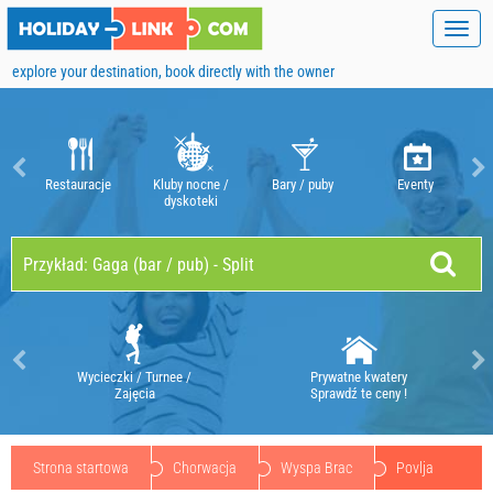
Toggl
navig
explore your destination, book directly with the owner
Restauracje
Kluby nocne /
Bary / puby
Eventy
dyskoteki
Wycieczki / Turnee /
Prywatne kwatery
Zajęcia
Sprawdź te ceny !
Strona startowa
Chorwacja
Wyspa Brac
Povlja