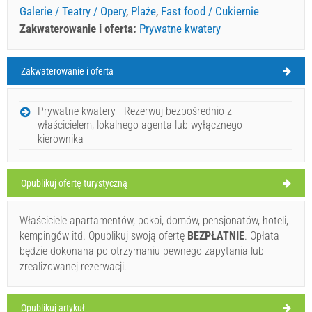
Galerie / Teatry / Opery
,
Plaże
,
Fast food / Cukiernie
Zakwaterowanie i oferta:
Prywatne kwatery
Zakwaterowanie i oferta
Povlja Pogoda
PONIEDZIAŁEK
Prywatne kwatery - Rezerwuj bezpośrednio z
właścicielem, lokalnego agenta lub wyłącznego
Chorwacja
,
Wyspa Brac
,
Mapa turystyczna
kierownika
POVLJA
Opublikuj ofertę turystyczną
Slastičarna Galetina (Fast food / Cukiernia) Povlja
Właściciele apartamentów, pokoi, domów, pensjonatów, hoteli,
kempingów itd. Opublikuj swoją ofertę
BEZPŁATNIE
. Opłata
31°C
będzie dokonana po otrzymaniu pewnego zapytania lub
zrealizowanej rezerwacji.
Bezchmurnie
Szybkość wiatru: 3.12 km/h
Opublikuj artykuł