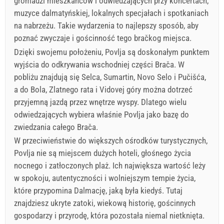
gromadzi mieszkańców i odwiedzających przy koncertach,
muzyce dalmatyńskiej, lokalnych specjałach i spotkaniach
na nabrzeżu. Takie wydarzenia to najlepszy sposób, aby
poznać zwyczaje i gościnność tego bračkog miejsca.
Dzięki swojemu położeniu, Povlja są doskonałym punktem
wyjścia do odkrywania wschodniej części Brača. W
pobliżu znajdują się Selca, Sumartin, Novo Selo i Pučišća,
a do Bola, Zlatnego rata i Vidovej góry można dotrzeć
przyjemną jazdą przez wnętrze wyspy. Dlatego wielu
odwiedzających wybiera właśnie Povlja jako bazę do
zwiedzania całego Brača.
W przeciwieństwie do większych ośrodków turystycznych,
Povlja nie są miejscem dużych hoteli, głośnego życia
nocnego i zatłoczonych plaż. Ich największa wartość leży
w spokoju, autentyczności i wolniejszym tempie życia,
które przypomina Dalmację, jaką była kiedyś. Tutaj
znajdziesz ukryte zatoki, wiekową historię, gościnnych
gospodarzy i przyrodę, która pozostała niemal nietknięta.