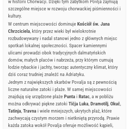
w historii Chorwacji. Dzięki tym zabytkom Povlja zajmują
szczególne miejsce w rozwoju chorwackiej piśmienności i
kultury.
W centrum miejscowości dominuje
Kościół św. Jana
Chrzciciela
, który przez wieki był wielokrotnie
rozbudowywany i nadal stanowi jedno z głównych miejsc
spotkań lokalnej społeczności. Spacer kamiennymi
ulicami prowadzi obok tradycyjnych dalmatyńskich
domów, małych placów i nabrzeża, przy którym cumują
łodzie rybackie i jachty, tworząc autentyczny klimat, który
dziś coraz trudniej znaleźć na Adriatyku.
Jednym z największych skarbów Povalja są z pewnością
liczne naturalne zatoki i plaże. W samej miejscowości
znajdują się urządzone plaże
Punta
i
Ratac
, a w pobliżu
można odkrywać piękne zatoki
Tičja Luka
,
Dramotilj
,
Okuč
,
Tatinja
,
Travna
i wiele mniejszych, ukrytych plaż, które
zachwycają czystym morzem i nietkniętą przyrodą. Prawie
każda zatoka wokół Povalja oferuje możliwość kąpieli,