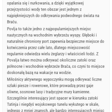
opalania się i nurkowania, a dzięki wyjątkowej
przejrzystości wody ten obszar jest jednym z
najpiękniejszych do odkrywania podwodnego świata na
Braču.
Povlja to także jedno z najpopularniejszych miejsc
nautycznych na wschodnim wybrzeżu wyspy. Głęboki i
naturalnie chroniony port zapewnia bezpieczne miejsce do
kotwiczenia przez całe lato, dlatego miejscowość
regularnie odwiedza wielu żeglarzy i właścicieli łodzi. Z
Povalja łatwo można odkrywać okoliczne zatoki oraz
północne i wschodnie wybrzeże Brača, co czyni to miejsce
doskonałą bazą na wakacje na wodzie.
Miłośnicy aktywnego wypoczynku mogą odkrywać liczne
szlaki piesze i rowerowe, które prowadzą przez gaje
oliwne, sosnowe lasy i tradycyjne mury kamienne.
Szczególnie interesujący jest spacer w kierunku zatoki
Tatinja i niegdyś wojskowego tunelu wykutego w skale,
jednego z mniej znanych, ale bardzo interesujących miejsc