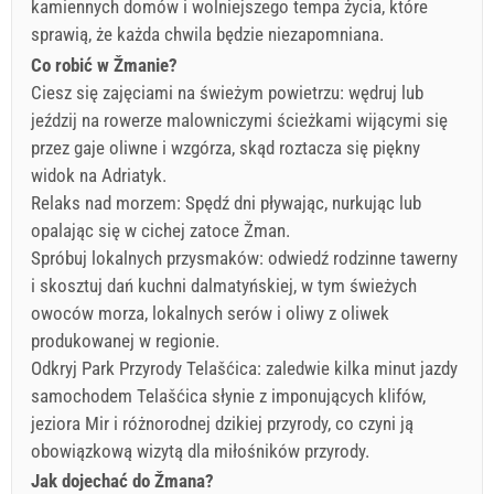
kamiennych domów i wolniejszego tempa życia, które
sprawią, że każda chwila będzie niezapomniana.
Co robić w Žmanie?
Ciesz się zajęciami na świeżym powietrzu: wędruj lub
jeździj na rowerze malowniczymi ścieżkami wijącymi się
przez gaje oliwne i wzgórza, skąd roztacza się piękny
widok na Adriatyk.
Relaks nad morzem: Spędź dni pływając, nurkując lub
opalając się w cichej zatoce Žman.
Spróbuj lokalnych przysmaków: odwiedź rodzinne tawerny
i skosztuj dań kuchni dalmatyńskiej, w tym świeżych
owoców morza, lokalnych serów i oliwy z oliwek
produkowanej w regionie.
Odkryj Park Przyrody Telašćica: zaledwie kilka minut jazdy
samochodem Telašćica słynie z imponujących klifów,
jeziora Mir i różnorodnej dzikiej przyrody, co czyni ją
obowiązkową wizytą dla miłośników przyrody.
Jak dojechać do Žmana?