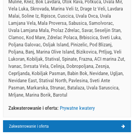
Muline, Knez, Bok Lavdara, Otok Rava, Potkuca, Uvala Mir,
Vela Luka, Skrovada, Marina Veli Iz, Drage Iz Veli, Lavdara
Malai, Soline Iz, Ripisce, Cuscica, Uvala Ovca, Uvala
Lamjana Vela, Mala Proversa, Sabusica, Samolvorac,
Uvala Lamjana Mala, Prolaz Zdrelac, Savar, Seseljin Stan,
Clamoc, Kod Mare, Zdrelac Polaca, Brbiscica, Sveti Luka,
Poljana Galovac, Osljak Island, Pinizelic, Pod Blizanj,
Poljana, Banj, Marina Olive Island, Bizikovica, Prtljug, Veli
Lukoran, Kobiljak, Statival, Spinate, Frazna, ACI marina Zut,
Ivanac, Svrsata Vela, Celinja, Dobropoljana, Zesnja,
Ceprljanda, Kobiljak Pasman, Babin Bok, Nevidane, Ugljan,
Nevidane East, Statival North, Pavlesina, Sveti Ante
Pasman, Markarska, Strunac, Batalaza, Uvala Saruscica,
Mrljane, Marina Borik, Barotul
Zakwaterowanie i oferta:
Prywatne kwatery
Zakwaterowanie i oferta
Zman Pogoda