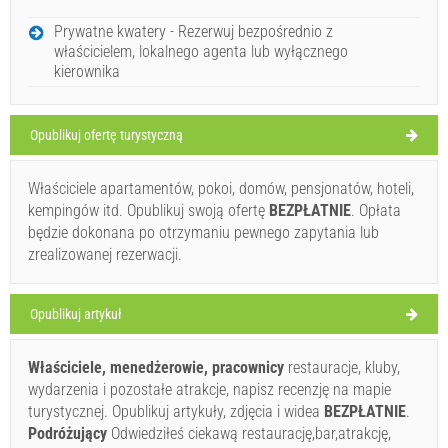
NIEDZIELA
Prywatne kwatery - Rezerwuj bezpośrednio z
właścicielem, lokalnego agenta lub wyłącznego
Chorwacja
,
Wyspa Dugi otok
,
kierownika
ZMAN
Opublikuj ofertę turystyczną
Właściciele apartamentów, pokoi, domów, pensjonatów, hoteli,
kempingów itd. Opublikuj swoją ofertę
BEZPŁATNIE
. Opłata
27°C
będzie dokonana po otrzymaniu pewnego zapytania lub
zrealizowanej rezerwacji.
Bezchmurnie
Szybkość wiatru: 6.62 km/h
Opublikuj artykuł
poniedziałek,
28°C
Bezchmurnie
Właściciele, menedżerowie, pracownicy
restauracje, kluby,
10.08.2026
wydarzenia i pozostałe atrakcje, napisz recenzję na mapie
wtorek,
turystycznej. Opublikuj artykuły, zdjęcia i widea
BEZPŁATNIE
.
28°C
Bezchmurnie
Podróżujący
Odwiedziłeś ciekawą restaurację,bar,atrakcję,
11.08.2026