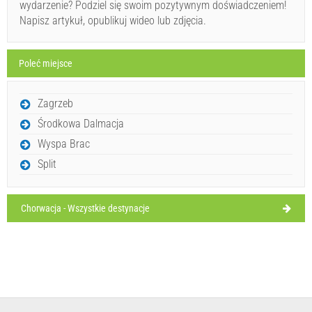
wydarzenie? Podziel się swoim pozytywnym doświadczeniem!
środa,
28°C
Napisz artykuł, opublikuj wideo lub zdjęcia.
Bezchmurnie
12.08.2026
czwartek,
28°C
Poleć miejsce
Bezchmurnie
13.08.2026
piątek,
Zagrzeb
28°C
Bezchmurnie
14.08.2026
Środkowa Dalmacja
Wyspa Brac
Split
Chorwacja - Wszystkie destynacje