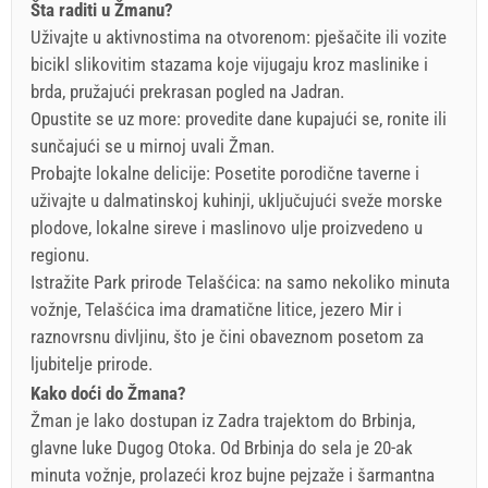
Šta raditi u Žmanu?
Uživajte u aktivnostima na otvorenom: pješačite ili vozite
bicikl slikovitim stazama koje vijugaju kroz maslinike i
brda, pružajući prekrasan pogled na Jadran.
Opustite se uz more: provedite dane kupajući se, ronite ili
sunčajući se u mirnoj uvali Žman.
Probajte lokalne delicije: Posetite porodične taverne i
uživajte u dalmatinskoj kuhinji, uključujući sveže morske
plodove, lokalne sireve i maslinovo ulje proizvedeno u
regionu.
Istražite Park prirode Telašćica: na samo nekoliko minuta
vožnje, Telašćica ima dramatične litice, jezero Mir i
raznovrsnu divljinu, što je čini obaveznom posetom za
ljubitelje prirode.
Kako doći do Žmana?
Žman je lako dostupan iz Zadra trajektom do Brbinja,
glavne luke Dugog Otoka. Od Brbinja do sela je 20-ak
minuta vožnje, prolazeći kroz bujne pejzaže i šarmantna