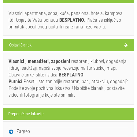
Vlasnici apartmana, soba, kuća, pansiona, hotela, kampova
itd. Objavite Vašu ponudu
BESPLATNO
. Plaća se isključivo
27°C
primitak specifičnog upita ili realizirana rezervacija.
Objavi članak
vedro
Brzina vetra: 6.62 km/h
Vlasnici , menadžeri, zaposleni
restorani, klubovi, događanja
i drugi sadržaji, napiši svoju recenziju na turističkoj mapi.
ponedeljak,
28°C
vedro
Objavi članke, slike i videa
BESPLATNO
10.8.26.
Putnici
Posetili ste zanimljiv restoran, bar , atrakciju, događaj?
utorak,
Podelite svoje pozitivna iskustva ! Napišite članak , postavite
28°C
vedro
video ili fotografije koje ste snimili .
11.8.26.
sreda,
28°C
vedro
12.8.26.
Preporučene lokacije
četvrtak,
28°C
vedro
Zagreb
13.8.26.