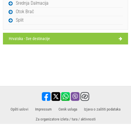
Srednja Dalmacija
petak,
28°C
vedro
Otok Brač
14.8.26.
Split
Hrvatska - Sve destinacije
Opšti uslovi
Impressum
Cenik usluga
​​Izjava o zaštiti podataka
Za organizatore izleta / tura / aktivnosti
Prodajni partner za izlete / ture i aktivnosti