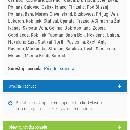
Poljana Galovac, Osljak Island, Pinizelic, Pod Blizanj,
Poljana, Banj, Marina Olive Island, Bizikovica, Prtljug, Veli
Lukoran, Kobiljak, Statival, Spinate, Frazna, ACI marina Žut,
Ivanac, Svrsata Vela, Celinja, Dobropoljana, Zesnja,
Ceprljanda, Kobiljak Pasman, Babin Bok, Nevidane, Ugljan,
Nevidane East, Statival North, Pavlesina, Sveti Ante
Pasman, Markarska, Strunac, Batalaza, Uvala Saruscica,
Mrljane, Marina Borik, Barotul
Smeštaj i ponuda:
Privatni smeštaj
Smeštaj i ponuda
Žman Vreme
NEDELJA
Privatni smeštaj - rezerviraj direktno kod vlasnika,
lokalne agencije ili ekskluzivnog menađera
Hrvatska
,
Dugi otok
,
ŽMAN
Objavi turističku ponudu