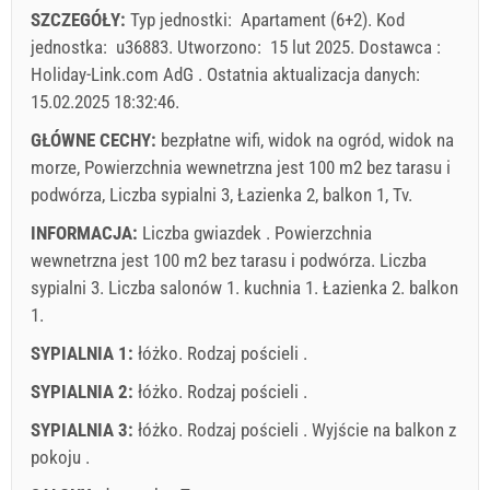
SZCZEGÓŁY:
Typ jednostki:
Apartament (6+2)
.
Kod
31
Cena wyświetlana jest dla określonej liczby osób
jednostka:
u36883
.
Utworzono:
15 lut 2025
.
Dostawca :
Oferty:
Holiday-Link.com AdG
.
Ostatnia aktualizacja danych:
Holiday-Link płaci: 24 wrz 2025 - 31 gru 2026 / - 10 %
15.02.2025 18:32:46
.
GŁÓWNE CECHY:
bezpłatne wifi, widok na ogród, widok na
Obowiązkowe:
Rejestracja gościa (01.07. - 31.08): 10 EUR
morze, Powierzchnia wewnetrzna jest 100 m2 bez tarasu i
(once - według _person), Rejestracja gościa (01.01 - 30.06.
podwórza, Liczba sypialni 3, Łazienka 2, balkon 1, Tv.
/ 01.09. - 31.12.): 5 EUR (once - według _person)
INFORMACJA:
Liczba gwiazdek . Powierzchnia
wewnetrzna jest 100 m2 bez tarasu i podwórza. Liczba
sypialni 3. Liczba salonów 1. kuchnia 1. Łazienka 2. balkon
1.
SYPIALNIA 1:
łóżko. Rodzaj pościeli .
SYPIALNIA 2:
łóżko. Rodzaj pościeli .
SYPIALNIA 3:
łóżko. Rodzaj pościeli . Wyjście na balkon z
pokoju .
Warunki dostawcy