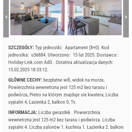
1 - 6
272.06 EUR
205.88 EUR
147.06 EUR
1
2
7
286.76 EUR
220.59 EUR
157.35 EUR
3
4
5
6
7
8
9
10
11
12
13
14
15
16
8
301.47 EUR
227.94 EUR
167.65 EUR
17
18
19
20
21
22
23
min. Nocy
7
7
7
24
25
26
27
28
29
30
SZCZEGÓŁY:
Typ jednostki:
Apartament (8+0)
.
Kod
przyjazd
Sobota / Niedziela
Niedziela
Każdego dnia
31
jednostka:
u36884
.
Utworzono:
15 lut 2025
.
Dostawca :
Holiday-Link.com AdG
.
Ostatnia aktualizacja danych:
Cena wyświetlana jest dla określonej liczby osób
15.02.2025 18:33:12
.
Oferty:
Holiday-Link płaci: 24 wrz 2025 - 31 gru 2026 / - 10 %
GŁÓWNE CECHY:
bezpłatne wifi, widok na morze,
Powierzchnia wewnetrzna jest 125 m2 bez tarasu i
Obowiązkowe:
Rejestracja gościa (01.07. - 31.08): 10 EUR
podwórza, Pietro na którym znajduje sie kwatera, Liczba
(once - według _person), Rejestracja gościa (01.01 - 30.06.
sypialni 4, Łazienka 2, balkon 0, Tv.
/ 01.09. - 31.12.): 5 EUR (once - według _person)
INFORMACJA:
Liczba gwiazdek . Powierzchnia
wewnetrzna jest 125 m2 bez tarasu i podwórza. Liczba
sypialni 4. Liczba salonów 1. kuchnia 1. Łazienka 2. balkon