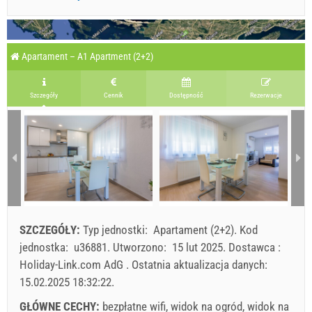
Apartament – A1 Apartment (2+2)
Szczegóły
Cennik
Dostępność
Rezerwacje
SZCZEGÓŁY:
Typ jednostki:
Apartament (2+2)
.
Kod
jednostka:
u36881
.
Utworzono:
15 lut 2025
.
Dostawca :
Holiday-Link.com AdG
.
Ostatnia aktualizacja danych:
15.02.2025 18:32:22
.
GŁÓWNE CECHY:
bezpłatne wifi, widok na ogród, widok na