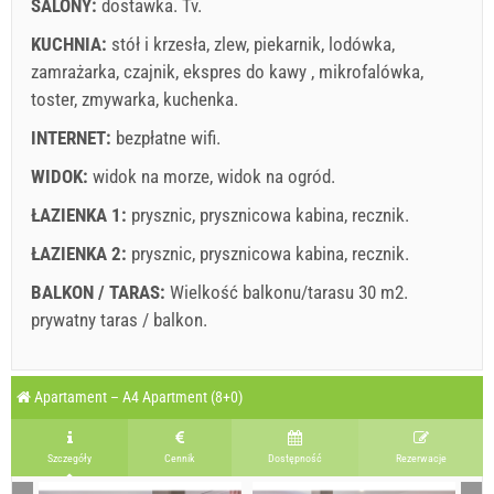
SALONY:
dostawka.
Tv
.
Zarezerwuj i czekaj na potwierdzenie
KUCHNIA:
stół i krzesła
,
zlew
,
piekarnik
,
lodówka
,
If you don"t want to book now, instead you have more
zamrażarka
,
czajnik
,
ekspres do kawy
,
mikrofalówka
,
questions, please fill them bellow and click on "Send
toster
,
zmywarka
,
kuchenka
.
Inquiry".
INTERNET:
bezpłatne wifi
.
WIDOK:
widok na morze
,
widok na ogród
.
ŁAZIENKA 1:
prysznic
,
prysznicowa kabina
,
recznik
.
ŁAZIENKA 2:
prysznic
,
prysznicowa kabina
,
recznik
.
BALKON / TARAS:
Wielkość balkonu/tarasu 30 m2.
Wyślij zapytanie
prywatny taras / balkon
.
Wyjaśnienie: daty na czerwonym tle są zarezerwowane.
A3 Apartment (6+2) : Prices 2026 EUR
Apartament – A4 Apartment (8+0)
Pola oznaczone gwiazdką (*) są obowiązkowe!
sierpień
2026
5 lip 2026
16 sie 2026
23 sie 2026
Nr. Osób
Szczegóły
Cennik
Dostępność
Rezerwacje
15 sie 2026
22 sie 2026
29 sie 2026
PN
WT
ŚR
CZ
PT
SO
N