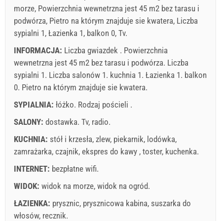
morze, Powierzchnia wewnetrzna jest 45 m2 bez tarasu i
podwórza, Pietro na którym znajduje sie kwatera, Liczba
sypialni 1, Łazienka 1, balkon 0, Tv.
INFORMACJA:
Liczba gwiazdek . Powierzchnia
wewnetrzna jest 45 m2 bez tarasu i podwórza. Liczba
sypialni 1. Liczba salonów 1. kuchnia 1. Łazienka 1. balkon
0. Pietro na którym znajduje sie kwatera.
SYPIALNIA:
łóżko. Rodzaj pościeli .
SALONY:
dostawka.
Tv
,
radio
.
KUCHNIA:
stół i krzesła
,
zlew
,
piekarnik
,
lodówka
,
zamrażarka
,
czajnik
,
ekspres do kawy
,
toster
,
kuchenka
.
INTERNET:
bezpłatne wifi
.
WIDOK:
widok na morze
,
widok na ogród
.
ŁAZIENKA:
prysznic
,
prysznicowa kabina
,
suszarka do
włosów
,
recznik
.