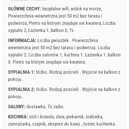
Oferty:
Holiday-Link płaci: 24 wrz 2025 - 31 gru 2026 / - 10 %
GŁÓWNE CECHY:
bezpłatne wifi, widok na morze,
Powierzchnia wewnetrzna jest 50 m2 bez tarasu i
Obowiązkowe:
Rejestracja gościa (01.07. - 31.08): 10 EUR
podwórza, Pietro na którym znajduje sie kwatera, Liczba
(once - według _person), Rejestracja gościa (01.01 - 30.06.
sypialni 2, Łazienka 1, balkon 0, Tv.
/ 01.09. - 31.12.): 5 EUR (once - według _person)
INFORMACJA:
Liczba gwiazdek . Powierzchnia
wewnetrzna jest 50 m2 bez tarasu i podwórza. Liczba
sypialni 2. Liczba salonów 1. kuchnia 1. Łazienka 1. balkon
0. Pietro na którym znajduje sie kwatera.
SYPIALNIA 1:
łóżko. Rodzaj pościeli . Wyjście na balkon z
pokoju .
SYPIALNIA 2:
łóżko. Rodzaj pościeli . Wyjście na balkon z
pokoju .
Warunki dostawcy
SALONY:
dostawka.
Zarezerwuj i czekaj na potwierdzenie
Tv
,
radio
.
KUCHNIA:
stół i krzesła
,
zlew
,
piekarnik
,
lodówka
,
If you don"t want to book now, instead you have more
zamrażarka
,
czajnik
,
ekspres do kawy
,
toster
,
kuchenka
.
questions, please fill them bellow and click on "Send