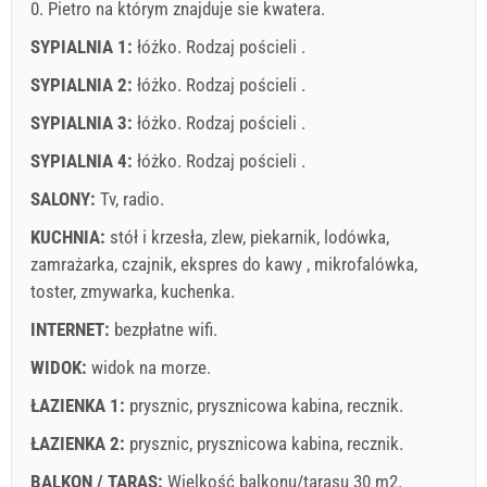
0. Pietro na którym znajduje sie kwatera.
SYPIALNIA 1:
łóżko. Rodzaj pościeli .
SYPIALNIA 2:
łóżko. Rodzaj pościeli .
SYPIALNIA 3:
łóżko. Rodzaj pościeli .
Warunki dostawcy
SYPIALNIA 4:
łóżko. Rodzaj pościeli .
Zarezerwuj i czekaj na potwierdzenie
SALONY:
Tv
,
radio
.
If you don"t want to book now, instead you have more
KUCHNIA:
stół i krzesła
,
zlew
,
piekarnik
,
lodówka
,
questions, please fill them bellow and click on "Send
zamrażarka
,
czajnik
,
ekspres do kawy
,
mikrofalówka
,
Inquiry".
toster
,
zmywarka
,
kuchenka
.
INTERNET:
bezpłatne wifi
.
WIDOK:
widok na morze
.
ŁAZIENKA 1:
prysznic
,
prysznicowa kabina
,
recznik
.
ŁAZIENKA 2:
prysznic
,
prysznicowa kabina
,
recznik
.
Wyślij zapytanie
BALKON / TARAS:
Wielkość balkonu/tarasu 30 m2.