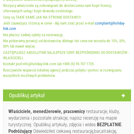
Wszyscy właściciele są zobowiązani do dostarczenia nam kopii licencji,
oferowanych usług i kopii dowodu osobistego.
Obowiązkowe:
Rejestracja gościa (01.07. - 31.08): 10 EUR
Ceny są TAKIE SAME JAK NA STRONIE DOSTAWCY.
(once - według _person), Rejestracja gościa (01.01 - 30.06.
Jeśli zauważysz różnicę w cenie - daj nam znać przez e-mail:
complaint@holiday-
/ 01.09. - 31.12.): 5 EUR (once - według _person)
link.com
Nie płacisz żadnej opłaty za rezerwację.
Nie pobieramy prowizji od dostawców, dlatego też cena nie wzrasta do 15%, 20%,
30% lub nawet więcej.
ZASTĘPUJESZ ABSOLUTNIE NAJLEPSZE CENY BEZPOŚREDNIO OD DOSTAWCÓW -
WŁAŚCICIELI.
Kontakt pod info@holiday-link.com lub +385 (0) 95 707 1725
Rzeczywiste wsparcie lokalnej agencji podczas pobytu i pomoc w rozwiązaniu
wszystkich możliwych problemów.
Warunki dostawcy
Opublikuj artykuł
Zarezerwuj i czekaj na potwierdzenie
Właściciele, menedżerowie, pracownicy
restauracje, kluby,
If you don"t want to book now, instead you have more
wydarzenia i pozostałe atrakcje, napisz recenzję na mapie
questions, please fill them bellow and click on "Send
turystycznej. Opublikuj artykuły, zdjęcia i widea
BEZPŁATNIE
.
Inquiry".
Podróżujący
Odwiedziłeś ciekawą restaurację,bar,atrakcję,