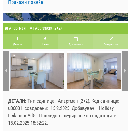
Прикажи повеќе
Апартман – A1 Apartment (2+2)
Детали
Цени
Достапност
Pезервации
ДЕТАЛИ:
Tип единица:
Апартман (2+2)
.
Kод единица:
u36881
.
создадени:
15.2.2025
.
Добавувач :
Holiday-
Link.com AdG
.
Последно ажурирање на податоците:
15.02.2025 18:32:22
.