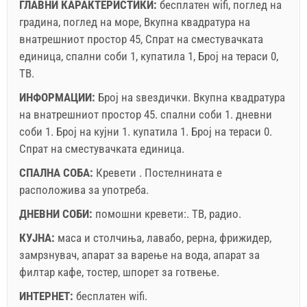
ГЛАВНИ КАРАКТЕРИСТИКИ:
бесплатен wifi, поглед на
градина, поглед на море, Вкупна квадратура на
внатрешниот простор 45, Спрат на сместувачката
единица, спални соби 1, купатила 1, Број на тераси 0,
ТВ.
ИНФОРМАЦИИ:
Број на ѕвездички.
Вкупна квадратура
на внатрешниот простор
45. спални соби 1. дневни
соби 1. Број на кујни 1. купатила 1. Број на тераси 0.
Спрат на сместувачката единица.
СПАЛНА СОБА:
Кревети . Постелнината е
расположива за употреба.
ДНЕВНИ СОБИ:
помошни кревети:.
ТВ
,
радио
.
КУЈНА:
маса и столчиња
,
лавабо
,
рерна
,
фрижидер
,
замрзнувач
,
апарат за варење на вода
,
апарат за
филтар кафе
,
тостер
,
шпорет за готвење
.
ИНТЕРНЕТ:
бесплатен wifi
.