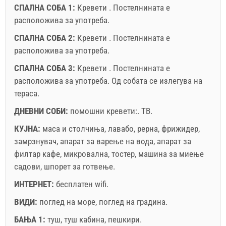
СПАЛНА СОБА 1:
Кревети . Постелнината е
расположива за употреба.
СПАЛНА СОБА 2:
Кревети . Постелнината е
расположива за употреба.
СПАЛНА СОБА 3:
Кревети . Постелнината е
Условите и условите на добавувачот
расположива за употреба. Од собата се излегува на
тераса.
Резервирајте и чекајте на потврда
ДНЕВНИ СОБИ:
помошни кревети:.
ТВ
.
Ако не сакате да резервирате сега, наместо да имате
повеќе прашања, ве молиме пополнете ги и кликнете
КУЈНА:
маса и столчиња
,
лавабо
,
рерна
,
фрижидер
,
на "Испрати пребарување".
замрзнувач
,
апарат за варење на вода
,
апарат за
филтар кафе
,
микровална
,
тостер
,
машина за миење
садови
,
шпорет за готвење
.
ИНТЕРНЕТ:
бесплатен wifi
.
ВИДИ:
поглед на море
,
поглед на градина
.
БАЊА 1:
туш
,
туш кабина
,
пешкири
.
Испрати барање