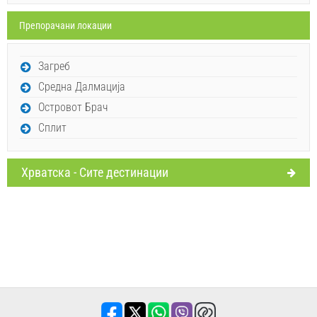
Препорачани локации
Испрати барање
Загреб
Средна Далмација
Островот Брач
Сплит
Хрватска - Сите дестинации