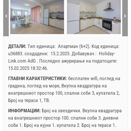
1 - 4
167.14 EUR
130.00 EUR
100.00 EUR
8
1
2
5
178.57 EUR
142.86 EUR
107.14 EUR
9
3
4
5
6
7
8
9
10
11
12
13
14
15
16
мин. ноќевања
7
7
7
17
18
19
20
21
22
23
пристигнување
Cабота
Cабота
Cабота
24
25
26
27
28
29
30
ДЕТАЛИ:
Tип единица:
Апартман (6+2)
.
Kод единица:
31
Прикажаната цена е за единица за дефиниран број на
u36883
.
создадени:
15.2.2025
.
Добавувач :
Holiday-
луѓе.
Link.com AdG
.
Последно ажурирање на податоците:
Понуди:
15.02.2025 18:32:46
.
Holiday-Link плаќа: 24.9.2025 - 31.12.2026 / - 10 %
ГЛАВНИ КАРАКТЕРИСТИКИ:
бесплатен wifi, поглед на
градина, поглед на море, Вкупна квадратура на
Задолжителнo:
Пријава на гостите (01.07. - 31.08): 10
внатрешниот простор 100, спални соби 3, купатила 2,
EUR (once - по_person), Пријава на гостите (01.01 -
Број на тераси 1, ТВ.
30.06. / 01.09. - 31.12.): 5 EUR (once - по_person)
ИНФОРМАЦИИ:
Број на ѕвездички.
Вкупна квадратура
на внатрешниот простор
100. спални соби 3. дневни
соби 1. Број на кујни 1. купатила 2. Број на тераси 1.