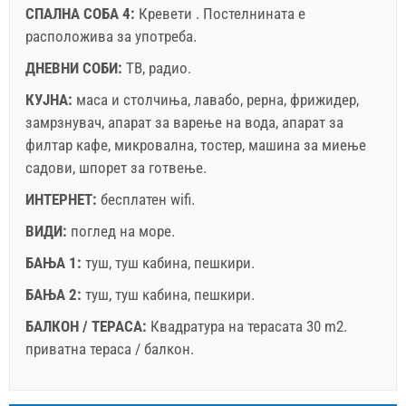
СПАЛНА СОБА 4:
Кревети . Постелнината е
Ако не сакате да резервирате сега, наместо да имате
расположива за употреба.
повеќе прашања, ве молиме пополнете ги и кликнете
на "Испрати пребарување".
ДНЕВНИ СОБИ:
ТВ
,
радио
.
КУЈНА:
маса и столчиња
,
лавабо
,
рерна
,
фрижидер
,
замрзнувач
,
апарат за варење на вода
,
апарат за
филтар кафе
,
микровална
,
тостер
,
машина за миење
садови
,
шпорет за готвење
.
ИНТЕРНЕТ:
бесплатен wifi
.
Испрати барање
ВИДИ:
поглед на море
.
БАЊА 1:
туш
,
туш кабина
,
пешкири
.
БАЊА 2:
туш
,
туш кабина
,
пешкири
.
БАЛКОН / ТЕРАСА:
Квадратура на терасата 30 m2.
приватна тераса / балкон
.
Легенда: термините со црвена позадина се резервирани