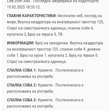
Link.com AdG
.
Последно ажурирање на податоците:
Прикажаната цена е за единица за дефиниран број на
15.02.2025 18:33:12
.
луѓе.
Понуди:
ГЛАВНИ КАРАКТЕРИСТИКИ:
бесплатен wifi, поглед на
Holiday-Link плаќа: 24.9.2025 - 31.12.2026 / - 10 %
море, Вкупна квадратура на внатрешниот простор 125,
Спрат на сместувачката единица, спални соби 4,
Задолжителнo:
Пријава на гостите (01.07. - 31.08): 10
купатила 2, Број на тераси 0, ТВ.
EUR (once - по_person), Пријава на гостите (01.01 -
ИНФОРМАЦИИ:
Број на ѕвездички.
Вкупна квадратура
30.06. / 01.09. - 31.12.): 5 EUR (once - по_person)
на внатрешниот простор
125. спални соби 4. дневни
соби 1. Број на кујни 1. купатила 2. Број на тераси 0.
Спрат на сместувачката единица.
СПАЛНА СОБА 1:
Кревети . Постелнината е
расположива за употреба.
СПАЛНА СОБА 2:
Кревети . Постелнината е
расположива за употреба.
Условите и условите на добавувачот
СПАЛНА СОБА 3:
Кревети . Постелнината е
расположива за употреба.
Резервирајте и чекајте на потврда