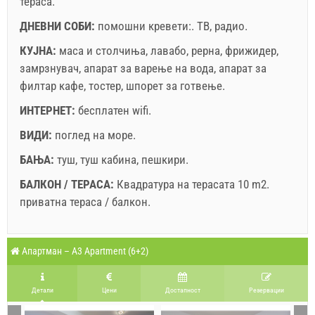
тераса.
Резервирајте и чекајте на потврда
ДНЕВНИ СОБИ:
помошни кревети:.
ТВ
,
радио
.
Ако не сакате да резервирате сега, наместо да имате
КУЈНА:
маса и столчиња
,
лавабо
,
рерна
,
фрижидер
,
повеќе прашања, ве молиме пополнете ги и кликнете
замрзнувач
,
апарат за варење на вода
,
апарат за
на "Испрати пребарување".
филтар кафе
,
тостер
,
шпорет за готвење
.
ИНТЕРНЕТ:
бесплатен wifi
.
ВИДИ:
поглед на море
.
БАЊА:
туш
,
туш кабина
,
пешкири
.
БАЛКОН / ТЕРАСА:
Квадратура на терасата 10 m2.
Испрати барање
приватна тераса / балкон
.
Легенда: термините со црвена позадина се резервирани
A2 Apartment (4+1) : Prices 2026 EUR
Апартман – A3 Apartment (6+2)
Полињата означени со ѕвездичка (*) се
август
2026
задолжителни!
8.8.2026
15.8.2026
22.8.2026
2
Бр. на лица
Детали
Цени
Достапност
Pезервации
14.8.2026
21.8.2026
28.8.2026
1
ПО
ВТ
СР
ЧЕ
ПЕ
СА
НЕ