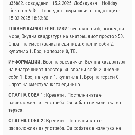
u36882
.
создадени:
15.2.2025
.
Добавувач :
Holiday-
Link.com AdG
.
Последно ажурирање на податоците:
Прикажаната цена е за единица за дефиниран број на
15.02.2025 18:32:30
.
луѓе.
Понуди:
ГЛАВНИ КАРАКТЕРИСТИКИ:
бесплатен wifi, поглед на
Holiday-Link плаќа: 24.9.2025 - 31.12.2026 / - 10 %
море, Вкупна квадратура на внатрешниот простор 50,
Спрат на сместувачката единица, спални соби 2,
Задолжителнo:
Пријава на гостите (01.07. - 31.08): 10
купатила 1, Број на тераси 0, ТВ.
EUR (once - по_person), Пријава на гостите (01.01 -
ИНФОРМАЦИИ:
Број на ѕвездички.
Вкупна квадратура
30.06. / 01.09. - 31.12.): 5 EUR (once - по_person)
на внатрешниот простор
50. спални соби 2. дневни
соби 1. Број на кујни 1. купатила 1. Број на тераси 0.
Спрат на сместувачката единица.
СПАЛНА СОБА 1:
Кревети . Постелнината е
расположива за употреба. Од собата се излегува на
тераса.
СПАЛНА СОБА 2:
Кревети . Постелнината е
расположива за употреба. Од собата се излегува на
Условите и условите на добавувачот