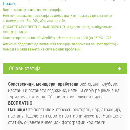
EUR (once - по_person), Пријава на гостите (01.01 -
link.com
Вие не плаќате такса за резервација.
30.06. / 01.09. - 31.12.): 5 EUR (once - по_person)
Ние не наплаќаме провизија за добавувачите, па затоа цената не се
зголемува на 15%, 20%, 30% или повеќе.
ДОБИЕТЕ АПСОЛЛЕТНО НАЈДОБРИ ЦЕНИ директно од снабдувачите -
СОПСТВЕНИЦИ.
Контактирајте не на info@holiday-link.com или на +385 (0) 95 707 1725
Активна поддршка од локалната агенција за време на вашиот престој и
помош во решавањето на сите можни проблеми.
Oбјави статија
Условите и условите на добавувачот
Резервирајте и чекајте на потврда
Сопственици, менаџери, вработени
ресторани, клубови,
настани и останати содржини, напиши своја рецензија на
Ако не сакате да резервирате сега, наместо да имате
туристичката мапа. Објави статии, слики и видеа
повеќе прашања, ве молиме пополнете ги и кликнете
БЕСПЛАТНO
.
на "Испрати пребарување".
Патници
Сте посетиле интересен ресторан, бар, атракција,
настан? Поделете ги своите позитивни искуства! Напишете
статија, објавете видео или фотографии кои сте ги