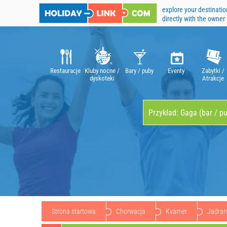
explore your destinatio
directly with the owner
Restauracje
Kluby nocne /
Bary / puby
Eventy
Zabytki /
dyskoteki
Atrakcje
Strona startowa
Chorwacja
Kvarner
Jadra