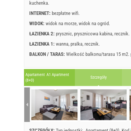
kuchenka
.
INTERNET:
bezpłatne wifi
.
WIDOK:
widok na morze
,
widok na ogród
.
ŁAZIENKA 2:
prysznic
,
prysznicowa kabina
,
recznik
.
ŁAZIENKA 1:
wanna
,
pralka
,
recznik
.
BALKON / TARAS:
Wielkość balkonu/tarasu 15 m2.
Wyjaśnienie: daty na czerwonym tle są zarezerwowan
A2 Apartment (8+2) : Prices 2026 EUR
Apartament A1 Apartment
Szczegóły
Pola oznaczone gwiazdką (*) są obowiązkowe!
(8+0)
21 lip 2026
Nr. Osób
sierpień
2026
21 sie 2026
PN
WT
ŚR
CZ
PT
SO
N
PN
1 - 8
1
2
9
235.71 EUR
3
4
5
6
7
8
9
7
10
SZCZEGÓŁY:
Typ jednostki:
Apartament (8+0)
.
Kod 