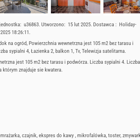
jednostka:
u36863
.
Utworzono:
15 lut 2025
.
Dostawca :
Holiday-
.2025 18:26:11
.
idok na ogród, Powierzchnia wewnetrzna jest 105 m2 bez tarasu i
ba sypialni 4, Łazienka 2, balkon 1, Tv, Telewizja satelitarna.
trzna jest 105 m2 bez tarasu i podwórza. Liczba sypialni 4. Liczba
a którym znajduje sie kwatera.
amrażarka
,
czajnik
,
ekspres do kawy
,
mikrofalówka
,
toster
,
zmywar