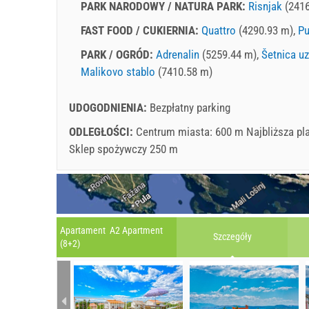
PARK NARODOWY / NATURA PARK:
Risnjak
(2416
FAST FOOD / CUKIERNIA:
Quattro
(4290.93 m),
Pu
PARK / OGRÓD:
Adrenalin
(5259.44 m),
Šetnica u
Malikovo stablo
(7410.58 m)
UDOGODNIENIA:
Bezpłatny parking
ODLEGŁOŚCI:
Centrum miasta: 600 m Najbliższa pl
Sklep spożywczy 250 m
Apartament A2 Apartment
Szczegóły
(8+2)