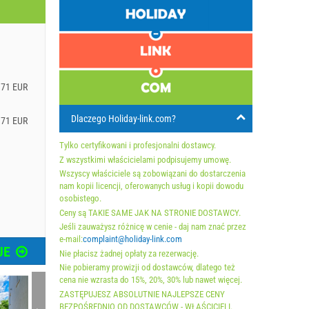
.71 EUR
Dlaczego Holiday-link.com?
.71 EUR
Tylko certyfikowani i profesjonalni dostawcy.
Z wszystkimi właścicielami podpisujemy umowę.
Wszyscy właściciele są zobowiązani do dostarczenia
nam kopii licencji, oferowanych usług i kopii dowodu
osobistego.
Ceny są TAKIE SAME JAK NA STRONIE DOSTAWCY.
Jeśli zauważysz różnicę w cenie - daj nam znać przez
e-mail:
complaint@holiday-link.com
JE
Nie płacisz żadnej opłaty za rezerwację.
Nie pobieramy prowizji od dostawców, dlatego też
cena nie wzrasta do 15%, 20%, 30% lub nawet więcej.
ZASTĘPUJESZ ABSOLUTNIE NAJLEPSZE CENY
BEZPOŚREDNIO OD DOSTAWCÓW - WŁAŚCICIELI.