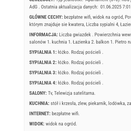
10
11
12
13
14
15
16
14
min. Nocy
6
AdG
.
Ostatnia aktualizacja danych:
01.06.2025 7:01
17
18
19
20
21
22
23
21
przyjazd
Każdego dnia
GŁÓWNE CECHY:
bezpłatne wifi, widok na ogród, P
24
25
26
27
28
29
30
28
którym znajduje sie kwatera, Liczba sypialni 4, Łazien
31
Cena wyświetlana jest dla określonej liczby osób
INFORMACJA:
Liczba gwiazdek . Powierzchnia wewne
Oferty:
salonów 1. kuchnia 1. Łazienka 2. balkon 1. Pietro n
Holiday-Link płaci: 17 wrz 2025 - 31 gru 2026 / - 
SYPIALNIA 1:
łóżko. Rodzaj pościeli .
listopad
2026
Obowiązkowe:
Rejestracja gościa (01.07. - 31.08): 1
SYPIALNIA 2:
łóżko. Rodzaj pościeli .
PN
WT
ŚR
CZ
PT
SO
N
PN
31.12.): 5 EUR (once - według _person)
SYPIALNIA 3:
łóżko. Rodzaj pościeli .
1
SYPIALNIA 4:
łóżko. Rodzaj pościeli .
2
3
4
5
6
7
8
7
SALONY:
Tv
,
Telewizja satelitarna
.
9
10
11
12
13
14
15
14
16
17
18
19
20
21
22
21
KUCHNIA:
stół i krzesła
,
zlew
,
piekarnik
,
lodówka
,
z
Warunki dostawcy
23
24
25
26
27
28
29
28
Zarezerw
INTERNET:
bezpłatne wifi
.
pot
30
WIDOK:
widok na ogród
.