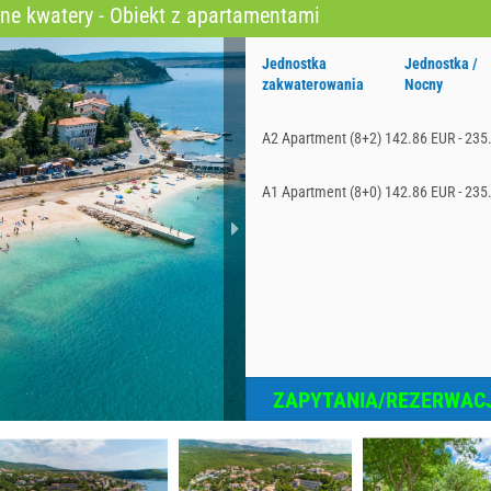
ne kwatery - Obiekt z apartamentami
Jednostka
Jednostka /
zakwaterowania
Nocny
A2 Apartment (8+2)
142.86 EUR - 235
A1 Apartment (8+0)
142.86 EUR - 235
ZAPYTANIA/REZERWAC