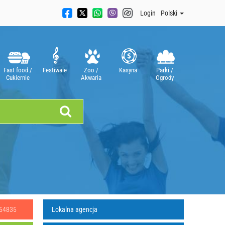
Login
Polski
Fast food /
Festiwale
Zoo /
Kasyna
Parki /
Cukiernie
Akwaria
Ogrody
454835
Lokalna agencja