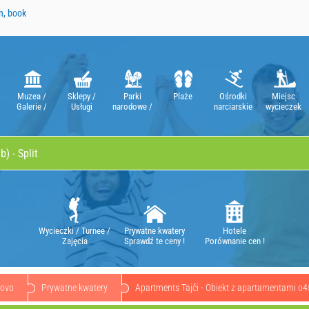
n, book
Muzea /
Sklepy /
Parki
Plaże
Ośrodki
Miejsc
Galerie /
Usługi
narodowe /
narciarskie
wycieczek
Teatry / Opery
Natura Parki
Wycieczki / Turnee /
Prywatne kwatery
Hotele
Zajęcia
Sprawdź te ceny !
Porównanie cen !
novo
Prywatne kwatery
Apartments Tajči - Obiekt z apartamentami o