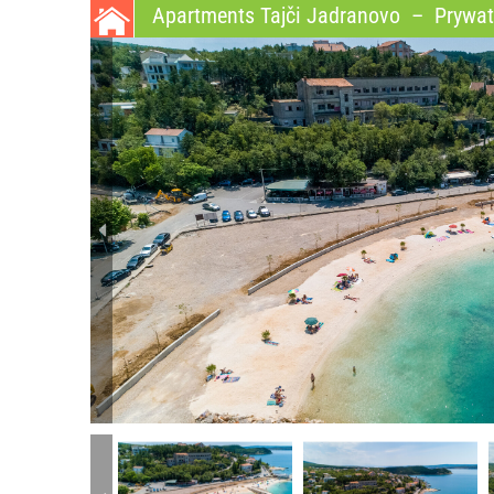
Apartments Tajči Jadranovo
–
Prywat