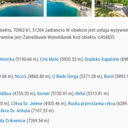
biektu, 70962-61, 51264 Jadranovo W obiekcie jest usługa wyżywien
tamentów jest Zameldunek Wymeldunek Kod obiektu: o454835.
Omorika
(5190.66 m),
Crni Molo
(5920.32 m),
Gradsko kupalište
(696
.68 m),
Nico’s
(4860.80 m),
U Barbi Gerga
(5371.28 m),
Burin
(5893.
Balboa
(4755.20 m),
Korner
(5120.41 m),
Reful
(5313.81 m)
20 m),
Crkva Sv. Jelene
(4503.46 m),
Ruska pravoslavna crkva
(6289
rkva Sv. Antuna
(7107.33 m)
da Crikvenice
(7269.54 m)