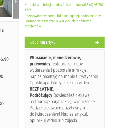
Kontakt pod info@holiday-link.com lub +385 (0) 95 707
1725
Rzeczywiste wsparcie lokalnej agencji podczas pobytu
i pomoc w rozwiązaniu wszystkich możliwych
problemów.
ia
Opublikuj artykuł
Właściciele, menedżerowie,
6.90
pracownicy
restauracje, kluby,
wydarzenia i pozostałe atrakcje,
90
napisz recenzję na mapie turystycznej.
Opublikuj artykuły, zdjęcia i widea
BEZPŁATNIE
.
Podróżujący
Odwiedziłeś ciekawą
restaurację,bar,atrakcję, wydarzenie?
.32
Podziel się swoim pozytywnym
doświadczeniem! Napisz artykuł,
opublikuj wideo lub zdjęcia.