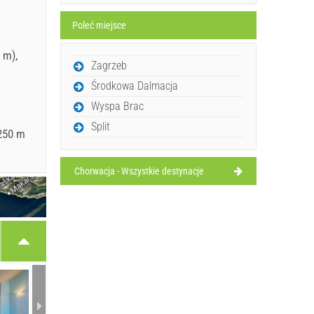
Poleć miejsce
 m),
Zagrzeb
Środkowa Dalmacja
Wyspa Brac
Split
 250 m
Chorwacja - Wszystkie destynacje