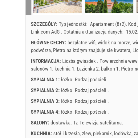
SZCZEGÓŁY:
Typ jednostki:
Apartament (8+2)
.
Kod 
Link.com AdG
.
Ostatnia aktualizacja danych:
15.02
GŁÓWNE CECHY:
bezpłatne wifi, widok na morze, w
podwórza, Pietro na którym znajduje sie kwatera, Licz
INFORMACJA:
Liczba gwiazdek . Powierzchnia wewne
salonów 1. kuchnia 1. Łazienka 2. balkon 1. Pietro n
SYPIALNIA 1:
łóżko. Rodzaj pościeli .
SYPIALNIA 2:
łóżko. Rodzaj pościeli .
SYPIALNIA 3:
łóżko. Rodzaj pościeli .
SYPIALNIA 4:
łóżko. Rodzaj pościeli .
SALONY:
dostawka.
Tv
,
Telewizja satelitarna
.
KUCHNIA:
stół i krzesła
,
zlew
,
piekarnik
,
lodówka
,
z