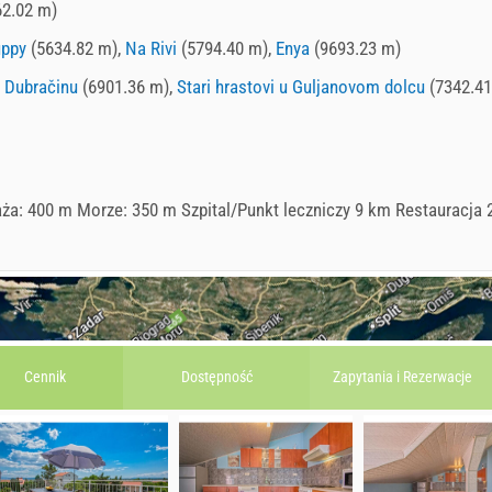
2.02 m)
ppy
(5634.82 m),
Na Rivi
(5794.40 m),
Enya
(9693.23 m)
z Dubračinu
(6901.36 m),
Stari hrastovi u Guljanovom dolcu
(7342.41
aża: 400 m Morze: 350 m Szpital/Punkt leczniczy 9 km Restauracja
Cennik
Dostępność
Zapytania i
Rezerwacje