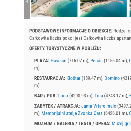
rtment (8+0):
PODSTAWOWE INFORMACJE O OBIEKCIE:
Rodzaj o
Całkowita liczba pokoi jest Całkowita liczba apar
OFERTY TURYSTYCZNE W POBLIŻU:
PLAŻA:
Havišće
(716.07 m),
Percin
(1156.04 m),
m)
RESTAURACJA:
Kloštar
(189.47 m),
Domino
(4319
m)
BAR / PUB:
Loco
(4290.93 m),
Tina
(4743.17 m),
ZABYTEK / ATRAKCJA:
Jama Vrtare male
(3497.
m),
Memorijalni atelje Zvonka Cara
(6426.01 m),
C
MUZEUM / GALERIA / TEATR / OPERA:
Muzej gra