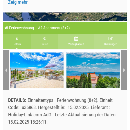
Zeig mehr
Ferienwohnung – A2 Apartment (8+2)
Details
Preise
Verfügbarkeit
Buchungen
DETAILS:
Einheitentyps:
Ferienwohnung (8+2)
.
Einheit
Code:
u36863
.
Hergestellt in:
15.02.2025
.
Lieferant :
Holiday-Link.com AdG
.
Letzte Aktualisierung der Daten:
15.02.2025 18:26:11
.