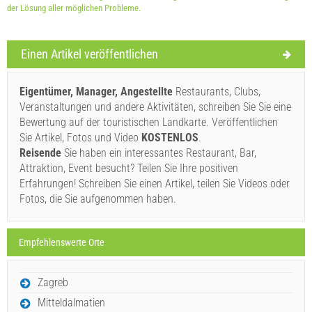
der Lösung aller möglichen Probleme.
Lieferbedingungen des Lieferanten
Einen Artikel veröffentlichen
Buchen Sie und warten auf Bestätigung
Wenn Sie nicht sofort buchen möchten und weitere Fragen
Eigentümer, Manager, Angestellte
Restaurants, Clubs,
haben, füllen Sie diese bitte aus und klicken Sie auf
Veranstaltungen und andere Aktivitäten, schreiben Sie Sie eine
Bewertung auf der touristischen Landkarte. Veröffentlichen
"Anfrage senden".
Sie Artikel, Fotos und Video
KOSTENLOS
.
Reisende
Sie haben ein interessantes Restaurant, Bar,
Attraktion, Event besucht? Teilen Sie Ihre positiven
Erfahrungen! Schreiben Sie einen Artikel, teilen Sie Videos oder
Fotos, die Sie aufgenommen haben.
Anfrage senden
Empfehlenswerte Orte
Zagreb
Mitteldalmatien