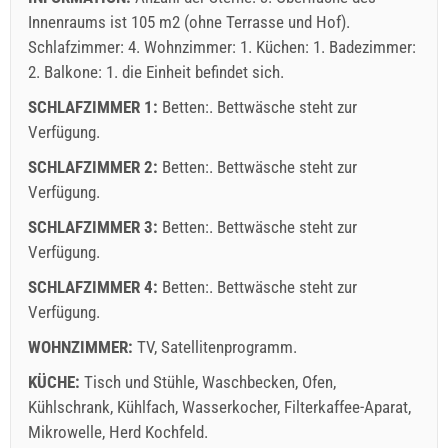
30.06. / 01.09. - 31.12.): 5 EUR (once - per_person)
Innenraums ist 105 m2 (ohne Terrasse und Hof).
Schlafzimmer: 4. Wohnzimmer: 1. Küchen: 1. Badezimmer:
2. Balkone: 1. die Einheit befindet sich.
SCHLAFZIMMER 1:
Betten:. Bettwäsche steht zur
Verfügung.
SCHLAFZIMMER 2:
Betten:. Bettwäsche steht zur
Verfügung.
Lieferbedingungen des Lieferanten
SCHLAFZIMMER 3:
Buchen Sie und warten auf Bestätigung
Betten:. Bettwäsche steht zur
Verfügung.
Wenn Sie nicht sofort buchen möchten und weitere Fragen
SCHLAFZIMMER 4:
Betten:. Bettwäsche steht zur
haben, füllen Sie diese bitte aus und klicken Sie auf
Verfügung.
"Anfrage senden".
WOHNZIMMER:
TV
,
Satellitenprogramm
.
KÜCHE:
Tisch und Stühle
,
Waschbecken
,
Ofen
,
Kühlschrank
,
Kühlfach
,
Wasserkocher
,
Filterkaffee-Aparat
,
Mikrowelle
,
Herd Kochfeld
.