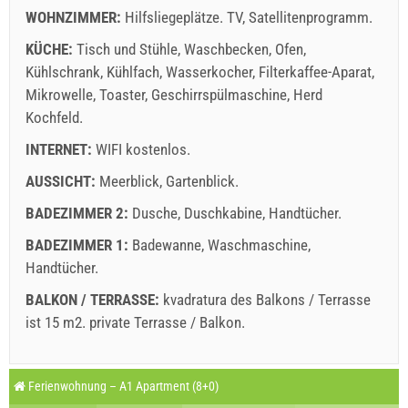
WOHNZIMMER:
Hilfsliegeplätze.
TV
,
Satellitenprogramm
.
KÜCHE:
Tisch und Stühle
,
Waschbecken
,
Ofen
,
Kühlschrank
,
Kühlfach
,
Wasserkocher
,
Filterkaffee-Aparat
,
Mikrowelle
,
Toaster
,
Geschirrspülmaschine
,
Herd
Kochfeld
.
INTERNET:
WIFI kostenlos
.
AUSSICHT:
Meerblick
,
Gartenblick
.
BADEZIMMER 2:
Dusche
,
Duschkabine
,
Handtücher
.
BADEZIMMER 1:
Badewanne
,
Waschmaschine
,
Handtücher
.
BALKON / TERRASSE:
kvadratura des Balkons / Terrasse
ist 15 m2.
private Terrasse / Balkon
.
Legende: Termine mit
rotter
Hintergrund sind gebucht.
A2 Apartment (8+2) : Prices 2026 EUR
Ferienwohnung – A1 Apartment (8+0)
Felder mit Sternchen (*) markiert sind Pflicht!