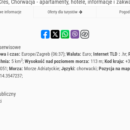
Cres, Chorwacja - apartamenty, hotele, informacje i zak
e informacje
Oferty dla turystów
Pogod
 serwisowe
owa i czas:
Europe/Zagreb (06:37)
Waluta:
Euro
Internet TLD :
.hr
2
chnia:
5 km
Wysokość nad poziomem morza:
113 m
Kod kraju:
+3
051
Morza:
Morze Adriatyckie
Języki:
chorwacki
Pozycja na map
 14.3547237
ubliczny
i