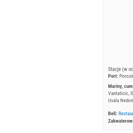
Stacje (w o
Port:
Porozi
Mariny, cum
Vantaticic, 
Uvala Nedomi
Beli:
Restau
Zakwaterowan