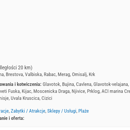
dległości 20 km)
na, Brestova, Valbiska, Rabac, Merag, Omisalj, Krk
owania i kotwiczenia:
Glavotok, Bujina, Cavlena, Glavotok-velajana, 
Sveti Fuska, Kijac, Moscenicka Draga, Njivice, Prklog, ACI marina Cr
sje, Uvala Kruscica, Cizici
racje
,
Zabytki / Atrakcje
,
Sklepy / Usługi
,
Plaże
ie i oferta: