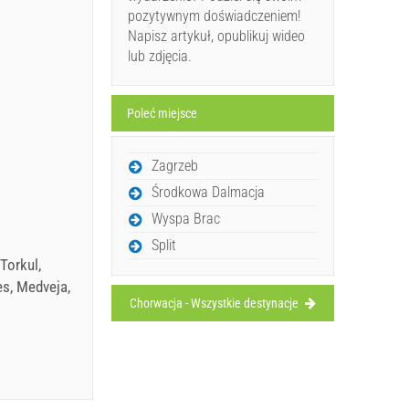
pozytywnym doświadczeniem!
Napisz artykuł, opublikuj wideo
lub zdjęcia.
Poleć miejsce
Zagrzeb
Środkowa Dalmacja
Wyspa Brac
Split
Torkul,
es, Medveja,
Chorwacja - Wszystkie destynacje