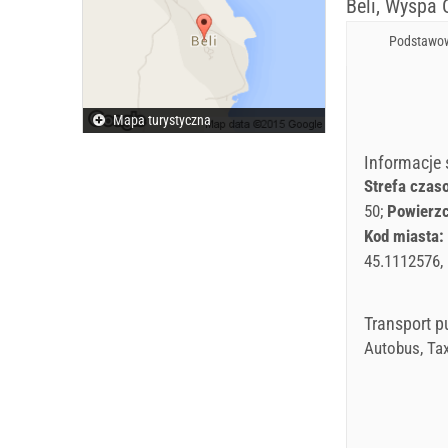
Beli, Wyspa 
Podstawow
Mapa turystyczna
Informacje
Strefa czas
50
Powierz
Kod miasta:
45.1112576,
Transport p
Autobus, Tax