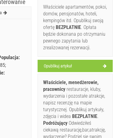
waterowanie
Właściciele apartamentów, pokoi,
a
domów, pensjonatów, hoteli,
kempingów itd. Opublikuj swoją
ofertę
BEZPŁATNIE
. Opłata
będzie dokonana po otrzymaniu
pewnego zapytania lub
zrealizowanej rezerwacji.
Populacja:
85
Opublikuj artykuł
ie:
Właściciele, menedżerowie,
pracownicy
restauracje, kluby,
wydarzenia i pozostałe atrakcje,
napisz recenzję na mapie
turystycznej. Opublikuj artykuły,
zdjęcia i widea
BEZPŁATNIE
.
Podróżujący
Odwiedziłeś
ciekawą restaurację,bar,atrakcję,
wydarzenie? Podziel się swoim