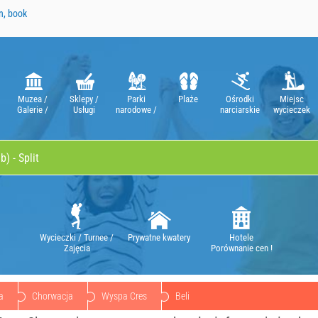
n, book
Muzea /
Sklepy /
Parki
Plaże
Ośrodki
Miejsc
Galerie /
Usługi
narodowe /
narciarskie
wycieczek
Teatry / Opery
Natura Parki
Wycieczki / Turnee /
Prywatne kwatery
Hotele
Zajęcia
Porównanie cen !
a
Chorwacja
Wyspa Cres
Beli