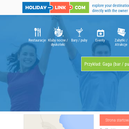
explore your destinatio
directly with the owner
Restauracje
Kluby nocne /
Bary / puby
Eventy
Zabytki /
dyskoteki
Atrakcje
Strona startow