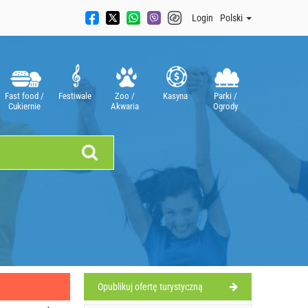
Login
Polski
Fast food /
Festiwale
Zoo /
Kasyna
Parki /
Cukiernie
Akwaria
Ogrody
Opublikuj ofertę turystyczną