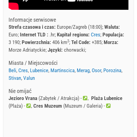
Informacje serwisowe
Strefa czasowa i czas:
Europe/Zagreb (18:00)
Waluta:
Euro
Internet TLD :
.hr
Kapitał regionu:
Cres
Populacja:
2
3 190
Powierzchnia:
406 km
Tel Code:
+385
Morza:
Morze Adriatyckie
Języki:
chorwacki
Miasta / Miejscowości
Beli
,
Cres
,
Lubenice
,
Martinscica
,
Merag
,
Osor
,
Porozina
,
Stivan
,
Valun
Nie omijać
Jezioro Vrana
(Zabytek / Atrakcja) -
Plaża Lubenice
(Plaża) -
Cres Muzeum
(Muzeum / Galeria) -