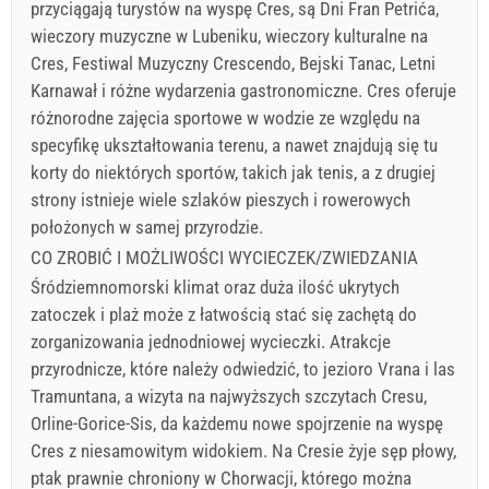
przyciągają turystów na wyspę Cres, są Dni Fran Petrića,
wieczory muzyczne w Lubeniku, wieczory kulturalne na
Cres, Festiwal Muzyczny Crescendo, Bejski Tanac, Letni
Karnawał i różne wydarzenia gastronomiczne. Cres oferuje
różnorodne zajęcia sportowe w wodzie ze względu na
specyfikę ukształtowania terenu, a nawet znajdują się tu
korty do niektórych sportów, takich jak tenis, a z drugiej
strony istnieje wiele szlaków pieszych i rowerowych
położonych w samej przyrodzie.
CO ZROBIĆ I MOŻLIWOŚCI WYCIECZEK/ZWIEDZANIA
Śródziemnomorski klimat oraz duża ilość ukrytych
zatoczek i plaż może z łatwością stać się zachętą do
zorganizowania jednodniowej wycieczki. Atrakcje
przyrodnicze, które należy odwiedzić, to jezioro Vrana i las
Tramuntana, a wizyta na najwyższych szczytach Cresu,
Orline-Gorice-Sis, da każdemu nowe spojrzenie na wyspę
Cres z niesamowitym widokiem. Na Cresie żyje sęp płowy,
ptak prawnie chroniony w Chorwacji, którego można