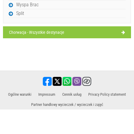
Wyspa Brac
Split
Chorwacja - Wszystkie destynacje
Ivan Nane (Facebook page)
Address:
Palada 4
telefon
+38551572046
adres e-mail:
slasticarna-obala@live.com
WORKING HOURS
Musi odwiedzić(/)
Omijać(/)
Pomijać(/)
POKAŻ NA MAPIE
​Ogólne warunki
Impressum
Cennik usług
Privacy Policy statement
PRZECZYTAJ WIĘCEJ / KOMENTUJ
Partner handlowy wycieczek / wycieczek i zajęć
Podróż, wakacje, oferty dla turystów, hotele, zakwaterowanie. Wszystkie informacje
w jednym miejscu.
www.holiday-link.com
- wszystkie prawa zastrzeżone