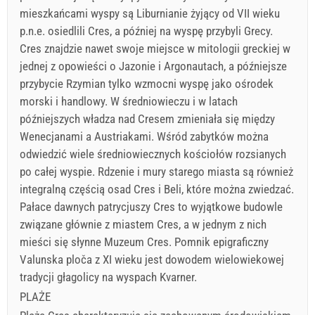
mieszkańcami wyspy są Liburnianie żyjący od VII wieku
p.n.e. osiedlili Cres, a później na wyspę przybyli Grecy.
Cres znajdzie nawet swoje miejsce w mitologii greckiej w
jednej z opowieści o Jazonie i Argonautach, a późniejsze
przybycie Rzymian tylko wzmocni wyspę jako ośrodek
morski i handlowy. W średniowieczu i w latach
późniejszych władza nad Cresem zmieniała się między
Wenecjanami a Austriakami. Wśród zabytków można
odwiedzić wiele średniowiecznych kościołów rozsianych
po całej wyspie. Rdzenie i mury starego miasta są również
integralną częścią osad Cres i Beli, które można zwiedzać.
Pałace dawnych patrycjuszy Cres to wyjątkowe budowle
związane głównie z miastem Cres, a w jednym z nich
mieści się słynne Muzeum Cres. Pomnik epigraficzny
Valunska ploča z XI wieku jest dowodem wielowiekowej
tradycji głagolicy na wyspach Kvarner.
PLAŻE