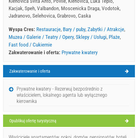
Klenovica Svita Anto, Povile, Klenovica, Luka Teplo,
Kacjak, Speh, Valbandon, Moscenicka Draga, Vodotok,
Jadranovo, Selehovica, Grabrovo, Caska
Wyspa Cres:
Restauracje
,
Bary / puby
,
Zabytki / Atrakcje
,
Muzea / Galerie / Teatry / Opery
,
Sklepy / Usługi
,
Plaże
,
Fast food / Cukiernie
Zakwaterowanie i oferta:
Prywatne kwatery
Zakwaterowanie i oferta
Wyspa Cres Pogoda
SOBOTA
Prywatne kwatery - Rezerwuj bezpośrednio z
właścicielem, lokalnego agenta lub wyłącznego
Chorwacja
,
Wyspa Cres
,
Mapa turystyczna
kierownika
CRES
Opublikuj ofertę turystyczną
Luna Rossa (Restauracja) Cres
Właściciele apartamentów, pokoi, domów, pensjonatów, hoteli,