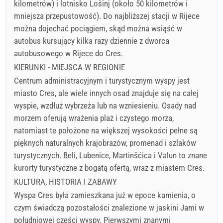
kilometrów) i lotnisko Lošinj (około 50 kilometrów i
mniejsza przepustowość). Do najbliższej stacji w Rijece
można dojechać pociągiem, skąd można wsiąść w
autobus kursujący kilka razy dziennie z dworca
autobusowego w Rijece do Cres.
KIERUNKI - MIEJSCA W REGIONIE
Centrum administracyjnym i turystycznym wyspy jest
miasto Cres, ale wiele innych osad znajduje się na całej
wyspie, wzdłuż wybrzeża lub na wzniesieniu. Osady nad
morzem oferują wrażenia plaż i czystego morza,
natomiast te położone na większej wysokości pełne są
pięknych naturalnych krajobrazów, promenad i szlaków
turystycznych. Beli, Lubenice, Martinšćica i Valun to znane
kurorty turystyczne z bogatą ofertą, wraz z miastem Cres.
KULTURA, HISTORIA I ZABAWY
Wyspa Cres była zamieszkana już w epoce kamienia, o
czym świadczą pozostałości znalezione w jaskini Jami w
południowej części wyspy. Pierwszymi znanymi