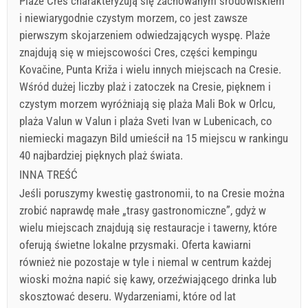
Plaże Cres charakteryzują się zachowanym środowiskiem
i niewiarygodnie czystym morzem, co jest zawsze
pierwszym skojarzeniem odwiedzających wyspę. Plaże
znajdują się w miejscowości Cres, części kempingu
Kovačine, Punta Križa i wielu innych miejscach na Cresie.
Wśród dużej liczby plaż i zatoczek na Cresie, pięknem i
czystym morzem wyróżniają się plaża Mali Bok w Orlcu,
plaża Valun w Valun i plaża Sveti Ivan w Lubenicach, co
niemiecki magazyn Bild umieścił na 15 miejscu w rankingu
40 najbardziej pięknych plaż świata.
INNA TREŚĆ
Jeśli poruszymy kwestię gastronomii, to na Cresie można
zrobić naprawdę małe „trasy gastronomiczne”, gdyż w
wielu miejscach znajdują się restauracje i tawerny, które
oferują świetne lokalne przysmaki. Oferta kawiarni
również nie pozostaje w tyle i niemal w centrum każdej
wioski można napić się kawy, orzeźwiającego drinka lub
skosztować deseru. Wydarzeniami, które od lat