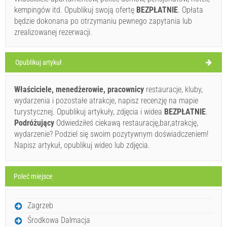
kempingów itd. Opublikuj swoją ofertę
BEZPŁATNIE
. Opłata
28°C
będzie dokonana po otrzymaniu pewnego zapytania lub
zrealizowanej rezerwacji.
Lekki deszcz
Szybkość wiatru: 7.86 km/h
Opublikuj artykuł
niedziela,
27°C
Bezchmurnie
Właściciele, menedżerowie, pracownicy
restauracje, kluby,
09.08.2026
Ivan Nane (Facebook page)
wydarzenia i pozostałe atrakcje, napisz recenzję na mapie
Address:
Palada 4b
telefon
051/572-207
WORKING HOURS
poniedziałek,
turystycznej. Opublikuj artykuły, zdjęcia i widea
BEZPŁATNIE
.
27°C
Bezchmurnie
Podróżujący
Odwiedziłeś ciekawą restaurację,bar,atrakcję,
10.08.2026
wydarzenie? Podziel się swoim pozytywnym doświadczeniem!
Musi odwiedzić(/)
Omijać(/)
Pomijać(/)
wtorek,
28°C
Napisz artykuł, opublikuj wideo lub zdjęcia.
Bezchmurnie
11.08.2026
POKAŻ NA MAPIE
środa,
29°C
Poleć miejsce
Bezchmurnie
PRZECZYTAJ WIĘCEJ / KOMENTUJ
12.08.2026
Slasticarna OBALA (Fast food / Cukiernia) Cres
czwartek,
Zagrzeb
28°C
Bezchmurnie
13.08.2026
Środkowa Dalmacja