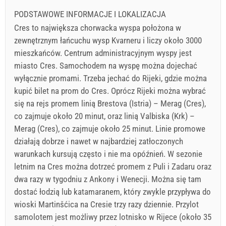
PODSTAWOWE INFORMACJE I LOKALIZACJA
Cres to największa chorwacka wyspa położona w
zewnętrznym łańcuchu wysp Kvarneru i liczy około 3000
mieszkańców. Centrum administracyjnym wyspy jest
miasto Cres. Samochodem na wyspę można dojechać
wyłącznie promami. Trzeba jechać do Rijeki, gdzie można
kupić bilet na prom do Cres. Oprócz Rijeki można wybrać
się na rejs promem linią Brestova (Istria) – Merag (Cres),
co zajmuje około 20 minut, oraz linią Valbiska (Krk) –
Merag (Cres), co zajmuje około 25 minut. Linie promowe
działają dobrze i nawet w najbardziej zatłoczonych
warunkach kursują często i nie ma opóźnień. W sezonie
letnim na Cres można dotrzeć promem z Puli i Zadaru oraz
dwa razy w tygodniu z Ankony i Wenecji. Można się tam
dostać łodzią lub katamaranem, który zwykle przypływa do
wioski Martinšćica na Cresie trzy razy dziennie. Przylot
samolotem jest możliwy przez lotnisko w Rijece (około 35