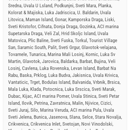
Sredna, Uvala U Lsland, Podkunjni, Sveti Mara, Planka,
Kolorat & Majiska, Luka Jadriscica, U. Baldarin, Uvala
Litovica, Maman Island, Gonar, Kamporska Draga, Liski,
Sveti Kristofor, Cifnata, Donja Draga, Gozinka, ACI marina
Supetarska Draga, Veli Zal, Hrid Skoljc Island, Uvala
Matovica, Plic Baline, Sveti Fuska, Torkul, Tourist Village
San, Saramic South, Palit, Sveti Grgur, Glavotok-velajana,
Tovarnele, Tunarica, Marina Mali Losinj, Kornic, Luka Sv
Martin, Glavotok, Jarovica, Baldarka, Barbat, Bujina, Veli
Losinj, Cavlena, Luka Rovenska, Levan Island, Barbat Na
Rabu, Baska, Prklog, Luka Budva, Jakisnica, Uvala Krivica,
Vantaticic, Trget, Bodulas Island, Balvanida, Vrbnik, Brsica,
Mala Luka, Klada, Potocnica, Luka Srscica, Sveti Marak,
Dubac, Kijac, ACI marina Pomer, Uvala Stinica, Sveti Petar
Island, Ilovik, Petrina, Zavratnica, Malin, Njivice, Cizici,
Sveti Juraj, Silo, Marina Veruda, ACI marina Pula, Uvala
Sveti Jelena, Bunica, Jasenova, Slana, Selce, Stara Novalja,
Crikvenica, Crikvenica Inlet, Svetojan, Novi Vinodolski,