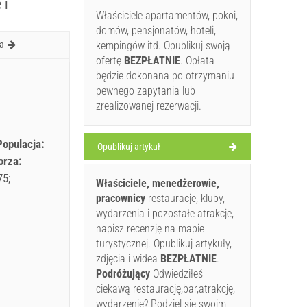
 i
Właściciele apartamentów, pokoi,
domów, pensjonatów, hoteli,
a
kempingów itd. Opublikuj swoją
ofertę
BEZPŁATNIE
. Opłata
będzie dokonana po otrzymaniu
pewnego zapytania lub
zrealizowanej rezerwacji.
Populacja:
Opublikuj artykuł
orza:
75
Właściciele, menedżerowie,
pracownicy
restauracje, kluby,
wydarzenia i pozostałe atrakcje,
napisz recenzję na mapie
turystycznej. Opublikuj artykuły,
zdjęcia i widea
BEZPŁATNIE
.
Podróżujący
Odwiedziłeś
ciekawą restaurację,bar,atrakcję,
wydarzenie? Podziel się swoim