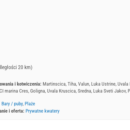
dległości 20 km)
owania i kotwiczenia:
Martinscica, Tiha, Valun, Luka Ustrine, Uval
ACI marina Cres, Goligna, Uvala Kruscica, Sredna, Luka Sveti Jakov, 
:
Bary / puby
,
Plaże
ie i oferta:
Prywatne kwatery
 Net caffe TIMUN (Bar / pub) Martinscica