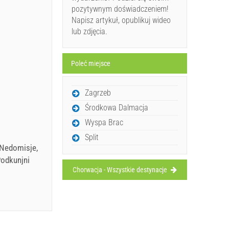
pozytywnym doświadczeniem!
Napisz artykuł, opublikuj wideo
lub zdjęcia.
Poleć miejsce
Zagrzeb
Środkowa Dalmacja
Wyspa Brac
Split
a Nedomisje,
Podkunjni
Chorwacja - Wszystkie destynacje