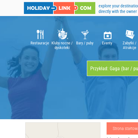
explore your destinatio
directly with the owner
Restauracje
Kluby nocne /
Bary / puby
Eventy
Zabytki /
dyskoteki
Atrakcje
Strona startow