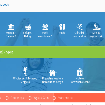
n, book
Muzea /
Sklepy /
Parki
Plaże
Ośrodki
Miejsc
Galerie /
Usługi
narodowe /
narciarskie
wycieczek
Teatry / Opery
Natura Parki
Wycieczki / Turnee /
Prywatne kwatery
Hotele
Zajęcia
Sprawdź te ceny !
Porównanie cen !
a
Chorwacja
Wyspa Cres
Martinscica