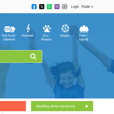
Login
Polski
Fast food /
Festiwale
Zoo /
Kasyna
Parki /
Cukiernie
Akwaria
Ogrody
Opublikuj ofertę turystyczną