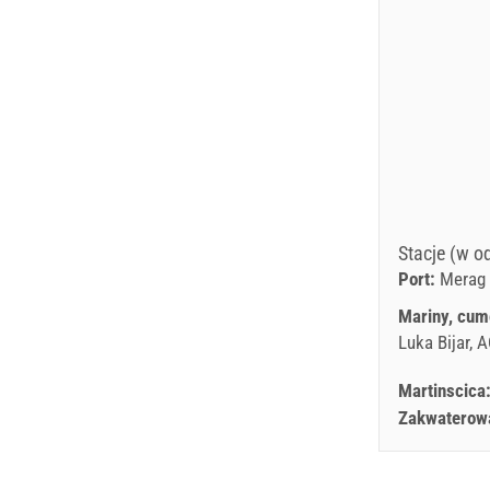
Stacje (w o
Port:
Merag
Mariny, cum
Luka Bijar, 
Martinscica
Zakwaterowan
Rock 'n'