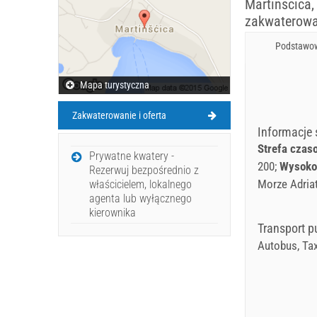
Martinscica,
zakwaterowa
Podstawow
Mapa turystyczna
Zakwaterowanie i oferta
Informacje
Strefa czas
Prywatne kwatery -
200
Wysoko
Rezerwuj bezpośrednio z
Morze Adria
właścicielem, lokalnego
agenta lub wyłącznego
kierownika
Transport p
Autobus, Tax