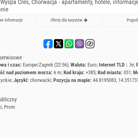
 Wyspa Cres, Chorwacja - apartamenty, hotele, informacje
nie
e informacje
Oferty dla turystów
Pogod
 serwisowe
owa i czas:
Europe/Zagreb (22:56)
Waluta:
Euro
Internet TLD :
.hr
ść nad poziomem morza:
6 m
Kod kraju:
+385
Kod miasta:
051
M
tyckie
Języki:
chorwacki
Pozycja na mapie:
44.8195083, 14.35173
ubliczny
i, Prom