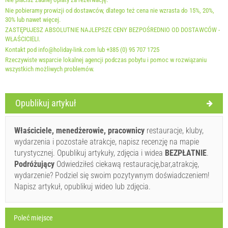
Nie pobieramy prowizji od dostawców, dlatego też cena nie wzrasta do 15%, 20%,
30% lub nawet więcej.
ZASTĘPUJESZ ABSOLUTNIE NAJLEPSZE CENY BEZPOŚREDNIO OD DOSTAWCÓW -
WŁAŚCICIELI.
Kontakt pod info@holiday-link.com lub +385 (0) 95 707 1725
Rzeczywiste wsparcie lokalnej agencji podczas pobytu i pomoc w rozwiązaniu
wszystkich możliwych problemów.
Warunki dostawcy
Opublikuj artykuł
Zarezerwuj i czekaj na potwierdzenie
Właściciele, menedżerowie, pracownicy
restauracje, kluby,
If you don"t want to book now, instead you have more
wydarzenia i pozostałe atrakcje, napisz recenzję na mapie
questions, please fill them bellow and click on "Send
turystycznej. Opublikuj artykuły, zdjęcia i widea
BEZPŁATNIE
.
Inquiry".
Podróżujący
Odwiedziłeś ciekawą restaurację,bar,atrakcję,
wydarzenie? Podziel się swoim pozytywnym doświadczeniem!
Napisz artykuł, opublikuj wideo lub zdjęcia.
Poleć miejsce