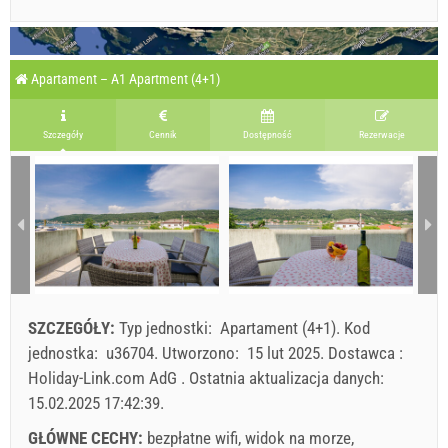
Apartament – A1 Apartment (4+1)
Szczegóły
Cennik
Dostępność
Rezerwacje
SZCZEGÓŁY:
Typ jednostki:
Apartament (4+1)
.
Kod
jednostka:
u36704
.
Utworzono:
15 lut 2025
.
Dostawca :
Holiday-Link.com AdG
.
Ostatnia aktualizacja danych:
15.02.2025 17:42:39
.
GŁÓWNE CECHY:
bezpłatne wifi, widok na morze,