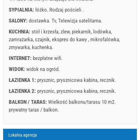
SYPIALNIA:
łóżko. Rodzaj pościeli .
SALONY:
dostawka.
Tv
,
Telewizja satelitarna
.
KUCHNIA:
stół i krzesła
,
zlew
,
piekarnik
,
lodówka
,
Warunki dostawcy
zamrażarka
,
czajnik
,
ekspres do kawy
,
mikrofalówka
,
zmywarka
Zarezerwuj i czekaj na potwierdzenie
,
kuchenka
.
INTERNET:
bezpłatne wifi
.
If you don"t want to book now, instead you have more
questions, please fill them bellow and click on "Send
WIDOK:
widok na ogród
.
Inquiry".
ŁAZIENKA 1:
prysznic
,
prysznicowa kabina
,
recznik
.
ŁAZIENKA 2:
prysznic
,
prysznicowa kabina
,
recznik
.
BALKON / TARAS:
Wielkość balkonu/tarasu 10 m2.
prywatny taras / balkon
.
Wyślij zapytanie
Wyjaśnienie: daty na czerwonym tle są zarezerwowane.
A4 Apartment (2+2) : Prices 2026 EUR
Lokalna agencja
Pola oznaczone gwiazdką (*) są obowiązkowe!