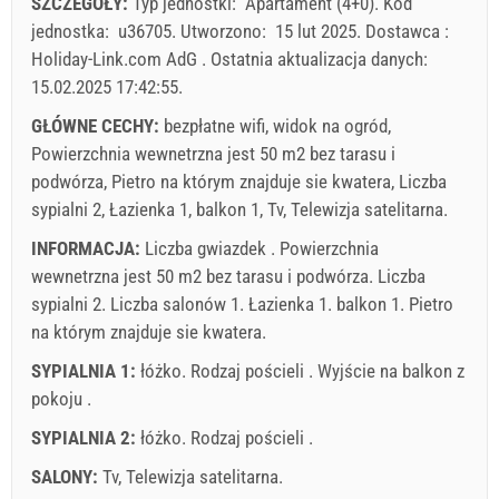
SZCZEGÓŁY:
Typ jednostki:
Apartament (4+0)
.
Kod
31
Cena wyświetlana jest dla określonej liczby osób
jednostka:
u36705
.
Utworzono:
15 lut 2025
.
Dostawca :
Oferty:
Holiday-Link.com AdG
.
Ostatnia aktualizacja danych:
Holiday-Link płaci: 2 paź 2025 - 31 gru 2026 / - 10 %
15.02.2025 17:42:55
.
GŁÓWNE CECHY:
bezpłatne wifi, widok na ogród,
Obowiązkowe:
Rejestracja gościa (01.07. - 31.08): 10 EUR
Powierzchnia wewnetrzna jest 50 m2 bez tarasu i
(once - według _person), Rejestracja gościa (01.01 - 30.06.
podwórza, Pietro na którym znajduje sie kwatera, Liczba
/ 01.09. - 31.12.): 5 EUR (once - według _person)
sypialni 2, Łazienka 1, balkon 1, Tv, Telewizja satelitarna.
INFORMACJA:
Liczba gwiazdek . Powierzchnia
wewnetrzna jest 50 m2 bez tarasu i podwórza. Liczba
sypialni 2. Liczba salonów 1. Łazienka 1. balkon 1. Pietro
na którym znajduje sie kwatera.
SYPIALNIA 1:
łóżko. Rodzaj pościeli . Wyjście na balkon z
pokoju .
SYPIALNIA 2:
łóżko. Rodzaj pościeli .
Warunki dostawcy
SALONY:
Tv
,
Telewizja satelitarna
.