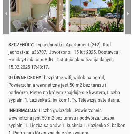
1 - 4
1
2
285.71 EUR
200.00 EUR
5
3
4
5
6
7
8
9
10
11
12
13
14
15
16
min. Nocy
5
5
17
18
19
20
21
22
23
przyjazd
Każdego dnia
Każdego dnia
24
25
26
27
28
29
30
SZCZEGÓŁY:
Typ jednostki:
Apartament (2+2)
.
Kod
31
Cena wyświetlana jest dla określonej liczby osób
jednostka:
u36707
.
Utworzono:
15 lut 2025
.
Dostawca :
Oferty:
Holiday-Link.com AdG
.
Ostatnia aktualizacja danych:
Holiday-Link płaci: 2 paź 2025 - 31 gru 2026 / - 10 %
15.02.2025 17:43:17
.
GŁÓWNE CECHY:
bezpłatne wifi, widok na ogród,
Obowiązkowe:
Rejestracja gościa (01.07. - 31.08): 10 EUR
Powierzchnia wewnetrzna jest 50 m2 bez tarasu i
(once - według _person), Rejestracja gościa (01.01 - 30.06.
podwórza, Pietro na którym znajduje sie kwatera, Liczba
/ 01.09. - 31.12.): 5 EUR (once - według _person)
sypialni 1, Łazienka 2, balkon 1, Tv, Telewizja satelitarna.
INFORMACJA:
Liczba gwiazdek . Powierzchnia
wewnetrzna jest 50 m2 bez tarasu i podwórza. Liczba
sypialni 1. Liczba salonów 1. kuchnia 1. Łazienka 2. balkon
1. Pietro na którym znajduje sie kwatera.