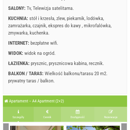
SALONY:
Tv
,
Telewizja satelitarna
.
Warunki dostawcy
KUCHNIA:
stół i krzesła
,
zlew
,
piekarnik
,
lodówka
,
Zarezerwuj i czekaj na potwierdzenie
zamrażarka
,
czajnik
,
ekspres do kawy
,
mikrofalówka
,
zmywarka
,
kuchenka
.
If you don"t want to book now, instead you have more
questions, please fill them bellow and click on "Send
INTERNET:
bezpłatne wifi
.
Inquiry".
WIDOK:
widok na ogród
.
ŁAZIENKA:
prysznic
,
prysznicowa kabina
,
recznik
.
BALKON / TARAS:
Wielkość balkonu/tarasu 20 m2.
prywatny taras / balkon
.
Wyślij zapytanie
Wyjaśnienie: daty na czerwonym tle są zarezerwowane.
A3 Apartment (4+1) : Prices 2026 EUR
Apartament – A4 Apartment (2+2)
Pola oznaczone gwiazdką (*) są obowiązkowe!
sierpień
2026
1 lip 2026
1 wrz 2026
Nr. Osób
Szczegóły
Cennik
Dostępność
Rezerwacje
31 sie 2026
1 paź 2026
PN
WT
ŚR
CZ
PT
SO
N