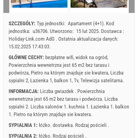
przyjazd
Sobota
Każdego dnia
17
18
19
20
21
22
23
24
25
26
27
28
29
30
Cena wyświetlana jest dla określonej liczby osób
SZCZEGÓŁY:
Typ jednostki:
Apartament (4+1)
.
Kod
Oferty:
31
jednostka:
u36706
.
Utworzono:
15 lut 2025
.
Dostawca :
Holiday-Link płaci: 2 paź 2025 - 31 gru 2026 / - 10 %
Holiday-Link.com AdG
.
Ostatnia aktualizacja danych:
15.02.2025 17:43:03
.
Obowiązkowe:
Rejestracja gościa (01.07. - 31.08): 10 EUR
(once - według _person), Rejestracja gościa (01.01 - 30.06.
GŁÓWNE CECHY:
bezpłatne wifi, widok na ogród,
/ 01.09. - 31.12.): 5 EUR (once - według _person)
Powierzchnia wewnetrzna jest 65 m2 bez tarasu i
podwórza, Pietro na którym znajduje sie kwatera, Liczba
sypialni 2, Łazienka 1, balkon 1, Tv, Telewizja satelitarna.
INFORMACJA:
Liczba gwiazdek . Powierzchnia
wewnetrzna jest 65 m2 bez tarasu i podwórza. Liczba
sypialni 2. Liczba salonów 1. kuchnia 1. Łazienka 1. balkon
1. Pietro na którym znajduje sie kwatera.
SYPIALNIA 1:
łóżko. dostawka. Rodzaj pościeli .
SYPIALNIA 2:
łóżko. Rodzaj pościeli .