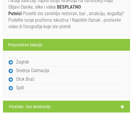
i drugi sadržaji, napiši svoju recenziju na turističkoj mapi.
subota,
27°C
vedro
Objavi članke, slike i videa
BESPLATNO
8.8.26.
Ivan Nane (Facebook page)
Putnici
Posetili ste zanimljiv restoran, bar , atrakciju, događaj?
Address:
žman
Tel:
385023372075
E-mail:
regula-zman@hotmail.com
nedelja,
Podelite svoje pozitivna iskustva ! Napišite članak , postavite
28°C
vedro
WORKING HOURS
video ili fotografije koje ste snimili .
9.8.26.
ponedeljak,
Obavezno posetiti(/)
Posjetiti(/)
Zaobići(/)
27°C
vedro
10.8.26.
Preporučene lokacije
PRIKAŽI NA MAPI
utorak,
27°C
vedro
Zagreb
11.8.26.
PROČITAJ VIŠE / KOMENTIRAJ
Srednja Dalmacija
sreda,
27°C
vedro
Beach bar Sidro (Bar / Pab) Luka
Otok Brač
12.8.26.
Split
Hrvatska - Sve destinacije