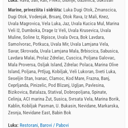
Marine, privezišta i sidrišta:
Luka Dugi Otok, Zmanscica,
Dugi Otok, Vodenjak, Brsanj, Otok Rava, Iz Mali, Knez,
Uvala Magrovica, Vela Luka, Jaz, Uvala Kucica Mul, Marina
Veli Iž, Dumboka, Drage Iz Veli, Uvala Krusevica, Uvala
Muline, Soline Iz, Ripisce, Uvala Ovca, Bok Lavdara,
Samolvorac, Potkuca, Uvala Mir, Uvala Lamjana Vela,
Savar, Skrovada, Uvala Lamjana Mala, Brbiscica, Sabusica,
Lavdara Malai, Prolaz Zdrelac, Cuscica, Poljana Galovac,
Mala Proversa, Osljak Island, Zdrelac Polaca, Marina Olive
Island, Poljana, Prtljug, Kobiljak, Veli Lukoran, Sveti Luka,
Seseljin Stan, Ivanac, Clamoc, Kod Mare, Frazna, Banj,
Ceprljanda, Pinizelic, Pod Blizanj, Ugljan, Pavlesina,
Bizikovica, Batalaza, Statival, Dobropoljana, Spinate,
Celinja, ACI marina Žut, Susica, Svrsata Vela, Marina Borik,
Kablin, Kobiljak Pasman, U. Bukasin, Nevidane, Markarska,
Zesnja, Nevidane East, Babin Bok
Luka:
Restorani
,
Barovi / Pabovi