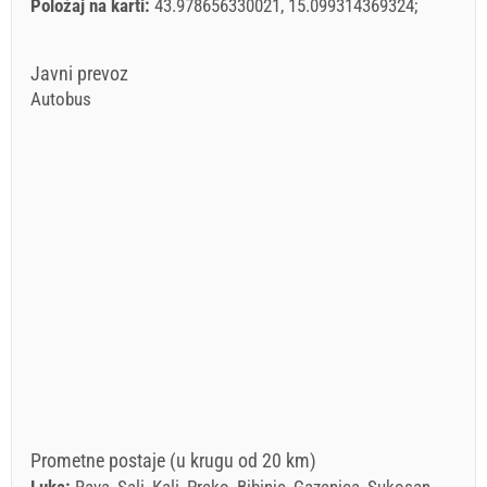
Položaj na karti:
43.978656330021, 15.099314369324
Javni prevoz
Autobus
Prometne postaje (u krugu od 20 km)
Luka:
Rava, Sali, Kali, Preko, Bibinje, Gazenica, Sukosan