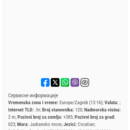
Сервисне информације
Vremenska zona i vreme:
Europe/Zagreb (13:16)
Valuta:
Internet TLD:
.hr
Broj stanovnika:
120
Nadmorska visina:
2 m
Pozivni broj za zemlju:
+385
Pozivni broj za grad:
023
Mora:
Jadransko more
Jezici:
Croatian