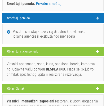
Smeštaj i ponuda:
Privatni smeštaj
Smeštaj i ponuda
Luka Vreme
PETAK
Privatni smeštaj - rezerviraj direktno kod vlasnika,
lokalne agencije ili ekskluzivnog menađera
Hrvatska
,
Dugi otok
,
Turistička mapa
LUKA
Objavi turističku ponudu
Vlasnici apartmana, soba, kuća, pansiona, hotela, kampova
Konoba Regula (Restoran) Luka
itd. Objavite Vašu ponudu
BESPLATNO
. Plaća se isključivo
28°C
primitak specifičnog upita ili realizirana rezervacija.
Objavi članak
vedro
Brzina vetra: 5.62 km/h
Vlasnici , menadžeri, zaposleni
restorani, klubovi, događanja