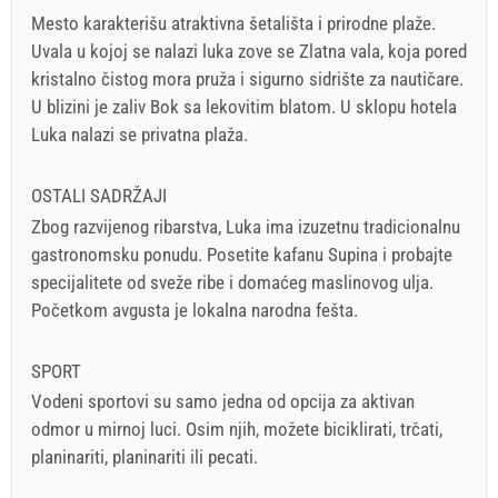
Mesto karakterišu atraktivna šetališta i prirodne plaže.
Uvala u kojoj se nalazi luka zove se Zlatna vala, koja pored
kristalno čistog mora pruža i sigurno sidrište za nautičare.
U blizini je zaliv Bok sa lekovitim blatom. U sklopu hotela
Luka nalazi se privatna plaža.
OSTALI SADRŽAJI
Zbog razvijenog ribarstva, Luka ima izuzetnu tradicionalnu
gastronomsku ponudu. Posetite kafanu Supina i probajte
specijalitete od sveže ribe i domaćeg maslinovog ulja.
Početkom avgusta je lokalna narodna fešta.
SPORT
Vodeni sportovi su samo jedna od opcija za aktivan
odmor u mirnoj luci. Osim njih, možete biciklirati, trčati,
planinariti, planinariti ili pecati.