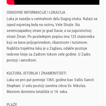
OSNOVNE INFORMACIJE I LOKACIJA
Luka je naselje u centralnom delu Dugog otoka. Nalazi se
ispod najvećeg brda na ostrvu, Vele Straže. Na
severozapadnoj strani je grad Savar, a na jugoistočnoj
strani Žman. Po poslednjem popisu ima 123 stanovnika
koji se bave poljoprivredom, ribarstvom i turizmom.
Najbliža trajektna luka je u Zaglavu, odakle postoje
redovne linije sa Zadrom tokom cele godine. U Zadru
postoji i aerodrom.
KULTURA, ISTORIJA I ZNAMENITOSTI
Luka se prvi put pominje 1365. godine kao Vallis Sancti
Stephani. U selu postoji zavetna crkva Sv. Nikolas.
Mestom dominira šetalište iz 14. veka.
PLAŽE