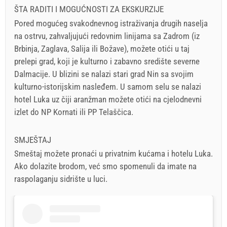
ŠTA RADITI I MOGUĆNOSTI ZA EKSKURZIJE
Pored mogućeg svakodnevnog istraživanja drugih naselja
na ostrvu, zahvaljujući redovnim linijama sa Zadrom (iz
Brbinja, Zaglava, Salija ili Božave), možete otići u taj
prelepi grad, koji je kulturno i zabavno središte severne
Dalmacije. U blizini se nalazi stari grad Nin sa svojim
kulturno-istorijskim nasleđem. U samom selu se nalazi
hotel Luka uz čiji aranžman možete otići na cjelodnevni
izlet do NP Kornati ili PP Telaščica.
SMJEŠTAJ
Smeštaj možete pronaći u privatnim kućama i hotelu Luka.
Ako dolazite brodom, već smo spomenuli da imate na
raspolaganju sidrište u luci.