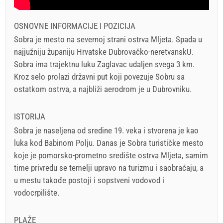
OSNOVNE INFORMACIJE I POZICIJA
Sobra je mesto na severnoj strani ostrva Mljeta. Spada u
najjužniju županiju Hrvatske Dubrovačko-neretvanskU.
Sobra ima trajektnu luku Zaglavac udaljen svega 3 km.
Kroz selo prolazi državni put koji povezuje Sobru sa
ostatkom ostrva, a najbliži aerodrom je u Dubrovniku.
ISTORIJA
Sobra je naseljena od sredine 19. veka i stvorena je kao
luka kod Babinom Polju. Danas je Sobra turističke mesto
koje je pomorsko-prometno središte ostrva Mljeta, samim
time privredu se temelji upravo na turizmu i saobraćaju, a
u mestu takođe postoji i sopstveni vodovod i
vodocrpilište.
PLAŽE