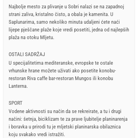
Najbolje mesto za plivanje u Sobri nalazi se na zapadnoj
strani zaliva, kristalno čisto, a obala je kamenita. U
Saplunarima, samo nekoliko minuta udaljeni ćete naći
lijepe pješčane plaže koje vredi posetiti, jedna od najlepših
plaža na otoku Mljetu.
OSTALI SADRŽAJ
U specijalitetima mediteranske, evropske te ostale
vrhunske hrane možete uživati ako posetite konobu-
restoran Riva caffe bar-restoran Mungos ili konobu
Lanterna.
SPORT
Vodene aktivnosti su način da se rekreirate, a tu i drugi
načini: šetnja, biciklizam te za prave ljubitelje planinarenja
i boravka u prirodi tu je mljetski planinarska obilaznica
koju svakako vredi istražiti.