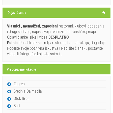
30°C
Objavi članak
vedro
Brzina vetra: 9.35 km/h
Vlasnici , menadžeri, zaposleni
restorani, klubovi, događanja
i drugi sadržaji, napiši svoju recenziju na turističkoj mapi.
nedelja,
28°C
vedro
Objavi članke, slike i videa
BESPLATNO
9.8.26.
Putnici
Posetili ste zanimljiv restoran, bar , atrakciju, događaj?
ponedeljak,
Podelite svoje pozitivna iskustva ! Napišite članak , postavite
27°C
vedro
video ili fotografije koje ste snimili .
10.8.26.
utorak,
27°C
vedro
11.8.26.
Preporučene lokacije
sreda,
28°C
vedro
Zagreb
12.8.26.
Srednja Dalmacija
četvrtak,
28°C
vedro
Otok Brač
13.8.26.
Split