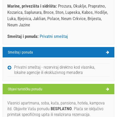
Marine, privezišta i sidrišta:
Prozura, Okuklje, Prapratno,
Kozarica, Saplunara, Broce, Ston, Lupeska, Kabos, Hodilje,
Luka, Bjejvica, Jaklian, Polace, Neum Crkvice, Brijesta,
Neum Jazine
Smeštaj i ponuda:
Privatni smeštaj
Smeštaj i ponuda
Sobra Vreme
SUBOTA
Privatni smeštaj - rezerviraj direktno kod vlasnika,
lokalne agencije ili ekskluzivnog menađera
Hrvatska
,
Otok Mljet
,
SOBRA
Objavi turističku ponudu
Vlasnici apartmana, soba, kuća, pansiona, hotela, kampova
itd. Objavite Vašu ponudu
BESPLATNO
. Plaća se isključivo
primitak specifičnog upita ili realizirana rezervacija.