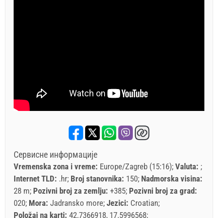
Сервисне информације
Vremenska zona i vreme:
Europe/Zagreb (15:16)
Valuta:
Internet TLD:
.hr
Broj stanovnika:
150
Nadmorska visina:
28 m
Pozivni broj za zemlju:
+385
Pozivni broj za grad:
020
Mora:
Jadransko more
Jezici:
Croatian
Položaj na karti:
42.7366918, 17.5996568