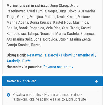
Marine, privezi in sidrišča:
Donji Okrug, Uvala
Razetinovac, Sveti Fumija, Seget, Duga Ciovo, ACI marina
Trogir, Gokrug, Vranjica, Poljica, Uvala Krnjas, Vinisce,
Marina Agana, Donja Krusica, Kastel Novi, Maslinica,
Sesula, Borak, Poganica, Vela Rina, Stari Trogir, Kastel
Kambelovac, Tatinja, Necujam, Marina Kaštela, Sicenica,
ACI marina Split, Joria, Borovica, Stupin, Marina Zenta,
Gornja Krusica, Razanj
Okrug Donji:
Restavracije
,
Barovi / Pubovi
,
Znamenitosti /
Atrakcije
,
Plaže
Nastanitev in ponudba:
Privatna nastanitev
Nastanitev in ponudba
Okrug Donji Vreme
PETEK
Privatna nastanitev - Rezervirajte neposredno z
lastnikom, lokalne agencije za ali izključni upravitelj
Hrvaška
,
Otok Čiovo
,
Turistična karta