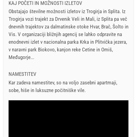
KAJ POČETI IN MOŽNOSTI IZLETOV
Obstajajo številne možnosti izletov iz Trogirja in Splita. Iz
Trogirja vozi trajekt za Drvenik Veli in Mali, iz Splita pa več
dnevnih trajektov za dalmatinske otoke Hvar, Brač, Šolto in
Vis. V organizaciji bližnjih agencij se lahko odpravite na
enodnevni izlet v nacionalna parka Krka in Plitvička jezera,
v naravni park Biokovo, kanjon reke Cetine in Omiš,
Međugorje...
NAMESTITEV
Kar zadeva namestitev, so na voljo zasebni apartmaji,
sobe, hiše in luksuzne počitniške vile.