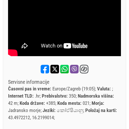
Servisne informacije
Časovni pas in vreme:
Europe/Zagreb (19:05)
Valuta:
Internet TLD:
.hr
Prebivalstvo:
350
Nadmorska višina:
42 m
Koda države:
+385
Koda mesta:
021
Morja:
Jadransko morje
Jeziki:
කෝඒෂියානු
Položaj na karti:
43.4972212, 16.2199014