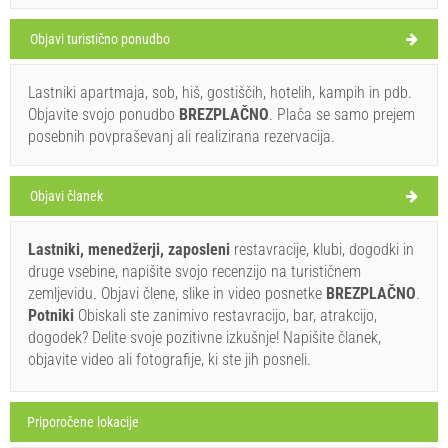
OKRUG DONJI
Objavi turistično ponudbo
Lastniki apartmaja, sob, hiš, gostiščih, hotelih, kampih in pdb.
Buta (Restavracija) Okrug Donji
Objavite svojo ponudbo
BREZPLAČNO
. Plača se samo prejem
33°C
posebnih povpraševanj ali realizirana rezervacija.
Objavi članek
vedro
Hitrost vetra: 3.64 km/h
Lastniki, menedžerji, zaposleni
restavracije, klubi, dogodki in
druge vsebine, napišite svojo recenzijo na turističnem
sobota,
34°C
slaba kiša
zemljevidu. Objavi člene, slike in video posnetke
BREZPLAČNO
.
8. 08. 26
Ivan Nane (Facebook page)
Potniki
Obiskali ste zanimivo restavracijo, bar, atrakcijo,
Address:
Šetalište Vice Zulima Virulice 3
Tel:
021 723 762
nedelja,
dogodek? Delite svoje pozitivne izkušnje! Napišite članek,
28°C
vedro
E-mail:
info@restoran-buta.com
WORKING HOURS
objavite video ali fotografije, ki ste jih posneli.
9. 08. 26
ponedeljek,
Morate obiskati(/)
Obiskati(/)
Preskočite(/)
32°C
vedro
10. 08. 26
Priporočene lokacije