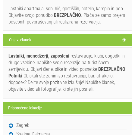
Lastniki apartmaja, sob, hiš, gostiščih, hotelih, kampih in pdb.
Objavite svojo ponudbo
BREZPLAČNO
. Plača se samo prejem
posebnih povpraševanj ali realizirana rezervacija.
Objavi članek
Lastniki, menedžerji, zaposleni
restavracije, klubi, dogodki in
druge vsebine, napišite svojo recenzijo na turističnem
zemljevidu. Objavi člene, slike in video posnetke
BREZPLAČNO
.
Potniki
Obiskali ste zanimivo restavracijo, bar, atrakcijo,
dogodek? Delite svoje pozitivne izkušnje! Napišite članek,
objavite video ali fotografije, ki ste jih posneli.
Priporočene lokacije
Zagreb
Srednja Dalmacija