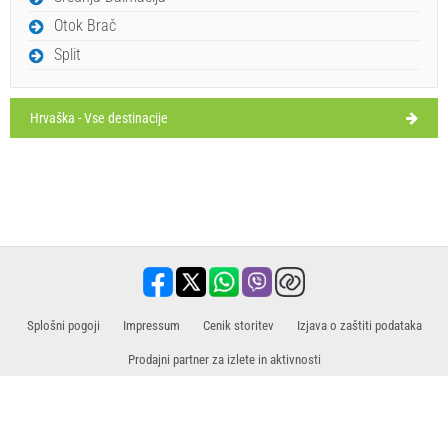
Otok Brač
Split
Hrvaška - Vse destinacije
Splošni pogoji
Impressum
Cenik storitev
​​Izjava o zaštiti podataka
Prodajni partner za izlete in aktivnosti
Potovanja, počitnice, turistične vsebine, hoteli, namestitve. Vse informacije na
enem mestu.
www.holiday-link.com
- Vse pravice pridržane