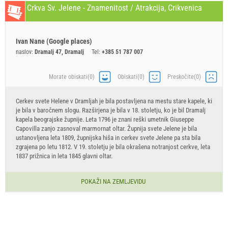
Crkva Sv. Jelene - Znamenitost / Atrakcija, Crikvenica
Ivan Nane (Google places)
naslov:
Dramalj 47, Dramalj
Tel:
+385 51 787 007
Morate obiskati(0)
Obiskati(0)
Preskočite(0)
Cerkev svete Helene v Dramljah je bila postavljena na mestu stare kapele, ki
je bila v baročnem slogu. Razširjena je bila v 18. stoletju, ko je bil Dramalj
kapela beograjske župnije. Leta 1796 je znani reški umetnik Giuseppe
Capovilla zanjo zasnoval marmornat oltar. Župnija svete Jelene je bila
ustanovljena leta 1809, župnijska hiša in cerkev svete Jelene pa sta bila
zgrajena po letu 1812. V 19. stoletju je bila okrašena notranjost cerkve, leta
1837 prižnica in leta 1845 glavni oltar.
POKAŽI NA ZEMLJEVIDU