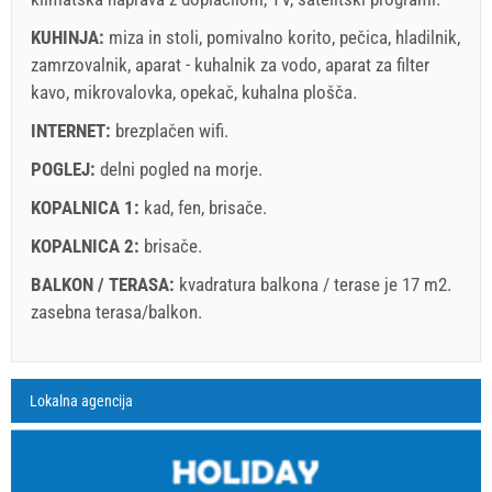
KUHINJA:
miza in stoli
,
pomivalno korito
,
pečica
,
hladilnik
,
zamrzovalnik
,
aparat - kuhalnik za vodo
,
aparat za filter
kavo
,
mikrovalovka
,
opekač
,
kuhalna plošča
.
INTERNET:
brezplačen wifi
.
POGLEJ:
delni pogled na morje
.
KOPALNICA 1:
kad
,
fen
,
brisače
.
KOPALNICA 2:
brisače
.
BALKON / TERASA:
kvadratura balkona / terase je 17 m2.
zasebna terasa/balkon
.
Legenda: termini z red ozadjem so rezervirani
A1 Apartment (4+1) : Prices 2026 EUR
Lokalna agencija
Polja označena z zvezdico (*) so obvezna!
august
2026
8. avg. 2026
15. avg. 2026
22. avg. 202
Št. Oseb
14. avg. 2026
21. avg. 2026
28. avg. 202
SU
MO
TU
WE
TH
FR
SA