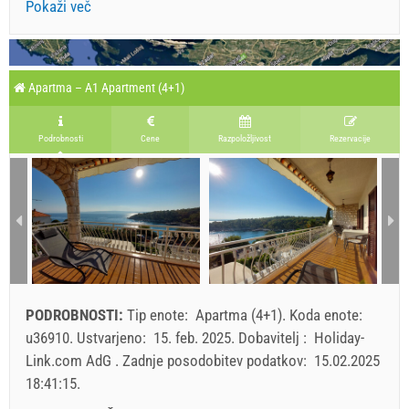
Pokaži več
Apartma – A1 Apartment (4+1)
Podrobnosti
Cene
Razpoložljivost
Rezervacije
PODROBNOSTI:
Tip enote:
Apartma (4+1)
.
Koda enote:
u36910
.
Ustvarjeno:
15. feb. 2025
.
Dobavitelj :
Holiday-
Link.com AdG
.
Zadnje posodobitev podatkov:
15.02.2025
18:41:15
.