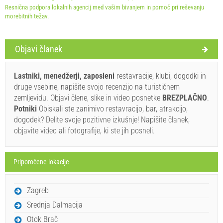
Resnična podpora lokalnih agencij med vašim bivanjem in pomoč pri reševanju
morebitnih težav.
Objavi članek
Pravila in pogoji dobavitelja
Lastniki, menedžerji, zaposleni
restavracije, klubi, dogodki in
Rezervirajte in počakajte na potrditev
druge vsebine, napišite svojo recenzijo na turističnem
zemljevidu. Objavi člene, slike in video posnetke
BREZPLAČNO
.
Če ne želite rezervirati vnaprej in imate dodatna vprašanja,
Potniki
Obiskali ste zanimivo restavracijo, bar, atrakcijo,
jih zapišite spodaj in kliknite "Pošlji povpraševanje".
dogodek? Delite svoje pozitivne izkušnje! Napišite članek,
objavite video ali fotografije, ki ste jih posneli.
Priporočene lokacije
Zagreb
Pošlji povpraševanje
Srednja Dalmacija
Otok Brač