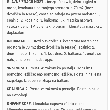
GLAVNE ZNAČILNOSTI:
brezplačen wifi, delni pogled na
morje, kvadratura notranjega prostora je 70 m2 (brez
dvorišča in terase), enota se nahaja na prvem nadstropju,
spalnic: 2, kopalnic: 2, balkona: 1, klimatska naprava
všteta v ceno, TV, satelitski programi, klimatska naprava z
doplačilom.
INFORMACIJE:
Število zvezdic: 3. kvadratura notranjega
prostora je 70 m2 (brez dvorišča in terase). spalnic: 2.
dnevnih sob: 1. kuhinj: 1. kopalnic: 2. balkona: 1. enota se
nahaja
na prvem nadstropju
.
SPALNICA 1:
Postelje:
zakonska postelja
. soba ima
pomožno ležišče:
eno pomožno ležišče
. Posteljnina je na
razpolagi. Iz sobe se izhaja na balkon.
SPALNICA 2:
Postelje:
zakonska postelja
. Posteljnina je
na razpolagi.
DNEVNE SOBE:
klimatska naprava všteta v ceno
,
klimatska naprava z doplačilom
,
TV
,
satelitski programi
.