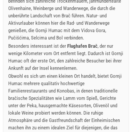
befinden sich zahlreiche Trockenmauern, jahrhundertealte
Olivenhaine, Weinberge und Wanderwege, die durch die
unberührte Landschaft von Brač führen. Natur- und
Aktivurlauber können hier die Rad- und Wanderwege
genießen, die Gornji Humac mit dem Vidova Gora,
Pučišćima, Selcima und Bol verbinden.
Besonders interessant ist der
Flughafen Brač
, der nur
wenige Kilometer vom Ort entfernt liegt. Dadurch ist Gornji
Humac oft der erste Ort, den zahlreiche Besucher bei ihrer
Ankunft auf der Insel kennenlernen.
Obwohl es sich um einen kleinen Ort handelt, bietet Gornji
Humac mehrere qualitativ hochwertige
Familienrestaurants und Konobas, in denen traditionelle
bračische Spezialitäten wie Lamm vom Spieß, Gerichte
unter der Peka, hausgemachte Käsesorten, Olivenöl und
lokale Weine probiert werden können. Die ruhige
Atmosphäre und die Gastfreundschaft der Einheimischen
machen ihn zu einem idealen Ziel für diejenigen, die das