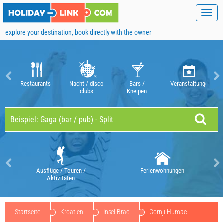
Toggl
navig
explore your destination, book directly with the owner
Restaurants
Nacht / disco
Bars /
Veranstaltungen
clubs
Kneipen
Ausflüge / Touren /
Ferienwohnungen
Aktivitäten
Startseite
Kroatien
Insel Brac
Gornji Humac