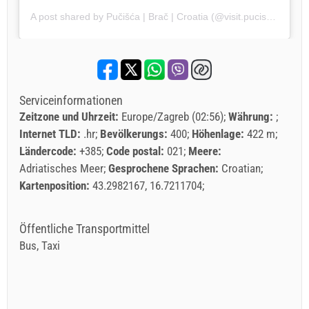
A post shared by Pučišća | Brač | Croatia (@visit.pucisca)
Serviceinformationen
Zeitzone und Uhrzeit:
Europe/Zagreb (02:56)
Währung:
Internet TLD:
.hr
Bevölkerungs:
400
Höhenlage:
422 m
Ländercode:
+385
Code postal:
021
Meere:
Adriatisches Meer
Gesprochene Sprachen:
Croatian
Kartenposition:
43.2982167, 16.7211704
Öffentliche Transportmittel
Bus, Taxi