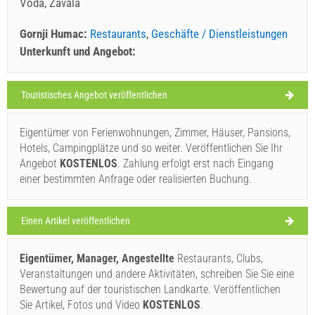
Voda, Zavala
Gornji Humac:
Restaurants
,
Geschäfte / Dienstleistungen
Unterkunft und Angebot:
Touristisches Angebot veröffentlichen
Gornji Humac Wetter
FREITAG
Eigentümer von Ferienwohnungen, Zimmer, Häuser, Pansions,
Hotels, Campingplätze und so weiter. Veröffentlichen Sie Ihr
Kroatien
,
Insel Brac
,
Touristische Karte
Angebot
KOSTENLOS
. Zahlung erfolgt erst nach Eingang
GORNJI HUMAC
einer bestimmten Anfrage oder realisierten Buchung.
Einen Artikel veröffentlichen
Restaurant Nono Ban (Restaurant) Gornji Humac
Eigentümer, Manager, Angestellte
Restaurants, Clubs,
32°C
Veranstaltungen und andere Aktivitäten, schreiben Sie Sie eine
Bewertung auf der touristischen Landkarte. Veröffentlichen
Sie Artikel, Fotos und Video
KOSTENLOS
.
klarer Himmel