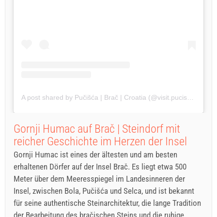
A post shared by Pučišća | Brač | Croatia (@visit.pucisca)
Gornji Humac auf Brač | Steindorf mit
reicher Geschichte im Herzen der Insel
Gornji Humac ist eines der ältesten und am besten
erhaltenen Dörfer auf der Insel Brač. Es liegt etwa 500
Meter über dem Meeresspiegel im Landesinneren der
Insel, zwischen Bola, Pučišća und Selca, und ist bekannt
für seine authentische Steinarchitektur, die lange Tradition
der Bearbeitung des bračischen Steins und die ruhige