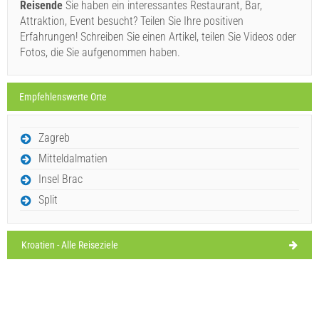
Reisende
Sie haben ein interessantes Restaurant, Bar,
Windgeschwindigkeit: 5.50 km/h
Attraktion, Event besucht? Teilen Sie Ihre positiven
Erfahrungen! Schreiben Sie einen Artikel, teilen Sie Videos oder
Samstag,
31°C
klarer Himmel
Fotos, die Sie aufgenommen haben.
08.08.26
Ivan Nane (Facebook page)
Address:
Gornji Humac, Otok Brač
Tel:
+38521647233
Sonntag,
30°C
klarer Himmel
E-mail:
info@nonoban.com
WORKING HOURS
Empfehlenswerte Orte
09.08.26
Montag,
Muss besuchen(/)
Besuchen(/)
Auslassen(/)
30°C
Zagreb
klarer Himmel
10.08.26
Mitteldalmatien
AUF DER KARTE ANZEIGEN
Dienstag,
Insel Brac
29°C
klarer Himmel
11.08.26
Split
MEHR LESEN / KOMMENTIEREN
Mittwoch,
29°C
klarer Himmel
OPG Stipičić - Pčelarstvo (Geschäft / Dienstleistung) Gornji Humac
12.08.26
Kroatien - Alle Reiseziele