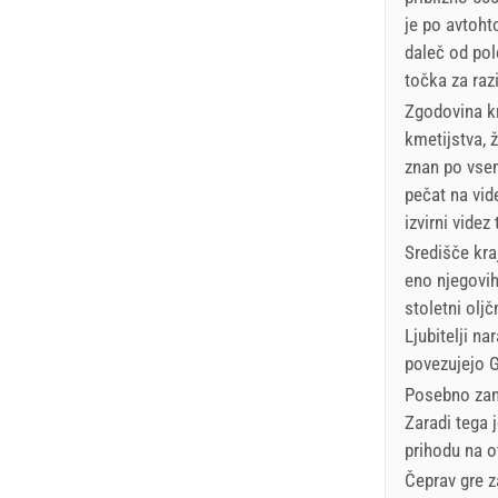
je po avtoht
daleč od pol
točka za raz
Zgodovina kr
kmetijstva, 
znan po vsem
pečat na vid
izvirni videz
Središče kra
eno njegovih
stoletni oljč
Ljubitelji na
povezujejo G
Posebno zan
Zaradi tega 
prihodu na o
Čeprav gre z