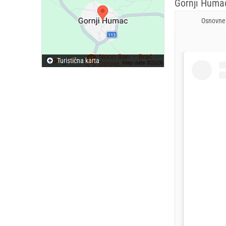
Gornji Humac
Osnovne 
Turistična karta