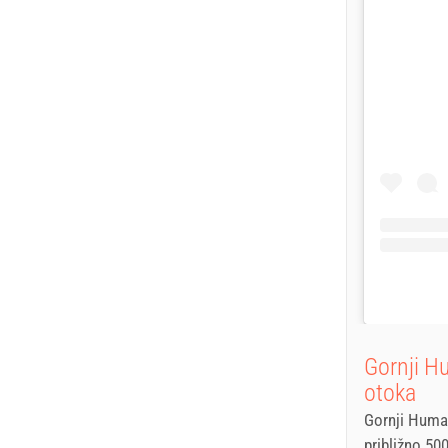
Gornji H
otoka
Gornji Humac
približno 50