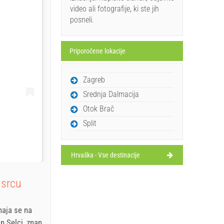
video ali fotografije, ki ste jih
posneli.
Priporočene lokacije
Zagreb
Srednja Dalmacija
Otok Brač
Split
Hrvaška - Vse destinacije
 srcu
haja se na
n Selci, znan