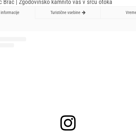
 Brač | Zgodovinsko kamnito vas v srcu otoka
informacije
Turistične vsebine
Vrem