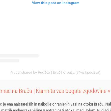
View this post on Instagram
A post shared by Pučišća | Brač | Croatia (@visit.pucisca)
umac na Braču | Kamnita vas bogate zgodovine v
 je ena najstarejših in najbolje ohranjenih vasi na otoku Braču. Na
0 metrih nadmorske višine v notranjosti otoka, med Bolom, Pučišći i