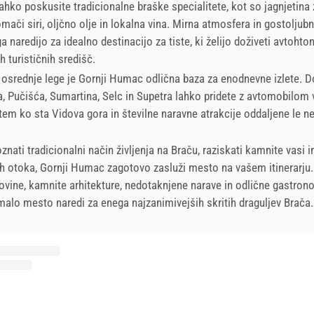
ahko poskusite tradicionalne braške specialitete, kot so jagnjetina z
mači siri, oljčno olje in lokalna vina. Mirna atmosfera in gostoljub
 naredijo za idealno destinacijo za tiste, ki želijo doživeti avtohton
h turističnih središč.
 osrednje lege je Gornji Humac odlična baza za enodnevne izlete. D
a, Pučišća, Sumartina, Selc in Supetra lahko pridete z avtomobilom 
tem ko sta Vidova gora in številne naravne atrakcije oddaljene le n
znati tradicionalni način življenja na Braču, raziskati kamnite vasi i
h otoka, Gornji Humac zagotovo zasluži mesto na vašem itinerarju
vine, kamnite arhitekture, nedotaknjene narave in odlične gastro
alo mesto naredi za enega najzanimivejših skritih draguljev Brača.