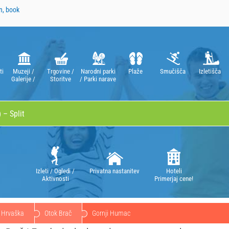
n, book
ti
Muzeji /
Trgovine /
Narodni parki
Plaže
Smučišča
Izletišča
Galerije /
Storitve
/ Parki narave
Gledališča /
Opere
Izleti / Ogledi /
Privatna nastanitev
Hoteli
Aktivnosti
Primerjaj cene!
Hrvaška
Otok Brač
Gornji Humac