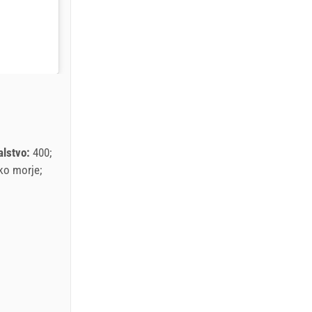
alstvo:
400
ko morje