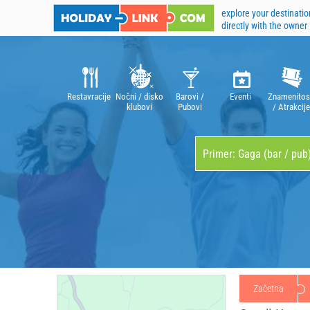
explore your destinatio
directly with the owner
Restavracije
Nočni / disko
Barovi /
Eventi
Znamenitos
klubovi
Pubovi
/ Atrakcije
Začetna