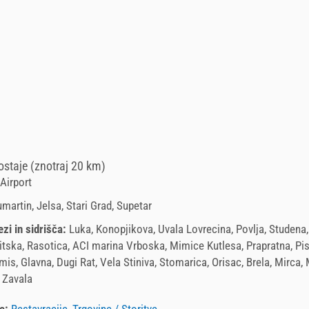
staje (znotraj 20 km)
Airport
umartin, Jelsa, Stari Grad, Supetar
ezi in sidrišča:
Luka, Konopjikova, Uvala Lovrecina, Povlja, Studena,
itska, Rasotica, ACI marina Vrboska, Mimice Kutlesa, Prapratna, Pi
mis, Glavna, Dugi Rat, Vela Stiniva, Stomarica, Orisac, Brela, Mirca,
 Zavala