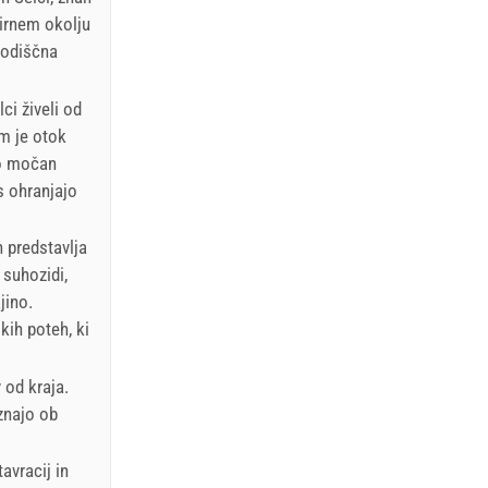
mirnem okolju
hodiščna
ci živeli od
em je otok
lo močan
s ohranjajo
n predstavlja
 suhozidi,
jino.
kih poteh, ki
 od kraja.
znajo ob
avracij in