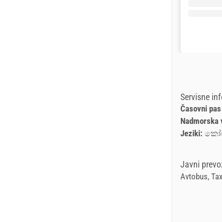
Servisne in
Časovni pas
Nadmorska 
Jeziki:
කෝඒ
Javni prevo
Avtobus, Tax