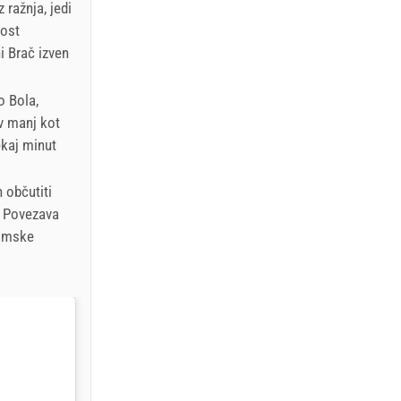
 ražnja, jedi
nost
i Brač izven
o Bola,
v manj kot
ekaj minut
n občutiti
. Povezava
nomske