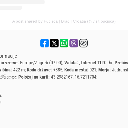
A post shared by Pučišća | Brač | Croatia (@visit.pucisca)
formacije
 in vreme:
Europe/Zagreb (07:00)
Valuta:
Internet TLD:
.hr
Prebiv
višina:
422 m
Koda države:
+385
Koda mesta:
021
Morja:
Jadrans
ෂියානු
Položaj na karti:
43.2982167, 16.7211704
z
i