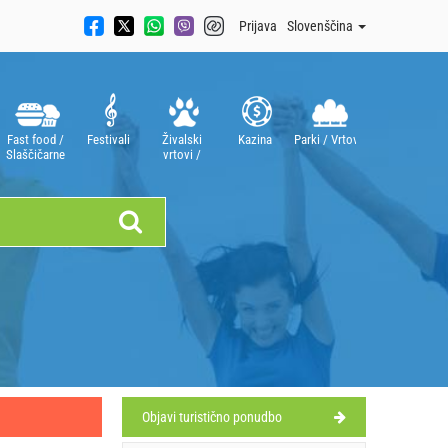
Prijava
Slovenščina
Fast food /
Festivali
Živalski
Kazina
Parki / Vrtovi
Slaščičarne
vrtovi /
Akvariji
Objavi turistično ponudbo