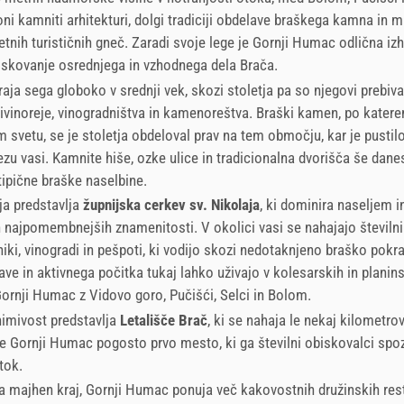
oni kamniti arhitekturi, dolgi tradiciji obdelave braškega kamna in 
etnih turističnih gneč. Zaradi svoje lege je Gornji Humac odlična iz
iskovanje osrednjega in vzhodnega dela Brača.
aja sega globoko v srednji vek, skozi stoletja pa so njegovi prebival
živinoreje, vinogradništva in kamenoreštva. Braški kamen, po kater
 svetu, se je stoletja obdeloval prav na tem območju, kar je pusti
ezu vasi. Kamnite hiše, ozke ulice in tradicionalna dvorišča še dane
 tipične braške naselbine.
ja predstavlja
župnijska cerkev sv. Nikolaja
, ki dominira naseljem i
 najpomembnejših znamenitosti. V okolici vasi se nahajajo številni
niki, vinogradi in pešpoti, ki vodijo skozi nedotaknjeno braško pokra
rave in aktivnega počitka tukaj lahko uživajo v kolesarskih in planins
ornji Humac z Vidovo goro, Pučišći, Selci in Bolom.
imivost predstavlja
Letališče Brač
, ki se nahaja le nekaj kilometrov
je Gornji Humac pogosto prvo mesto, ki ga številni obiskovalci spo
tok.
a majhen kraj, Gornji Humac ponuja več kakovostnih družinskih rest