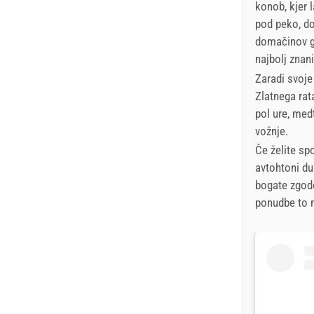
konob, kjer l
pod peko, do
domačinov ga
najbolj znani
Zaradi svoje
Zlatnega rat
pol ure, med
vožnje.
Če želite spo
avtohtoni du
bogate zgodo
ponudbe to m