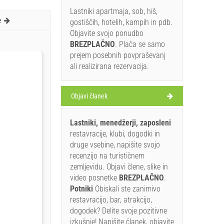
Lastniki apartmaja, sob, hiš,
e
gostiščih, hotelih, kampih in pdb.
Objavite svojo ponudbo
BREZPLAČNO
. Plača se samo
prejem posebnih povpraševanj
ali realizirana rezervacija.
Objavi članek
Lastniki, menedžerji, zaposleni
restavracije, klubi, dogodki in
druge vsebine, napišite svojo
recenzijo na turističnem
zemljevidu. Objavi člene, slike in
video posnetke
BREZPLAČNO
.
Potniki
Obiskali ste zanimivo
restavracijo, bar, atrakcijo,
dogodek? Delite svoje pozitivne
izkušnje! Napišite članek, objavite