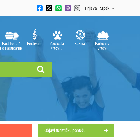
Prijava
Srpski
Fast food /
Festivali
Zoološki
Kazina
Parkovi /
Poslastičarnice
vrtovi /
Vrtovi
Akvarijumi
Objavi turističku ponudu