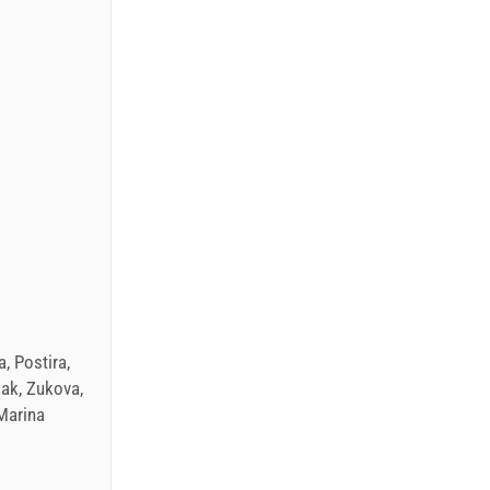
, Postira,
sak, Zukova,
 Marina