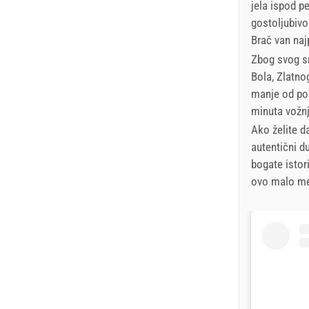
jela ispod p
gostoljubivo
Brač van najp
Zbog svog sr
Bola, Zlatno
manje od pol
minuta vožnj
Ako želite d
autentični d
bogate istor
ovo malo mes