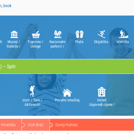
n, book
ti
Muzeji /
Trgovine /
Nacionalni
Plaže
Skijališta
Izletišta
Galerije /
Usluge
parkovi /
Kazališta /
Parkovi
Opere
prirode
Izleti / Ture /
Privatni smeštaj
Hoteli
Aktivnosti
Usporedi cijene !
Hrvatska
Otok Brač
Gornji Humac