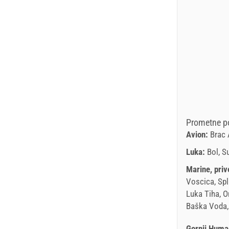
Prometne po
Avion:
Brac 
Luka:
Bol, S
Marine, priv
Voscica, Spl
Luka Tiha, O
Baška Voda,
Gornji Huma