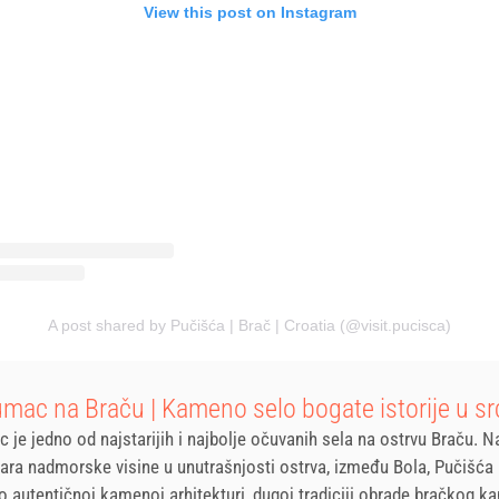
View this post on Instagram
A post shared by Pučišća | Brač | Croatia (@visit.pucisca)
umac na Braču | Kameno selo bogate istorije u sr
 je jedno od najstarijih i najbolje očuvanih sela na ostrvu Braču. N
ra nadmorske visine u unutrašnjosti ostrva, između Bola, Pučišća 
o autentičnoj kamenoj arhitekturi, dugoj tradiciji obrade bračkog k