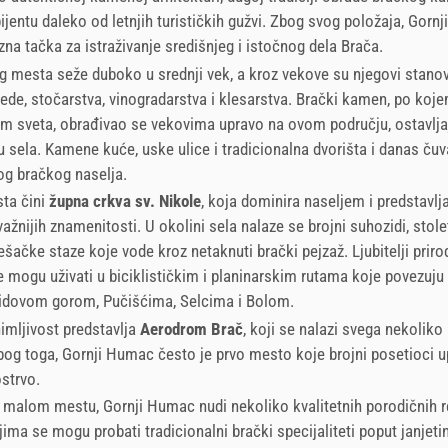
entu daleko od letnjih turističkih gužvi. Zbog svog položaja, Gorn
zna tačka za istraživanje središnjeg i istočnog dela Brača.
g mesta seže duboko u srednji vek, a kroz vekove su njegovi stanovn
rede, stočarstva, vinogradarstva i klesarstva. Brački kamen, po koje
m sveta, obrađivao se vekovima upravo na ovom području, ostavlja
du sela. Kamene kuće, uske ulice i tradicionalna dvorišta i danas čuv
nog bračkog naselja.
ta čini
župna crkva sv. Nikole
, koja dominira naseljem i predstavlj
ažnijih znamenitosti. U okolini sela nalaze se brojni suhozidi, stole
ešačke staze koje vode kroz netaknuti brački pejzaž. Ljubitelji priro
mogu uživati u biciklističkim i planinarskim rutama koje povezuju 
dovom gorom, Pučišćima, Selcima i Bolom.
mljivost predstavlja
Aerodrom Brač
, koji se nalazi svega nekoliko
og toga, Gornji Humac često je prvo mesto koje brojni posetioci 
strvo.
o malom mestu, Gornji Humac nudi nekoliko kvalitetnih porodičnih r
ima se mogu probati tradicionalni brački specijaliteti poput janjetin