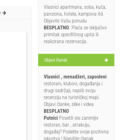
Vlasnici apartmana, soba, kuća,
e
pansiona, hotela, kampova itd.
Objavite Vašu ponudu
BESPLATNO
. Plaća se isključivo
primitak specifičnog upita ili
realizirana rezervacija.
Objavi članak
Vlasnici , menadžeri, zaposleni
restorani, klubovi, događanja i
drugi sadržaji, napiši svoju
recenziju na turističkoj mapi.
Objavi članke, slike i videa
BESPLATNO
Putnici
Posetili ste zanimljiv
restoran, bar , atrakciju,
događaj? Podelite svoje pozitivna
iskustva ! Napišite članak ,