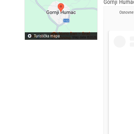
Gornji Humac
Osnovne 
Turistička mapa