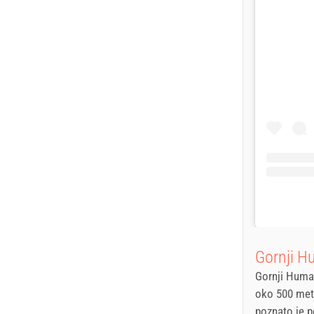
Gornji H
Gornji Humac
oko 500 meta
poznato je p