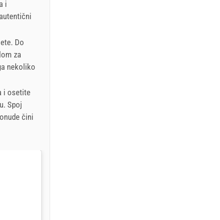
a i
autentični
lete. Do
ilom za
ga nekoliko
 i osetite
u. Spoj
ponude čini