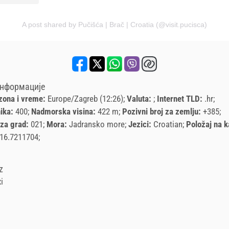
A post shared by Pučišća | Brač | Croatia (@visit.pucisca)
информације
zona i vreme:
Europe/Zagreb (12:26)
Valuta:
Internet TLD:
.hr
nika:
400
Nadmorska visina:
422 m
Pozivni broj za zemlju:
+385
 za grad:
021
Mora:
Jadransko more
Jezici:
Croatian
Položaj na k
 16.7211704
z
i