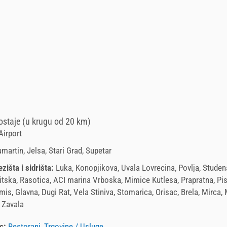
staje (u krugu od 20 km)
Airport
umartin, Jelsa, Stari Grad, Supetar
ezišta i sidrišta:
Luka, Konopjikova, Uvala Lovrecina, Povlja, Studena
itska, Rasotica, ACI marina Vrboska, Mimice Kutlesa, Prapratna, Pi
mis, Glavna, Dugi Rat, Vela Stiniva, Stomarica, Orisac, Brela, Mirca,
 Zavala
c:
Restorani
,
Trgovine / Usluge