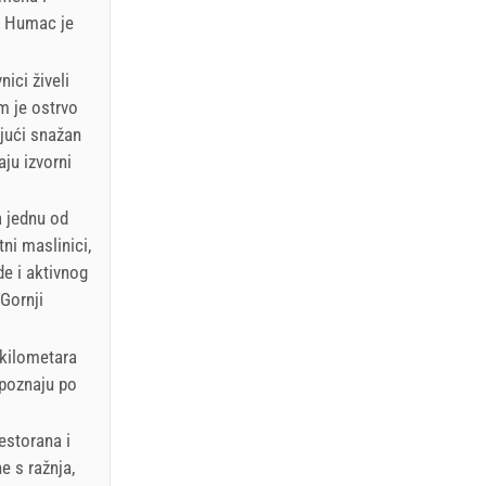
ji Humac je
ici živeli
m je ostrvo
jući snažan
aju izvorni
a jednu od
tni maslinici,
de i aktivnog
Gornji
 kilometara
upoznaju po
estorana i
e s ražnja,