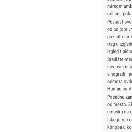
mirnom ambij
odlična pola
Povijest ovo
od poljopriv
poznato širo
trag u izgle
izgled tipič
Središte mes
njegovih najv
vinogradi i p
odmora ovde 
Humac sa Vi
Posebnu zani
od mesta. Zb
dolasku na o
Iako je reč 
konoba u koj