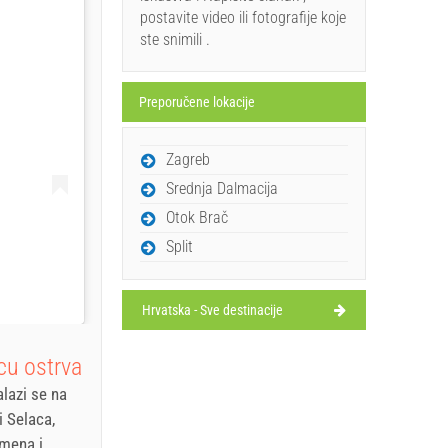
postavite video ili fotografije koje
ste snimili .
Preporučene lokacije
Zagreb
Srednja Dalmacija
Otok Brač
Split
Hrvatska - Sve destinacije
cu ostrva
alazi se na
i Selaca,
amena i