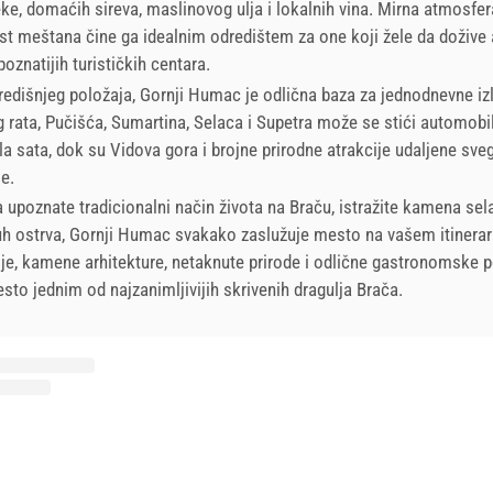
eke, domaćih sireva, maslinovog ulja i lokalnih vina. Mirna atmosfer
st meštana čine ga idealnim odredištem za one koji žele da dožive 
oznatijih turističkih centara.
edišnjeg položaja, Gornji Humac je odlična baza za jednodnevne iz
g rata, Pučišća, Sumartina, Selaca i Supetra može se stići automob
a sata, dok su Vidova gora i brojne prirodne atrakcije udaljene sve
e.
a upoznate tradicionalni način života na Braču, istražite kamena sela
uh ostrva, Gornji Humac svakako zaslužuje mesto na vašem itinerar
ije, kamene arhitekture, netaknute prirode i odlične gastronomske 
to jednim od najzanimljivijih skrivenih dragulja Brača.