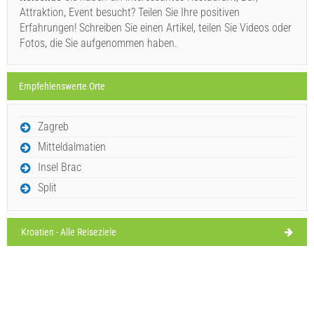
Muss besuchen(/)
Besuchen(/)
Auslassen(/)
Attraktion, Event besucht? Teilen Sie Ihre positiven
Montag,
32°C
Erfahrungen! Schreiben Sie einen Artikel, teilen Sie Videos oder
klarer Himmel
10.08.26
Fotos, die Sie aufgenommen haben.
AUF DER KARTE ANZEIGEN
Dienstag,
32°C
klarer Himmel
MEHR LESEN / KOMMENTIEREN
11.08.26
Empfehlenswerte Orte
Zora (Strand) Sumartin
Mittwoch,
32°C
klarer Himmel
Zagreb
12.08.26
Mitteldalmatien
Ivan Nane (Holiday-Link.Com)
Insel Brac
Split
Muss besuchen(/)
Besuchen(/)
Auslassen(/)
AUF DER KARTE ANZEIGEN
Kroatien - Alle Reiseziele
MEHR LESEN / KOMMENTIEREN