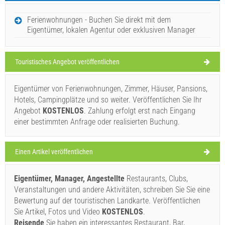
FREITAG
Ferienwohnungen - Buchen Sie direkt mit dem
Eigentümer, lokalen Agentur oder exklusiven Manager
Kroatien
,
Insel Brac
,
Touristische Karte
SUMARTIN
Touristisches Angebot veröffentlichen
Eigentümer von Ferienwohnungen, Zimmer, Häuser, Pansions,
Escalero (Bar / Kneipe) Sumartin
Hotels, Campingplätze und so weiter. Veröffentlichen Sie Ihr
32°C
Angebot
KOSTENLOS
. Zahlung erfolgt erst nach Eingang
einer bestimmten Anfrage oder realisierten Buchung.
klarer Himmel
Einen Artikel veröffentlichen
Windgeschwindigkeit: 6.32 km/h
Eigentümer, Manager, Angestellte
Restaurants, Clubs,
Samstag,
33°C
leichter Regen
Veranstaltungen und andere Aktivitäten, schreiben Sie Sie eine
08.08.26
Ivan Nane (Holiday-Link.Com)
Bewertung auf der touristischen Landkarte. Veröffentlichen
Address:
Put Puntinka
Tel:
+38521639038
Sonntag,
Sie Artikel, Fotos und Video
KOSTENLOS
.
33°C
klarer Himmel
Reisende
Sie haben ein interessantes Restaurant, Bar,
09.08.26