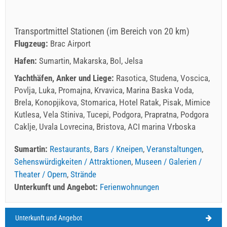
Transportmittel Stationen (im Bereich von 20 km)
Flugzeug:
Brac Airport
Hafen:
Sumartin, Makarska, Bol, Jelsa
Yachthäfen, Anker und Liege:
Rasotica, Studena, Voscica,
Povlja, Luka, Promajna, Krvavica, Marina Baska Voda,
Brela, Konopjikova, Stomarica, Hotel Ratak, Pisak, Mimice
Kutlesa, Vela Stiniva, Tucepi, Podgora, Prapratna, Podgora
Caklje, Uvala Lovrecina, Bristova, ACI marina Vrboska
Sumartin:
Restaurants
,
Bars / Kneipen
,
Veranstaltungen
,
Sehenswürdigkeiten / Attraktionen
,
Museen / Galerien /
Theater / Opern
,
Strände
Unterkunft und Angebot:
Ferienwohnungen
Unterkunft und Angebot
Sumartin Wetter