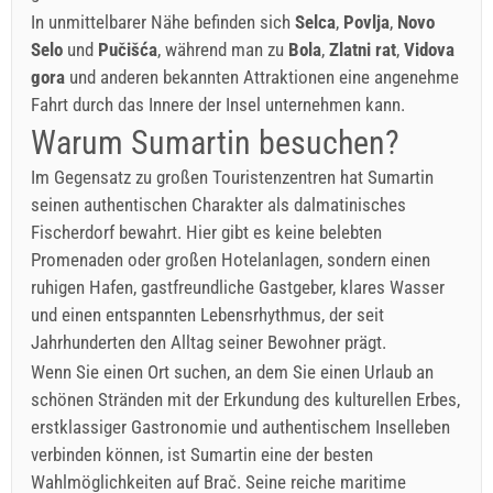
In unmittelbarer Nähe befinden sich
Selca
,
Povlja
,
Novo
Selo
und
Pučišća
, während man zu
Bola
,
Zlatni rat
,
Vidova
gora
und anderen bekannten Attraktionen eine angenehme
Fahrt durch das Innere der Insel unternehmen kann.
Warum Sumartin besuchen?
Im Gegensatz zu großen Touristenzentren hat Sumartin
seinen authentischen Charakter als dalmatinisches
Fischerdorf bewahrt. Hier gibt es keine belebten
Promenaden oder großen Hotelanlagen, sondern einen
ruhigen Hafen, gastfreundliche Gastgeber, klares Wasser
und einen entspannten Lebensrhythmus, der seit
Jahrhunderten den Alltag seiner Bewohner prägt.
Wenn Sie einen Ort suchen, an dem Sie einen Urlaub an
schönen Stränden mit der Erkundung des kulturellen Erbes,
erstklassiger Gastronomie und authentischem Inselleben
verbinden können, ist Sumartin eine der besten
Wahlmöglichkeiten auf Brač. Seine reiche maritime