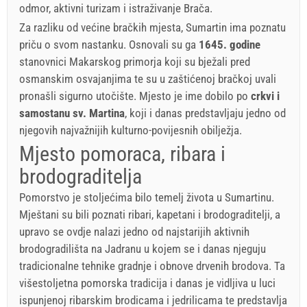
odmor, aktivni turizam i istraživanje Brača.
Za razliku od većine bračkih mjesta, Sumartin ima poznatu
priču o svom nastanku. Osnovali su ga
1645. godine
stanovnici Makarskog primorja koji su bježali pred
osmanskim osvajanjima te su u zaštićenoj bračkoj uvali
pronašli sigurno utočište. Mjesto je ime dobilo po
crkvi i
samostanu sv. Martina
, koji i danas predstavljaju jedno od
njegovih najvažnijih kulturno-povijesnih obilježja.
Mjesto pomoraca, ribara i
brodograditelja
Pomorstvo je stoljećima bilo temelj života u Sumartinu.
Mještani su bili poznati ribari, kapetani i brodograditelji, a
upravo se ovdje nalazi jedno od najstarijih aktivnih
brodogradilišta na Jadranu u kojem se i danas njeguju
tradicionalne tehnike gradnje i obnove drvenih brodova. Ta
višestoljetna pomorska tradicija i danas je vidljiva u luci
ispunjenoj ribarskim brodicama i jedrilicama te predstavlja