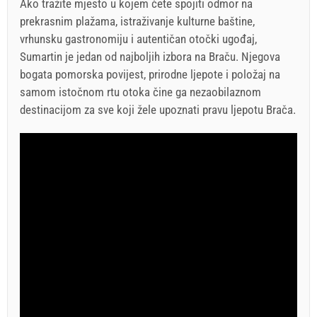
Ako tražite mjesto u kojem ćete spojiti odmor na
prekrasnim plažama, istraživanje kulturne baštine,
vrhunsku gastronomiju i autentičan otočki ugođaj,
Sumartin je jedan od najboljih izbora na Braču. Njegova
bogata pomorska povijest, prirodne ljepote i položaj na
samom istočnom rtu otoka čine ga nezaobilaznom
destinacijom za sve koji žele upoznati pravu ljepotu Brača.