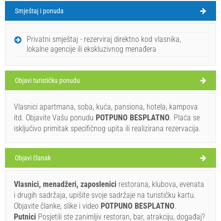
Smještaj i ponuda
Sumartin Vrijeme
PETAK
Privatni smještaj - rezerviraj direktno kod vlasnika,
lokalne agencije ili ekskluzivnog menađera
Hrvatska
,
Otok Brač
,
Turistička karta
SUMARTIN
Objavi turističku ponudu
Vlasnici apartmana, soba, kuća, pansiona, hotela, kampova
Escalero (Bar / Pub) Sumartin
itd. Objavite Vašu ponudu
POTPUNO BESPLATNO
. Plaća se
32°C
isključivo primitak specifičnog upita ili realizirana rezervacija.
Objavi članak
vedro
Brzina vjetra: 6.32 km/h
Vlasnici, menadžeri, zaposlenici
restorana, klubova, evenata
i drugih sadržaja, upišite svoje sadržaje na turističku kartu.
subota,
33°C
slaba kiša
Objavite članke, slike i video
POTPUNO BESPLATNO
.
08. 08. 2026.
Ivan Nane (Holiday-Link.Com)
Putnici
Posjetili ste zanimljiv restoran, bar, atrakciju, događaj?