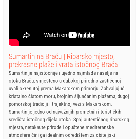
Sumartin na Braču | Ribarsko mjesto,
prekrasne plaže i vrata istočnog Brača
Sumartin je najistočnije i ujedno najmlađe naselje na
otoku Braču, smješteno u dubokoj prirodno zaštićenoj
uvali okrenutoj prema Makarskom primorju. Zahvaljujući
kristalno čistom moru, brojnim šljunčanim plažama, dugoj
pomorskoj tradiciji i trajektnoj vezi s Makarskom,
Sumartin je jedno od najvažnijih prometnih i turističkih
središta istočnog dijela otoka. Spoj autentičnog ribarskog
mjesta, netaknute prirode i opuštene mediteranske
atmosfere čini ga idealnim odredištem za obiteljski