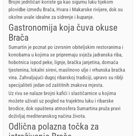
Brojni jedriličari koriste ga kao sigurnu luku tijekom
plovidbe između Brača, Hvara i Makarske rivijere, dok su
okolne uvale idealne za sidrenje i kupanje.
Gastronomija koja čuva okuse
Brača
Sumartin je poznat po izvrsnim obiteljskim restoranima i
konobama u kojima se pripremaju svježa jadranska riba,
hobotnica ispod peke, lignje, bračka janjetina, domaća
tjestenina, lokalni sirevi, maslinovo ulje i vrhunska bračka
vina. Zahvaljujući dugoj ribarskoj tradiciji, upravo su riblji
specijaliteti jedan od zaštitnih znakova mjesta.
Uz rivu se nalaze brojni kafići i slastičarnice u kojima
možete uživati uz pogled na trajektnu luku i ribarske
brodice, dok opuštena atmosfera Sumartina pruža pravi
doživljaj mediteranskog načina života.
Odlična polazna točka za