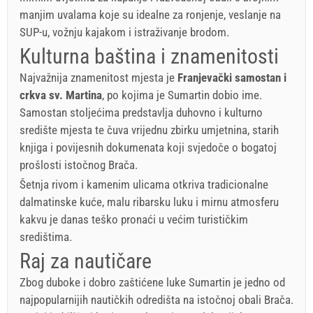
manjim uvalama koje su idealne za ronjenje, veslanje na
SUP-u, vožnju kajakom i istraživanje brodom.
Kulturna baština i znamenitosti
Najvažnija znamenitost mjesta je
Franjevački samostan i
crkva sv. Martina
, po kojima je Sumartin dobio ime.
Samostan stoljećima predstavlja duhovno i kulturno
središte mjesta te čuva vrijednu zbirku umjetnina, starih
knjiga i povijesnih dokumenata koji svjedoče o bogatoj
prošlosti istočnog Brača.
Šetnja rivom i kamenim ulicama otkriva tradicionalne
dalmatinske kuće, malu ribarsku luku i mirnu atmosferu
kakvu je danas teško pronaći u većim turističkim
središtima.
Raj za nautičare
Zbog duboke i dobro zaštićene luke Sumartin je jedno od
najpopularnijih nautičkih odredišta na istočnoj obali Brača.