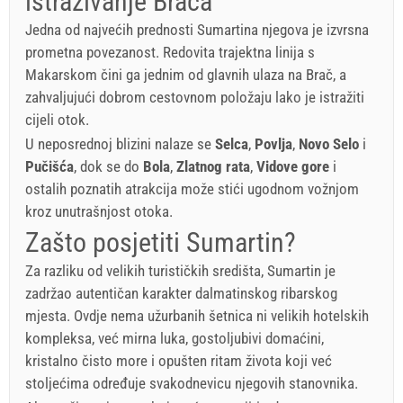
istraživanje Brača
Jedna od najvećih prednosti Sumartina njegova je izvrsna
prometna povezanost. Redovita trajektna linija s
Makarskom čini ga jednim od glavnih ulaza na Brač, a
zahvaljujući dobrom cestovnom položaju lako je istražiti
cijeli otok.
U neposrednoj blizini nalaze se
Selca
,
Povlja
,
Novo Selo
i
Pučišća
, dok se do
Bola
,
Zlatnog rata
,
Vidove gore
i
ostalih poznatih atrakcija može stići ugodnom vožnjom
kroz unutrašnjost otoka.
Zašto posjetiti Sumartin?
Za razliku od velikih turističkih središta, Sumartin je
zadržao autentičan karakter dalmatinskog ribarskog
mjesta. Ovdje nema užurbanih šetnica ni velikih hotelskih
kompleksa, već mirna luka, gostoljubivi domaćini,
kristalno čisto more i opušten ritam života koji već
stoljećima određuje svakodnevicu njegovih stanovnika.