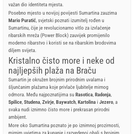
važan dio identiteta mjesta.
Posebno mjesto u novijoj povijesti Sumartina zauzima
Mario Puratić
, svjetski poznati izumitelj rođen u
Sumartinu, čije je revolucionarno vitlo za izvlačenje
ribarskih mreža (Power Block) zauvijek promijenilo
moderno ribarstvo i koristi se na ribarskim brodovima
diljem svijeta.
Kristalno čisto more i neke od
najljepših plaža na Braču
Sumartin je okružen brojnim prirodnim uvalama i
šljunčanim plažama koje privlače ljubitelje mirnog
odmora. Među najpoznatijima su
Rasotica
,
Radonja
,
Spilice
,
Studena
,
Zvirje
,
Baywatch
,
Kartolina
i
Jezero
, a
svaka nudi iznimno čisto more i prekrasan prirodni
ambijent.
More oko Sumartina poznato je po iznimnoj prozirnosti,
mirnim uvjetima za kupanje i razvedenoj obali s brojnim