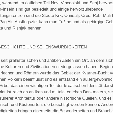
, während im östlichen Teil Novi Vinodolski und Senj hervor
r-Inseln sind gut besiedelt und einige hervorzuhebende
tungszentren sind die Städte Krk, Omišalj, Cres, Rab, Mali L
 Pag Als Ausflugsziel kann man Fužine und als gebirgige Geb
ka und Risnjak nennen.
GESCHICHTE UND SEHENSWÜRDIGKEITEN
 seit prähistorischen und antiken Zeiten ein Ort, an dem sic
ne Kulturen und Zivilisationen niedergelassen haben. Begin
Griechen und Römern wurde das Gebiet der Kvarner-Bucht v
nen Völkern beeinflusst und es entstand ein außergewöhnli
 Erbe, das einen wichtigen Teil der kroatischen Identität darste
et ist reich an antiken und mittelalterlichen Denkmälern, se
rüherer Architektur oder andere historische Quellen, und es 
Insel- und Küstenorten, die besichtigt werden können. Ander
igkeiten bringen einerseits die Besonderheiten und Bräuch