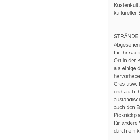
Küstenkult
kultureller
STRÄNDE 
Abgesehen 
für ihr sau
Ort in der
als einige
hervorheben
Cres usw. 
und auch i
ausländisc
auch den B
Picknickpla
für andere 
durch ein 