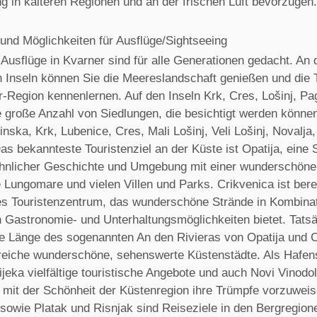
g in kälteren Regionen und an der frischen Luft bevorzugen.
 und Möglichkeiten für Ausflüge/Sightseeing
Ausflüge in Kvarner sind für alle Generationen gedacht. An 
n Inseln können Sie die Meereslandschaft genießen und die T
r-Region kennenlernen. Auf den Inseln Krk, Cres, Lošinj, P
e große Anzahl von Siedlungen, die besichtigt werden können
nska, Krk, Lubenice, Cres, Mali Lošinj, Veli Lošinj, Novalja,
Das bekannteste Touristenziel an der Küste ist Opatija, eine 
nlicher Geschichte und Umgebung mit einer wunderschöne
Lungomare und vielen Villen und Parks. Crikvenica ist berei
lles Touristenzentrum, das wunderschöne Strände in Kombinat
n Gastronomie- und Unterhaltungsmöglichkeiten bietet. Tatsä
e Länge des sogenannten An den Rivieras von Opatija und C
lreiche wunderschöne, sehenswerte Küstenstädte. Als Hafens
ijeka vielfältige touristische Angebote und auch Novi Vinodo
 mit der Schönheit der Küstenregion ihre Trümpfe vorzuweis
sowie Platak und Risnjak sind Reiseziele in den Bergregion