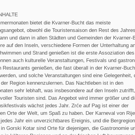
NHALTE
mermonaten bietet die Kvarner-Bucht das meiste
ngsangebot, obwohl die Touristensaison den Rest des Jahre
ann und dann in allen Städten und Gemeinden der Kvarner-
re auf den Inseln, verschiedene Formen der Unterhaltung a
hwimmen und Strand genießen ist die erste Assoziation de
önnen auch kulturelle Veranstaltungen, Festivals und gastr
 Restaurants genießen, die fast überall in der Kvarner-Buch
werden, und solche Veranstaltungen sind eine Gelegenheit, 
n der Region kennenzulernen. Das Nachtleben ist in den
ten sehr lebhaft, was insbesondere auf den Inseln zutrifft,
 voller Touristen sind. Das Angebot wird immer größer und di
kfestivals wächst jedes Jahr. Zrće auf Pag ist einer der
en Orte der Welt, um Spaß zu haben. Der Karneval von Rij
 jedes Jahr ein unverzichtbares Ereignis, und die Bergregio
in Gorski Kotar sind Orte für diejenigen, die Gastronomie u