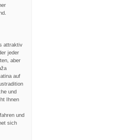
her
nd.
 attraktiv
der jeder
ten, aber
aža
atina auf
stradition
che und
ht Ihnen
ifahren und
net sich