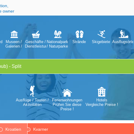
tion,
he owner
digkeiten
Museen /
Geschäfte /
Nationalparks
Strände
Skigebiete
Ausflugsörte
Galerien /
Dienstleistungen
/ Naturparke
en
Theater /
Opern
Ausflüge / Touren /
Ferienwohnungen
Hotels
Aktivitäten
Prüfen Sie diese
Vergleiche Preise !
Preise !
Kroatien
Kvarner