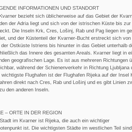
GENDE INFORMATIONEN UND STANDORT
varner bezieht sich üblicherweise auf das Gebiet der Kvar
en der Adria liegt und sich von der istrischen Küste bis zur 
eckt. Die Inseln Krk, Cres, Lošinj, Rab und Pag liegen im g
et, und der Küstenteil der Kvarner-Bucht erstreckt sich von
l der Ostküste Istriens bis hinunter in das Gebiet unterhalb d
hließlich das Innere des gesamten Areals. Kvarner liegt in e
nden geografischen Lage. Es ist aus mehreren Richtungen ü
eichbar, während der Schienenverkehr in Richtung Ljubljana
r wichtigste Flughafen ist der Flughafen Rijeka auf der Insel 
fahren direkt nach Cres, Rab und Lošinj und es gibt Linien 
zu den anderen Inseln.
LE – ORTE IN DER REGION
Stadt im Kvarner ist Rijeka, die auch ein wichtiger
tenpunkt ist. Die wichtigsten Städte im westlichen Teil sind