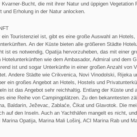
 Kvarner-Bucht, die mit ihrer Natur und üppigen Vegetation
ft und Erholung in der Natur anlocken.
NFT
ein Touristenziel ist, gibt es eine große Auswahl an Hotels,
nterkünften. An der Küste bieten alle größeren Städte Hotel
cht ist es notwendig, Opatija hervorzuheben, das mit einer g
 Hotelunterkünften wie dem Ambasador, Admiral und dem G
hrend ist und sogar Unterkünfte in einer großen Anzahl von V
et. Andere Städte wie Crikvenica, Novi Vinodolski, Rijeka u
ber ein großes Angebot an Hotels, Hostels und Privatunterkü
eln ist das Angebot sehr reichhaltig. Entlang der Küste und 
t es eine Reihe von Campingplätzen. Zu den bekanntesten zä
ina, Baldarin, Ježevac, Zablaće, Čikat und Glavotok. Die me
ch auf den Inseln. Auch an Yachthäfen mangelt es nicht, und
 Marina Opatija, Marina Mali Lošinj, ACI Marina Rab und Ma