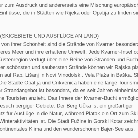
ur zum Ausdruck und andererseits eine Mischung europäisc
 Einflüsse, die in Städten wie Rijeka oder Opatija zu finden si
(SKIGEBIETE UND AUSFLÜGE AN LAND)
von ihrer Schönheit sind die Strände von Kvarner besonders
beres Meer und ihre erhaltene Umwelt. Jede Kvarner-Insel o
 Küstenregion verfügt über eine Reihe von Stränden und Buch
 der schönsten und saubersten Strände können wir Rajska pl
 auf Rab, Lišanj in Novi Vinodolski, Vela Plaža in Baška, Sl
Die Städte Opatija und Crikvenica haben eine lange Tourismu
hr Strandangebot ist besonders, da es seit Jahren einheimis
he Touristen anzieht. Das Innere der Kvarner-Bucht ermöglic
esuch bergiger Gebiete. Der Berg Učka ist ein großartiger
tz für Ausflüge in die Natur, während Platak ein Ort zum Sk
Winteraktivitäten ist. Die Stadt Fužine in Gorski Kotar zeich
kontinentales Klima und den wunderschönen Bajer-See aus.