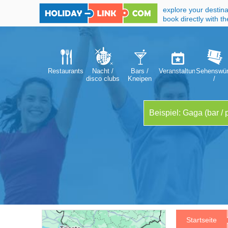
explore your destina
book directly with t
Restaurants
Nacht /
Bars /
Veranstaltungen
Sehenswür
disco clubs
Kneipen
/
Attraktion
Startseite