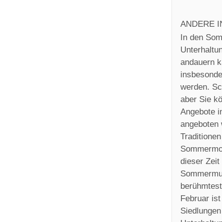
ANDERE I
In den Som
Unterhaltu
andauern k
insbesonde
werden. Sc
aber Sie k
Angebote in
angeboten 
Traditione
Sommermona
dieser Zeit
Sommermusi
berühmtest
Februar ist
Siedlungen 