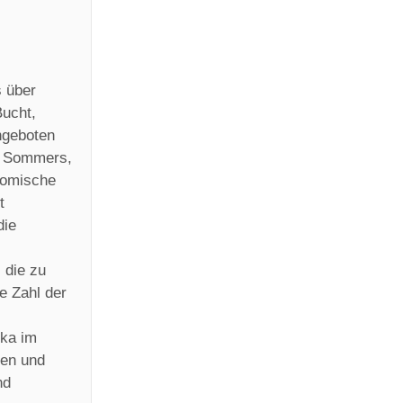
s über
Bucht,
ngeboten
s Sommers,
onomische
t
die
 die zu
e Zahl der
eka im
nen und
nd