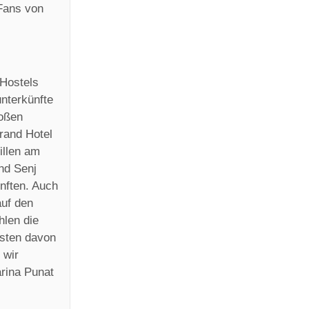
 Fans von
 Hostels
unterkünfte
roßen
rand Hotel
illen am
nd Senj
nften. Auch
auf den
hlen die
isten davon
 wir
rina Punat