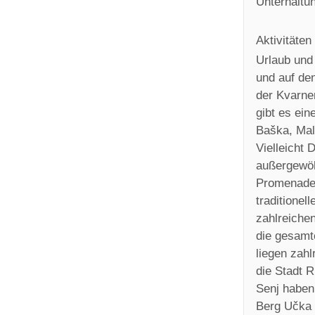
Unterhaltun
Aktivitäten
Urlaub und 
und auf de
der Kvarne
gibt es ein
Baška, Mali
Vielleicht 
außergewöh
Promenade 
traditione
zahlreiche
die gesamt
liegen zah
die Stadt R
Senj haben
Berg Učka 