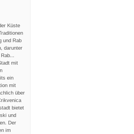
der Küste
raditionen
ag und Rab
, darunter
 Rab...
Stadt mit
n
ts ein
ion mit
chlich über
rikvenica
tadt bietet
lski und
en. Der
en im