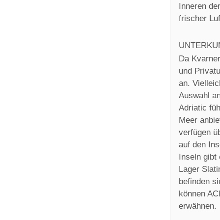
Inneren der
frischer Lu
UNTERKU
Da Kvarner 
und Privatu
an. Viellei
Auswahl an
Adriatic fü
Meer anbiet
verfügen ü
auf den Ins
Inseln gib
Lager Slat
befinden si
können ACI
erwähnen.