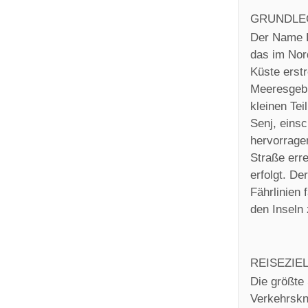
GRUNDLE
Der Name K
das im Nord
Küste erstr
Meeresgebi
kleinen Tei
Senj, einsc
hervorrage
Straße err
erfolgt. De
Fährlinien 
den Inseln 
REISEZIE
Die größte 
Verkehrskno