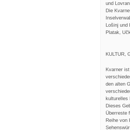
und Lovran
Die Kvarne
Inselverwal
Lošinj und
Platak, Uč
KULTUR, 
Kvarner ist
verschiede
den alten 
verschiede
kulturelles
Dieses Gebi
Überreste f
Reihe von 
Sehenswürd