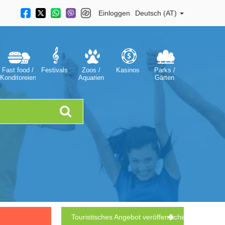
Einloggen
Deutsch (AT)
Fast food /
Festivals
Zoos /
Kasinos
Parks /
Konditoreien
Aquarien
Gärten
Touristisches Angebot veröffentlichen