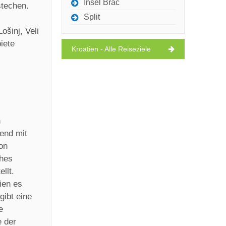
Insel Brac
stechen.
Split
ošinj, Veli
iete
Kroatien - Alle Reiseziele
h
nend mit
on
ches
llt.
ien es
gibt eine
e
e der