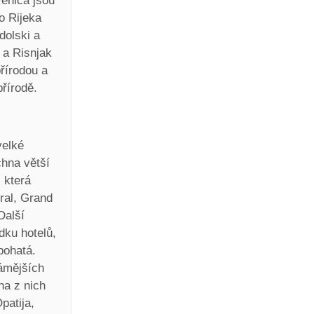
venica jsou
o Rijeka
dolski a
 a Risnjak
řírodou a
řírodě.
velké
chna větší
 která
ral, Grand
Další
dku hotelů,
bohatá.
ámějších
na z nich
patija,