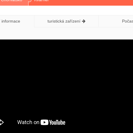
í informace
turistická zařízení
Počas