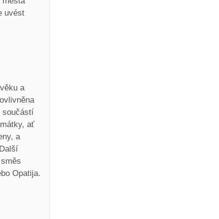
u města
e uvést
avěku a
ovlivněna
u součástí
amátky, ať
eny, a
Další
a směs
ebo Opatija.