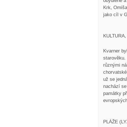
obydlené a 
Krk, Omišal
jako cíl v 
KULTURA,
Kvarner byl
starověku.
různými nár
chorvatské 
už se jedná
nachází se 
památky př
evropských 
PLÁŽE (L