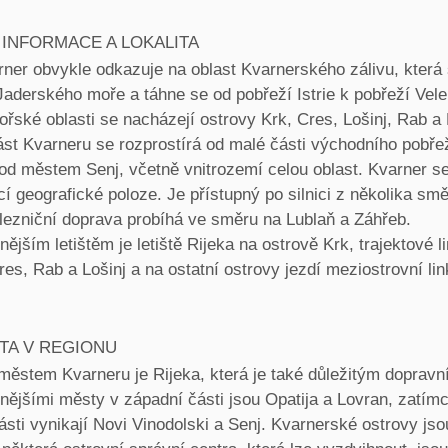
 INFORMACE A LOKALITA
ner obvykle odkazuje na oblast Kvarnerského zálivu, která
aderského moře a táhne se od pobřeží Istrie k pobřeží Vele
řské oblasti se nacházejí ostrovy Krk, Cres, Lošinj, Rab a
st Kvarneru se rozprostírá od malé části východního pobřeží
pod městem Senj, včetně vnitrozemí celou oblast. Kvarner s
cí geografické poloze. Je přístupný po silnici z několika smě
lezniční doprava probíhá ve směru na Lublaň a Záhřeb.
jším letištěm je letiště Rijeka na ostrově Krk, trajektové li
es, Rab a Lošinj a na ostatní ostrovy jezdí meziostrovní lin
STA V REGIONU
městem Kvarneru je Rijeka, která je také důležitým doprav
ějšími městy v západní části jsou Opatija a Lovran, zatím
sti vynikají Novi Vinodolski a Senj. Kvarnerské ostrovy jso