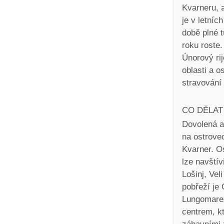
Kvarneru, a
je v letníc
době plné t
roku roste
Únorový ri
oblasti a o
stravování
CO DĚLAT
Dovolená a
na ostrove
Kvarner. O
lze navštív
Lošinj, Vel
pobřeží je
Lungomare a
centrem, k