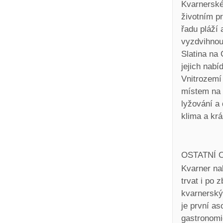
Kvarnerské
životním p
řadu pláží 
vyzdvihnou
Slatina na 
jejich nabíd
Vnitrozemí
místem na 
lyžování a 
klima a krá
OSTATNÍ 
Kvarner na
trvat i po
kvarnerský
je první as
gastronomi