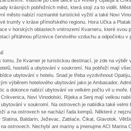
ařízeními. Vlastně po celé délce tzv Riviéry Opatija a Crik
dy krásných pobřežních měst, která stojí za to vidět. Měst
vní město nabízí rozmanité turistické vyžití a také Novi Vino
své trumfy v kráse přímořského regionu. Hora Učka a Platak
nace v horských oblastech vnitrozemí Kvarneru, které svou p
etací přitáhnou příznivce čerstvého vzduchu a odpočinku v p
NÍ
tomu, že Kvarner je turistickou destinací, je zde na výběr 
otelů, hostelů a ubytování v soukromí. Na pobřeží mají vše
ídce ubytování v hotelu. Snad je třeba vyzdvihnout Opatiju,
kým výběrem hotelového ubytování jako je Ambasador, Admi
tic a dokonce nabízí ubytování ve velkém počtu vil u moře. 
Crikvenica, Novi Vinodolski, Rijeka a Senj mají velkou nabí
 ubytování v soukromí. Na ostrovech je nabídka také velmi 
eží a na ostrovech se nachází řada kempů. Některé z nejzn
Slatina, Baldarin, Ježevac, Zablaće, Čikat, Glavotok. Větši
 na ostrovech. Nechybí ani mariny a jmenujme ACI Marina O