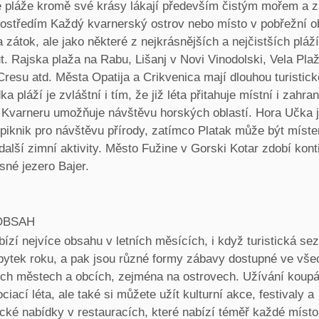
 pláže kromě své krásy lákají především čistým mořem a 
rostředím Každý kvarnerský ostrov nebo místo v pobřežní o
a zátok, ale jako některé z nejkrásnějších a nejčistších pl
t. Rajska plaža na Rabu, Lišanj v Novi Vinodolski, Vela Pla
Cresu atd. Města Opatija a Crikvenica mají dlouhou turisticko
ka pláží je zvláštní i tím, že již léta přitahuje místní i zahran
 Kvarneru umožňuje návštěvu horských oblastí. Hora Učka 
piknik pro návštěvu přírody, zatímco Platak může být míst
další zimní aktivity. Město Fužine v Gorski Kotar zdobí kont
sné jezero Bajer.
OBSAH
bízí nejvíce obsahu v letních měsících, i když turistická s
 zbytek roku, a pak jsou různé formy zábavy dostupné ve vše
ch městech a obcích, zejména na ostrovech. Užívání koupán
ociací léta, ale také si můžete užít kulturní akce, festivaly a
cké nabídky v restauracích, které nabízí téměř každé místo