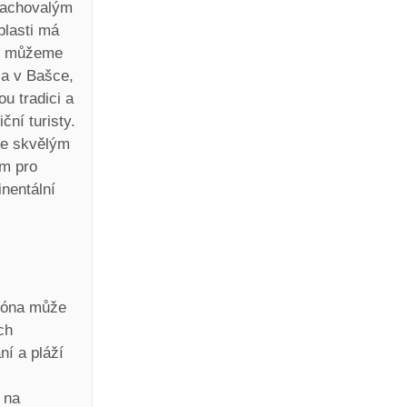
zachovalým
blasti má
áží můžeme
ža v Bašce,
u tradici a
iční turisty.
je skvělým
em pro
inentální
ezóna může
ch
í a pláží
 na