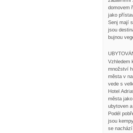
zábavními z
domovem řa
jako přísta
Senj mají 
jsou desti
bujnou veg
UBYTOVÁ
Vzhledem k 
množství h
města v nab
vede s vel
Hotel Adria
města jako 
ubytoven a
Podél pobř
jsou kempy 
se nachází