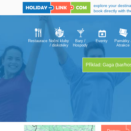
explore your destina
book directly with t
Restaurace
Noční kluby
Bary /
Eventy
Památky 
/ diskotéky
Hospody
Atrakce
Domov