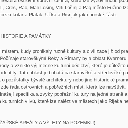
některá ostrovní správní centra, která lze vyzdvihnout, jso
j, Cres, Rab, Mali Lošinj, Veli Lošinj a Pag město Fužine lz
Gorski kotar a Platak, Učka a Risnjak jako horské části.
 HISTORIE A PAMÁTKY
 místem, kudy pronikaly různé kultury a civilizace již od pr
 Počínaje starověkými Řeky a Římany byla oblast Kvarneru 
ody a vzniklo výjimečné kulturní dědictví, které je důležito
identity. Tato oblast je bohatá na starověké a středověké p
 o pozůstatky bývalé architektury nebo jiné historické pram
zde řada ostrovních a pobřežních míst, která lze navštívit. 
inášejí specifika a zvyky pobřežní kultury na jedné straně 
kulturních vlivů, které lze nalézt ve městech jako Rijeka n
YŽAŘSKÉ AREÁLY A VÝLETY NA POZEMKU)