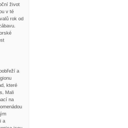
oční život
ou v té
ivalů rok od
 zábavu.
horské
ost
pobřeží a
egionu
d, které
s, Mali
nací na
promenádou
kým
i a