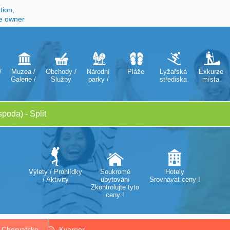
tion,
he owner
/
Muzea /
Obchody /
Národní
Pláže
Lyžařská
Exkurze
Galerie /
Služby
parky /
střediska
místa
Divadla /
Přírodní
Opery
parky
Výlety / Prohlídky
Soukromé
Hotely
/ Aktivity
ubytování
Srovnávat ceny !
Zkontrolujte tyto
ceny !
Chorvatsko
Kvarner