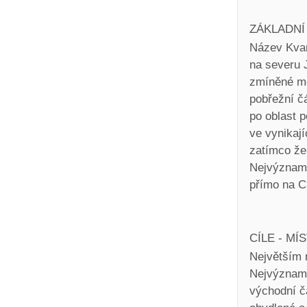
ZÁKLADNÍ
Název Kvar
na severu J
zmíněné mo
pobřežní čá
po oblast 
ve vynikají
zatímco že
Nejvýznamně
přímo na Cr
CÍLE - MÍ
Největším 
Nejvýznamn
východní čá