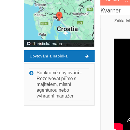
Kvarner
Základn
Turistická mapa
Ubytování a nabídka
Soukromé ubytování -
Rezervovat přímo s
majitelem, místní
agenturou nebo
výhradní manažer