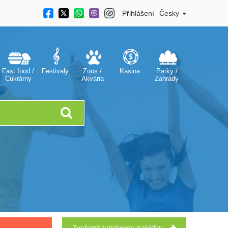
Přihlášení
Česky
Fast food /
Festivaly
Zoos /
Kasina
Parky /
Cukrárny
Akvária
Zahrady
Zveřejnit turistickou nabídku