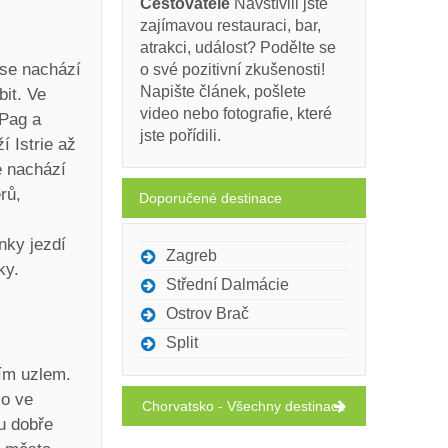
Cestovatelé
Navštívili jste
zajímavou restauraci, bar,
atrakci, událost? Podělte se
 se nachází
o své pozitivní zkušenosti!
Napište článek, pošlete
bit. Ve
video nebo fotografie, které
 Pag a
jste pořídili.
 Istrie až
e nachází
rů,
Doporučené destinace
nky jezdí
Zagreb
ky.
Střední Dalmácie
Ostrov Brač
Split
ním uzlem.
co ve
Chorvatsko - Všechny destinace
u dobře