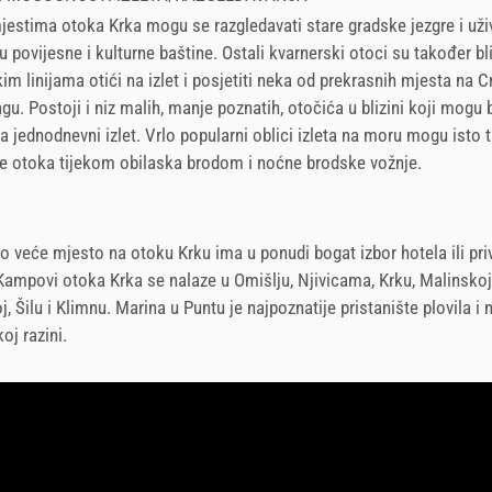
stima otoka Krka mogu se razgledavati stare gradske jezgre i uživ
u povijesne i kulturne baštine. Ostali kvarnerski otoci su također bl
m linijama otići na izlet i posjetiti neka od prekrasnih mjesta na C
agu. Postoji i niz malih, manje poznatih, otočića u blizini koji mogu b
a jednodnevni izlet. Vrlo popularni oblici izleta na moru mogu isto t
e otoka tijekom obilaska brodom i noćne brodske vožnje.
 veće mjesto na otoku Krku ima u ponudi bogat izbor hotela ili pri
ampovi otoka Krka se nalaze u Omišlju, Njivicama, Krku, Malinskoj
j, Šilu i Klimnu. Marina u Puntu je najpoznatije pristanište plovila i
oj razini.