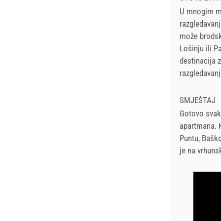
U mnogim mje
razgledavanj
može brodski
Lošinju ili P
destinacija z
razgledavanj
SMJEŠTAJ
Gotovo svako
apartmana. K
Puntu, Baško
je na vrhunsk