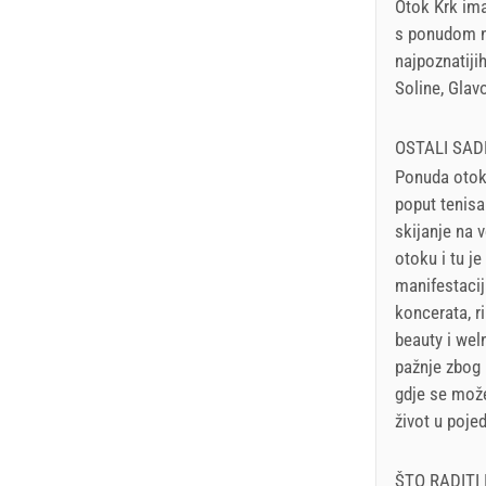
Otok Krk ima
s ponudom na
najpoznatijih
Soline, Glav
OSTALI SAD
Ponuda otoka
poput tenisa
skijanje na 
otoku i tu je
manifestacij
koncerata, ri
beauty i wel
pažnje zbog 
gdje se može
život u poje
ŠTO RADITI