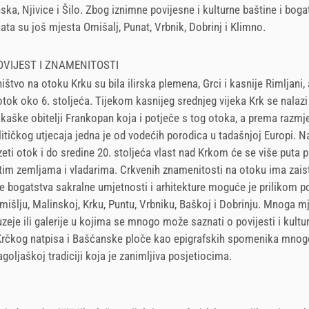
ska, Njivice i Šilo. Zbog iznimne povijesne i kulturne baštine i boga
ta su još mjesta Omišalj, Punat, Vrbnik, Dobrinj i Klimno.
OVIJEST I ZNAMENITOSTI
ištvo na otoku Krku su bila ilirska plemena, Grci i kasnije Rimljani, 
otok oko 6. stoljeća. Tijekom kasnijeg srednjeg vijeka Krk se nalaz
kaške obitelji Frankopan koja i potječe s tog otoka, a prema razmj
litičkog utjecaja jedna je od vodećih porodica u tadašnjoj Europi. N
eti otok i do sredine 20. stoljeća vlast nad Krkom će se više puta p
tim zemljama i vladarima. Crkvenih znamenitosti na otoku ima zai
e bogatstva sakralne umjetnosti i arhitekture moguće je prilikom p
išlju, Malinskoj, Krku, Puntu, Vrbniku, Baškoj i Dobrinju. Mnoga m
zeje ili galerije u kojima se mnogo može saznati o povijesti i kultur
Krčkog natpisa i Bašćanske ploče kao epigrafskih spomenika mnog
agoljaškoj tradiciji koja je zanimljiva posjetiocima.