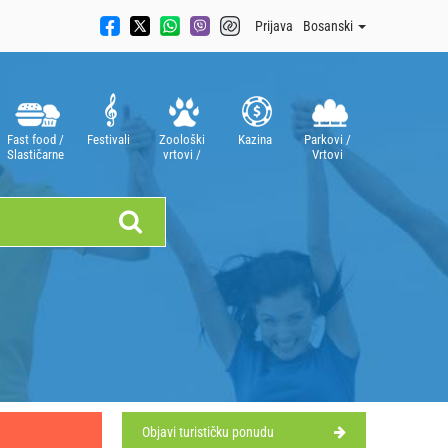
Prijava
Bosanski
Fast food /
Festivali
Zoološki
Kazina
Parkovi /
Slastičarne
vrtovi /
Vrtovi
Akvariji
Objavi turističku ponudu