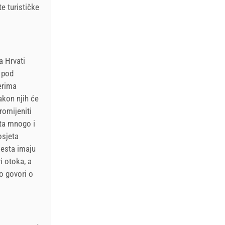
te turističke
a Hrvati
i pod
erima
akon njih će
romijeniti
sta mnogo i
osjeta
jesta imaju
i otoka, a
o govori o