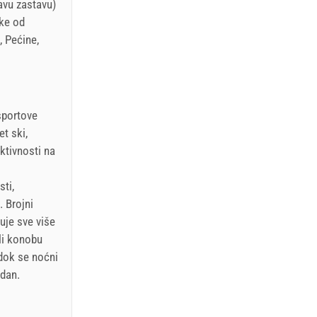
avu zastavu)
eke od
, Pećine,
sportove
et ski,
aktivnosti na
sti,
. Brojni
uje sve više
li konobu
 dok se noćni
 dan.