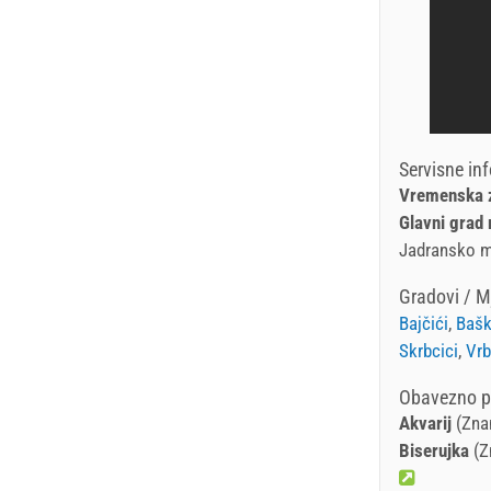
Servisne in
Vremenska z
Glavni grad 
Jadransko 
Gradovi / M
Bajčići
,
Baš
Skrbcici
,
Vrb
Obavezno po
Akvarij
(Znam
Biserujka
(Z