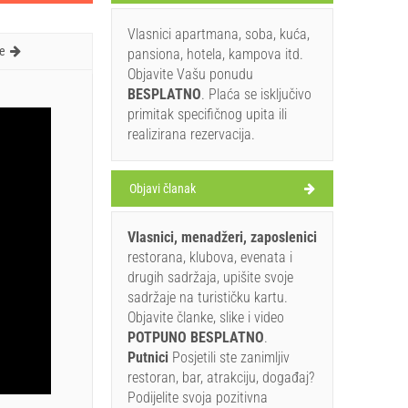
Vlasnici apartmana, soba, kuća,
e
pansiona, hotela, kampova itd.
Objavite Vašu ponudu
BESPLATNO
. Plaća se isključivo
primitak specifičnog upita ili
realizirana rezervacija.
Objavi članak
Vlasnici, menadžeri, zaposlenici
restorana, klubova, evenata i
drugih sadržaja, upišite svoje
sadržaje na turističku kartu.
Objavite članke, slike i video
POTPUNO BESPLATNO
.
Putnici
Posjetili ste zanimljiv
restoran, bar, atrakciju, događaj?
Podijelite svoja pozitivna