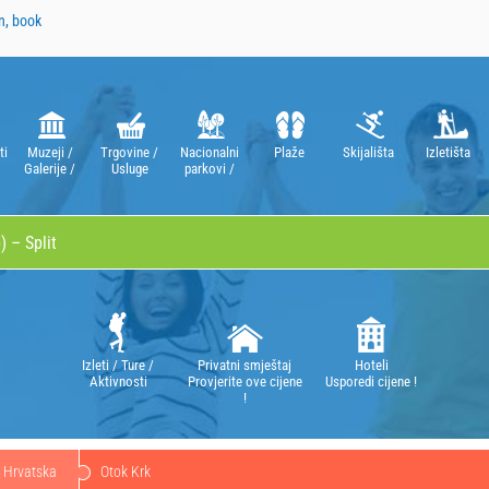
n, book
ti
Muzeji /
Trgovine /
Nacionalni
Plaže
Skijališta
Izletišta
Galerije /
Usluge
parkovi /
Kazališta /
Parkovi
Opere
prirode
Izleti / Ture /
Privatni smještaj
Hoteli
Aktivnosti
Provjerite ove cijene
Usporedi cijene !
!
Hrvatska
Otok Krk