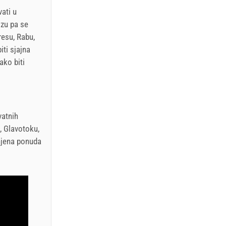
ati u
izu pa se
resu, Rabu,
iti sjajna
ako biti
vatnih
, Glavotoku,
 njena ponuda