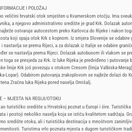
FORMACIJE I POLOŽAJ
 po veličini hrvatski otok smješten u Kvarnerskom otočju. Ima sve
nika, a njegovo administrativno središte je grad Krk. Dolazak aut
najbrže ostvaruje autocestom preko Karlovca do Rijeke i nakon toga
sta koji spaja otok Krk s kopnom. Iz smjera Slovenije se odabire 
 i nastavlja se prema Rijeci, a za dolazak iz Italije se odabire graničn
ođer se nastavlja prema Rijeci. Dolazak autobusom ili vlakom se pr
on toga se presjeda za Krk. Iz luke Rijeka je predviđeno i putovanje
ske linije Krk još povezuju s otokom Cresom (linija Valbiska-Merag
iska-Lopar). Odabirom putovanja zrakoplovom se najbrže dolazi do Kr
ena Zračna luka Rijeka pored naselja Omišalj.
E – MJESTA NA REGIJI/OTOKU
kao turističko središte u Hrvatskoj poznat u Europi i šire. Turističk
ta i postoji nekoliko naselja koja se ističu kvalitetom sadržaja. Gr
vno središte otoka, ali i turistička destinacija s mnoštvom zanimljiv
amenitosti. Turistima vrlo poznata mjesta s dugom turističkom trad