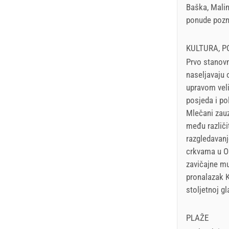
Baška, Malin
ponude pozna
KULTURA, P
Prvo stanovn
naseljavaju 
upravom veli
posjeda i po
Mlečani zauz
među različi
razgledavanj
crkvama u Om
zavičajne mu
pronalazak 
stoljetnoj gl
PLAŽE