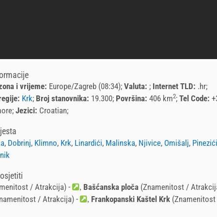
formacije
ona i vrijeme:
Europe/Zagreb (08:34)
Valuta:
Internet TLD:
.hr
2
regije:
Krk
Broj stanovnika:
19.300
Površina:
406 km
Tel Code:
+
more
Jezici:
Croatian
jesta
ka
,
Dobrinj
,
Klimno
,
Krk
,
Linardići
,
Malinska
,
Njivice
,
Omišalj
,
Pinezić
nik
sjetiti
enitost / Atrakcija) -
Bašćanska ploča
(Znamenitost / Atrakcij
namenitost / Atrakcija) -
Frankopanski Kaštel Krk
(Znamenitost /