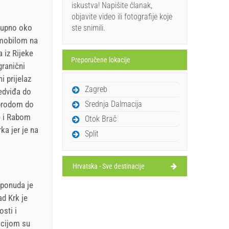
iskustva! Napišite članak,
objavite video ili fotografije koje
ukupno oko
ste snimili.
omobilom na
 iz Rijeke
Preporučene lokacije
granični
i prijelaz
Zagreb
edviđa do
Srednja Dalmacija
 brodom do
) i Rabom
Otok Brač
ka jer je na
Split
Hrvatska - Sve destinacije
a ponuda je
ad Krk je
osti i
icijom su