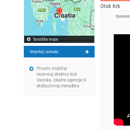
Otok Krk
Osnovne 
Turistička mapa
Smještaj i ponuda
Privatni smještaj -
rezerviraj direktno kod
vlasnika, lokalne agencije ili
ekskluzivnog menađera