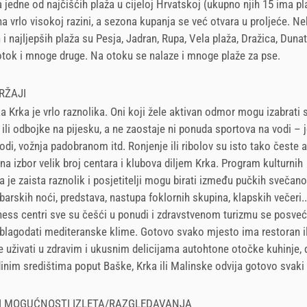
 jedne od najčišćih plaža u cijeloj Hrvatskoj (ukupno njih 15 ima pl
 vrlo visokoj razini, a sezona kupanja se već otvara u proljeće. N
 i najljepših plaža su Pesja, Jadran, Rupa, Vela plaža, Dražica, Dunat
otok i mnoge druge. Na otoku se nalaze i mnoge plaže za pse.
RŽAJI
 Krka je vrlo raznolika. Oni koji žele aktivan odmor mogu izabrati 
 ili odbojke na pijesku, a ne zaostaje ni ponuda sportova na vodi – j
vodi, vožnja padobranom itd. Ronjenje ili ribolov su isto tako česte 
 na izbor velik broj centara i klubova diljem Krka. Program kulturnih
a je zaista raznolik i posjetitelji mogu birati između pučkih svečano
barskih noći, predstava, nastupa foklornih skupina, klapskih večeri..
ness centri sve su češći u ponudi i zdravstvenom turizmu se posveć
blagodati mediteranske klime. Gotovo svako mjesto ima restoran i
 uživati u zdravim i ukusnim delicijama autohtone otočke kuhinje,
dinim središtima poput Baške, Krka ili Malinske odvija gotovo svaki
 I MOGUĆNOSTI IZLETA/RAZGLEDAVANJA