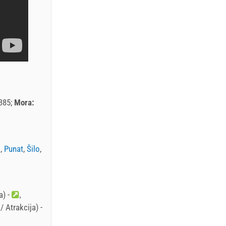
385
Mora:
i
,
Punat
,
Šilo
,
a) -
 Atrakcija) -