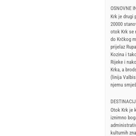
OSNOVNE IN
Krk je drugi
20000 stanov
otok Krk se 
do Krčkog mo
prijelaz Rupa
Kozina i tak
Rijeke i nak
Krka, a brod
(linija Valb
njemu smješt
DESTINACIJ
Otok Krk je 
iznimno boga
administrati
kulturnih zn