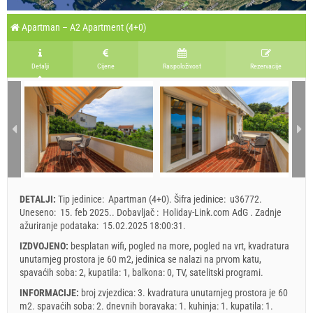
Apartman – A2 Apartment (4+0)
Detalji
Cijene
Raspoloživost
Rezervacije
DETALJI:
Tip jedinice:
Apartman (4+0)
.
Šifra jedinice:
u36772
.
Uneseno:
15. feb 2025.
.
Dobavljač :
Holiday-Link.com AdG
.
Zadnje
ažuriranje podataka:
15.02.2025 18:00:31
.
IZDVOJENO:
besplatan wifi, pogled na more, pogled na vrt, kvadratura
unutarnjeg prostora je 60 m2, jedinica se nalazi na prvom katu,
spavaćih soba: 2, kupatila: 1, balkona: 0, TV, satelitski programi.
INFORMACIJE:
broj zvjezdica: 3. kvadratura unutarnjeg prostora je 60
m2. spavaćih soba: 2. dnevnih boravaka: 1. kuhinja: 1. kupatila: 1.