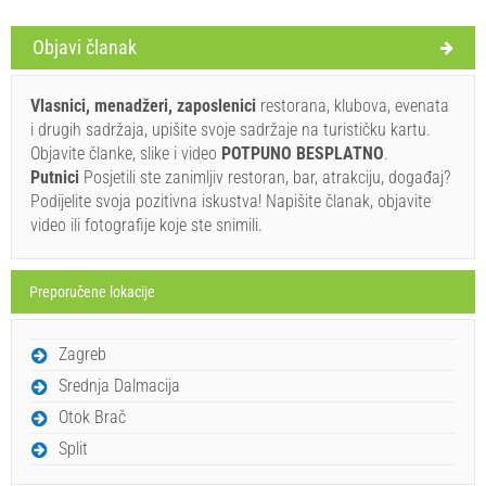
Uvjeti i odredbe dobavljača
Objavi članak
Rezervirajte i čekajte na potvrdu
Vlasnici, menadžeri, zaposlenici
restorana, klubova, evenata
Ukoliko ne želite odmah rezervirati i imate još pitanja, upišite ih ispod i
i drugih sadržaja, upišite svoje sadržaje na turističku kartu.
kliknite ˝Pošalji upit˝.
Objavite članke, slike i video
POTPUNO BESPLATNO
.
Putnici
Posjetili ste zanimljiv restoran, bar, atrakciju, događaj?
Podijelite svoja pozitivna iskustva! Napišite članak, objavite
video ili fotografije koje ste snimili.
Preporučene lokacije
Pošalji upit
Zagreb
Srednja Dalmacija
Otok Brač
Split