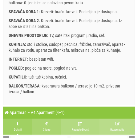
balkona: 0. jedinica se nalazi
na prvom katu
.
SPAVAĆA SOBA 1:
Kreveti:
bračni krevet
. Posteljina je dostupna.
SPAVAĆA SOBA 2:
Kreveti:
bračni krevet
. Posteljina je dostupna. Iz
sobe se izlazi na balkon.
DNEVNE PROSTORIJE:
TV
,
satelitski programi
,
radio
,
sef
.
KUHINJA:
stol i stolice
,
sudoper
,
pećnica
,
frižider
,
zamrzivač
,
aparat -
kuhalo za vodu
,
aparat za filter kafu
,
mikrovalna
,
ploča za kuhanje
.
INTERNET:
besplatan wifi
.
POGLED:
pogled na more
,
pogled na vrt
.
KUPATILO:
tuš
,
tuš kabina
,
ručnici
.
BALKON/TERASA:
kvadratura balkona / terase je 10 m2.
privatna
terasa / balkon
.
Legenda: termini s
red
pozadinom su rezervirani
A2 Apartment (4+0) : Prices 2026 EUR
Apartman – A4 Apartment (4+1)
Polja označena s zvijedicom (*) su obavezna!
august
2026
4. jul 2026.
9. aug 2026.
29. aug 2026.
12. sep 2
Br. osoba
8. aug 2026.
28. aug 2026.
11. sep 2026.
22. okt 2
Detalji
Cijene
Raspoloživost
Rezervacije
SU
MO
TU
WE
TH
FR
SA