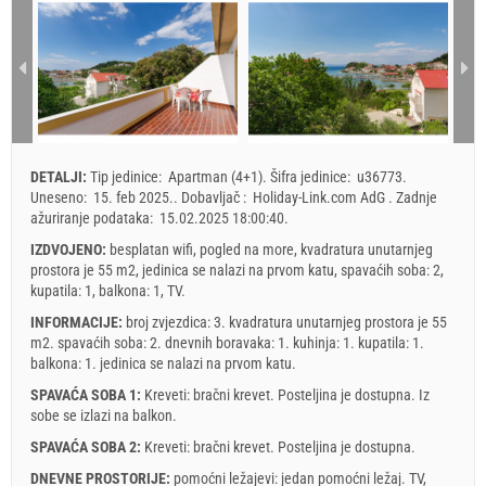
1 - 4
142.86 EUR
142.86 EUR
128.57 EUR
121.43 
1
min. Noćenja
5
7
3
3
2
3
4
5
6
7
8
dolazak
Svaki dan
Svaki dan
Svaki dan
Svaki d
9
10
11
12
13
14
15
16
17
18
19
20
21
22
Prikazana cijena je po jedinici za određeni broj osoba.
Ponude:
23
24
25
26
27
28
29
Holiday-Link plaća: 6. okt 2025. - 31. dec 2026. / - 10 %
DETALJI:
Tip jedinice:
Apartman (4+1)
.
Šifra jedinice:
u36773
.
30
31
Uneseno:
15. feb 2025.
.
Dobavljač :
Holiday-Link.com AdG
.
Zadnje
Obavezno:
Prijava gostiju (01.07. - 31.08): 10 EUR (once - za_person),
ažuriranje podataka:
15.02.2025 18:00:40
.
Prijava gostiju (01.01 - 30.06. / 01.09. - 31.12.): 5 EUR (once -
za_person)
IZDVOJENO:
besplatan wifi, pogled na more, kvadratura unutarnjeg
prostora je 55 m2, jedinica se nalazi na prvom katu, spavaćih soba: 2,
kupatila: 1, balkona: 1, TV.
INFORMACIJE:
broj zvjezdica: 3. kvadratura unutarnjeg prostora je 55
m2. spavaćih soba: 2. dnevnih boravaka: 1. kuhinja: 1. kupatila: 1.
balkona: 1. jedinica se nalazi
na prvom katu
.
SPAVAĆA SOBA 1:
Kreveti:
bračni krevet
. Posteljina je dostupna. Iz
sobe se izlazi na balkon.
SPAVAĆA SOBA 2:
Kreveti:
bračni krevet
. Posteljina je dostupna.
DNEVNE PROSTORIJE:
pomoćni ležajevi:
jedan pomoćni ležaj
.
TV
,