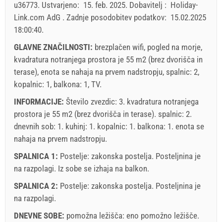
u36773
.
Ustvarjeno:
15. feb. 2025
.
Dobavitelj :
Holiday-
Holiday-Link plača: 6. okt. 2025 - 31. dec. 2026 / - 10 %
Link.com AdG
.
Zadnje posodobitev podatkov:
15.02.2025
18:00:40
.
Obvezno:
Prijava gostov (01.07. - 31.08): 10 EUR (once -
za_person), Prijava gostov (01.01 - 30.06. / 01.09. - 31.12.):
GLAVNE ZNAČILNOSTI:
brezplačen wifi, pogled na morje,
5 EUR (once - za_person)
kvadratura notranjega prostora je 55 m2 (brez dvorišča in
terase), enota se nahaja na prvem nadstropju, spalnic: 2,
kopalnic: 1, balkona: 1, TV.
INFORMACIJE:
Število zvezdic: 3. kvadratura notranjega
prostora je 55 m2 (brez dvorišča in terase). spalnic: 2.
dnevnih sob: 1. kuhinj: 1. kopalnic: 1. balkona: 1. enota se
nahaja
na prvem nadstropju
.
SPALNICA 1:
Postelje:
zakonska postelja
. Posteljnina je
na razpolagi. Iz sobe se izhaja na balkon.
SPALNICA 2:
Postelje:
zakonska postelja
. Posteljnina je
na razpolagi.
Pravila in pogoji dobavitelja
DNEVNE SOBE:
Rezervirajte in počakajte na potrditev
pomožna ležišča:
eno pomožno ležišče
.