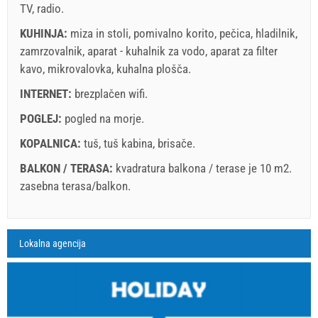
TV
,
radio
.
Če ne želite rezervirati vnaprej in imate dodatna vprašanja,
KUHINJA:
miza in stoli
,
pomivalno korito
,
pečica
,
hladilnik
,
jih zapišite spodaj in kliknite "Pošlji povpraševanje".
zamrzovalnik
,
aparat - kuhalnik za vodo
,
aparat za filter
kavo
,
mikrovalovka
,
kuhalna plošča
.
INTERNET:
brezplačen wifi
.
POGLEJ:
pogled na morje
.
KOPALNICA:
tuš
,
tuš kabina
,
brisače
.
Pošlji povpraševanje
BALKON / TERASA:
kvadratura balkona / terase je 10 m2.
zasebna terasa/balkon
.
Legenda: termini z red ozadjem so rezervirani
A4 Apartment (4+1) : Prices 2026 EUR
Lokalna agencija
Polja označena z zvezdico (*) so obvezna!
august
2026
4. jul. 2026
29. avg. 2026
12. sep. 202
Št. Oseb
28. avg. 2026
11. sep. 2026
22. okt. 202
SU
MO
TU
WE
TH
FR
SA
1 - 4
142.86 EUR
128.57 EUR
107.14 EUR
1