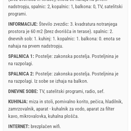
nadstropju, spalnic: 2, kopalnic: 1, balkona: 0, TV, satelitski
programi.
INFORMACIJE:
Število zvezdic: 3. kvadratura notranjega
prostora je 60 m2 (brez dvorišča in terase). spalnic: 2.
dnevnih sob: 1. kuhinj: 1. kopalnic: 1. balkona: 0. enota se
nahaja
na prvem nadstropju
.
SPALNICA 1:
Postelje:
zakonska postelja
. Posteljnina je
na razpolagi.
SPALNICA 2:
Postelje:
zakonska postelja
. Posteljnina je
na razpolagi. Iz sobe se izhaja na balkon.
DNEVNE SOBE:
TV
,
satelitski programi
,
radio
,
sef
.
KUHINJA:
miza in stoli
,
pomivalno korito
,
pečica
,
hladilnik
,
zamrzovalnik
,
aparat - kuhalnik za vodo
,
aparat za filter
kavo
,
mikrovalovka
,
kuhalna plošča
.
INTERNET:
brezplačen wifi
.