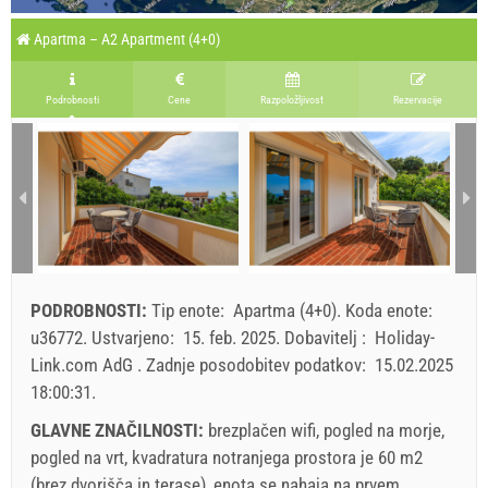
Apartma – A2 Apartment (4+0)
Podrobnosti
Cene
Razpoložljivost
Rezervacije
PODROBNOSTI:
Tip enote:
Apartma (4+0)
.
Koda enote:
u36772
.
Ustvarjeno:
15. feb. 2025
.
Dobavitelj :
Holiday-
Link.com AdG
.
Zadnje posodobitev podatkov:
15.02.2025
18:00:31
.
GLAVNE ZNAČILNOSTI:
brezplačen wifi, pogled na morje,
pogled na vrt, kvadratura notranjega prostora je 60 m2
(brez dvorišča in terase), enota se nahaja na prvem