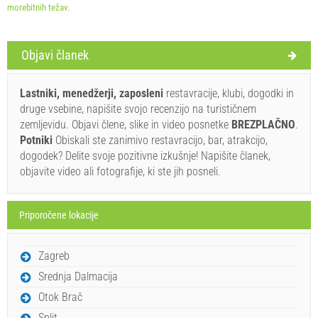
morebitnih težav.
Objavi članek
Pravila in pogoji dobavitelja
Lastniki, menedžerji, zaposleni
restavracije, klubi, dogodki in
Rezervirajte in počakajte na potrditev
druge vsebine, napišite svojo recenzijo na turističnem
zemljevidu. Objavi člene, slike in video posnetke
BREZPLAČNO
.
Če ne želite rezervirati vnaprej in imate dodatna vprašanja,
Potniki
Obiskali ste zanimivo restavracijo, bar, atrakcijo,
jih zapišite spodaj in kliknite "Pošlji povpraševanje".
dogodek? Delite svoje pozitivne izkušnje! Napišite članek,
objavite video ali fotografije, ki ste jih posneli.
Priporočene lokacije
Zagreb
Pošlji povpraševanje
Srednja Dalmacija
Otok Brač
Split