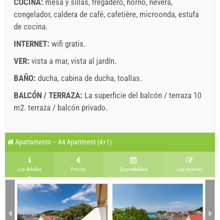
COCINA:
mesa y sillas
,
fregadero
,
horno
,
nevera
,
congelador
,
caldera de café
,
cafetière
,
microonda
,
estufa
de cocina
.
INTERNET:
wifi gratis
.
VER:
vista a mar
,
vista al jardín
.
BAÑO:
ducha
,
cabina de ducha
,
toallas
.
BALCÓN / TERRAZA:
La superficie del balcón / terraza 10
m2.
terraza / balcón privado
.
Leyenda: Las fechas con red el fondo están reservadas
A2 Apartment (4+0) : Prices 2026 EUR
Apartamento – A4 Apartment (4+1)
Los campos marcados con estrella (*) son obligatorios!
agosto
2026
4 jul. 2026
9 ago. 2026
29 ago. 2026
No. personas
Los detalles
Precios
Disponibilidad
Las reservas
8 ago. 2026
28 ago. 2026
11 sept. 2026
L
M
X
J
V
S
D
1 - 4
142.86 EUR
142.86 EUR
128.57 EUR
1
2
min. noches
5
7
3
3
4
5
6
7
8
9