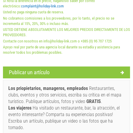
Si nota la diferencia en el precio, háganoslo saber por correo
electrónico:
complaint@holiday-link.com
Usted no paga ninguna cuota de reserva.
No cobramos comisiones a los proveedores, por lo tanto, el precio no se
incrementa al 15%, 20%, 30% o incluso más.
USTED OBTIENE ABSOLUTAMENTE LOS MEJORES PRECIOS DIRECTAMENTE DE LOS
PROVEEDORES.
Contacte con nosotros en info@holiday-link.com o +385 (0) 95 707 1725
Apoyo real por parte de una agencia local durante su estadía y asistencia para
resolver todos los problemas posibles.
Términos y condiciones del proveedor
Publicar un artículo
Reserve y espere la confirmación
Los priopietarios, manageros, empleados
Restaurantes,
Si no desea reservar de inmediato y tiene más preguntas,
clubs, eventos y otros servicios, escriba su crítica en el mapa
por favor, complete y haga clic en "Enviar una consulta".
turístico. Publique artículos, fotos y video
GRATIS
.
Los viajeros
Ha visitado un restaurante, bar, la atracción, el
evento interesante? Comparta su experiencias positivas!
Escriba un artículo, publique un video o las fotos que ha
tomado.