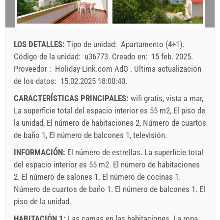
10
11
12
13
14
15
16
La llegada
Cualquier día
Cualquier día
Cualquier día
17
18
19
20
21
22
23
24
25
26
27
28
29
30
El precio vale para un numero determinado di personas
LOS DETALLES:
Tipo de unidad:
Apartamento (4+1)
.
Las ofertas:
31
Código de la unidad:
u36773
.
Creado en:
15 feb. 2025
.
Holiday-Link paga: 6 oct. 2025 - 31 dic. 2026 / - 10 %
Proveedor :
Holiday-Link.com AdG
.
Ultima actualización
de los datos:
15.02.2025 18:00:40
.
Obligatorio:
La registracion (01.07. - 31.08): 10 EUR (once -
para_person), La registracion (01.01 - 30.06. / 01.09. -
CARACTERÍSTICAS PRINCIPALES:
wifi gratis, vista a mar,
31.12.): 5 EUR (once - para_person)
La superficie total del espacio interior es 55 m2, El piso de
la unidad, El número de habitaciones 2, Número de cuartos
de baño 1, El número de balcones 1, televisión.
INFORMACIÓN:
El número de estrellas. La superficie total
del espacio interior es 55 m2. El número de habitaciones
2. El número de salones 1. El número de cocinas 1.
Número de cuartos de baño 1. El número de balcones 1. El
piso de la unidad.
HABITACIÓN 1:
Las camas en las habitaciones. La ropa