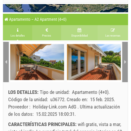
Apartamento – A2 Apartment (4+0)
Los detalles
Precios
Disponibilidad
Las reservas
LOS DETALLES:
Tipo de unidad:
Apartamento (4+0)
.
Código de la unidad:
u36772
.
Creado en:
15 feb. 2025
.
Proveedor :
Holiday-Link.com AdG
.
Ultima actualización
de los datos:
15.02.2025 18:00:31
.
CARACTERÍSTICAS PRINCIPALES:
wifi gratis, vista a mar,