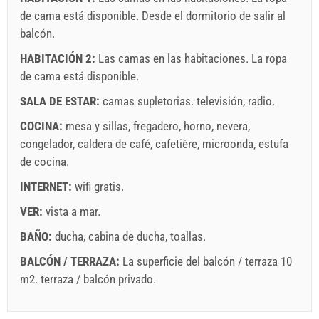
de cama está disponible. Desde el dormitorio de salir al
balcón.
Términos y condiciones del proveedor
HABITACIÓN 2:
Las camas en las habitaciones. La ropa
Reserve y espere la confirmación
de cama está disponible.
Si no desea reservar de inmediato y tiene más preguntas,
SALA DE ESTAR:
camas supletorias.
televisión
,
radio
.
por favor, complete y haga clic en "Enviar una consulta".
COCINA:
mesa y sillas
,
fregadero
,
horno
,
nevera
,
congelador
,
caldera de café
,
cafetière
,
microonda
,
estufa
de cocina
.
INTERNET:
wifi gratis
.
VER:
vista a mar
.
Enviar una consulta
BAÑO:
ducha
,
cabina de ducha
,
toallas
.
BALCÓN / TERRAZA:
La superficie del balcón / terraza 10
m2.
terraza / balcón privado
.