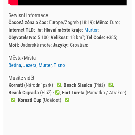
Servisní informace
Časová zóna a čas:
Europe/Zagreb (18:19)
Měna:
Euro
Internet TLD:
.hr
Hlavní město kraje:
Murter
2
Obyvatelstvo:
5 100
Velikost:
18 km
Tel Code:
+385
Moří:
Jaderské moře
Jazyky:
Croatian
Města/Místa
Betina
,
Jezera
,
Murter
,
Tisno
Musíte vidět
Kornati
(Národní park) -
Beach Slanica
(Pláž) -
Beach Čigrađa
(Pláž) -
Fort Tureta
(Památka / Atrakce)
-
Kornati Cup
(Událost) -