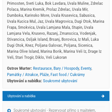
Primosten, Sveti Luka, Bok Lavdara, Uvala Muline, Zdrelac
Polaca, Marina Kremik, Prolaz Zdrelac, Uvala Mir,
Dumboka, Karinsko More, Uvala Krusevica, Sabusica,
Uvala Kucica Mul, Jaz, Uvala Magrovica, Dugi Otok, Marina
Frapa, Smokvica, Uvala Lamjana Mala, Stupin, Uvala
Lamjana Vela, Krusevo, Razanj, Zmanscica, Vodenjak,
Stivancica, Osljak Island, Brsanj, Borovica, Iz Mali, Luka
Dugi Otok, Knez, Poljana Galovac, Poljana, Sicenica,
Marina Olive Island, Marina Borik, Marina Veli Iz, Drage Iz
Veli, Stari Trogir, Diklo, Veli Lukoran
Ostrov Murter:
Restaurace
,
Bary / Hospody
,
Eventy
,
Památky / Atrakce
,
Pláže
,
Fast food / Cukrárny
Ubytování a nabídka:
Soukromé ubytování
Ubytování a nabídka
Ostrov Murter Počasí
ČTVRTEK
Soukromé ubytování - Rezervovat přímo s majitelem,