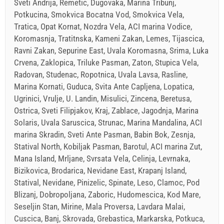
Sveti Andrija, Remetic, Dugovaka, Marina Tribunj,
Potkucina, Smokvica Bocatna Vod, Smokvica Vela,
Tratica, Opat Kornat, Nozdra Vela, ACI marina Vodice,
Koromasnja, Tratitnska, Kameni Zakan, Lemes, Tijascica,
Ravni Zakan, Sepurine East, Uvala Koromasna, Srima, Luka
Crvena, Zaklopica, Triluke Pasman, Zaton, Stupica Vela,
Radovan, Studenac, Ropotnica, Uvala Lavsa, Rasline,
Marina Kornati, Guduca, Svita Ante Capljena, Lopatica,
Ugrinici, Vrulje, U. Landin, Misulici, Zincena, Beretusa,
Ostrica, Sveti Filipjakov, Kraj, Zablace, Jagodnja, Marina
Solaris, Uvala Saruscica, Strunac, Marina Mandalina, ACI
marina Skradin, Sveti Ante Pasman, Babin Bok, Zesnja,
Statival North, Kobiljak Pasman, Barotul, ACI marina Zut,
Mana Island, Mrljane, Svrsata Vela, Celinja, Levrnaka,
Bizikovica, Brodarica, Nevidane East, Krapanj Island,
Statival, Nevidane, Pinizelic, Spinate, Leso, Clamoc, Pod
Blizanj, Dobropoljana, Zaboric, Hudomescica, Kod Mare,
Seseljin Stan, Mirine, Mala Proversa, Lavdara Malai,
Cuscica, Banj, Skrovada, Grebastica, Markarska, Potkuca,