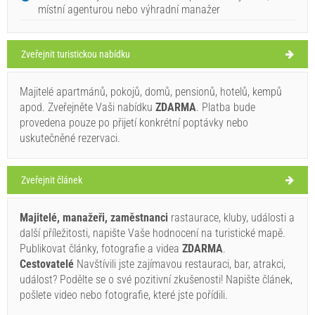
místní agenturou nebo výhradní manažer
Chorvatsko
,
Ostrov Murter
,
Turistická mapa
MURTER
Zveřejnit turistickou nabídku
Majitelé apartmánů, pokojů, domů, pensionů, hotelů, kempů
Štikadenta (Restaurant) Jezera
apod. Zveřejněte Vaši nabídku
ZDARMA
. Platba bude
32°C
provedena pouze po přijetí konkrétní poptávky nebo
uskutečněné rezervaci.
jasno
Zveřejnit článek
Rychlost větru: 5.89 km/h
Majitelé, manažeři, zaměstnanci
rastaurace, kluby, události a
pátek,
35°C
jasno
další příležitosti, napište Vaše hodnocení na turistické mapě.
07.08.26
Ivan Nane (Facebook page)
Publikovat články, fotografie a videa
ZDARMA
.
Address:
Kralja Krešimira IV 8
Tel:
0912210799
sobota,
Cestovatelé
Navštívili jste zajímavou restauraci, bar, atrakci,
29°C
jasno
E-mail:
hello@stikadenta.com
WORKING HOURS
událost? Podělte se o své pozitivní zkušenosti! Napište článek,
08.08.26
pošlete video nebo fotografie, které jste pořídili.
neděle,
Musí navštívit(/)
Vidět(/)
Přejít(/)
29°C
jasno