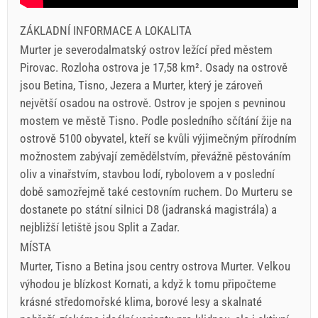
ZÁKLADNÍ INFORMACE A LOKALITA
Murter je severodalmatský ostrov ležící před městem
Pirovac. Rozloha ostrova je 17,58 km². Osady na ostrově
jsou Betina, Tisno, Jezera a Murter, který je zároveň
největší osadou na ostrově. Ostrov je spojen s pevninou
mostem ve městě Tisno. Podle posledního sčítání žije na
ostrově 5100 obyvatel, kteří se kvůli výjimečným přírodním
možnostem zabývají zemědělstvím, převážně pěstováním
oliv a vinařstvím, stavbou lodí, rybolovem a v poslední
době samozřejmě také cestovním ruchem. Do Murteru se
dostanete po státní silnici D8 (jadranská magistrála) a
nejbližší letiště jsou Split a Zadar.
MÍSTA
Murter, Tisno a Betina jsou centry ostrova Murter. Velkou
výhodou je blízkost Kornati, a když k tomu připočteme
krásné středomořské klima, borové lesy a skalnaté