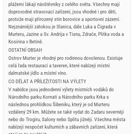
plážemi lákají návštěvníky z celého světa. Všechny mají
doprovodné stravovací zařízení, jsou vhodné i pro děti,
protože mají přirozený stín borovice a sportovní zázemí.
Nejznámější zátokou je Slanica, dále Luka a Čigrada v
Murteru, Jazine a Sv. Andrija v Tisnu, Zdrače, Plitka voda a
Kosirina v Betině.
OSTATNÍ OBSAH
Ostrov Murter je vhodný pro rodinnou dovolenou. Existuje
celá řada restaurací a taveren, které nabízejí místní
dalmatské jídlo a místní víno.
CO DĚLAT A PŘÍLEŽITOSTI NA VÝLETY
V nabídce jsou jednodenní výlety místních vodáků do
Národního parku Kornati a Národního parku Krka s
následnou prohlídkou Šibeniku, který je od Murteru
vzdálený 29 km. Můžete se také vydat do Zadaru severněji
nebo do Trogiru, Salony nebo Splitu jižněji. Všechna města
nabízejí nespočet kulturních a zábavních zařízení, která