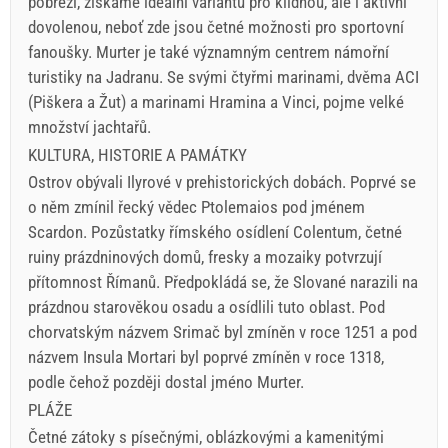
pobřeží, získáme ideální variantu pro klidnou, ale i aktivní
dovolenou, neboť zde jsou četné možnosti pro sportovní
fanoušky. Murter je také významným centrem námořní
turistiky na Jadranu. Se svými čtyřmi marinami, dvěma ACI
(Piškera a Žut) a marinami Hramina a Vinci, pojme velké
množství jachtařů.
KULTURA, HISTORIE A PAMÁTKY
Ostrov obývali Ilyrové v prehistorických dobách. Poprvé se
o něm zmínil řecký vědec Ptolemaios pod jménem
Scardon. Pozůstatky římského osídlení Colentum, četné
ruiny prázdninových domů, fresky a mozaiky potvrzují
přítomnost Římanů. Předpokládá se, že Slované narazili na
prázdnou starověkou osadu a osídlili tuto oblast. Pod
chorvatským názvem Srimač byl zmíněn v roce 1251 a pod
názvem Insula Mortari byl poprvé zmíněn v roce 1318,
podle čehož později dostal jméno Murter.
PLÁŽE
Četné zátoky s písečnými, oblázkovými a kamenitými