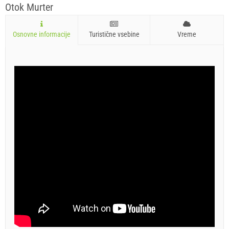
Otok Murter
Osnovne informacije
Turistične vsebine
Vreme