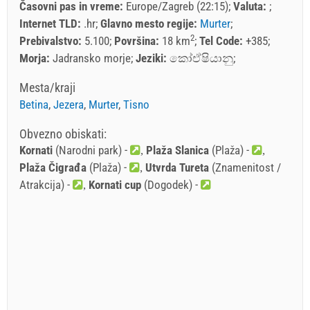
Časovni pas in vreme:
Europe/Zagreb (22:15)
Valuta:
Internet TLD:
.hr
Glavno mesto regije:
Murter
2
Prebivalstvo:
5.100
Površina:
18 km
Tel Code:
+385
Morja:
Jadransko morje
Jeziki:
කෝඒෂියානු
Mesta/kraji
Betina
,
Jezera
,
Murter
,
Tisno
Obvezno obiskati:
Kornati
(Narodni park) -
Plaža Slanica
(Plaža) -
Plaža Čigrađa
(Plaža) -
Utvrda Tureta
(Znamenitost /
Atrakcija) -
Kornati cup
(Dogodek) -