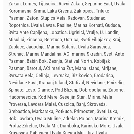
Zakan, Lemes, Tijascica, Ravni Zakan, Sepurine East, Uvala
Koromasna, Srima, Luka Crvena, Zaklopica, Triluke
Pasman, Zaton, Stupica Vela, Radovan, Studenac,
Ropotnica, Uvala Lavsa, Rasline, Marina Kornati, Guduca,
Svita Ante Capljena, Lopatica, Ugrinici, Vrulje, U. Landin,
Misulici, Zincena, Beretusa, Ostrica, Sveti Filipjakov, Kraj,
Zablace, Jagodnja, Marina Solaris, Uvala Saruscica,
Strunac, Marina Mandalina, ACI marina Skradin, Sveti Ante
Pasman, Babin Bok, Zesnja, Statival North, Kobiljak
Pasman, Barotul, ACI marina Žut, Mana Island, Mrljane,
Svrsata Vela, Celinja, Levrnaka, Bizikovica, Brodarica,
Nevidane East, Krapanj Island, Statival, Nevidane, Pinizelic,
Spinate, Leso, Clamoc, Pod Blizanj, Dobropoljana, Zaboric,
Hudomescica, Kod Mare, Seseljin Stan, Mirine, Mala
Proversa, Lavdara Malai, Cuscica, Banj, Skrovada,
Grebastica, Markarska, Potkuca, Primosten, Sveti Luka,
Bok Lavdara, Uvala Muline, Zdrelac Polaca, Marina Kremik,
Prolaz Zdrelac, Uvala Mir, Dumboka, Karinsko More, Uvala
Krusevica, Sabusica, Uvala Kucica Mul, Jaz, Uvala