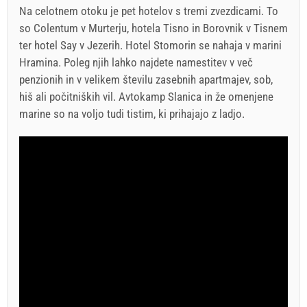
Na celotnem otoku je pet hotelov s tremi zvezdicami. To
so Colentum v Murterju, hotela Tisno in Borovnik v Tisnem
ter hotel Say v Jezerih. Hotel Stomorin se nahaja v marini
Hramina. Poleg njih lahko najdete namestitev v več
penzionih in v velikem številu zasebnih apartmajev, sob,
hiš ali počitniških vil. Avtokamp Slanica in že omenjene
marine so na voljo tudi tistim, ki prihajajo z ladjo.