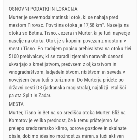
OSNOVNI PODATKI IN LOKACIJA
Murter je severnodalmatinski otok, ki se nahaja pred
mestom Pirovac. Površina otoka je 17,58 km². Naselja na
otoku so Betina, Tisno, Jezera in Murter, ki je tudi največje
naselje na otoku. Otok je s kopnim povezan z mostom v
mestu Tisno. Po zadnjem popisu prebivalstva na otoku živi
5100 prebivalcev, ki se zaradi izjemnih naravnih danosti
ukvarjajo s kmetijstvom, predvsem z oljkarstvom in
vinogradništvom, ladjedelništvom, ribištvom in seveda v
novejšem času tudi s turizmom. Do Murterja pridete po
državni cesti D8 (jadranska magistrala), najbližji letališči
pa sta Split in Zadar.
MESTA
Murter, Tisno in Betina so središča otoka Murter. Bližina
Kornatov je velika prednost, če k temu prištejemo še
prelepo sredozemsko klimo, borove gozdove in skalnate
obale, dobimo idealno možnost za miren, a tudi aktiven