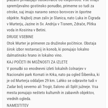
spremljevalno gostinsko ponudbo, primerne so tudi za
otroke, saj imajo naravno senco borovcev in športne
objekte. Najbolj znan zaliv je Slanica, nato Luka in Čigrada
v Murterju, Jazine in Sv. Andrija v Tisnem, Zdrače, Plitka
voda in Kosirina v Betini.
DRUGE VSEBINE
Otok Murter je primeren za družinske počitnice. Obstaja
širok izbor restavracij in konob, ki ponujajo lokalno
dalmatinsko hrano in lokalno vino.
KAJ POČETI IN MOŽNOSTI ZA IZLETE
V ponudbi so enodnevni izleti lokalnih čolnarjev v
Nacionalni park Kornati in Krka, nato pa ogled Šibenika, ki
je od Murterja oddaljen 29 km. Lahko se odpravite tudi v
Zadar bolj severno ali Trogir, Salono ali Split južneje. Vsa
mesta ponujajo nešteto kulturnih in zabavnih objektov,
vrednih ogleda.
NAMESTITEV