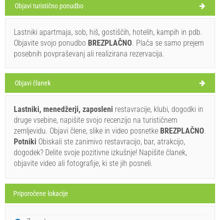
Objavi turistično ponudbo
Lastniki apartmaja, sob, hiš, gostiščih, hotelih, kampih in pdb.
Štikadenta (Restavracija) Jezera
Objavite svojo ponudbo
BREZPLAČNO
. Plača se samo prejem
31°C
posebnih povpraševanj ali realizirana rezervacija.
Objavi članek
vedro
Hitrost vetra: 6.80 km/h
Lastniki, menedžerji, zaposleni
restavracije, klubi, dogodki in
druge vsebine, napišite svojo recenzijo na turističnem
torek,
31°C
vedro
zemljevidu. Objavi člene, slike in video posnetke
BREZPLAČNO
.
11. 08. 26
Ivan Nane (Facebook page)
Potniki
Obiskali ste zanimivo restavracijo, bar, atrakcijo,
Address:
Kralja Krešimira IV 8
Tel:
0912210799
sreda,
dogodek? Delite svoje pozitivne izkušnje! Napišite članek,
30°C
raštrkani oblaci
E-mail:
hello@stikadenta.com
WORKING HOURS
objavite video ali fotografije, ki ste jih posneli.
12. 08. 26
četrtek,
Morate obiskati(/)
Obiskati(/)
Preskočite(/)
31°C
vedro
13. 08. 26
Priporočene lokacije
POKAŽI NA ZEMLJEVIDU
petek,
31°C
vedro