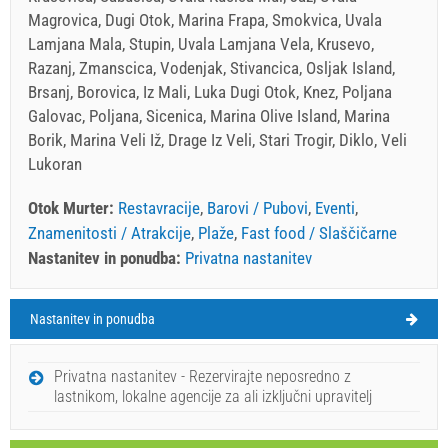
Magrovica, Dugi Otok, Marina Frapa, Smokvica, Uvala
Lamjana Mala, Stupin, Uvala Lamjana Vela, Krusevo,
Razanj, Zmanscica, Vodenjak, Stivancica, Osljak Island,
Brsanj, Borovica, Iz Mali, Luka Dugi Otok, Knez, Poljana
Galovac, Poljana, Sicenica, Marina Olive Island, Marina
Borik, Marina Veli Iž, Drage Iz Veli, Stari Trogir, Diklo, Veli
Lukoran
Otok Murter:
Restavracije
,
Barovi / Pubovi
,
Eventi
,
Znamenitosti / Atrakcije
,
Plaže
,
Fast food / Slaščičarne
Nastanitev in ponudba:
Privatna nastanitev
Nastanitev in ponudba
Otok Murter Vreme
PONEDELJEK
Privatna nastanitev - Rezervirajte neposredno z
lastnikom, lokalne agencije za ali izključni upravitelj
Hrvaška
,
Otok Murter
,
Turistična karta
MURTER