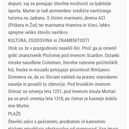
dopust, saj se ponujajo številne možnosti za ljubitelje
športa. Murter je tudi pomembno središče navtičnega
turizma na Jadranu. S štirimi marinami, dvema ACI
(Piškera in Žut) ter marinama Hramina in Vinci, lahko
sprejme veliko število navtikov.
KULTURA, ZGODOVINA in ZNAMENITOSTI
Otok so že v prazgodovini naselili Iliri. Prvič ga je omenil
grški znanstvenik Ptolomej pod imenom Scardon. Ostanki
rimske naselbine Colentum, številne ruševine počitniških
hiš, freske in mozaiki potrjujejo prisotnost Rimljanov.
Domneva se, da so Slovani naleteli na prazno starodavno
naselje in poselili to območje. Pod hrvaškim imenom
Srimač se omenja leta 1251, pod imenom Insula Mortari
pa se prvič omenja leta 1318, po čemer je kasneje dobilo
ime Murter.
PLAŽE
Številni zalivi s peščenimi, prodnatimi in kamnitimi
plažami privabljajo obiskovalce od vsepovsod. Vse imajo