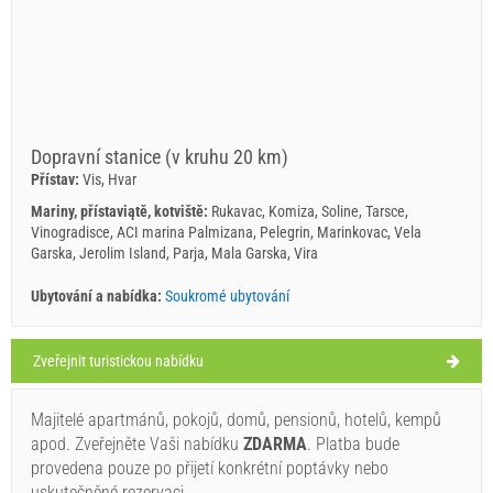
Dopravní stanice (v kruhu 20 km)
Přístav:
Vis, Hvar
Mariny, přístaviątě, kotviště:
Rukavac, Komiza, Soline, Tarsce,
Vinogradisce, ACI marina Palmizana, Pelegrin, Marinkovac, Vela
Garska, Jerolim Island, Parja, Mala Garska, Vira
Ubytování a nabídka:
Soukromé ubytování
Zveřejnit turistickou nabídku
Stoncica Počasí
ČTVRTEK
Majitelé apartmánů, pokojů, domů, pensionů, hotelů, kempů
apod. Zveřejněte Vaši nabídku
ZDARMA
. Platba bude
Chorvatsko
,
Ostrov Vis
,
provedena pouze po přijetí konkrétní poptávky nebo
STONCICA
uskutečněné rezervaci.