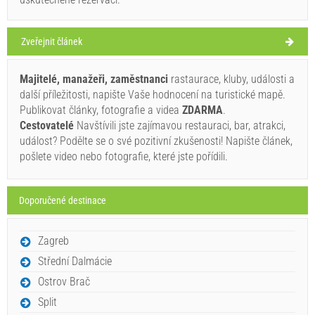
Zveřejnit článek
28°C
Majitelé, manažeři, zaměstnanci
rastaurace, kluby, události a
další příležitosti, napište Vaše hodnocení na turistické mapě.
Publikovat články, fotografie a videa
ZDARMA
.
jasno
Cestovatelé
Navštívili jste zajímavou restauraci, bar, atrakci,
Rychlost větru: 3.75 km/h
událost? Podělte se o své pozitivní zkušenosti! Napište článek,
pošlete video nebo fotografie, které jste pořídili.
pátek,
27°C
jasno
07.08.26
Doporučené destinace
sobota,
27°C
jasno
08.08.26
Zagreb
neděle,
28°C
jasno
09.08.26
Střední Dalmácie
Ostrov Brač
pondělí,
28°C
jasno
10.08.26
Split