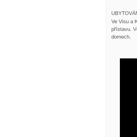
UBYTOVÁ
Ve Visu a K
přístavu. 
domech.