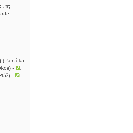
D:
.hr
Code:
)
(Památka
akce) -
Pláž) -