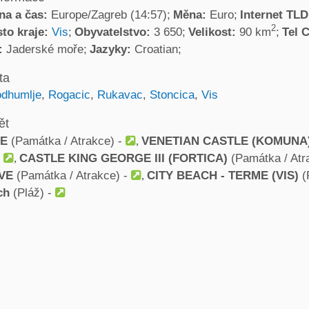
na a čas:
Europe/Zagreb (14:57)
Měna:
Euro
Internet TL
2
to kraje:
Vis
Obyvatelstvo:
3 650
Velikost:
90 km
Tel 
:
Jaderské moře
Jazyky:
Croatian
ta
dhumlje
,
Rogacic
,
Rukavac
,
Stoncica
,
Vis
ět
VE
(Památka / Atrakce) -
VENETIAN CASTLE (KOMUNA
-
CASTLE KING GEORGE III (FORTICA)
(Památka / Atr
AVE
(Památka / Atrakce) -
CITY BEACH - TERME (VIS)
(
ch
(Pláž) -