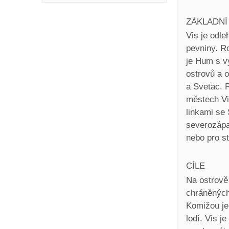
ZÁKLADNÍ
Vis je odl
pevniny. R
je Hum s v
ostrovů a 
a Svetac. P
městech Vi
linkami se
severozápad
nebo pro st
CÍLE
Na ostrově
chráněných
Komižou je
lodí. Vis j