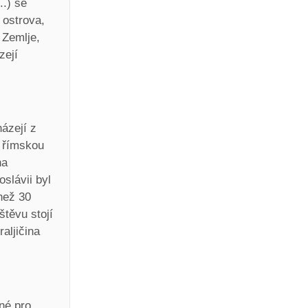
..) se
 ostrova,
 Zemlje,
zejí
házejí z
u římskou
na
slávii byl
než 30
štěvu stojí
aljičina
dné pro