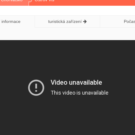
í informace
turistická zařízení
Počas