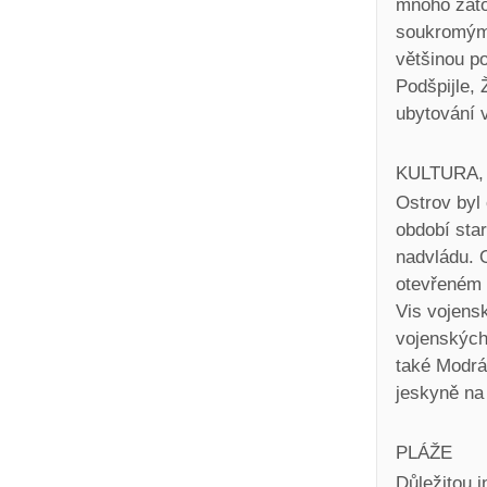
mnoho záto
soukromými
většinou po
Podšpijle,
ubytování 
KULTURA,
Ostrov byl 
období sta
nadvládu. 
otevřeném m
Vis vojensk
vojenských 
také Modrá
jeskyně na
PLÁŽE
Důležitou i