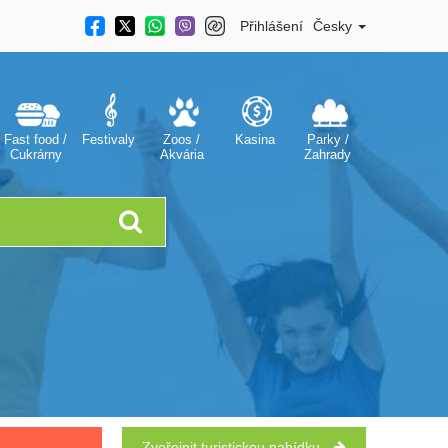
Přihlášení
Česky
Fast food /
Festivaly
Zoos /
Kasina
Parky /
Cukrárny
Akvária
Zahrady
Zveřejnit turistickou nabídku