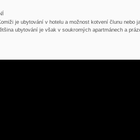
NÍ
omiži je ubytování v hotelu a možnost kotvení člunu nebo j
Většina ubytování je však v soukromých apartmánech a prá