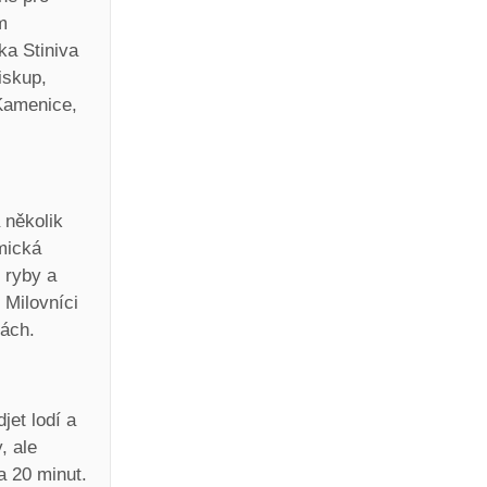
m
ka Stiniva
iskup,
 Kamenice,
 několik
mická
 ryby a
 Milovníci
kách.
jet lodí a
, ale
a 20 minut.