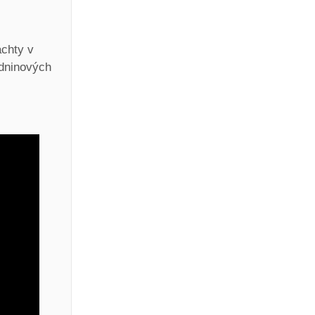
achty v
zdninových