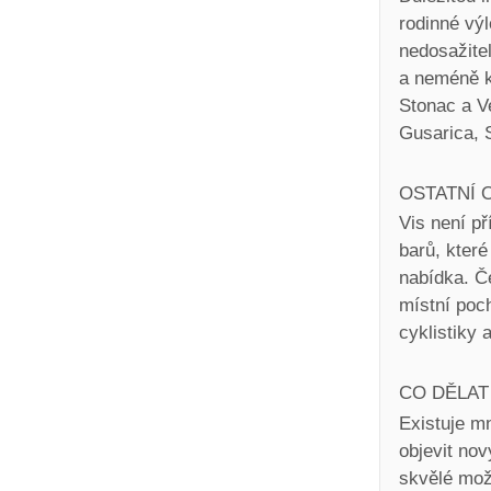
rodinné výl
nedosažitel
a neméně k
Stonac a V
Gusarica, S
OSTATNÍ 
Vis není př
barů, které
nabídka. Č
místní poc
cyklistiky 
CO DĚLAT 
Existuje mn
objevit nov
skvělé možn