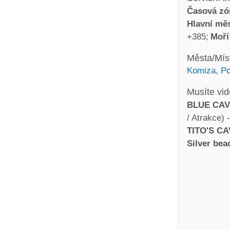
Časová zó
Hlavní měs
+385
Moří
Města/Mís
Komiza
,
Po
Musíte vid
BLUE CA
/ Atrakce) 
TITO'S C
Silver bea