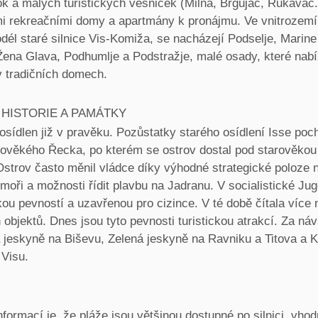
k a malých turistických vesniček (Milna, Brgujac, Rukavac.
 rekreačními domy a apartmány k pronájmu. Ve vnitrozemí
dél staré silnice Vis-Komiža, se nacházejí Podselje, Marine
 Žena Glava, Podhumlje a Podstražje, malé osady, které nabí
v tradičních domech.
 HISTORIE A PAMÁTKY
osídlen již v pravěku. Pozůstatky starého osídlení Isse poc
rověkého Řecka, po kterém se ostrov dostal pod starověko
Ostrov často měnil vládce díky výhodné strategické poloze 
oři a možnosti řídit plavbu na Jadranu. V socialistické Jugo
ou pevností a uzavřenou pro cizince. V té době čítala více 
objektů. Dnes jsou tyto pevnosti turistickou atrakcí. Za náv
 jeskyně na Biševu, Zelená jeskyně na Ravniku a Titova a Kr
 Visu.
nformací je, že pláže jsou většinou dostupné po silnici, vho