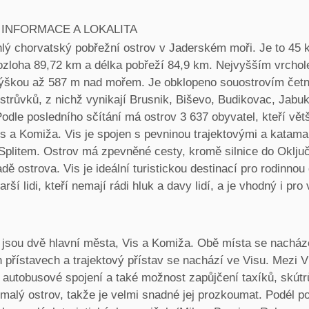
 INFORMACE A LOKALITA
ehlý chorvatský pobřežní ostrov v Jaderském moři. Je to 45
ozloha 89,72 km a délka pobřeží 84,9 km. Nejvyšším vrcho
ýškou až 587 m nad mořem. Je obklopeno souostrovím čet
ostrůvků, z nichž vynikají Brusnik, Biševo, Budikovac, Jabu
odle posledního sčítání má ostrov 3 637 obyvatel, kteří větš
s a Komiža. Vis je spojen s pevninou trajektovými a katam
 Splitem. Ostrov má zpevněné cesty, kromě silnice do Oklju
ě ostrova. Vis je ideální turistickou destinací pro rodinno
arší lidi, kteří nemají rádi hluk a davy lidí, a je vhodný i pro
 jsou dvě hlavní města, Vis a Komiža. Obě místa se nacháze
 přístavech a trajektový přístav se nachází ve Visu. Mezi 
 autobusové spojení a také možnost zapůjčení taxíků, skútrů
e malý ostrov, takže je velmi snadné jej prozkoumat. Podél po