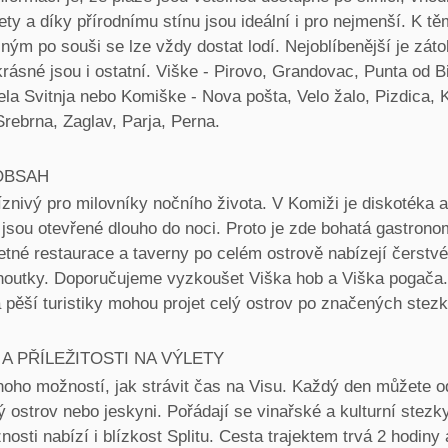
ety a díky přírodnímu stínu jsou ideální i pro nejmenší. K tě
ným po souši se lze vždy dostat lodí. Nejoblíbenější je záto
rásné jsou i ostatní. Viške - Pirovo, Grandovac, Punta od B
ela Svitnja nebo Komiške - Nova pošta, Velo žalo, Pizdica,
rebrna, Zaglav, Parja, Perna.
OBSAH
íznivý pro milovníky nočního života. V Komiži je diskotéka a
 jsou otevřené dlouho do noci. Proto je zde bohatá gastrono
etné restaurace a taverny po celém ostrově nabízejí čerstvé
houtky. Doporučujeme vyzkoušet Viška hob a Viška pogača.
a pěší turistiky mohou projet celý ostrov po značených stez
A PŘÍLEŽITOSTI NA VÝLETY
oho možností, jak strávit čas na Visu. Každý den můžete od
ý ostrov nebo jeskyni. Pořádají se vinařské a kulturní stezky
osti nabízí i blízkost Splitu. Cesta trajektem trvá 2 hodiny 