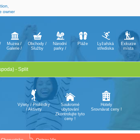
tion,
he owner
/
Muzea /
Obchody /
Národní
Pláže
Lyžařská
Exkurze
Galerie /
Služby
parky /
střediska
místa
Divadla /
Přírodní
Opery
parky
Výlety / Prohlídky
Soukromé
Hotely
/ Aktivity
ubytování
Srovnávat ceny !
Zkontrolujte tyto
ceny !
Chorvatsko
Ostrov Vis