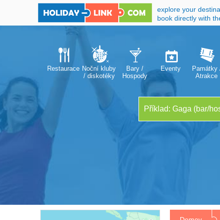
explore your destina
book directly with t
Restaurace
Noční kluby
Bary /
Eventy
Památky 
/ diskotéky
Hospody
Atrakce
Domov