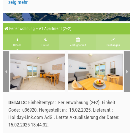
zeig mehr
Ferienwohnung – A1 Apartment (2+2)
Details
Preise
Verfügbarkeit
Buchungen
DETAILS:
Einheitentyps:
Ferienwohnung (2+2)
.
Einheit
Code:
u36920
.
Hergestellt in:
15.02.2025
.
Lieferant :
Holiday-Link.com AdG
.
Letzte Aktualisierung der Daten:
15.02.2025 18:44:32
.