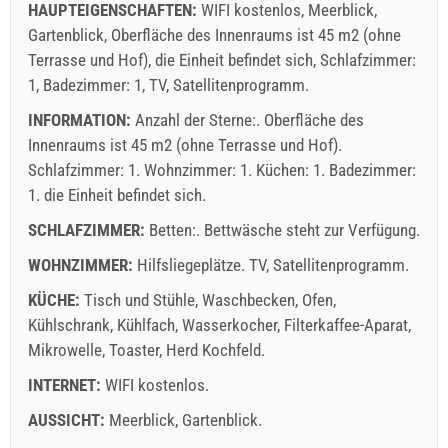
Angebote:
HAUPTEIGENSCHAFTEN:
WIFI kostenlos, Meerblick,
Holiday-Link zahlt: 03.10.2025 - 31.12.2026 / - 10 %
Gartenblick, Oberfläche des Innenraums ist 45 m2 (ohne
Terrasse und Hof), die Einheit befindet sich, Schlafzimmer:
Obligatorisch:
Anmeldung der Gäste (01.07. - 31.08): 10
1, Badezimmer: 1, TV, Satellitenprogramm.
EUR (once - per_person), Anmeldung der Gäste (01.01 -
INFORMATION:
Anzahl der Sterne:. Oberfläche des
30.06. / 01.09. - 31.12.): 5 EUR (once - per_person)
Innenraums ist 45 m2 (ohne Terrasse und Hof).
Schlafzimmer: 1. Wohnzimmer: 1. Küchen: 1. Badezimmer:
1. die Einheit befindet sich.
SCHLAFZIMMER:
Betten:. Bettwäsche steht zur Verfügung.
WOHNZIMMER:
Hilfsliegeplätze.
TV
,
Satellitenprogramm
.
KÜCHE:
Tisch und Stühle
,
Waschbecken
,
Ofen
,
Lieferbedingungen des Lieferanten
Kühlschrank
,
Kühlfach
,
Wasserkocher
,
Filterkaffee-Aparat
,
Mikrowelle
Buchen Sie und warten auf Bestätigung
,
Toaster
,
Herd Kochfeld
.
INTERNET:
WIFI kostenlos
.
Wenn Sie nicht sofort buchen möchten und weitere Fragen
haben, füllen Sie diese bitte aus und klicken Sie auf
AUSSICHT:
Meerblick
,
Gartenblick
.
"Anfrage senden".