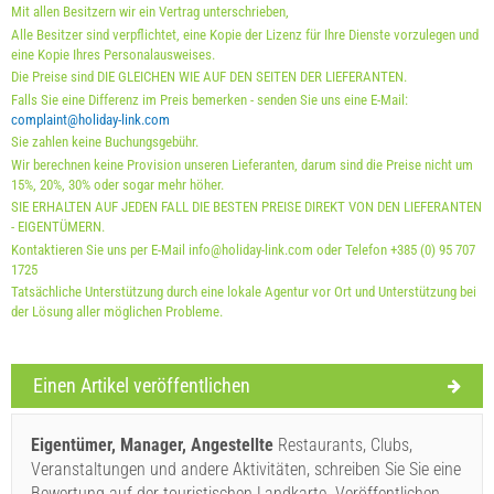
Angebote:
Mit allen Besitzern wir ein Vertrag unterschrieben,
Alle Besitzer sind verpflichtet, eine Kopie der Lizenz für Ihre Dienste vorzulegen und
Holiday-Link zahlt: 03.10.2025 - 31.12.2026 / - 10 %
eine Kopie Ihres Personalausweises.
Die Preise sind DIE GLEICHEN WIE AUF DEN SEITEN DER LIEFERANTEN.
Obligatorisch:
Anmeldung der Gäste (01.07. - 31.08): 10
Falls Sie eine Differenz im Preis bemerken - senden Sie uns eine E-Mail:
EUR (once - per_person), Anmeldung der Gäste (01.01 -
complaint@holiday-link.com
Sie zahlen keine Buchungsgebühr.
30.06. / 01.09. - 31.12.): 5 EUR (once - per_person)
Wir berechnen keine Provision unseren Lieferanten, darum sind die Preise nicht um
15%, 20%, 30% oder sogar mehr höher.
SIE ERHALTEN AUF JEDEN FALL DIE BESTEN PREISE DIREKT VON DEN LIEFERANTEN
- EIGENTÜMERN.
Kontaktieren Sie uns per E-Mail info@holiday-link.com oder Telefon +385 (0) 95 707
1725
Tatsächliche Unterstützung durch eine lokale Agentur vor Ort und Unterstützung bei
der Lösung aller möglichen Probleme.
Lieferbedingungen des Lieferanten
Einen Artikel veröffentlichen
Buchen Sie und warten auf Bestätigung
Wenn Sie nicht sofort buchen möchten und weitere Fragen
Eigentümer, Manager, Angestellte
Restaurants, Clubs,
haben, füllen Sie diese bitte aus und klicken Sie auf
Veranstaltungen und andere Aktivitäten, schreiben Sie Sie eine
Bewertung auf der touristischen Landkarte. Veröffentlichen