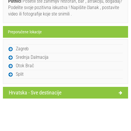
Putnici
Posetili ste zanimljiv restoran, bar , atrakciju, događaj?
Podelite svoje pozitivna iskustva ! Napišite članak , postavite
video ili fotografije koje ste snimili .
Preporučene lokacije
Pošalji upit
Zagreb
Srednja Dalmacija
Otok Brač
Split
Hrvatska - Sve destinacije