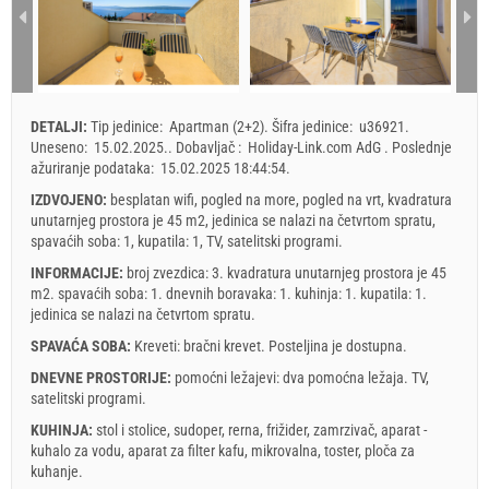
2
3
4
5
6
7
8
4
121.43 EUR
114.29 EUR
71.43 EUR
78.57 EUR
9
10
11
12
13
14
15
min. Noćenja
7
7
4
4
16
17
18
19
20
21
22
dolazak
Svaki dan
Svaki dan
Svaki dan
Svaki dan
23
24
25
26
27
28
29
DETALJI:
Tip jedinice:
Apartman (2+2)
.
Šifra jedinice:
u36921
.
30
31
Prikazana cena je po jedinici za definisan broj osoba.
Uneseno:
15.02.2025.
.
Dobavljač :
Holiday-Link.com AdG
.
Poslednje
Ponude:
ažuriranje podataka:
15.02.2025 18:44:54
.
Holiday-Link plaća: 03.10.2025. - 31.12.2026. / - 10 %
IZDVOJENO:
besplatan wifi, pogled na more, pogled na vrt, kvadratura
unutarnjeg prostora je 45 m2, jedinica se nalazi na četvrtom spratu,
Obavezno:
Prijava gostiju (01.07. - 31.08): 10 EUR (once - za_person),
spavaćih soba: 1, kupatila: 1, TV, satelitski programi.
Prijava gostiju (01.01 - 30.06. / 01.09. - 31.12.): 5 EUR (once -
za_person)
INFORMACIJE:
broj zvezdica: 3. kvadratura unutarnjeg prostora je 45
m2. spavaćih soba: 1. dnevnih boravaka: 1. kuhinja: 1. kupatila: 1.
jedinica se nalazi
na četvrtom spratu
.
SPAVAĆA SOBA:
Kreveti:
bračni krevet
. Posteljina je dostupna.
DNEVNE PROSTORIJE:
pomoćni ležajevi:
dva pomoćna ležaja
.
TV
,
satelitski programi
.
KUHINJA:
stol i stolice
,
sudoper
,
rerna
,
frižider
,
zamrzivač
,
aparat -
kuhalo za vodu
,
aparat za filter kafu
,
mikrovalna
,
toster
,
ploča za
kuhanje
.