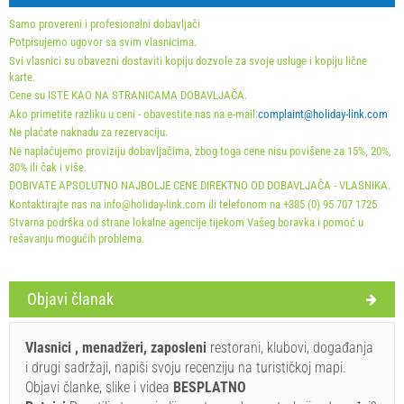
Samo provereni i profesionalni dobavljači
Obavezno:
Prijava gostiju (01.07. - 31.08): 10 EUR (once - za_person),
Potpisujemo ugovor sa svim vlasnicima.
Prijava gostiju (01.01 - 30.06. / 01.09. - 31.12.): 5 EUR (once -
za_person)
Svi vlasnici su obavezni dostaviti kopiju dozvole za svoje usluge i kopiju lične
karte.
Cene su ISTE KAO NA STRANICAMA DOBAVLJAČA.
Ako primetite razliku u ceni - obavestite nas na e-mail:
complaint@holiday-link.com
Ne plaćate naknadu za rezervaciju.
Ne naplaćujemo proviziju dobavljačima, zbog toga cene nisu povišene za 15%, 20%,
30% ili čak i više.
DOBIVATE APSOLUTNO NAJBOLJE CENE DIREKTNO OD DOBAVLJAČA - VLASNIKA.
Kontaktirajte nas na info@holiday-link.com ili telefonom na +385 (0) 95 707 1725
Stvarna podrška od strane lokalne agencije tijekom Vašeg boravka i pomoć u
rešavanju mogućih problema.
Objavi članak
Uveti i odredbe dobavljača
Rezervirajte i čekajte na potvrdu
Vlasnici , menadžeri, zaposleni
restorani, klubovi, događanja
i drugi sadržaji, napiši svoju recenziju na turističkoj mapi.
Ukoliko ne želite odmah rezervisati i imate još pitanja, upišite ih ispod i
Objavi članke, slike i videa
BESPLATNO
kliknite ˝Pošalji upit˝.