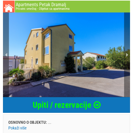
Apartments Petak Dramalj
Privatni smeštaj - Objekat sa apartmanima
Upiti / rezervacije
OSNOVNO O OBJEKTU:
...
Pokaži više