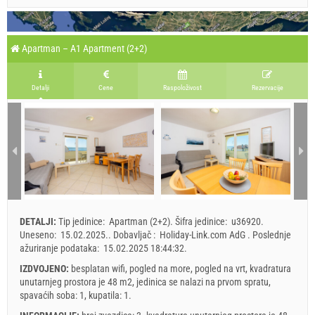
Apartman – A1 Apartment (2+2)
Detalji
Cene
Raspoloživost
Rezervacije
DETALJI:
Tip jedinice:
Apartman (2+2)
.
Šifra jedinice:
u36920
.
Uneseno:
15.02.2025.
.
Dobavljač :
Holiday-Link.com AdG
.
Poslednje
ažuriranje podataka:
15.02.2025 18:44:32
.
IZDVOJENO:
besplatan wifi, pogled na more, pogled na vrt, kvadratura
unutarnjeg prostora je 48 m2, jedinica se nalazi na prvom spratu,
spavaćih soba: 1, kupatila: 1.