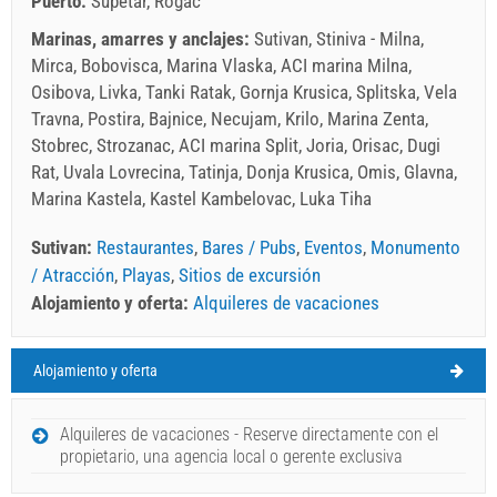
Puerto:
Supetar, Rogac
Marinas, amarres y anclajes:
Sutivan, Stiniva - Milna,
Mirca, Bobovisca, Marina Vlaska, ACI marina Milna,
Osibova, Livka, Tanki Ratak, Gornja Krusica, Splitska, Vela
Travna, Postira, Bajnice, Necujam, Krilo, Marina Zenta,
Stobrec, Strozanac, ACI marina Split, Joria, Orisac, Dugi
Rat, Uvala Lovrecina, Tatinja, Donja Krusica, Omis, Glavna,
Marina Kastela, Kastel Kambelovac, Luka Tiha
Sutivan:
Restaurantes
,
Bares / Pubs
,
Eventos
,
Monumento
/ Atracción
,
Playas
,
Sitios de excursión
Alojamiento y oferta:
Alquileres de vacaciones
Alojamiento y oferta
Sutivan Pronóstico del tiempo
VIERNES
Alquileres de vacaciones - Reserve directamente con el
propietario, una agencia local o gerente exclusiva
Croacia
,
Isla de Brac
,
Mapa turístico