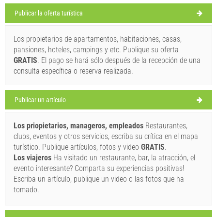
SUTIVAN
Publicar la oferta turística
Los propietarios de apartamentos, habitaciones, casas,
Uvati vitar (Event) Sutivan
pansiones, hoteles, campings y etc. Publique su oferta
28°C
GRATIS
. El pago se hará sólo después de la recepción de una
consulta específica o reserva realizada.
Ivan Nane (Holiday-Link.Com)
El mail :
info@uvati-vitar.hr
cielo claro
Publicar un artículo
Velocidad del viento: 3.98 km/h
Debe visitar(/)
Visitar(/)
Omita(/)
Los priopietarios, manageros, empleados
Restaurantes,
sábado,
30°C
lluvia ligera
clubs, eventos y otros servicios, escriba su crítica en el mapa
8/8/26
MUESTRE EN EL MAPA
turístico. Publique artículos, fotos y video
GRATIS
.
domingo,
Los viajeros
Ha visitado un restaurante, bar, la atracción, el
LEER MAS/ COMENTAR
29°C
cielo claro
evento interesante? Comparta su experiencias positivas!
9/8/26
Sutivan summer (Event) Sutivan
Escriba un artículo, publique un video o las fotos que ha
lunes,
29°C
tomado.
cielo claro
10/8/26
Ivan Nane (Holiday-Link.Com)