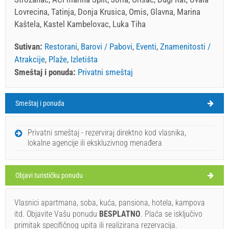
Lovrecina, Tatinja, Donja Krusica, Omis, Glavna, Marina
Kaštela, Kastel Kambelovac, Luka Tiha
Sutivan:
Restorani
,
Barovi / Pabovi
,
Eventi
,
Znamenitosti /
Atrakcije
,
Plaže
,
Izletišta
Smeštaj i ponuda:
Privatni smeštaj
Smeštaj i ponuda
Sutivan Vreme
ČETVRTAK
Privatni smeštaj - rezerviraj direktno kod vlasnika,
lokalne agencije ili ekskluzivnog menađera
Hrvatska
,
Otok Brač
,
Turistička mapa
SUTIVAN
Objavi turističku ponudu
Vlasnici apartmana, soba, kuća, pansiona, hotela, kampova
Uvati vitar (Event) Sutivan
itd. Objavite Vašu ponudu
BESPLATNO
. Plaća se isključivo
primitak specifičnog upita ili realizirana rezervacija.