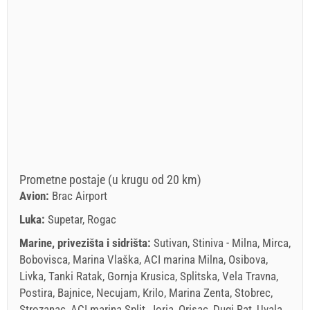
Prometne postaje (u krugu od 20 km)
Avion:
Brac Airport
Luka:
Supetar, Rogac
Marine, privezišta i sidrišta:
Sutivan, Stiniva - Milna, Mirca,
Bobovisca, Marina Vlaška, ACI marina Milna, Osibova,
Livka, Tanki Ratak, Gornja Krusica, Splitska, Vela Travna,
Postira, Bajnice, Necujam, Krilo, Marina Zenta, Stobrec,
Strozanac, ACI marina Split, Joria, Orisac, Dugi Rat, Uvala