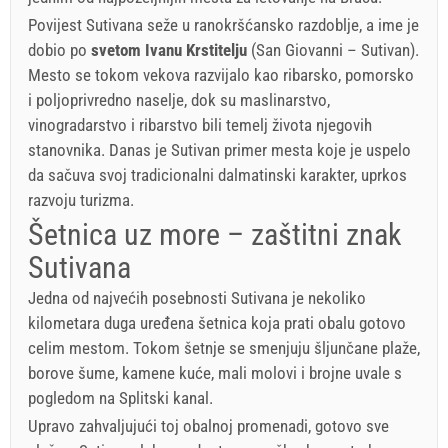
Povijest Sutivana seže u ranokršćansko razdoblje, a ime je
dobio po
svetom Ivanu Krstitelju
(San Giovanni – Sutivan).
Mesto se tokom vekova razvijalo kao ribarsko, pomorsko
i poljoprivredno naselje, dok su maslinarstvo,
vinogradarstvo i ribarstvo bili temelj života njegovih
stanovnika. Danas je Sutivan primer mesta koje je uspelo
da sačuva svoj tradicionalni dalmatinski karakter, uprkos
razvoju turizma.
Šetnica uz more – zaštitni znak
Sutivana
Jedna od najvećih posebnosti Sutivana je nekoliko
kilometara duga uređena šetnica koja prati obalu gotovo
celim mestom. Tokom šetnje se smenjuju šljunčane plaže,
borove šume, kamene kuće, mali molovi i brojne uvale s
pogledom na Splitski kanal.
Upravo zahvaljujući toj obalnoj promenadi, gotovo sve