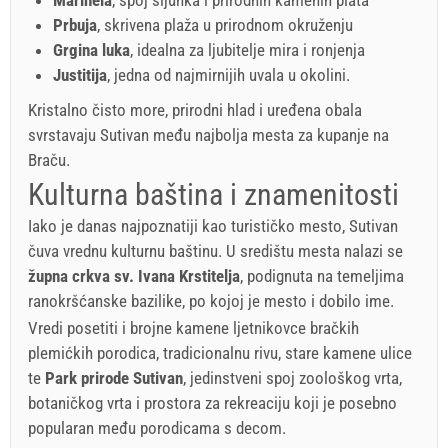
Marinela
, spoj šljunka i prirodnih kamenih plata
Prbuja
, skrivena plaža u prirodnom okruženju
Grgina luka
, idealna za ljubitelje mira i ronjenja
Justitija
, jedna od najmirnijih uvala u okolini.
Kristalno čisto more, prirodni hlad i uređena obala
svrstavaju Sutivan među najbolja mesta za kupanje na
Braču.
Kulturna baština i znamenitosti
Iako je danas najpoznatiji kao turističko mesto, Sutivan
čuva vrednu kulturnu baštinu. U središtu mesta nalazi se
župna crkva sv. Ivana Krstitelja
, podignuta na temeljima
ranokršćanske bazilike, po kojoj je mesto i dobilo ime.
Vredi posetiti i brojne kamene ljetnikovce bračkih
plemićkih porodica, tradicionalnu rivu, stare kamene ulice
te
Park prirode Sutivan
, jedinstveni spoj zoološkog vrta,
botaničkog vrta i prostora za rekreaciju koji je posebno
popularan među porodicama s decom.