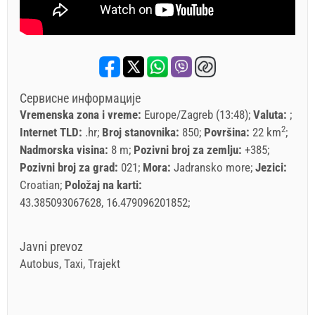
Сервисне информације
Vremenska zona i vreme:
Europe/Zagreb (13:48)
Valuta:
2
Internet TLD:
.hr
Broj stanovnika:
850
Površina:
22 km
Nadmorska visina:
8 m
Pozivni broj za zemlju:
+385
Pozivni broj za grad:
021
Mora:
Jadransko more
Jezici:
Croatian
Položaj na karti:
43.385093067628, 16.479096201852
Javni prevoz
Autobus, Taxi, Trajekt