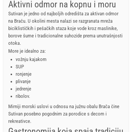
Aktivni odmor na kopnu i moru
Sutivan je jedno od najboljih odredišta za aktivan odmor
na Braču. U okolini mesta nalazi se razgranata mreža
biciklističkih i pešačkih staza koje vode kroz maslinike,
borove šume i tradicionalne suhozide prema unutrašnjosti
otoka.
More je idealno za:
vožnju kajakom
SUP
ronjenje
plivanje
jedrenje
ribolov.
Mirniji morski uslovi u odnosu na južnu obalu Brača čine
Sutivan posebno pogodnim za porodice s decom i
rekreativce.
Gastronomija koja spaja tradiciju