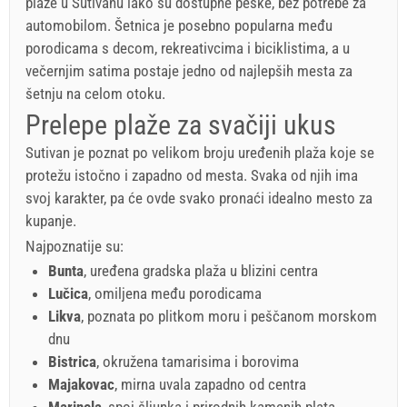
plaže u Sutivanu lako su dostupne peške, bez potrebe za
automobilom. Šetnica je posebno popularna među
porodicama s decom, rekreativcima i biciklistima, a u
večernjim satima postaje jedno od najlepših mesta za
šetnju na celom otoku.
Prelepe plaže za svačiji ukus
Sutivan je poznat po velikom broju uređenih plaža koje se
protežu istočno i zapadno od mesta. Svaka od njih ima
svoj karakter, pa će ovde svako pronaći idealno mesto za
kupanje.
Najpoznatije su:
Bunta
, uređena gradska plaža u blizini centra
Lučica
, omiljena među porodicama
Likva
, poznata po plitkom moru i peščanom morskom
dnu
Bistrica
, okružena tamarisima i borovima
Majakovac
, mirna uvala zapadno od centra