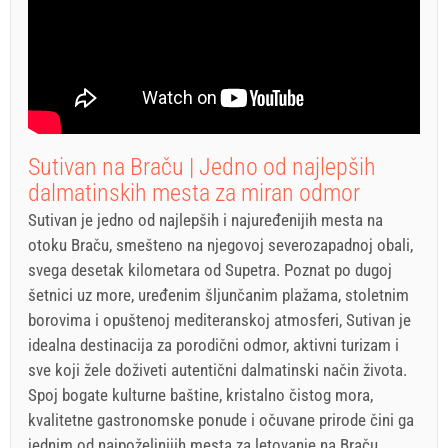
Sutivan na Braču | Jedno od najlepših
dalmatinskih mesta za miran odmor
Sutivan je jedno od najlepših i najuređenijih mesta na
otoku Braču, smešteno na njegovoj severozapadnoj obali,
svega desetak kilometara od Supetra. Poznat po dugoj
šetnici uz more, uređenim šljunčanim plažama, stoletnim
borovima i opuštenoj mediteranskoj atmosferi, Sutivan je
idealna destinacija za porodični odmor, aktivni turizam i
sve koji žele doživeti autentični dalmatinski način života.
Spoj bogate kulturne baštine, kristalno čistog mora,
kvalitetne gastronomske ponude i očuvane prirode čini ga
jednim od najpoželjnijih mesta za letovanje na Braču.