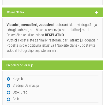
28°C
Ivan Nane (Holiday-Link.Com)
E-mail:
info@uvati-vitar.hr
Objavi članak
vedro
Brzina vetra: 2.75 km/h
Obavezno posetiti(/)
Posjetiti(/)
Zaobići(/)
Vlasnici , menadžeri, zaposleni
restorani, klubovi, događanja
i drugi sadržaji, napiši svoju recenziju na turističkoj mapi.
petak,
29°C
vedro
Objavi članke, slike i videa
BESPLATNO
7.8.26.
PRIKAŽI NA MAPI
Putnici
Posetili ste zanimljiv restoran, bar , atrakciju, događaj?
subota,
Podelite svoje pozitivna iskustva ! Napišite članak , postavite
PROČITAJ VIŠE / KOMENTIRAJ
30°C
vedro
video ili fotografije koje ste snimili .
8.8.26.
Sutivan summer (Event) Sutivan
nedelja,
30°C
vedro
9.8.26.
Preporučene lokacije
Ivan Nane (Holiday-Link.Com)
ponedeljak,
29°C
Tel:
+38521638357
E-mail:
tzosutivan@gmail.com
vedro
Zagreb
10.8.26.
Srednja Dalmacija
Obavezno posetiti(/)
Posjetiti(/)
Zaobići(/)
utorak,
30°C
vedro
Otok Brač
11.8.26.
Split
PRIKAŽI NA MAPI