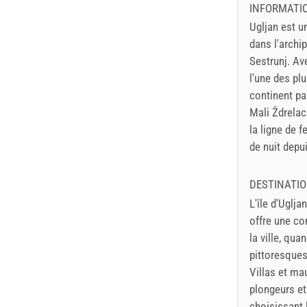
INFORMATIO
Ugljan est un
dans l'archi
Sestrunj. Av
l'une des pl
continent pa
Mali Ždrelac.
la ligne de f
de nuit depu
DESTINATI
L'île d'Uglj
offre une co
la ville, qua
pittoresques 
Villas et ma
plongeurs et
choisissant 