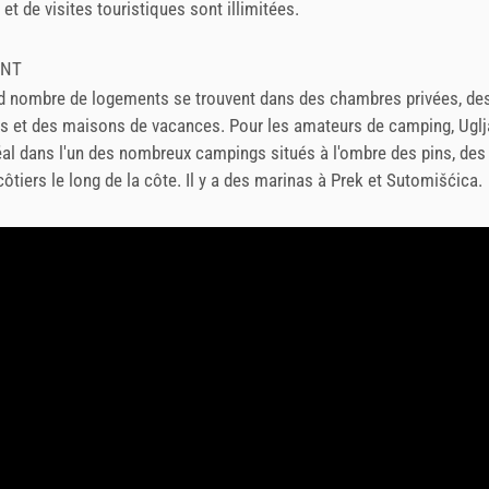
et de visites touristiques sont illimitées.
ENT
nd nombre de logements se trouvent dans des chambres privées, de
s et des maisons de vacances. Pour les amateurs de camping, Ugl
éal dans l'un des nombreux campings situés à l'ombre des pins, des 
ôtiers le long de la côte. Il y a des marinas à Prek et Sutomišćica.