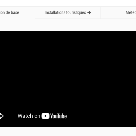
ion de base
Installations touristiques
Mété