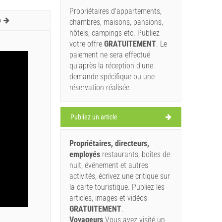
Propriétaires d'appartements,
o
chambres, maisons, pansions,
hôtels, campings etc. Publiez
votre offre
GRATUITEMENT
. Le
paiement ne sera effectué
qu'après la réception d'une
demande spécifique ou une
réservation réalisée.
Publiez un article
Propriétaires, directeurs,
employés
restaurants, boîtes de
nuit, événement et autres
activités, écrivez une critique sur
la carte touristique. Publiez les
articles, images et vidéos
GRATUITEMENT
.
Voyageurs
Vous avez visité un