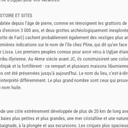
STOIRE ET SITES
abitée depuis l'âge de pierre, comme en témoignent les grattoirs de 
x d'environ 3 000 ans, et deux grottes archéologiquement inexplorée
rotte de Farč) cachent probablement également des vestiges plus 
emières indications sur le nom de l'île chez Pline, qui dit qu'en fac
 de Lissa. Les premiers peuples connus pour avoir vécu à Ugljan étaie
tribu illyrienne. Au 4ème siècle avant JC, ils construisirent une colo
linjak et la fortifièrent - ce rempart et plusieurs maisons liburnienn
s ont été préservées jusqu'à aujourd'hui. Le nom du lieu, c'est-à-dire
t interprété différemment. Le plus grand nombre sont ceux qui prouv
 nom huile.
ède une côte extrêmement développée de plus de 20 km de long av
aies plus petites et plus grandes, une mer cristalline et une nature
 baignade, à la plongée et aux excursions. Les criques plus spacieu