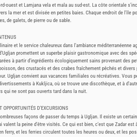
rd-ouest et Lamjana vela et mala au sud-est. La côte orientale s'inc
rs la mer et est divisée en petites baies. Chaque endroit de l'île 
es, de galets, de pierre ou de sable.
NTENUS
ulinaire et le service chaleureux dans l'ambiance méditerranéenne a
d'Ugljan promettent un superbe plaisir gastronomique avec des spéc
arées à partir d'ingrédients écologiquement sains provenant des pet
 poisson, des crustacés et des crabes fraîchement pêchés et divers p
four. Ugljan convient aux vacances familiales ou récréatives. Vous 
divertissements à Kukljica, où se trouve une discothèque, et à d'aut
s qui ne sont pas ouverts tard dans la nuit.
ET OPPORTUNITÉS D'EXCURSIONS
 nombreuses façons de passer du temps à Ugljan. Il existe un certa
i valent la peine d'être visités. Ce qui est bien, c'est que Zadar est
n ferry, et les ferries circulent toutes les heures ou deux, et les pos