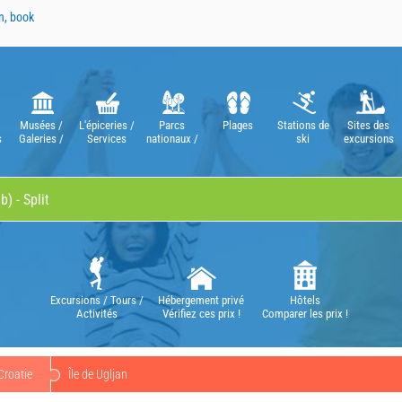
n, book
Musées /
L'épiceries /
Parcs
Plages
Stations de
Sites des
s
Galeries /
Services
nationaux /
ski
excursions
Théâtres /
Parcs
Opéras
naturels
Excursions / Tours /
Hébergement privé
Hôtels
Activités
Vérifiez ces prix !
Comparer les prix !
Croatie
Île de Ugljan