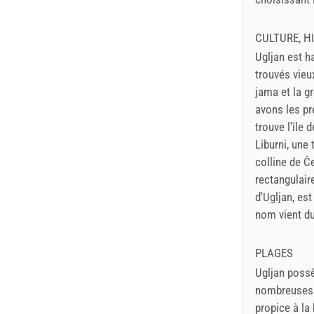
CULTURE, HI
Ugljan est h
trouvés vieu
jama et la g
avons les pr
trouve l'île
Liburni, une 
colline de Če
rectangulaire
d'Ugljan, es
nom vient du
PLAGES
Ugljan poss
nombreuses b
propice à la