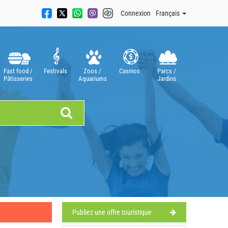
Connexion
Français
Fast food /
Festivals
Zoos /
Casinos
Parcs /
Pâtisseries
Aquariums
Jardins
Publiez une offre touristique