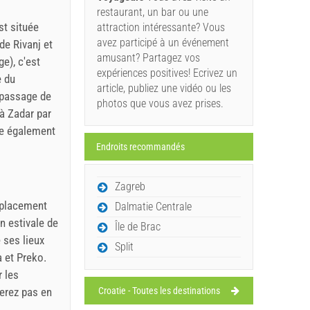
restaurant, un bar ou une
st située
attraction intéressante? Vous
avez participé à un événement
de Rivanj et
amusant? Partagez vos
e), c'est
expériences positives! Ecrivez un
e du
article, publiez une vidéo ou les
e passage de
photos que vous avez prises.
 à Zadar par
nne également
Endroits recommandés
Zagreb
mplacement
Dalmatie Centrale
n estivale de
Île de Brac
e ses lieux
Split
a et Preko.
r les
erez pas en
Croatie - Toutes les destinations