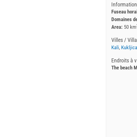
Information
Fuseau horai
Domaines de
Area:
50 km
Villes / Vill
Kali
,
Kukljic
Endroits à v
The beach M