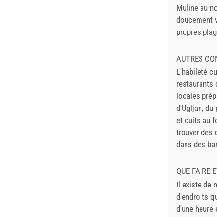
Muline au no
doucement ve
propres plag
AUTRES CO
L'habileté c
restaurants 
locales prép
d'Ugljan, du
et cuits au 
trouver des 
dans des bar
QUE FAIRE 
Il existe de
d'endroits qu
d'une heure e