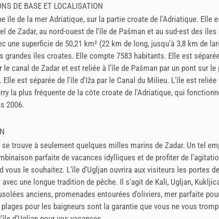
NS DE BASE ET LOCALISATION
e île de la mer Adriatique, sur la partie croate de l'Adriatique. Elle e
pel de Zadar, au nord-ouest de l'île de Pašman et au sud-est des îles 
ec une superficie de 50,21 km² (22 km de long, jusqu'à 3,8 km de larg
us grandes îles croates. Elle compte 7583 habitants. Elle est séparé
r le canal de Zadar et est reliée à l'île de Pašman par un pont sur l
 Elle est séparée de l'île d'Iža par le Canal du Milieu. L'île est reliée
erry la plus fréquente de la côte croate de l'Adriatique, qui fonctio
is 2006.
ON
an se trouve à seulement quelques milles marins de Zadar. Un tel e
mbinaison parfaite de vacances idylliques et de profiter de l’agitatio
nd vous le souhaitez. L'île d'Ugljan ouvrira aux visiteurs les portes d
avec une longue tradition de pêche. Il s'agit de Kali, Ugljan, Kukljic
usolées anciens, promenades entourées d'oliviers, mer parfaite pou
 plages pour les baigneurs sont la garantie que vous ne vous tromp
l'île d'Ugljan pour vos vacances.