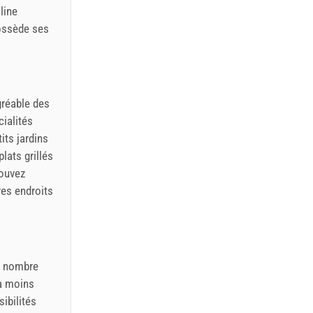
line
possède ses
gréable des
ialités
its jardins
lats grillés
pouvez
res endroits
in nombre
 à moins
sibilités