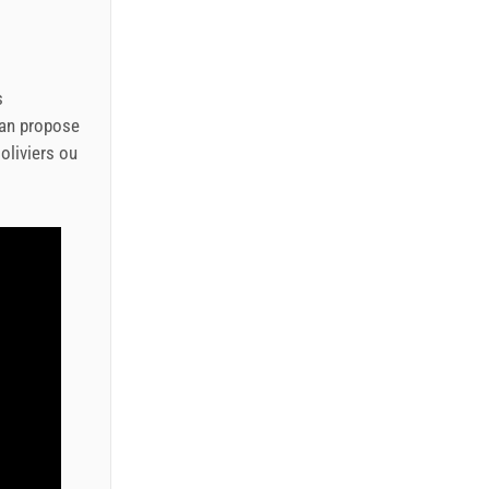
s
jan propose
oliviers ou