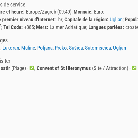
s de service
re et heure:
Europe/Zagreb (09:49)
Monnaie:
Euro
 premier niveau d'Internet:
.hr
Capitale de la région:
Ugljan
Popul
2
Tel Code:
+385
Mers:
La mer Adriatique
Langues parlées:
croat
ages
a
,
Lukoran
,
Muline
,
Poljana
,
Preko
,
Sušica
,
Sutomiscica
,
Ugljan
isiter
ostir
(Plage) -
Convent of St Hieronymus
(Site / Attraction) -