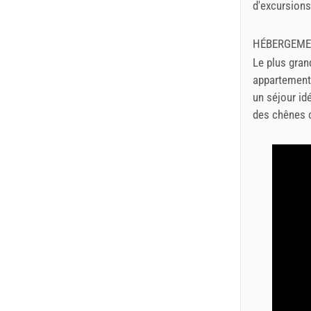
d'excursions 
HÉBERGEM
Le plus gra
appartement
un séjour id
des chênes c