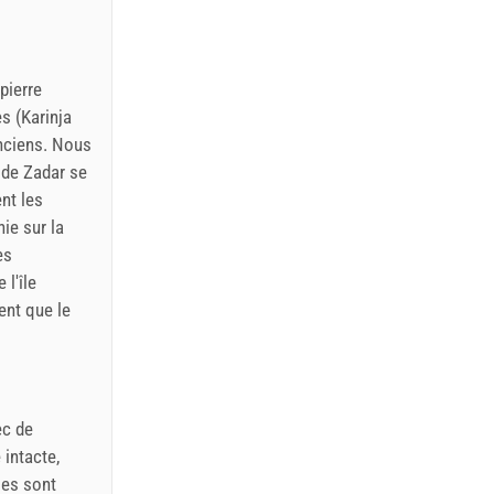
pierre
s (Karinja
anciens. Nous
e de Zadar se
nt les
nie sur la
es
 l'île
ent que le
ec de
 intacte,
ses sont