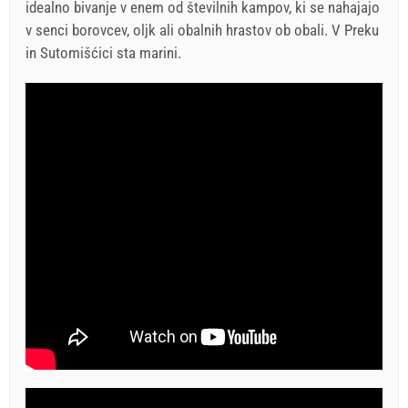
idealno bivanje v enem od številnih kampov, ki se nahajajo
v senci borovcev, oljk ali obalnih hrastov ob obali. V Preku
in Sutomišćici sta marini.