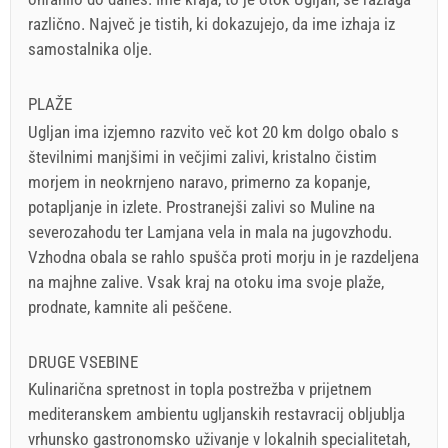
različno. Največ je tistih, ki dokazujejo, da ime izhaja iz
samostalnika olje.
PLAŽE
Ugljan ima izjemno razvito več kot 20 km dolgo obalo s
številnimi manjšimi in večjimi zalivi, kristalno čistim
morjem in neokrnjeno naravo, primerno za kopanje,
potapljanje in izlete. Prostranejši zalivi so Muline na
severozahodu ter Lamjana vela in mala na jugovzhodu.
Vzhodna obala se rahlo spušča proti morju in je razdeljena
na majhne zalive. Vsak kraj na otoku ima svoje plaže,
prodnate, kamnite ali peščene.
DRUGE VSEBINE
Kulinarična spretnost in topla postrežba v prijetnem
mediteranskem ambientu ugljanskih restavracij obljublja
vrhunsko gastronomsko uživanje v lokalnih specialitetah,