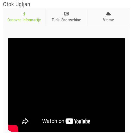
Otok Ugljan
Osnovne informacije
Turistične vsebine
Vreme