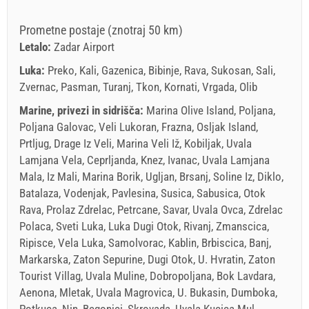
Prometne postaje (znotraj 50 km)
Letalo:
Zadar Airport
Luka:
Preko, Kali, Gazenica, Bibinje, Rava, Sukosan, Sali,
Zvernac, Pasman, Turanj, Tkon, Kornati, Vrgada, Olib
Marine, privezi in sidrišča:
Marina Olive Island, Poljana,
Poljana Galovac, Veli Lukoran, Frazna, Osljak Island,
Prtljug, Drage Iz Veli, Marina Veli Iž, Kobiljak, Uvala
Lamjana Vela, Ceprljanda, Knez, Ivanac, Uvala Lamjana
Mala, Iz Mali, Marina Borik, Ugljan, Brsanj, Soline Iz, Diklo,
Batalaza, Vodenjak, Pavlesina, Susica, Sabusica, Otok
Rava, Prolaz Zdrelac, Petrcane, Savar, Uvala Ovca, Zdrelac
Polaca, Sveti Luka, Luka Dugi Otok, Rivanj, Zmanscica,
Ripisce, Vela Luka, Samolvorac, Kablin, Brbiscica, Banj,
Markarska, Zaton Sepurine, Dugi Otok, U. Hvratin, Zaton
Tourist Villag, Uvala Muline, Dobropoljana, Bok Lavdara,
Aenona, Mletak, Uvala Magrovica, U. Bukasin, Dumboka,
Potkuca, Nin, Begonjci, Skrovada, Uvala Kucica Mul,