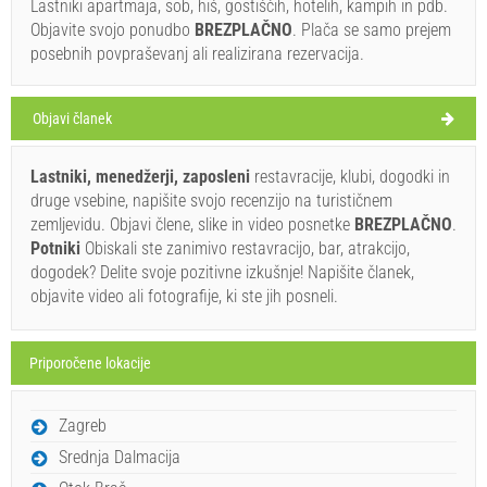
Lastniki apartmaja, sob, hiš, gostiščih, hotelih, kampih in pdb.
Ritam (Bar / Pub) Ugljan
Objavite svojo ponudbo
BREZPLAČNO
. Plača se samo prejem
30°C
posebnih povpraševanj ali realizirana rezervacija.
Objavi članek
vedro
Hitrost vetra: 7.12 km/h
Lastniki, menedžerji, zaposleni
restavracije, klubi, dogodki in
druge vsebine, napišite svojo recenzijo na turističnem
ponedeljek,
31°C
vedro
zemljevidu. Objavi člene, slike in video posnetke
BREZPLAČNO
.
10. 08. 26
Ivan Nane (Facebook page)
Potniki
Obiskali ste zanimivo restavracijo, bar, atrakcijo,
Address:
Štokova 2a
WORKING HOURS
torek,
dogodek? Delite svoje pozitivne izkušnje! Napišite članek,
27°C
vedro
objavite video ali fotografije, ki ste jih posneli.
11. 08. 26
Morate obiskati(/)
Obiskati(/)
Preskočite(/)
sreda,
28°C
blaga naoblaka
12. 08. 26
Priporočene lokacije
POKAŽI NA ZEMLJEVIDU
četrtek,
28°C
vedro
PREBERITE VEČ/KOMENTIRAJ
Zagreb
13. 08. 26
Srednja Dalmacija
Trapula bistro (Restavracija) Ugljan
petek,
28°C
vedro