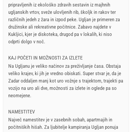
pripravljenih iz ekološko zdravih sestavin iz majhnih
ugljanskih vrtov, sveže ulovljenih rib, školjk in rakov ter
različnih jedeh z žara in izpod peke. Ugljan je primeren za
družinske ali rekreativne počitnice. Zabavo najdete v
Kukljici, kjer je diskoteka, drugod pa v lokalih, ki niso
odprti dolgo v noč.
KAJ POČETI IN MOŽNOSTI ZA IZLETE
Na Ugljanu je veliko načinov za preživljanje časa. Obstaja
veliko krajev, ki jih je vredno obiskati. Super stvar je, da je
Zadar oddaljen manj kot uro vožnje s trajektom, trajekti pa
vozijo na uro ali dve, možnosti za izlete in oglede pa so
neomejene.
NAMESTITEV
Največ namestitev je v zasebnih sobah, apartmajih in
počitniških hišah. Za ljubitelje kampiranja Ugljan ponuja