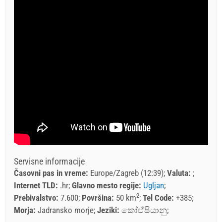
Servisne informacije
Časovni pas in vreme:
Europe/Zagreb (12:39)
Valuta:
Internet TLD:
.hr
Glavno mesto regije:
Ugljan
2
Prebivalstvo:
7.600
Površina:
50 km
Tel Code:
+385
Morja:
Jadransko morje
Jeziki:
කෝඒෂියානු