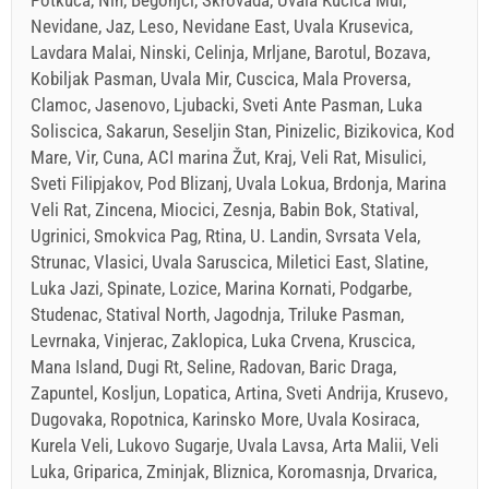
Nevidane, Jaz, Leso, Nevidane East, Uvala Krusevica,
Lavdara Malai, Ninski, Celinja, Mrljane, Barotul, Bozava,
Kobiljak Pasman, Uvala Mir, Cuscica, Mala Proversa,
Clamoc, Jasenovo, Ljubacki, Sveti Ante Pasman, Luka
Soliscica, Sakarun, Seseljin Stan, Pinizelic, Bizikovica, Kod
Mare, Vir, Cuna, ACI marina Žut, Kraj, Veli Rat, Misulici,
Sveti Filipjakov, Pod Blizanj, Uvala Lokua, Brdonja, Marina
Veli Rat, Zincena, Miocici, Zesnja, Babin Bok, Statival,
Ugrinici, Smokvica Pag, Rtina, U. Landin, Svrsata Vela,
Strunac, Vlasici, Uvala Saruscica, Miletici East, Slatine,
Luka Jazi, Spinate, Lozice, Marina Kornati, Podgarbe,
Studenac, Statival North, Jagodnja, Triluke Pasman,
Levrnaka, Vinjerac, Zaklopica, Luka Crvena, Kruscica,
Mana Island, Dugi Rt, Seline, Radovan, Baric Draga,
Zapuntel, Kosljun, Lopatica, Artina, Sveti Andrija, Krusevo,
Dugovaka, Ropotnica, Karinsko More, Uvala Kosiraca,
Kurela Veli, Lukovo Sugarje, Uvala Lavsa, Arta Malii, Veli
Luka, Griparica, Zminjak, Bliznica, Koromasnja, Drvarica,