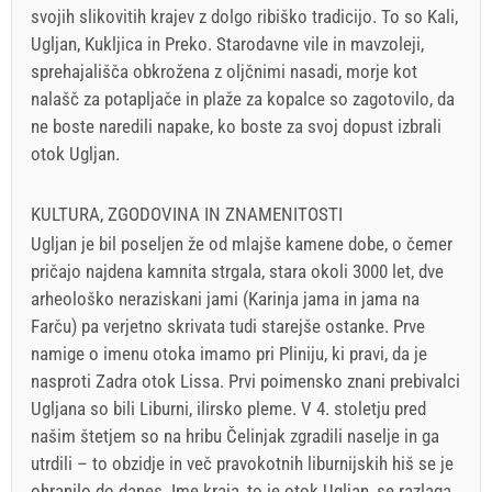
svojih slikovitih krajev z dolgo ribiško tradicijo. To so Kali,
Ugljan, Kukljica in Preko. Starodavne vile in mavzoleji,
sprehajališča obkrožena z oljčnimi nasadi, morje kot
nalašč za potapljače in plaže za kopalce so zagotovilo, da
ne boste naredili napake, ko boste za svoj dopust izbrali
otok Ugljan.
KULTURA, ZGODOVINA IN ZNAMENITOSTI
Ugljan je bil poseljen že od mlajše kamene dobe, o čemer
pričajo najdena kamnita strgala, stara okoli 3000 let, dve
arheološko neraziskani jami (Karinja jama in jama na
Farču) pa verjetno skrivata tudi starejše ostanke. Prve
namige o imenu otoka imamo pri Pliniju, ki pravi, da je
nasproti Zadra otok Lissa. Prvi poimensko znani prebivalci
Ugljana so bili Liburni, ilirsko pleme. V 4. stoletju pred
našim štetjem so na hribu Čelinjak zgradili naselje in ga
utrdili – to obzidje in več pravokotnih liburnijskih hiš se je
ohranilo do danes. Ime kraja, to je otok Ugljan, se razlaga