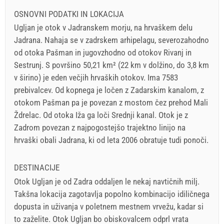
OSNOVNI PODATKI IN LOKACIJA
Ugljan je otok v Jadranskem morju, na hrvaškem delu
Jadrana. Nahaja se v zadrskem arhipelagu, severozahodno
od otoka Pašman in jugovzhodno od otokov Rivanj in
Sestrunj. S površino 50,21 km² (22 km v dolžino, do 3,8 km
v širino) je eden večjih hrvaških otokov. Ima 7583
prebivalcev. Od kopnega je ločen z Zadarskim kanalom, z
otokom Pašman pa je povezan z mostom čez prehod Mali
Ždrelac. Od otoka Iža ga loči Srednji kanal. Otok je z
Zadrom povezan z najpogostejšo trajektno linijo na
hrvaški obali Jadrana, ki od leta 2006 obratuje tudi ponoči.
DESTINACIJE
Otok Ugljan je od Zadra oddaljen le nekaj navtičnih milj.
Takšna lokacija zagotavlja popolno kombinacijo idiličnega
dopusta in uživanja v poletnem mestnem vrvežu, kadar si
to zaželite. Otok Ugljan bo obiskovalcem odprl vrata