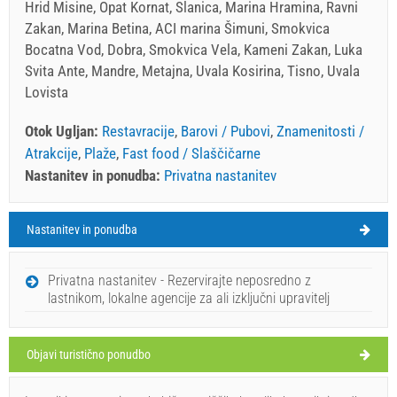
Hrid Misine, Opat Kornat, Slanica, Marina Hramina, Ravni
Zakan, Marina Betina, ACI marina Šimuni, Smokvica
Bocatna Vod, Dobra, Smokvica Vela, Kameni Zakan, Luka
Svita Ante, Mandre, Metajna, Uvala Kosirina, Tisno, Uvala
Lovista
Otok Ugljan:
Restavracije
,
Barovi / Pubovi
,
Znamenitosti /
Atrakcije
,
Plaže
,
Fast food / Slaščičarne
Nastanitev in ponudba:
Privatna nastanitev
Nastanitev in ponudba
Otok Ugljan Vreme
NEDELJA
Privatna nastanitev - Rezervirajte neposredno z
lastnikom, lokalne agencije za ali izključni upravitelj
Hrvaška
,
Otok Ugljan
,
Turistična karta
UGLJAN
Objavi turistično ponudbo