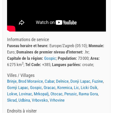
Informations de service
Fuseau horaire et heure:
Europe/Zagreb (05:10)
Monnaie:
Euro
Domaines de premier niveau d'Internet:
.hr
Capitale de la région:
Gospic
Population:
73 000
Area:
2
6 275 km
Tel Code:
+385
Langues parlées:
croate
Villes / Villages
Brinje
,
Brod Moravice
,
Cabar
,
Delnice
,
Donji Lapac
,
Fuzine
,
Gornji Lapac
,
Gospic
,
Gracac
,
Korenica
,
Lic
,
Licki Osik
,
Lokve
,
Lovinac
,
Mrkopalj
,
Otocac
,
Perusic
,
Ravna Gora
,
Skrad
,
Udbina
,
Vrbovsko
,
Vrhovine
Endroits à visiter