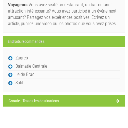
35°C
légères pluies
Voyageurs
Vous avez visité un restaurant, un bar ou une
10/08/2026
Doit visiter(/)
Visiter(/)
Traverser(/)
attraction intéressante? Vous avez participé à un événement
mardi,
36°C
amusant? Partagez vos expériences positives! Ecrivez un
légères pluies
MONTRER SUR LA CARTE
11/08/2026
article, publiez une vidéo ou les photos que vous avez prises.
mercredi,
LISEZ LA SUITE / COMMENTEZ
35°C
légères pluies
12/08/2026
Endroits recommandés
Plitvice (Parc national / Nature parc) Lika et Gorski Kotar
jeudi,
partiellement
36°C
Zagreb
ensoleillé
13/08/2026
Dalmatie Centrale
Île de Brac
Split
Croatie - Toutes les destinations
Ivan Nane (Holiday-Link.Com)
Tél
+385 (0)53 751 015
Email:
info@np-plitvicka-jezera.hr
WORKING HOURS