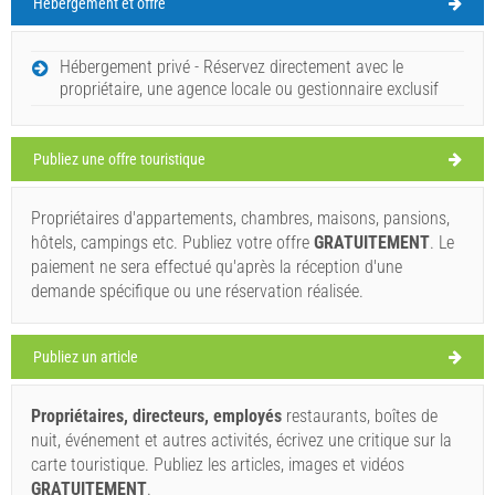
Hébergement et offre
Lika et Gorski Kotar Météo
SAMEDI
Hébergement privé - Réservez directement avec le
propriétaire, une agence locale ou gestionnaire exclusif
Croatie
,
Lika et Gorski Kotar
,
Carte touristique
GOSPIC
Publiez une offre touristique
Propriétaires d'appartements, chambres, maisons, pansions,
Risnjak (Parc national / Nature parc) Lika et Gorski Kotar
hôtels, campings etc. Publiez votre offre
GRATUITEMENT
. Le
28°C
paiement ne sera effectué qu'après la réception d'une
demande spécifique ou une réservation réalisée.
peu nuageux
Publiez un article
Vitesse du vent: 4.16 km/h
Propriétaires, directeurs, employés
restaurants, boîtes de
dimanche,
33°C
ensoleillé
nuit, événement et autres activités, écrivez une critique sur la
09/08/2026
Ivan Nane (Holiday-Link.Com)
carte touristique. Publiez les articles, images et vidéos
lundi,
GRATUITEMENT
.