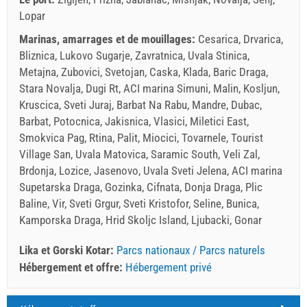
Lopar
Marinas, amarrages et de mouillages:
Cesarica, Drvarica,
Bliznica, Lukovo Sugarje, Zavratnica, Uvala Stinica,
Metajna, Zubovici, Svetojan, Caska, Klada, Baric Draga,
Stara Novalja, Dugi Rt, ACI marina Simuni, Malin, Kosljun,
Kruscica, Sveti Juraj, Barbat Na Rabu, Mandre, Dubac,
Barbat, Potocnica, Jakisnica, Vlasici, Miletici East,
Smokvica Pag, Rtina, Palit, Miocici, Tovarnele, Tourist
Village San, Uvala Matovica, Saramic South, Veli Zal,
Brdonja, Lozice, Jasenovo, Uvala Sveti Jelena, ACI marina
Supetarska Draga, Gozinka, Cifnata, Donja Draga, Plic
Baline, Vir, Sveti Grgur, Sveti Kristofor, Seline, Bunica,
Kamporska Draga, Hrid Skoljc Island, Ljubacki, Gonar
Lika et Gorski Kotar:
Parcs nationaux / Parcs naturels
Hébergement et offre:
Hébergement privé