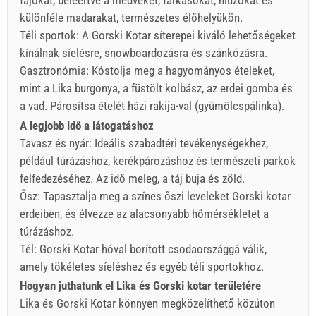
fajokat, beleértve a medvéket, farkasokat, hiúzokat és
különféle madarakat, természetes élőhelyükön.
Téli sportok: A Gorski Kotar síterepei kiváló lehetőségeket
kínálnak síelésre, snowboardozásra és szánkózásra.
Gasztronómia: Kóstolja meg a hagyományos ételeket,
mint a Lika burgonya, a füstölt kolbász, az erdei gomba és
a vad. Párosítsa ételét házi rakija-val (gyümölcspálinka).
A legjobb idő a látogatáshoz
Tavasz és nyár: Ideális szabadtéri tevékenységekhez,
például túrázáshoz, kerékpározáshoz és természeti parkok
felfedezéséhez. Az idő meleg, a táj buja és zöld.
Ősz: Tapasztalja meg a színes őszi leveleket Gorski kotar
erdeiben, és élvezze az alacsonyabb hőmérsékletet a
túrázáshoz.
Tél: Gorski Kotar hóval borított csodaországgá válik,
amely tökéletes síeléshez és egyéb téli sportokhoz.
Hogyan juthatunk el Lika és Gorski kotar területére
Lika és Gorski Kotar könnyen megközelíthető közúton