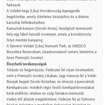
farkasok.
A Velebit-hegy (Lika) Horvátország legnagyobb
hegytömbje, amely tökéletes túrázáshoz és a drámai
karszttáj felfedezéséhez.
Kamačnik-kanyon (Gorski Kotar), lenyűgöző természeti
hely egy fából készült ösvényen, amely a kristálytiszta
folyó mentén kanyarog.
A Sjeverni Velebit (Lika) Nemzeti Park, az UNESCO
Bioszféra Rezervátum, túraútvonalairól ismert, beleértve a
híres Premužić ösvényt.
Élvezhető tevékenységek
Túrázás és hegymászás: Fedezzen fel olyan ösvényeket,
mint a Premužić ösvény Likában, vagy mássza fel a Veliki
Risnjak hegyet Gorski Kotarban, és élvezze a panorámát.
Kerékpározás: mindkét régió festői kerékpárútvonalakat
kínál erdőkön, réteken és szép falvakon keresztül.
Vadon élő állatok megtekintése: Fedezze fel az őshonos