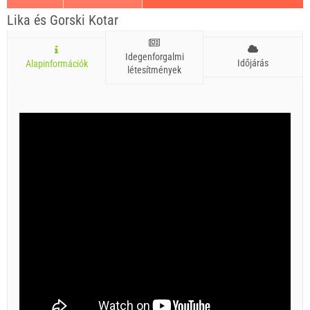
Lika és Gorski Kotar
Idegenforgalmi
Időjárás
Alapinformációk
létesítmények