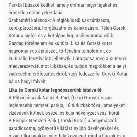
Parkkal büszkélkedhet, amely drámai hegyi tájakat és
érintetlen élőhelyeket kínál.
Szabadtéri kalandok: A régiók ideálisak túrázásra,
kerékpározásra, horgászatra és kajakozásra. Télen Gorski
Kotar a síelés és a hótalpas hóparadicsommá válik.
Gazdag történelem és kultúra: Lika és Gorski kotar
hagyományos építészet, történelmi templomok és
kulturális fesztiválok jellemzik. Látogassa meg a Kuterevo
medverezervátumot Likában, és tudjon meg többet a helyi
vadvédelmi erőfeszítésekről, vagy fedezze fel Gorski Kotar
bájos hegyi falvait.
Lika és Gorski kotar legnépszerűbb látnivalói
A Plitvicei-tavak Nemzeti Park (Lika) Horvátország
leghíresebb nemzeti parkja, 16 türkizkék tóval, amelyeket
vízesések kötnek össze, és buja növényzet veszi körül.
A Risnjak Nemzeti Park (Gorski Kotar) a hegymászók
paradicsoma, gyönyörű kilátást nyújtó ösvényekkel és
olyan ritka fajokkal való találkozással, mint a hiúzok és a