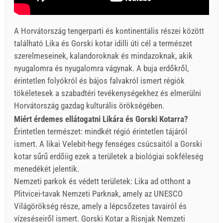
A Horvátország tengerparti és kontinentális részei között
található Lika és Gorski kotar idilli úti cél a természet
szerelmeseinek, kalandoroknak és mindazoknak, akik
nyugalomra és nyugalomra vágynak. A buja erdőkről,
érintetlen folyókról és bájos falvakról ismert régiók
tökéletesek a szabadtéri tevékenységekhez és elmerülni
Horvátország gazdag kulturális örökségében.
Miért érdemes ellátogatni Likára és Gorski Kotarra?
Érintetlen természet: mindkét régió érintetlen tájáról
ismert. A likai Velebit-hegy fenséges csúcsaitól a Gorski
kotar sűrű erdőiig ezek a területek a biológiai sokféleség
menedékét jelentik.
Nemzeti parkok és védett területek: Lika ad otthont a
Plitvicei-tavak Nemzeti Parknak, amely az UNESCO
Világörökség része, amely a lépcsőzetes tavairól és
vízeséseiről ismert. Gorski Kotar a Risnjak Nemzeti