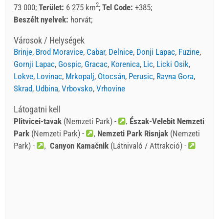
2
73 000
Terület:
6 275 km
Tel Code:
+385
Beszélt nyelvek:
horvát
Városok / Helységek
Brinje
,
Brod Moravice
,
Cabar
,
Delnice
,
Donji Lapac
,
Fuzine
,
Gornji Lapac
,
Gospic
,
Gracac
,
Korenica
,
Lic
,
Licki Osik
,
Lokve
,
Lovinac
,
Mrkopalj
,
Otocsán
,
Perusic
,
Ravna Gora
,
Skrad
,
Udbina
,
Vrbovsko
,
Vrhovine
Látogatni kell
Plitvicei-tavak
(Nemzeti Park) -
Észak-Velebit Nemzeti
Park
(Nemzeti Park) -
Nemzeti Park Risnjak
(Nemzeti
Park) -
Canyon Kamačnik
(Látnivaló / Attrakció) -