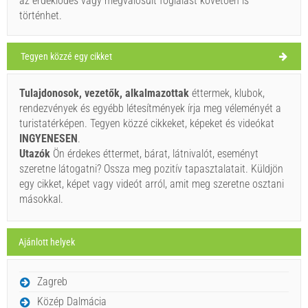
30°C
az érdeklődés vagy megvalósult foglalást követően is
történhet.
clear sky
Tegyen közzé egy cikket
Szélsebesség: 4.01 km/h
Tulajdonosok, vezetők, alkalmazottak
éttermek, klubok,
hétfő,
33°C
clear sky
rendezvények és egyébb létesítmények írja meg véleményét a
2026. 08. 10.
Ivan Nane (Holiday-Link.Com)
turistatérképen. Tegyen közzé cikkeket, képeket és videókat
kedd,
INGYENESEN
.
35°C
clear sky
Utazók
Ön érdekes éttermet, bárat, látnivalót, eseményt
2026. 08. 11.
Kell látogatni(/)
Vizit(/)
áthalad(/)
szeretne látogatni? Ossza meg pozitív tapasztalatait. Küldjön
szerda,
32°C
egy cikket, képet vagy videót arról, amit meg szeretne osztani
overcast clouds
MUTASSA MEG A TÉRKÉPEN.
2026. 08. 12.
másokkal.
csütörtök,
OLVASSON TÖBBET / SZÓLJON HOZZÁ
31°C
clear sky
2026. 08. 13.
Ajánlott helyek
Plitvice (Nemzeti Park / Nature Park) Lika i Gorski kotar
péntek,
32°C
clear sky
Zagreb
2026. 08. 14.
Közép Dalmácia