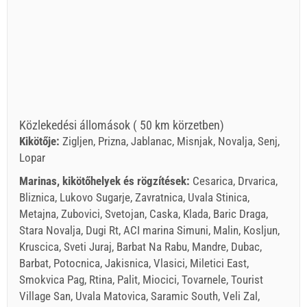
Közlekedési állomások ( 50 km körzetben)
Kikötője:
Zigljen, Prizna, Jablanac, Misnjak, Novalja, Senj,
Lopar
Marinas, kikötőhelyek és rögzítések:
Cesarica, Drvarica,
Bliznica, Lukovo Sugarje, Zavratnica, Uvala Stinica,
Metajna, Zubovici, Svetojan, Caska, Klada, Baric Draga,
Stara Novalja, Dugi Rt, ACI marina Simuni, Malin, Kosljun,
Kruscica, Sveti Juraj, Barbat Na Rabu, Mandre, Dubac,
Barbat, Potocnica, Jakisnica, Vlasici, Miletici East,
Smokvica Pag, Rtina, Palit, Miocici, Tovarnele, Tourist
Village San, Uvala Matovica, Saramic South, Veli Zal,