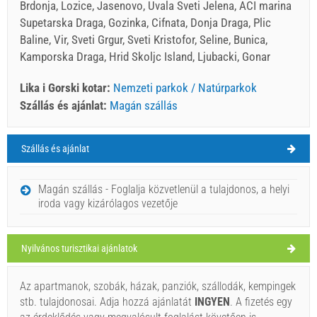
Brdonja, Lozice, Jasenovo, Uvala Sveti Jelena, ACI marina
Supetarska Draga, Gozinka, Cifnata, Donja Draga, Plic
Baline, Vir, Sveti Grgur, Sveti Kristofor, Seline, Bunica,
Kamporska Draga, Hrid Skoljc Island, Ljubacki, Gonar
Lika i Gorski kotar:
Nemzeti parkok / Natúrparkok
Szállás és ajánlat:
Magán szállás
Szállás és ajánlat
Lika i Gorski kotar Időjárás
VASÁRNAP
Magán szállás - Foglalja közvetlenül a tulajdonos, a helyi
iroda vagy kizárólagos vezetője
Horvátország
,
Lika i Gorski kotar
,
Turistatérkép
GOSPIC
Nyilvános turisztikai ajánlatok
Az apartmanok, szobák, házak, panziók, szállodák, kempingek
Risnjak (Nemzeti Park / Nature Park) Lika i Gorski kotar
stb. tulajdonosai. Adja hozzá ajánlatát
INGYEN
. A fizetés egy