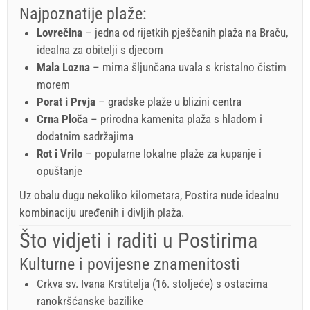
Najpoznatije plaže:
Lovrečina
– jedna od rijetkih pješčanih plaža na Braču,
idealna za obitelji s djecom
Mala Lozna
– mirna šljunčana uvala s kristalno čistim
morem
Porat i Prvja
– gradske plaže u blizini centra
Crna Ploča
– prirodna kamenita plaža s hladom i
dodatnim sadržajima
Rot i Vrilo
– popularne lokalne plaže za kupanje i
opuštanje
Uz obalu dugu nekoliko kilometara, Postira nude idealnu
kombinaciju uređenih i divljih plaža.
Što vidjeti i raditi u Postirima
Kulturne i povijesne znamenitosti
Crkva sv. Ivana Krstitelja (16. stoljeće) s ostacima
ranokršćanske bazilike