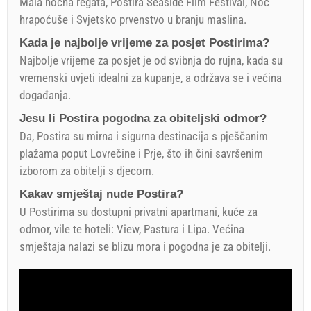
Mala noćna regata, Postira Seaside Film Festival, Noć
hrapoćuše i Svjetsko prvenstvo u branju maslina.
Kada je najbolje vrijeme za posjet Postirima?
Najbolje vrijeme za posjet je od svibnja do rujna, kada su
vremenski uvjeti idealni za kupanje, a održava se i većina
događanja.
Jesu li Postira pogodna za obiteljski odmor?
Da, Postira su mirna i sigurna destinacija s pješčanim
plažama poput Lovrečine i Prje, što ih čini savršenim
izborom za obitelji s djecom.
Kakav smještaj nude Postira?
U Postirima su dostupni privatni apartmani, kuće za
odmor, vile te hoteli: View, Pastura i Lipa. Većina
smještaja nalazi se blizu mora i pogodna je za obitelji.