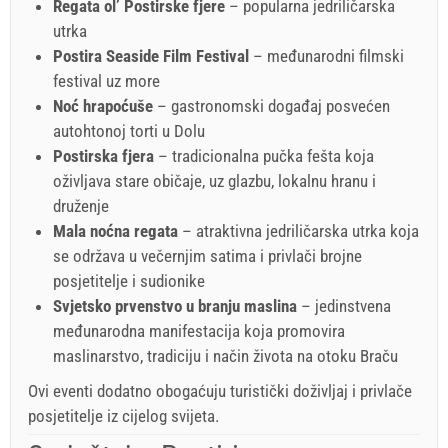
Regata ol’ Postirske fjere
– popularna jedriličarska
utrka
Postira Seaside Film Festival
– međunarodni filmski
festival uz more
Noć hrapoćuše
– gastronomski događaj posvećen
autohtonoj torti u Dolu
Postirska fjera
– tradicionalna pučka fešta koja
oživljava stare običaje, uz glazbu, lokalnu hranu i
druženje
Mala noćna regata
– atraktivna jedriličarska utrka koja
se održava u večernjim satima i privlači brojne
posjetitelje i sudionike
Svjetsko prvenstvo u branju maslina
– jedinstvena
međunarodna manifestacija koja promovira
maslinarstvo, tradiciju i način života na otoku Braču
Ovi eventi dodatno obogaćuju turistički doživljaj i privlače
posjetitelje iz cijelog svijeta.