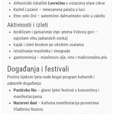
Arheološki lokalitet
Lovrečina
s ostacima stare crkve
Kaštel Lazanić – renesansna palača u luci
Etno selo Dol – autentično dalmatinsko selo u zaleđu
Aktivnosti i izleti
biciklizam i pješačenje (npr. prema Vidovoj gori –
najvišem vrhu jadranskih otoka)
kajak i izleti brodom po okolnim uvalama
istraživanje maslinika i vinograda
gastronomija – maslinovo ulje, vino i tradicionalna jela
Događanja i festivali
Postira tijekom ljeta nude bogat program kulturnih i
zabavnih događanja:
Postirsko lito
– glavni ljetni festival s koncertima i
manifestacijama
Nazorovi dani
– kulturna manifestacija posvećena
Vladimiru Nazoru