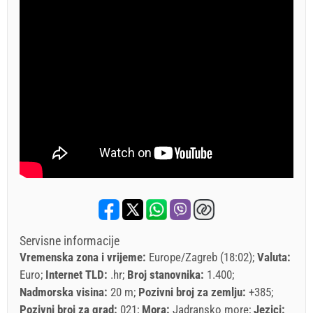
Servisne informacije
Vremenska zona i vrijeme:
Europe/Zagreb (18:02)
Valuta:
Euro
Internet TLD:
.hr
Broj stanovnika:
1.400
Nadmorska visina:
20 m
Pozivni broj za zemlju:
+385
Pozivni broj za grad:
021
Mora:
Jadransko more
Jezici: