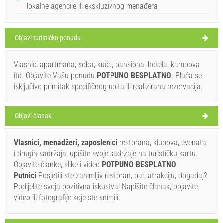
lokalne agencije ili ekskluzivnog menađera
Hrvatska
,
Otok Brač
,
Turistička karta
POSTIRA
Objavi turističku ponudu
Vlasnici apartmana, soba, kuća, pansiona, hotela, kampova
Rot beach (Plaža) Postira
itd. Objavite Vašu ponudu
POTPUNO BESPLATNO
. Plaća se
35°C
isključivo primitak specifičnog upita ili realizirana rezervacija.
Ivan Nane (Holiday-Link.Com)
Objavi članak
slaba kiša
Obavezno posjetiti(/)
Posjetiti(/)
Zaobići(/)
Brzina vjetra: 4.76 km/h
Vlasnici, menadžeri, zaposlenici
restorana, klubova, evenata
i drugih sadržaja, upišite svoje sadržaje na turističku kartu.
nedjelja,
34°C
PRIKAŽI NA MAPI
vedro
Objavite članke, slike i video
POTPUNO BESPLATNO
.
09. 08. 2026.
Putnici
Posjetili ste zanimljiv restoran, bar, atrakciju, događaj?
PROČITAJ VIŠE / KOMENTIRAJ
ponedjeljak,
Podijelite svoja pozitivna iskustva! Napišite članak, objavite
34°C
vedro
Prja (Plaža) Postira
video ili fotografije koje ste snimili.
10. 08. 2026.
utorak,
35°C
vedro