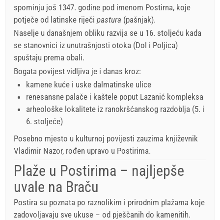
spominju još 1347. godine pod imenom Postirna, koje
potječe od latinske riječi
pastura
(pašnjak).
Naselje u današnjem obliku razvija se u 16. stoljeću kada
se stanovnici iz unutrašnjosti otoka (Dol i Poljica)
spuštaju prema obali.
Bogata povijest vidljiva je i danas kroz:
kamene kuće i uske dalmatinske ulice
renesansne palače i kaštele poput Lazanić kompleksa
arheološke lokalitete iz ranokršćanskog razdoblja (5. i
6. stoljeće)
Posebno mjesto u kulturnoj povijesti zauzima književnik
Vladimir Nazor, rođen upravo u Postirima.
Plaže u Postirima – najljepše
uvale na Braču
Postira su poznata po raznolikim i prirodnim plažama koje
zadovoljavaju sve ukuse – od pješčanih do kamenitih.