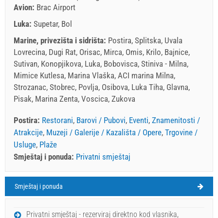
Avion:
Brac Airport
Luka:
Supetar, Bol
Marine, privezišta i sidrišta:
Postira, Splitska, Uvala
Lovrecina, Dugi Rat, Orisac, Mirca, Omis, Krilo, Bajnice,
Sutivan, Konopjikova, Luka, Bobovisca, Stiniva - Milna,
Mimice Kutlesa, Marina Vlaška, ACI marina Milna,
Strozanac, Stobrec, Povlja, Osibova, Luka Tiha, Glavna,
Pisak, Marina Zenta, Voscica, Zukova
Postira:
Restorani
,
Barovi / Pubovi
,
Eventi
,
Znamenitosti /
Atrakcije
,
Muzeji / Galerije / Kazališta / Opere
,
Trgovine /
Usluge
,
Plaže
Smještaj i ponuda:
Privatni smještaj
Smještaj i ponuda
Postira Vrijeme
SUBOTA
Privatni smještaj - rezerviraj direktno kod vlasnika,