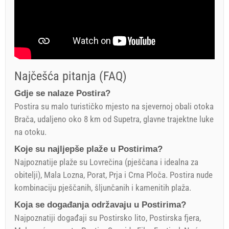
Najčešća pitanja (FAQ)
Gdje se nalaze Postira?
Postira su malo turističko mjesto na sjevernoj obali otoka
Brača, udaljeno oko 8 km od Supetra, glavne trajektne luke
na otoku.
Koje su najljepše plaže u Postirima?
Najpoznatije plaže su Lovrečina (pješčana i idealna za
obitelji), Mala Lozna, Porat, Prja i Crna Ploča. Postira nude
kombinaciju pješčanih, šljunčanih i kamenitih plaža.
Koja se događanja održavaju u Postirima?
Najpoznatiji događaji su Postirsko lito, Postirska fjera,