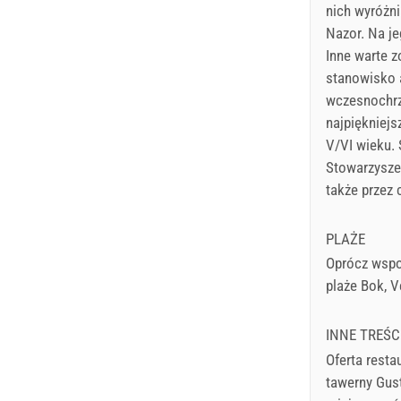
nich wyróżni
Nazor. Na je
Inne warte z
stanowisko a
wczesnochrze
najpiękniejs
V/VI wieku.
Stowarzyszen
także przez 
PLAŻE
Oprócz wspo
plaże Bok, Ve
INNE TREŚC
Oferta restau
tawerny Gusti