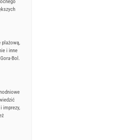
 nocnego
iększych
 plażową,
ie i inne
 Gora-Bol.
dnodniowe
wiedzić
i imprezy,
eż