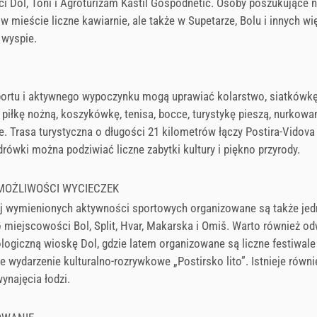
i Dol, Toni i Agroturizam Kaštil Gospodnetić. Osoby poszukujące
 w mieście liczne kawiarnie, ale także w Supetarze, Bolu i innych w
 wyspie.
portu i aktywnego wypoczynku mogą uprawiać kolarstwo, siatkówkę
, piłkę nożną, koszykówkę, tenisa, bocce, turystykę pieszą, nurkowan
. Trasa turystyczna o długości 21 kilometrów łączy Postira-Vidova
ówki można podziwiać liczne zabytki kultury i piękno przyrody.
 MOŻLIWOŚCI WYCIECZEK
j wymienionych aktywności sportowych organizowane są także je
 miejscowości Bol, Split, Hvar, Makarska i Omiš. Warto również od
logiczną wioskę Dol, gdzie latem organizowane są liczne festiwale 
ne wydarzenie kulturalno-rozrywkowe „Postirsko lito”. Istnieje równi
ynajęcia łodzi.