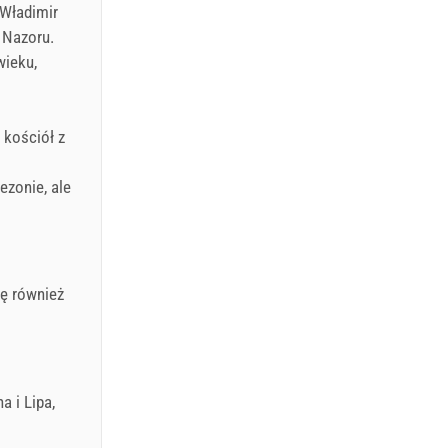
 Władimir
 Nazoru.
wieku,
 kościół z
ezonie, ale
ię również
a i Lipa,