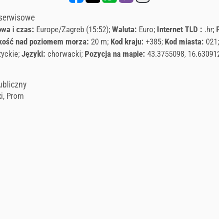
 serwisowe
owa i czas:
Europe/Zagreb (15:52)
Waluta:
Euro
Internet TLD :
.hr
ość nad poziomem morza:
20 m
Kod kraju:
+385
Kod miasta:
021
tyckie
Języki:
chorwacki
Pozycja na mapie:
43.3755098, 16.63091
ubliczny
i, Prom