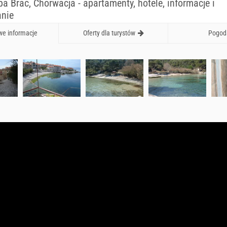
pa Brac, Chorwacja - apartamenty, hotele, informacje i
nie
e informacje
Oferty dla turystów
Pogod