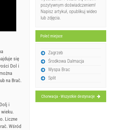
pozytywnym doświadczeniem!
Napisz artykuł, opublikuj wideo
lub zdjęcia.
Poleć miejsce
na
Zagrzeb
ajduje się
Środkowa Dalmacja
ości Dol i
Wyspa Brac
 można
Split
lub na Brač.
Chorwacja - Wszystkie destynacje
olj i
 wieku.
o. Liczne
Brač. Wśród