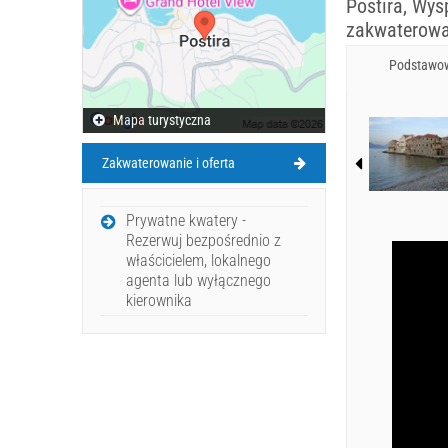
Postira, Wys
zakwaterowa
Podstawow
Mapa turystyczna
Zakwaterowanie i oferta
Prywatne kwatery -
Rezerwuj bezpośrednio z
właścicielem, lokalnego
agenta lub wyłącznego
kierownika