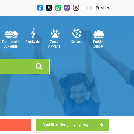
Login
Polski
Fast food /
Festiwale
Zoo /
Kasyna
Parki /
Cukiernie
Akwaria
Ogrody
Opublikuj ofertę turystyczną