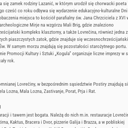
a się zamek rodziny Lazanić, w którym urodził się chorwacki poeta
go cześć co roku odbywa się wydarzenie edukacyjno-kulturalne Dni
obaczenia miejsca to kościół parafialny św. Jana Chrzciciela z XVI 
rcheologiczne Mirje na wzgórzu Mali Brig, gdzie znaleziono
ścijański kompleks klasztorny, a także Lovrečina, również jedna z
zych piaszczystych zatok, gdzie znajduje się wczesnochrześcijański
 Św. W samym morzu znajdują się pozostałości starożytnego portu.
ie Promocji Kultury i Sztuki „Kogula” organizuje liczne imprezy w s
cały rok.
mnianej Lovrečiny, w bezpośrednim sąsiedztwie Postiry znajdują s
la Lozna, Mala Lozna, Zastivanje, Porat, Prja i Rat.
I
racji i tawern jest bogata. Należą do nich m.in. restauracje Lovrečin
rna, Kaktus, Bracera i Dvor, pizzerie Galija i Brazza, a w pobliskiej