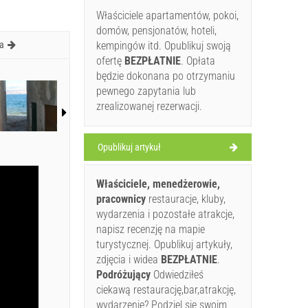
Właściciele apartamentów, pokoi,
domów, pensjonatów, hoteli,
a
kempingów itd. Opublikuj swoją
ofertę
BEZPŁATNIE
. Opłata
będzie dokonana po otrzymaniu
pewnego zapytania lub
zrealizowanej rezerwacji.
Opublikuj artykuł
Właściciele, menedżerowie,
pracownicy
restauracje, kluby,
wydarzenia i pozostałe atrakcje,
napisz recenzję na mapie
turystycznej. Opublikuj artykuły,
zdjęcia i widea
BEZPŁATNIE
.
Podróżujący
Odwiedziłeś
ciekawą restaurację,bar,atrakcję,
wydarzenie? Podziel się swoim