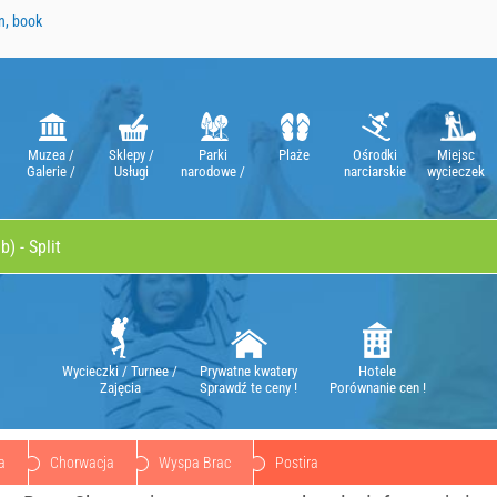
n, book
Muzea /
Sklepy /
Parki
Plaże
Ośrodki
Miejsc
Galerie /
Usługi
narodowe /
narciarskie
wycieczek
Teatry / Opery
Natura Parki
Wycieczki / Turnee /
Prywatne kwatery
Hotele
Zajęcia
Sprawdź te ceny !
Porównanie cen !
a
Chorwacja
Wyspa Brac
Postira