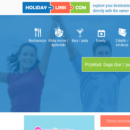
explore your destinatio
directly with the owner
Restauracje
Kluby nocne /
Bary / puby
Eventy
Zabytki /
dyskoteki
Atrakcje
Strona startow