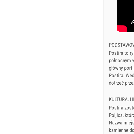
PODSTAWOW
Postira to r
północnym w
główny port 
Postira. Wed
dotrzeć prze
KULTURA, H
Postira zost
Poljica, któ
Nazwa miejsc
kamienne do