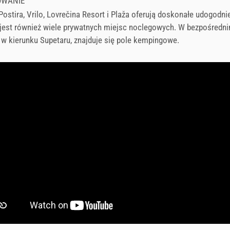
OWANIE
Postira, Vrilo, Lovrečina Resort i Plaža oferują doskonałe udogodni
jest również wiele prywatnych miejsc noclegowych. W bezpośredn
 w kierunku Supetaru, znajduje się pole kempingowe.