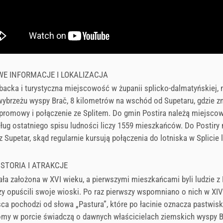
E INFORMACJE I LOKALIZACJA
ybacka i turystyczna miejscowość w żupanii splicko-dalmatyńskiej, 
ybrzeżu wyspy Brač, 8 kilometrów na wschód od Supetaru, gdzie zn
promowy i połączenie ze Splitem. Do gmin Postira należą miejscow
ług ostatniego spisu ludności liczy 1559 mieszkańców. Do Postiry
z Supetar, skąd regularnie kursują połączenia do lotniska w Splicie 
ISTORIA I ATRAKCJE
ała założona w XVI wieku, a pierwszymi mieszkańcami byli ludzie z D
rzy opuścili swoje wioski. Po raz pierwszy wspomniano o nich w XIV
a pochodzi od słowa „Pastura”, które po łacinie oznacza pastwisk
my w porcie świadczą o dawnych właścicielach ziemskich wyspy 