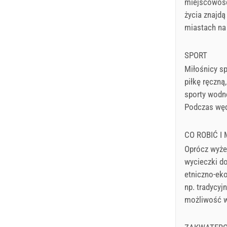
miejscowośc
życia znajdą
miastach na
SPORT
Miłośnicy s
piłkę ręczną
sporty wodne
Podczas wędr
CO ROBIĆ I
Oprócz wyże
wycieczki do
etniczno-eko
np. tradycyj
możliwość w