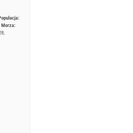
Populacja:
Morza:
28