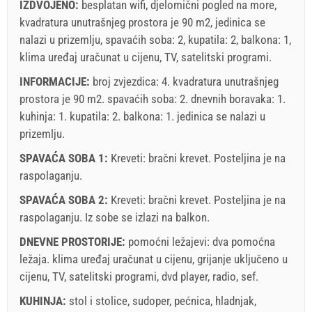
IZDVOJENO:
besplatan wifi, djelomični pogled na more,
kvadratura unutrašnjeg prostora je 90 m2, jedinica se
nalazi u prizemlju, spavaćih soba: 2, kupatila: 2, balkona: 1,
klima uređaj uračunat u cijenu, TV, satelitski programi.
INFORMACIJE:
broj zvjezdica: 4. kvadratura unutrašnjeg
prostora je 90 m2. spavaćih soba: 2. dnevnih boravaka: 1.
kuhinja: 1. kupatila: 2. balkona: 1. jedinica se nalazi
u
prizemlju
.
SPAVAĆA SOBA 1:
Kreveti:
bračni krevet
. Posteljina je na
raspolaganju.
SPAVAĆA SOBA 2:
Kreveti:
bračni krevet
. Posteljina je na
raspolaganju. Iz sobe se izlazi na balkon.
DNEVNE PROSTORIJE:
pomoćni ležajevi:
dva pomoćna
ležaja
.
klima uređaj uračunat u cijenu
,
grijanje uključeno u
cijenu
,
TV
,
satelitski programi
,
dvd player
,
radio
,
sef
.
KUHINJA:
stol i stolice
,
sudoper
,
pećnica
,
hladnjak
,