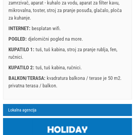
zamrzivač
,
aparat - kuhalo za vodu
,
aparat za filter kavu
,
mikrovalna
,
toster
,
stroj za pranje posuđa
,
glačalo
,
ploča
za kuhanje
.
INTERNET:
besplatan wifi
.
POGLED:
djelomični pogled na more
.
KUPATILO 1:
tuš
,
tuš kabina
,
stroj za pranje rublja
,
fen
,
ručnici
.
KUPATILO 2:
tuš
,
tuš kabina
,
ručnici
.
BALKON/TERASA:
kvadratura balkona / terase je 50 m2.
privatna terasa / balkon
.
Legenda: termini s
red
pozadinom su rezervirani
A1 Apartment (4+2) : Prices 2026 EUR
Lokalna agencija
Polja označena s zvijedicom (*) su obavezna!
kolovoz
2026
4. srp 2026.
29. kol 2026.
12. ruj 2026.
2
Br. osoba
28. kol 2026.
11. ruj 2026.
25. ruj 2026.
PO
UT
SR
ČE
PE
SU
NE