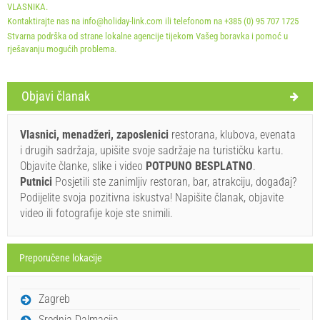
VLASNIKA.
Kontaktirajte nas na info@holiday-link.com ili telefonom na +385 (0) 95 707 1725
Stvarna podrška od strane lokalne agencije tijekom Vašeg boravka i pomoć u
rješavanju mogućih problema.
Uvjeti i odredbe dobavljača
Objavi članak
Rezervirajte i čekajte na potvrdu
Vlasnici, menadžeri, zaposlenici
restorana, klubova, evenata
Ukoliko ne želite odmah rezervirati i imate još pitanja,
i drugih sadržaja, upišite svoje sadržaje na turističku kartu.
upišite ih ispod i kliknite ˝Pošalji upit˝.
Objavite članke, slike i video
POTPUNO BESPLATNO
.
Putnici
Posjetili ste zanimljiv restoran, bar, atrakciju, događaj?
Podijelite svoja pozitivna iskustva! Napišite članak, objavite
video ili fotografije koje ste snimili.
Preporučene lokacije
Pošalji upit
Zagreb
Srednja Dalmacija