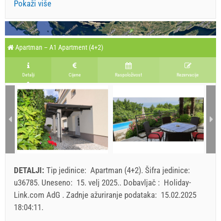
Pokaži više
Apartman – A1 Apartment (4+2)
Detalji
Cijene
Raspoloživost
Rezervacije
DETALJI:
Tip jedinice:
Apartman (4+2)
.
Šifra jedinice:
u36785
.
Uneseno:
15. velj 2025.
.
Dobavljač :
Holiday-
Link.com AdG
.
Zadnje ažuriranje podataka:
15.02.2025
18:04:11
.