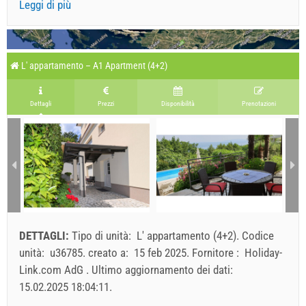
Leggi di più
L' appartamento – A1 Apartment (4+2)
Dettagli
Prezzi
Disponibilità
Prenotazioni
DETTAGLI:
Tipo di unità:
L' appartamento (4+2)
.
Codice
unità:
u36785
.
creato a:
15 feb 2025
.
Fornitore :
Holiday-
Link.com AdG
.
Ultimo aggiornamento dei dati:
15.02.2025 18:04:11
.