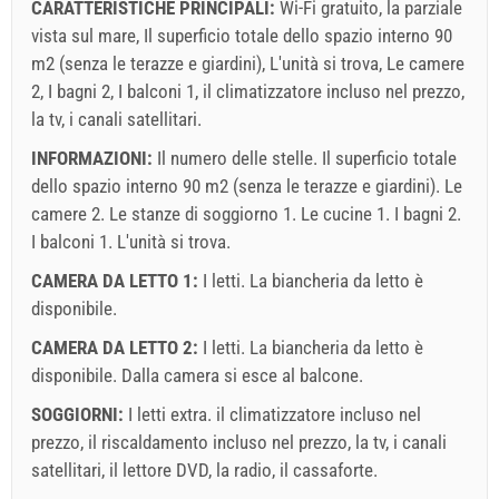
CARATTERISTICHE PRINCIPALI:
Wi-Fi gratuito, la parziale
vista sul mare, Il superficio totale dello spazio interno 90
m2 (senza le terazze e giardini), L'unità si trova, Le camere
2, I bagni 2, I balconi 1, il climatizzatore incluso nel prezzo,
la tv, i canali satellitari.
INFORMAZIONI:
Il numero delle stelle. Il superficio totale
dello spazio interno 90 m2 (senza le terazze e giardini). Le
camere 2. Le stanze di soggiorno 1. Le cucine 1. I bagni 2.
I balconi 1. L'unità si trova.
CAMERA DA LETTO 1:
I letti. La biancheria da letto è
disponibile.
CAMERA DA LETTO 2:
I letti. La biancheria da letto è
disponibile. Dalla camera si esce al balcone.
SOGGIORNI:
I letti extra.
il climatizzatore incluso nel
prezzo
,
il riscaldamento incluso nel prezzo
,
la tv
,
i canali
satellitari
,
il lettore DVD
,
la radio
,
il cassaforte
.