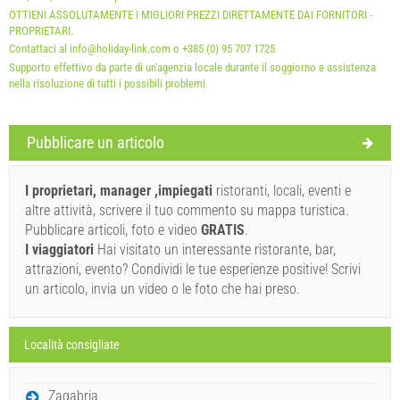
Gli animali domestici: 15 EUR (per_night - per_unit)
OTTIENI ASSOLUTAMENTE I MIGLIORI PREZZI DIRETTAMENTE DAI FORNITORI -
PROPRIETARI.
Contattaci al info@holiday-link.com o +385 (0) 95 707 1725
Supporto effettivo da parte di un'agenzia locale durante il soggiorno e assistenza
nella risoluzione di tutti i possibili problemi.
Termini e condizioni del fornitore
Pubblicare un articolo
Prenota e aspettare la conferma
I proprietari, manager ,impiegati
ristoranti, locali, eventi e
Se non desideri prenotare immediatamente e hai altre
altre attività, scrivere il tuo commento su mappa turistica.
domande, compila e fai clic su "Invia richiesta".
Pubblicare articoli, foto e video
GRATIS
.
I viaggiatori
Hai visitato un interessante ristorante, bar,
attrazioni, evento? Condividi le tue esperienze positive! Scrivi
un articolo, invia un video o le foto che hai preso.
Località consigliate
Inviare richiesta
Zagabria