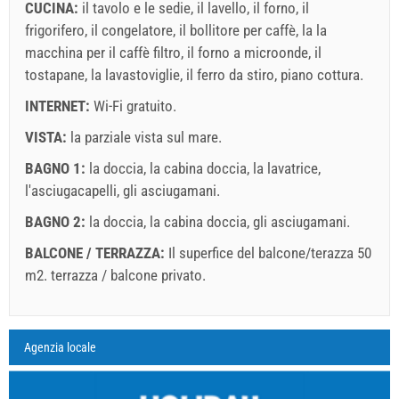
CUCINA:
il tavolo e le sedie
,
il lavello
,
il forno
,
il
frigorifero
,
il congelatore
,
il bollitore per caffè
,
la la
macchina per il caffè filtro
,
il forno a microonde
,
il
tostapane
,
la lavastoviglie
,
il ferro da stiro
,
piano cottura
.
INTERNET:
Wi-Fi gratuito
.
VISTA:
la parziale vista sul mare
.
BAGNO 1:
la doccia
,
la cabina doccia
,
la lavatrice
,
l'asciugacapelli
,
gli asciugamani
.
BAGNO 2:
la doccia
,
la cabina doccia
,
gli asciugamani
.
BALCONE / TERRAZZA:
Il superfice del balcone/terazza 50
m2.
terrazza / balcone privato
.
Legenda:date con rosso sfondo sono prenotati.
A1 Apartment (4+2) : Prices 2026 EUR
Agenzia locale
I campi contrassegnati con asterisco (*) sono obbligatori!
agosto
2026
4 lug 2026
29 ago 2026
Numero delle persone
28 ago 2026
11 set 2026