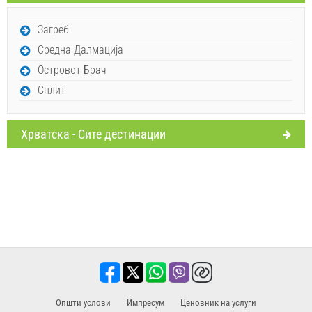
Испрати барање
Загреб
Средна Далмација
Островот Брач
Сплит
Хрватска - Сите дестинации
Oпшти услови
Импресум
​Ценовник на услуги