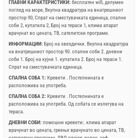
ГЛАВНИ КАРАКТЕРИСТИКИ:
бесплатен wifi, делумен
поглед на море, Вкупна квадратура на внатрешниот
простор 90, Спрат на сместувачката единица, спални
соби 2, купатила 2, Број на тераси 1, клима апарат
врачунат во цената, ТВ, сателитски програми.
ИНФОРМАЦИИ:
Број на ѕвездички.
Вкупна квадратура
на внатрешниот простор
90. спални соби 2. дневни
соби 1. Број на кујни 1. купатила 2. Број на тераси 1.
Спрат на сместувачката единица.
СПАЛНА СОБА 1:
Кревети . Постелнината е
расположива за употреба.
СПАЛНА СОБА 2:
Кревети . Постелнината е
расположива за употреба. Од собата се излегува на
тераса.
ДНЕВНИ СОБИ:
помошни кревети:.
клима апарат
врачунат во цената
,
греење врачунато во цената
,
ТВ
,
сателитски програми
,
ДВД плејер
,
радио
,
сеф
.