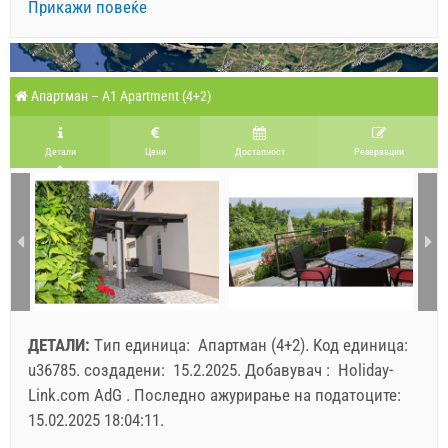
Прикажи повеќе
Апартман – A1 Apartment (4+2)
Детали
Цени
Достапност
Pезервации
ДЕТАЛИ:
Tип единица:
Апартман (4+2)
.
Kод единица:
u36785
.
создадени:
15.2.2025
.
Добавувач :
Holiday-
Link.com AdG
.
Последно ажурирање на податоците:
15.02.2025 18:04:11
.