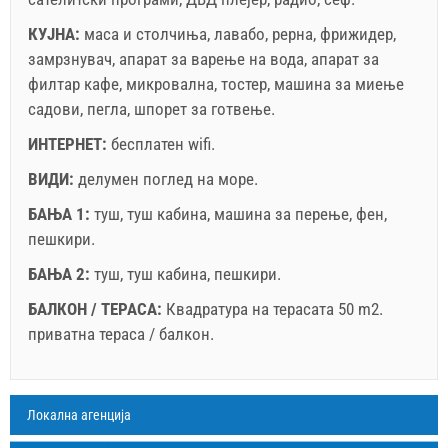
КУЈНА:
маса и столчиња
,
лавабо
,
рерна
,
фрижидер
,
замрзнувач
,
апарат за варење на вода
,
апарат за
филтар кафе
,
микровална
,
тостер
,
машина за миење
садови
,
пегла
,
шпорет за готвење
.
ИНТЕРНЕТ:
бесплатен wifi
.
ВИДИ:
делумен поглед на море
.
БАЊА 1:
туш
,
туш кабина
,
машина за перење
,
фен
,
пешкири
.
БАЊА 2:
туш
,
туш кабина
,
пешкири
.
БАЛКОН / ТЕРАСА:
Квадратура на терасата 50 m2.
приватна тераса / балкон
.
Легенда: термините со црвена позадина се резервирани
A1 Apartment (4+2) : Prices 2026 EUR
Локална агенција
Полињата означени со ѕвездичка (*) се
август
2026
задолжителни!
4.7.2026
29.8.2026
12.9.2026