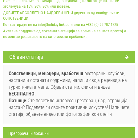
Ние не наплаќаме провизија за добавувачите, па затоа цената не се
Незадолжително:
Греење: 10 EUR (per_night - по_unit),
зголемува на 15%, 20%, 30% или повеќе.
Домашно милениче: 15 EUR (per_night - по_unit)
ДОБИЕТЕ АПСОЛЛЕТНО НАЈДОБРИ ЦЕНИ директно од снабдувачите -
СОПСТВЕНИЦИ.
Контактирајте не на info@holiday-link.com или на +385 (0) 95 707 1725
Активна поддршка од локалната агенција за време на вашиот престој и
помош во решавањето на сите можни проблеми.
Oбјави статија
Условите и условите на добавувачот
Резервирајте и чекајте на потврда
Сопственици, менаџери, вработени
ресторани, клубови,
настани и останати содржини, напиши своја рецензија на
Ако не сакате да резервирате сега, наместо да имате
туристичката мапа. Објави статии, слики и видеа
повеќе прашања, ве молиме пополнете ги и кликнете
БЕСПЛАТНO
.
на "Испрати пребарување".
Патници
Сте посетиле интересен ресторан, бар, атракција,
настан? Поделете ги своите позитивни искуства! Напишете
статија, објавете видео или фотографии кои сте ги
Препорачани локации