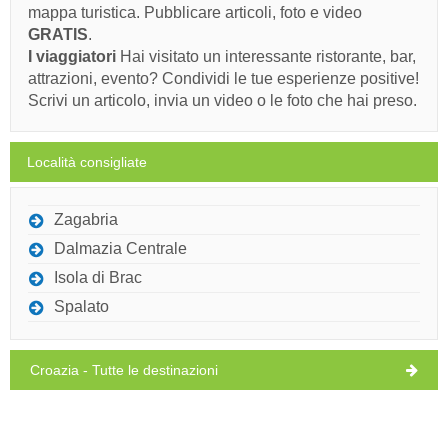
30°C
pioggia leggera
PER SAPERNE DI PIÙ / COMMENT
mappa turistica. Pubblicare articoli, foto e video
08/08/26
GRATIS
.
Redzepi's (Bar / Pub) Potocnica
domenica,
29°C
I viaggiatori
Hai visitato un interessante ristorante, bar,
cielo sereno
09/08/26
attrazioni, evento? Condividi le tue esperienze positive!
Scrivi un articolo, invia un video o le foto che hai preso.
lunedì,
29°C
cielo sereno
10/08/26
Località consigliate
martedì,
30°C
cielo sereno
11/08/26
Zagabria
Dalmazia Centrale
Ivan Nane (Facebook page)
Address:
stanice 355
telefono
+385997742085
Isola di Brac
posta elettronica:
zijaredzepi271@gmail.com
Spalato
Dovete visitare(/)
Visitare(/)
Omettere(/)
Croazia - Tutte le destinazioni
MOSTRA SULLA MAPPA
PER SAPERNE DI PIÙ / COMMENT