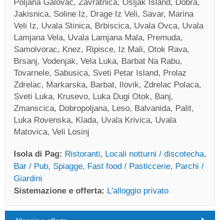
Poljana Galovac, Zavratnica, Osljak Island, Dobra,
Jakisnica, Soline Iz, Drage Iz Veli, Savar, Marina
Veli Iz, Uvala Stinica, Brbiscica, Uvala Ovca, Uvala
Lamjana Vela, Uvala Lamjana Mala, Premuda,
Samolvorac, Knez, Ripisce, Iz Mali, Otok Rava,
Brsanj, Vodenjak, Vela Luka, Barbat Na Rabu,
Tovarnele, Sabusica, Sveti Petar Island, Prolaz
Zdrelac, Markarska, Barbat, Ilovik, Zdrelac Polaca,
Sveti Luka, Krusevo, Luka Dugi Otok, Banj,
Zmanscica, Dobropoljana, Leso, Balvanida, Palit,
Luka Rovenska, Klada, Uvala Krivica, Uvala
Matovica, Veli Losinj
Isola di Pag:
Ristoranti
,
Locali notturni / discotecha
,
Bar / Pub
,
Spiagge
,
Fast food / Pasticcerie
,
Parchi /
Giardini
Sistemazione e offerta:
L'alloggio privato