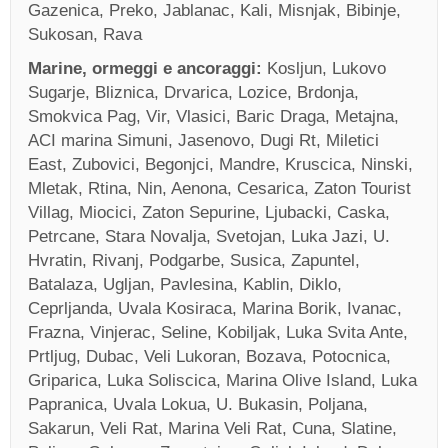
Gazenica, Preko, Jablanac, Kali, Misnjak, Bibinje,
Sukosan, Rava
Marine, ormeggi e ancoraggi:
Kosljun, Lukovo
Sugarje, Bliznica, Drvarica, Lozice, Brdonja,
Smokvica Pag, Vir, Vlasici, Baric Draga, Metajna,
ACI marina Simuni, Jasenovo, Dugi Rt, Miletici
East, Zubovici, Begonjci, Mandre, Kruscica, Ninski,
Mletak, Rtina, Nin, Aenona, Cesarica, Zaton Tourist
Villag, Miocici, Zaton Sepurine, Ljubacki, Caska,
Petrcane, Stara Novalja, Svetojan, Luka Jazi, U.
Hvratin, Rivanj, Podgarbe, Susica, Zapuntel,
Batalaza, Ugljan, Pavlesina, Kablin, Diklo,
Ceprljanda, Uvala Kosiraca, Marina Borik, Ivanac,
Frazna, Vinjerac, Seline, Kobiljak, Luka Svita Ante,
Prtljug, Dubac, Veli Lukoran, Bozava, Potocnica,
Griparica, Luka Soliscica, Marina Olive Island, Luka
Papranica, Uvala Lokua, U. Bukasin, Poljana,
Sakarun, Veli Rat, Marina Veli Rat, Cuna, Slatine,