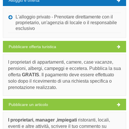
Alloggio e offerta
Isola di Pag Tempo
GIOVEDÌ
L'alloggio privato - Prenotare direttamente con il
proprietario, un'agenzia di locale o il responsabile
Croazia
,
Isola di Pag
,
Mappa turistica
esclusivo
PAGO
Pubblicare offerta turistica
Laško (Bar / Pub) Simuni
I proprietari di appartamenti, camere, case vacanze,
pensioni, albergi, campeggi e eccetera. Pubblica la sua
30°C
offerta
GRATIS
. Il pagamento deve essere effettuato
Ivan Nane (Facebook page)
solo dopo il ricevimento di una richiesta specifica o
Address:
Simuni b.b.
telefono
00385919356680
prenotazione realizzato.
cielo sereno
WORKING HOURS
Velocità del vento: 5.39 km/h
Dovete visitare(/)
Visitare(/)
Omettere(/)
Pubblicare un articolo
venerdì,
30°C
cielo sereno
07/08/26
I proprietari, manager ,impiegati
ristoranti, locali,
MOSTRA SULLA MAPPA
sabato,
eventi e altre attività, scrivere il tuo commento su