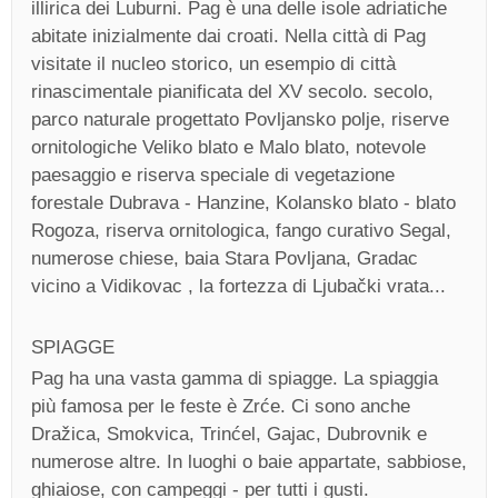
illirica dei Luburni. Pag è una delle isole adriatiche
abitate inizialmente dai croati. Nella città di Pag
visitate il nucleo storico, un esempio di città
rinascimentale pianificata del XV secolo. secolo,
parco naturale progettato Povljansko polje, riserve
ornitologiche Veliko blato e Malo blato, notevole
paesaggio e riserva speciale di vegetazione
forestale Dubrava - Hanzine, Kolansko blato - blato
Rogoza, riserva ornitologica, fango curativo Segal,
numerose chiese, baia Stara Povljana, Gradac
vicino a Vidikovac , la fortezza di Ljubački vrata...
SPIAGGE
Pag ha una vasta gamma di spiagge. La spiaggia
più famosa per le feste è Zrće. Ci sono anche
Dražica, Smokvica, Trinćel, Gajac, Dubrovnik e
numerose altre. In luoghi o baie appartate, sabbiose,
ghiaiose, con campeggi - per tutti i gusti.