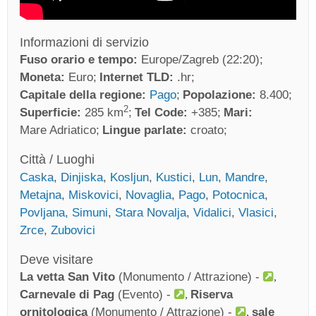
Informazioni di servizio
Fuso orario e tempo:
Europe/Zagreb (22:20)
Moneta:
Euro
Internet TLD:
.hr
Capitale della regione:
Pago
Popolazione:
8.400
2
Superficie:
285 km
Tel Code:
+385
Mari:
Mare Adriatico
Lingue parlate:
croato
Città / Luoghi
Caska
,
Dinjiska
,
Kosljun
,
Kustici
,
Lun
,
Mandre
,
Metajna
,
Miskovici
,
Novaglia
,
Pago
,
Potocnica
,
Povljana
,
Simuni
,
Stara Novalja
,
Vidalici
,
Vlasici
,
Zrce
,
Zubovici
Deve visitare
La vetta San Vito
(Monumento / Attrazione) -
Carnevale di Pag
(Evento) -
Riserva
ornitologica
(Monumento / Attrazione) -
sale